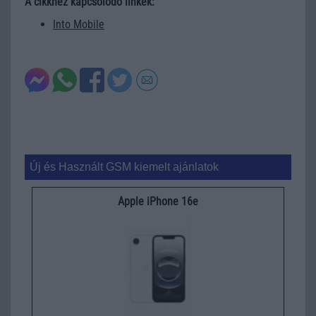
A cikkhez kapcsolódó linkek:
Into Mobile
Új és Használt GSM kiemelt ajánlatok
Apple iPhone 16e