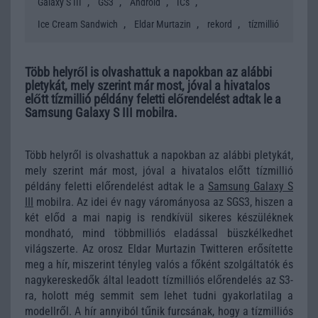
,
,
,
,
Galaxy S III
GS3
Android
ICs
,
,
,
Ice Cream Sandwich
Eldar Murtazin
rekord
tízmillió
Több helyről is olvashattuk a napokban az alábbi
pletykát, mely szerint már most, jóval a hivatalos
előtt tízmillió példány feletti előrendelést adtak le a
Samsung Galaxy S III mobilra.
Több helyről is olvashattuk a napokban az alábbi pletykát,
mely szerint már most, jóval a hivatalos előtt tízmillió
példány feletti előrendelést adtak le a
Samsung Galaxy S
III
mobilra. Az idei év nagy várományosa az SGS3, hiszen a
két előd a mai napig is rendkívül sikeres készüléknek
mondható, mind többmilliós eladással büszkélkedhet
világszerte. Az orosz Eldar Murtazin Twitteren erősítette
meg a hír, miszerint tényleg valós a főként szolgáltatók és
nagykereskedők által leadott tízmilliós előrendelés az S3-
ra, holott még semmit sem lehet tudni gyakorlatilag a
modellről. A hír annyiból tűnik furcsának, hogy a tízmilliós