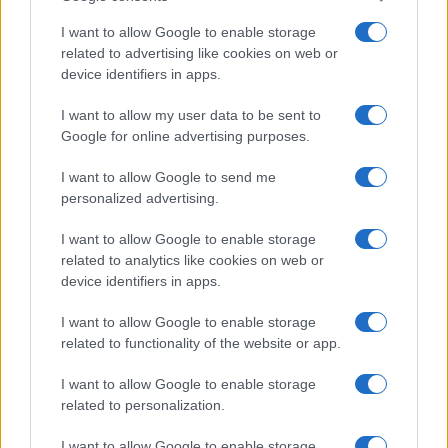
Kód-kikerülés: veszélyben a Samsung Galaxy mobilok!
I want to allow Google to enable storage
related to advertising like cookies on web or
További hírek
device identifiers in apps.
I want to allow my user data to be sent to
Google for online advertising purposes.
LEGOLVASOTTABBAK
I want to allow Google to send me
Számos népszerű Samsung Galaxy készülék kimarad a One
personalized advertising.
UI 9 frissítésből – itt a lista az érintett modellekről
I want to allow Google to enable storage
iPhone 18 bemutató dátum - ekkor rántja le a leplet az
related to analytics like cookies on web or
Apple az új csúcsmobilokról
device identifiers in apps.
Az Android rejtett automatizmusai: hat funkció, amely
I want to allow Google to enable storage
észrevétlenül könnyíti meg a mindennapokat
related to functionality of the website or app.
Google Maps vs. Waze: A két navigációs óriás küzdelme a
telefonunkon
I want to allow Google to enable storage
related to personalization.
Ez a rejtett Samsung funkció teljesen megváltoztatja a
mobilhasználatot – sokan mégsem tudnak róla
I want to allow Google to enable storage