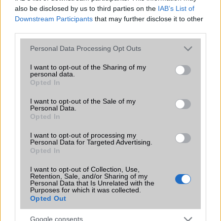
ami a fontosabb részleteket illeti.
also be disclosed by us to third parties on the
IAB’s List of
Downstream Participants
that may further disclose it to other
third parties.
Please note that this website/app uses one or more Google
Personal Data Processing Opt Outs
services and may gather and store information including but
not limited to your visit or usage behaviour. You may click to
I want to opt-out of the Sharing of my
KAPCSOLÓDÓ HÍREK
personal data.
grant or deny consent to Google and its third-party tags to
Opted In
use your data for below specified purposes in below Google
Samsung Galaxy S III: négy mag, 1.5 GHz, 1080p kijelző,
consent section.
I want to opt-out of the Sale of my
kerámia burkolat
Personal Data.
Opted In
Videón a Samsung GT-i9300
I want to opt-out of processing my
Itt az új Galaxy reklám, érkezik az SGS3
Personal Data for Targeted Advertising.
Opted In
Samsung Galaxy S3: használati és kép!
I want to opt-out of Collection, Use,
Samsung Galaxy S3 kékben és fehérben
Retention, Sale, and/or Sharing of my
Personal Data that Is Unrelated with the
Purposes for which it was collected.
Megjelent a Samsung Galaxy S3: vérbeli csúcsmobil
Opted Out
Újabb siker: tízmillió eladott Galaxy Note
Google consents