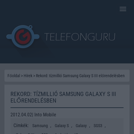
Toggle
naviga
Főoldal
>
Hírek
>
Rekord: tízmillió Samsung Galaxy S III előrendelésben
REKORD: TÍZMILLIÓ SAMSUNG GALAXY S III
ELŐRENDELÉSBEN
2012.04.02| Into Mobile
Címkék:
,
,
,
,
Samsung
Galaxy S
Galaxy
SGS3