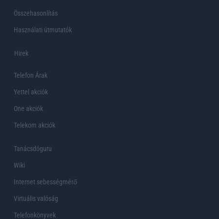
Összehasonlítás
Használati útmutatók
Hirek
Telefon Árak
Yettel akciók
One akciók
Telekom akciók
Tanácsdóguru
Wiki
Internet sebességmérő
Virtuális valóság
Telefonkönyvek