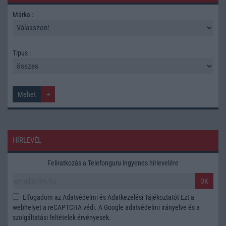
Márka :
Tipus :
HÍRLEVÉL
Feliratkozás a Telefonguru ingyenes hírlevelére
OK
Elfogadom az
Adatvédelmi és Adatkezelési Tájékoztatót
Ezt a
webhelyet a reCAPTCHA védi. A Google
adatvédelmi irányelve
és a
szolgáltatási feltételek
érvényesek.