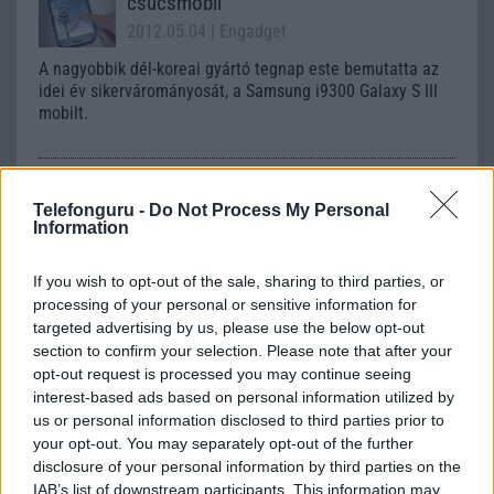
csúcsmobil
2012.05.04
| Engadget
A nagyobbik dél-koreai gyártó tegnap este bemutatta az
idei év sikervárományosát, a Samsung i9300 Galaxy S III
mobilt.
Komoly gondok az Android 4.3
frissítéssel
Telefonguru -
Do Not Process My Personal
Information
2013.11.15
| Phone Arena
Nincs két hete sem, hogy a nagyobbik dél-koreai gyártó
If you wish to opt-out of the sale, sharing to third parties, or
kiadta a Samsung Galaxy S III-ra a rendszerfrissítést,
processing of your personal or sensitive information for
komoly hibákról számolnak be a felhasználók.
targeted advertising by us, please use the below opt-out
section to confirm your selection. Please note that after your
opt-out request is processed you may continue seeing
Itt a Samsung Galaxy Note 10.1
interest-based ads based on personal information utilized by
tudáslistája
us or personal information disclosed to third parties prior to
2012.08.03
| Übergizmo
your opt-out. You may separately opt-out of the further
disclosure of your personal information by third parties on the
Kikerült az internetre a nagyobbik dél-koreai gyártó
Galaxy Note 10.1 nettáblájának tudáslistája, legalábbis
IAB’s list of downstream participants. This information may