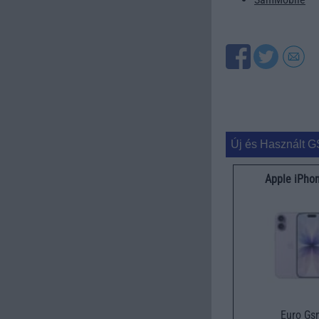
Új és Használt G
Apple iPho
Euro Gs