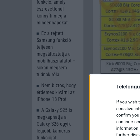
funkció, amely
észrevétlenül
könnyíti meg a
mindennapokat
Ez a rejtett
Samsung funkció
teljesen
megváltoztatja a
mobilhasználatot –
sokan mégsem
tudnak róla
Nem biztos, hogy
Telefongu
érdemes kivárni az
iPhone 18 Prot
If you wish 
sensitive in
A Galaxy S25 is
confirm you
megkaphatja a
continue se
Galaxy S26 egyik
information 
legjobb kamerás
further disc
funkcióját