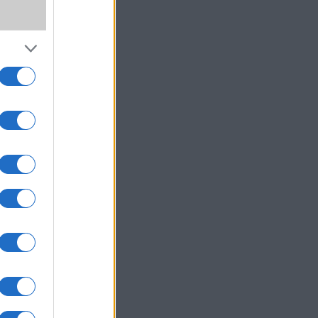
or. A
ággal
mobil
int a