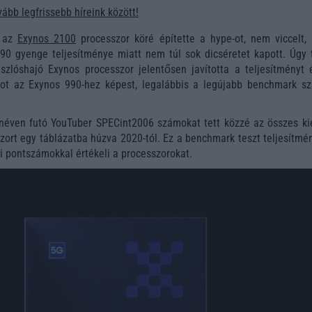
ább legfrissebb híreink között!
g az
Exynos 2100
processzor köré építette a hype-ot, nem viccelt, 
0 gyenge teljesítménye miatt nem túl sok dicséretet kapott. Úgy t
szlóshajó Exynos processzor jelentősen javította a teljesítményt 
ot az Exynos 990-hez képest, legalábbis a legújabb benchmark s
néven futó YouTuber SPECint2006 számokat tett közzé az összes ki
zort egy táblázatba húzva 2020-tól. Ez a benchmark teszt teljesítmé
 pontszámokkal értékeli a processzorokat.