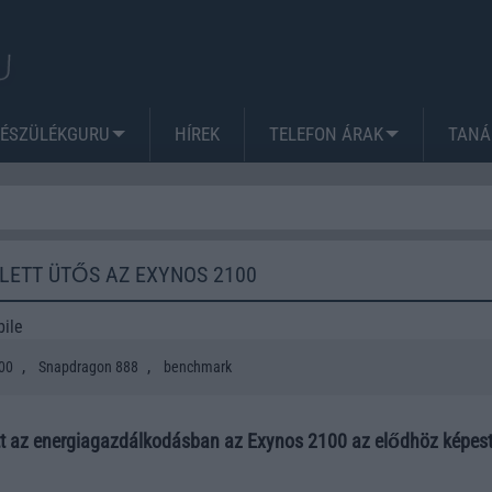
KÉSZÜLÉKGURU
HÍREK
TELEFON ÁRAK
TANÁ
LETT ÜTŐS AZ EXYNOS 2100
ile
,
,
00
Snapdragon 888
benchmark
tt az energiagazdálkodásban az Exynos 2100 az elődhöz képest