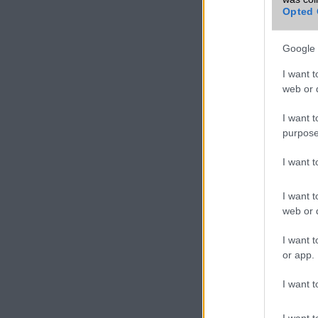
sorozatú készülékek
Opted 
Az Exynos 2100 azo
Qualcomm Snapdra
Google 
rendelkezik az E
I want t
processzora jobb,
web or d
Snapdragon 888.
I want t
purpose
I want 
I want t
web or d
I want t
or app.
I want t
I want t