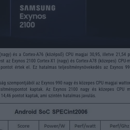
nagy) és a Cortex-A76 (középső) CPU magjai 30,95, illetve 21,54 p
est az Exynos 2100 Cortex-X1 (nagy) és Cortex-A78 (közepes) CPU-m
1 pontot értek el. Ez hatalmas teljesítménynövekedés az Exynos 99
ság szempontjából az Exynos 990 nagy és közepes CPU magjai watto
jesítménypontot kaptak. Az Exynos 2100 nagy és közepes CPU m
 14,46 pontot kaptak, ami szintén hatalmas javulás.