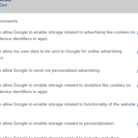
hez képest.
Out
nban még mindig nem olyan jó, mint a legújabb Snapdragon processz
gon 888
valamivel jobb CPU teljesítménnyel és energiahatékonys
consents
xynos 2100-hoz képest. A Samsung legújabb csúcskategóriás 
o allow Google to enable storage related to advertising like cookies on
 mint a Snapdragon 865+ és a Kirin 9000, de kissé lassabb, m
evice identifiers in apps.
o allow my user data to be sent to Google for online advertising
s.
to allow Google to send me personalized advertising.
o allow Google to enable storage related to analytics like cookies on
evice identifiers in apps.
o allow Google to enable storage related to functionality of the website
o allow Google to enable storage related to personalization.
o allow Google to enable storage related to security, including