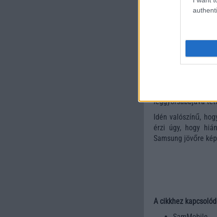
authenti
A GPU-t tekintve a 
hogy az Exynos 210
közzé tett videót, 
CPU, GPU és általá
Az ARM Mali GPU-i 
Adreno GPU-jai, ez
Exynos processzo
leggyorsabbjává tett
Idén valószínű, hog
érzi úgy, hogy hi
Samsung jövőre képe
A cikkhez kapcsolód
SamMobile