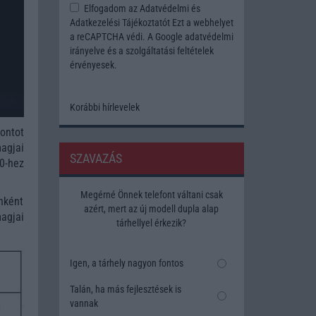
Elfogadom az
Adatvédelmi és
Adatkezelési Tájékoztatót
Ezt a webhelyet
a reCAPTCHA védi. A Google
adatvédelmi
irányelve
és a
szolgáltatási feltételek
érvényesek.
Korábbi hírlevelek
ontot
agjai
SZAVAZÁS
0-hez
Megérné Önnek telefont váltani csak
nként
azért, mert az új modell dupla alap
agjai
tárhellyel érkezik?
Igen, a tárhely nagyon fontos
Talán, ha más fejlesztések is
vannak