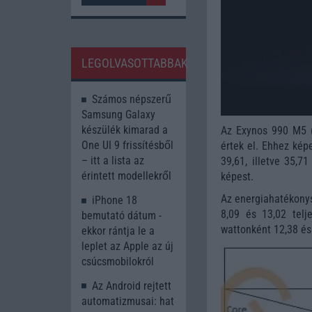
LEGOLVASOTTABBAK
Számos népszerű
Samsung Galaxy
készülék kimarad a
Az Exynos 990 M5 (
One UI 9 frissítésből
értek el. Ehhez kép
– itt a lista az
39,61, illetve 35,7
érintett modellekről
képest.
Az energiahatékony
iPhone 18
8,09 és 13,02 tel
bemutató dátum -
wattonként 12,38 és
ekkor rántja le a
leplet az Apple az új
csúcsmobilokról
Az Android rejtett
automatizmusai: hat