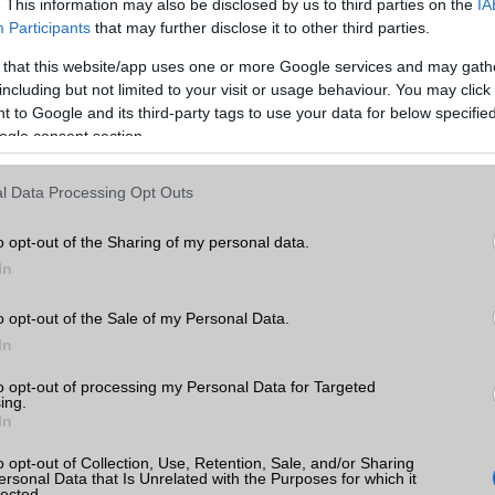
. This information may also be disclosed by us to third parties on the
IA
Participants
that may further disclose it to other third parties.
 that this website/app uses one or more Google services and may gath
including but not limited to your visit or usage behaviour. You may click 
 to Google and its third-party tags to use your data for below specifi
ogle consent section.
l Data Processing Opt Outs
o opt-out of the Sharing of my personal data.
In
o opt-out of the Sale of my Personal Data.
In
to opt-out of processing my Personal Data for Targeted
ing.
In
valóban sikerült javítania a teljesítményen és az energiahatékony
 az Exynos 990-hez képest. Ez az oka annak, hogy a Galaxy S21 szé
o opt-out of Collection, Use, Retention, Sale, and/or Sharing
ersonal Data that Is Unrelated with the Purposes for which it
 tartósabb teljesítményt és hosszabb üzemidőt kínálnak a Galax
lected.