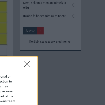
Nem, nekem a mostani tárhely is
elég
Inkább felhőben tárolok mindent
Korábbi szavazások eredményei
sonal or
ection to
ou may
 personal
out of the
 downstream