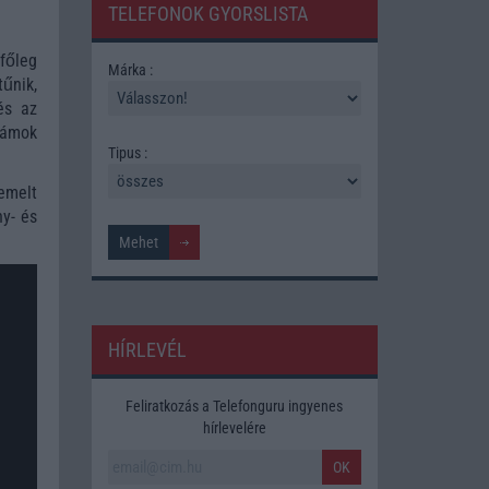
TELEFONOK GYORSLISTA
főleg
Márka :
űnik,
és az
zámok
Tipus :
emelt
ny- és
HÍRLEVÉL
Feliratkozás a Telefonguru ingyenes
hírlevelére
OK