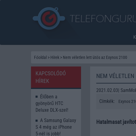
Főoldal
>
Hírek
>
Nem véletlen lett ütős az Exynos 2100
KAPCSOLÓDÓ
NEM VÉLETLEN 
HÍREK
2021.02.03| SamMob
Élőben a
Címkék:
Exynos 21
gyönyörű HTC
Deluxe DLX-szel!
A Samsung Galaxy
Hatalmasat javíto
S 4 még az iPhone
5-nél is jobb!