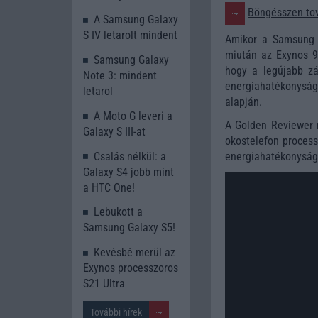
Böngésszen tov
A Samsung Galaxy
S IV letarolt mindent
Amikor a Samsun
miután az Exynos 99
Samsung Galaxy
hogy a legújabb zá
Note 3: mindent
energiahatékonyság
letarol
alapján.
A Moto G leveri a
A Golden Reviewer 
Galaxy S III-at
okostelefon process
Csalás nélkül: a
energiahatékonysági
Galaxy S4 jobb mint
a HTC One!
Lebukott a
Samsung Galaxy S5!
Kevésbé merül az
Exynos processzoros
S21 Ultra
További hírek