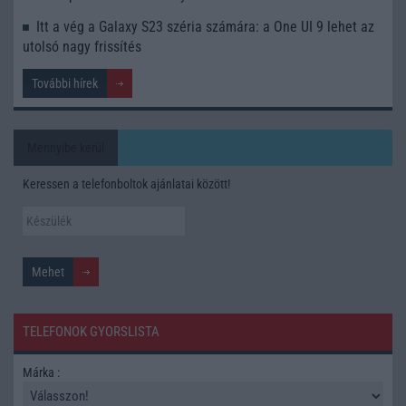
Itt a vég a Galaxy S23 széria számára: a One UI 9 lehet az
utolsó nagy frissítés
További hírek
Mennyibe kerül
Keressen a telefonboltok ajánlatai között!
TELEFONOK GYORSLISTA
Márka :