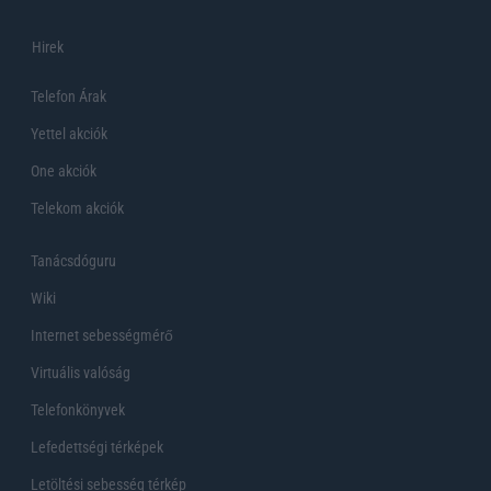
Hirek
Telefon Árak
Yettel akciók
One akciók
Telekom akciók
Tanácsdóguru
Wiki
Internet sebességmérő
Virtuális valóság
Telefonkönyvek
Lefedettségi térképek
Letöltési sebesség térkép