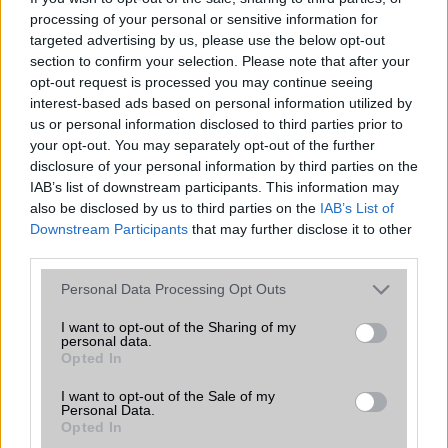
bemutatkozhat, miközben az áremelésekről szóló
processing of your personal or sensitive information for
találgatások továbbra is beárnyékolják a rajtot.
targeted advertising by us, please use the below opt-out
section to confirm your selection. Please note that after your
Az Android rejtett automatizmusai: hat
opt-out request is processed you may continue seeing
funkció, amely észrevétlenül könnyíti
interest-based ads based on personal information utilized by
meg a mindennapokat
us or personal information disclosed to third parties prior to
2026.06.14
| Android Police
your opt-out. You may separately opt-out of the further
Sok felhasználó külön alkalmazásokra esküszik, pedig az
disclosure of your personal information by third parties on the
Android már évek óta olyan intelligens funkciókat kínál,
IAB’s list of downstream participants. This information may
amelyek maguktól dolgoznak a háttérben.
also be disclosed by us to third parties on the
IAB’s List of
Downstream Participants
that may further disclose it to other
third parties.
Ez a rejtett Samsung funkció teljesen
megváltoztatja a mobilhasználatot –
Please note that this website/app uses one or more Google
Personal Data Processing Opt Outs
sokan mégsem tudnak róla
services and may gather and store information including but
2026.07.12
| Android Central
not limited to your visit or usage behaviour. You may click to
I want to opt-out of the Sharing of my
personal data.
Az Edge Panel az egyik leghasznosabb funkció, amely
grant or deny consent to Google and its third-party tags to
Opted In
jelentősen felgyorsítja a mindennapi használatot,
use your data for below specified purposes in below Google
miközben a Pixel telefonokból továbbra is hiányzik.
consent section.
I want to opt-out of the Sale of my
Personal Data.
Opted In