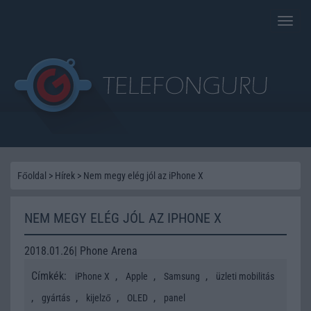
Toggle
naviga
Főoldal
>
Hírek
>
Nem megy elég jól az iPhone X
NEM MEGY ELÉG JÓL AZ IPHONE X
2018.01.26| Phone Arena
Címkék:
,
,
,
iPhone X
Apple
Samsung
üzleti mobilitás
,
,
,
,
gyártás
kijelző
OLED
panel