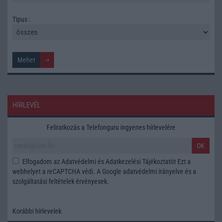
Tipus :
HÍRLEVÉL
Feliratkozás a Telefonguru ingyenes hírlevelére
OK
Elfogadom az
Adatvédelmi és Adatkezelési Tájékoztatót
Ezt a
webhelyet a reCAPTCHA védi. A Google
adatvédelmi irányelve
és a
szolgáltatási feltételek
érvényesek.
Korábbi hírlevelek