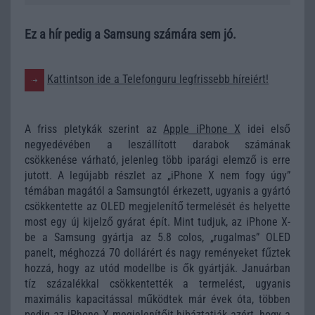
Ez a hír pedig a Samsung számára sem jó.
Kattintson ide a Telefonguru legfrissebb híreiért!
A friss pletykák szerint az
Apple iPhone X
idei első
negyedévében a leszállított darabok számának
csökkenése várható, jelenleg több iparági elemző is erre
jutott. A legújabb részlet az „iPhone X nem fogy úgy”
témában magától a Samsungtól érkezett, ugyanis a gyártó
csökkentette az OLED megjelenítő termelését és helyette
most egy új kijelző gyárat épít. Mint tudjuk, az iPhone X-
be a Samsung gyártja az 5.8 colos, „rugalmas” OLED
panelt, méghozzá 70 dollárért és nagy reményeket fűztek
hozzá, hogy az utód modellbe is ők gyártják. Januárban
tíz százalékkal csökkentették a termelést, ugyanis
maximális kapacitással működtek már évek óta, többen
pedig az iPhone X megjelenítőit hibáztatják azért, hogy a