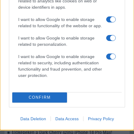
related to analytics like cookies on web or
device identifiers in apps.
I want to allow Google to enable storage
LEGOLVASOTTABBAK
related to functionality of the website or app.
Számos népszerű Samsung Galaxy készülék kimarad a One
I want to allow Google to enable storage
UI 9 frissítésből – itt a lista az érintett modellekről
related to personalization.
iPhone 18 bemutató dátum - ekkor rántja le a leplet az
I want to allow Google to enable storage
Apple az új csúcsmobilokról
related to security, including authentication
functionality and fraud prevention, and other
Az Android rejtett automatizmusai: hat funkció, amely
user protection.
észrevétlenül könnyíti meg a mindennapokat
Ez a rejtett Samsung funkció teljesen megváltoztatja a
mobilhasználatot – sokan mégsem tudnak róla
CONFIRM
Nem biztos, hogy érdemes kivárni az iPhone 18 Prot
A Galaxy S25 is megkaphatja a Galaxy S26 egyik legjobb
Data Deletion
Data Access
Privacy Policy
kamerás funkcióját
Élőképeken a Dark Cherry színű iPhone 18 Pro Max!