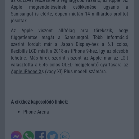
az OLED-et részesíti-e a legnagyobb vásárló, az Apple. Az
Apple megrendeléseinek csökkenése ugyanis a
Samsungot is elérte, éppen miután 14 milliárdos profitot
jósoltak.
Az Apple viszont állítólag arra törekszik, hogy
függetlenítse magát a Samsungtól. Több információ
szerint fordult már a Japan Display-hez a 6.1 colos,
flexibilis LCD miatt a 2018-as iPhone 9-hez, így az olcsóbb
lehetne. Más hírek szerint viszont az Apple már az LG-t
választotta a 6.46 colos OLED megjelenítő gyártására az
Apple iPhone X
s (vagy Xl) Plus modell számára.
A cikkhez kapcsolódó linkek:
Phone Arena