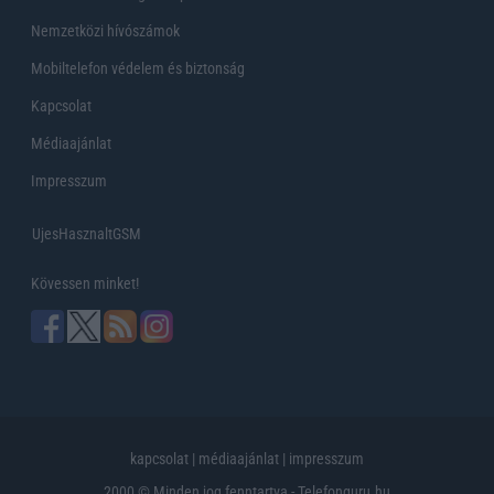
Nemzetközi hívószámok
Mobiltelefon védelem és biztonság
Kapcsolat
Médiaajánlat
Impresszum
UjesHasznaltGSM
Kövessen minket!
kapcsolat
|
médiaajánlat
|
impresszum
2000 © Minden jog fenntartva - Telefonguru.hu