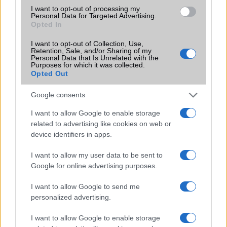
I want to opt-out of processing my
Personal Data for Targeted Advertising.
Opted In
KAPCSOLÓDÓ HÍREK
I want to opt-out of Collection, Use,
Retention, Sale, and/or Sharing of my
Átlátszó, flexibilis AMOLED kijelző
Personal Data that Is Unrelated with the
Purposes for which it was collected.
LG G Flex: hajlékony kijelzővel
Opted Out
Lefelezték az iPhone X gyártást
Google consents
A Samsung kínai OLED kijelzőre vált
I want to allow Google to enable storage
related to advertising like cookies on web or
A Samsung már gyártja a kijelzőt az iPhone 15-höz
device identifiers in apps.
Forradalmi frissítés érkezhet a Samsung új készülékeire
I want to allow my user data to be sent to
A Samsung hároméves exkluzív OLED megállapodást
Google for online advertising purposes.
kötött az Apple-lel
I want to allow Google to send me
Hatalmas megújulás jöhet az iPad mininél – OLED
personalized advertising.
kijelzővel és új funkciókkal érkezhet
I want to allow Google to enable storage
További hírek