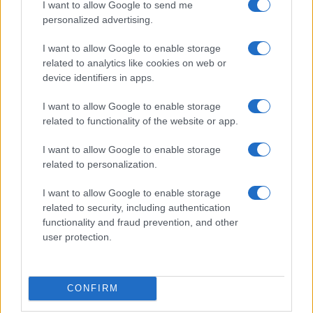
I want to allow Google to send me
2017.06.07
| Vodafone
personalized advertising.
Már a Vodafone-nál is elérhető a prepaid SIM kártyák
I want to allow Google to enable storage
online adategyeztetése
related to analytics like cookies on web or
device identifiers in apps.
I want to allow Google to enable storage
Gyors és soron kívüli mobiljavítás a
related to functionality of the website or app.
Telmesternél
2011.02.17
I want to allow Google to enable storage
related to personalization.
Gond van a mobiloddal és nagyon gyorsan kellene
megjavítani? A Telmester a Telefonguru háttér szervize!
I want to allow Google to enable storage
related to security, including authentication
functionality and fraud prevention, and other
user protection.
CONFIRM
KAPCSOLÓDÓ HÍREK