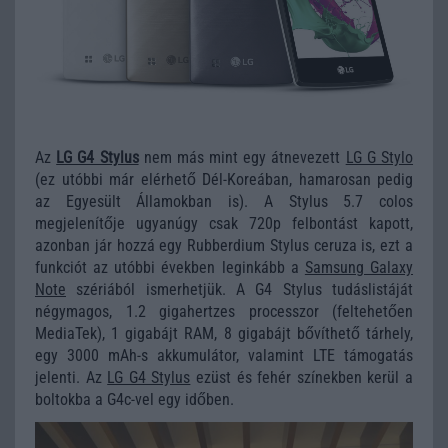
Az
LG G4 Stylus
nem más mint egy átnevezett
LG G Stylo
(ez utóbbi már elérhető Dél-Koreában, hamarosan pedig
az Egyesült Államokban is). A Stylus 5.7 colos
megjelenítője ugyanúgy csak 720p felbontást kapott,
azonban jár hozzá egy Rubberdium Stylus ceruza is, ezt a
funkciót az utóbbi években leginkább a
Samsung Galaxy
Note
szériából ismerhetjük. A G4 Stylus tudáslistáját
négymagos, 1.2 gigahertzes processzor (feltehetően
MediaTek), 1 gigabájt RAM, 8 gigabájt bővíthető tárhely,
egy 3000 mAh-s akkumulátor, valamint LTE támogatás
jelenti. Az
LG G4 Stylus
ezüst és fehér színekben kerül a
boltokba a G4c-vel egy időben.