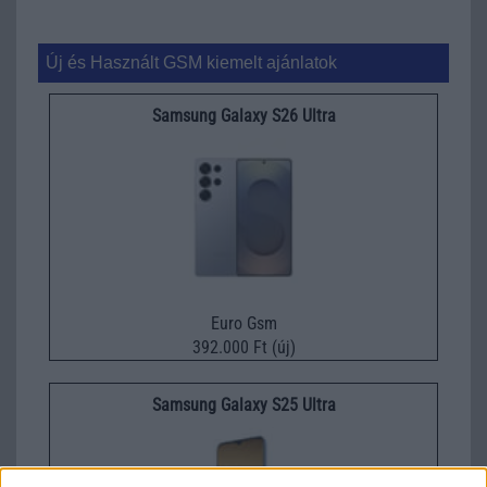
Új és Használt GSM kiemelt ajánlatok
Samsung Galaxy S26 Ultra
Euro Gsm
392.000 Ft (új)
Samsung Galaxy S25 Ultra