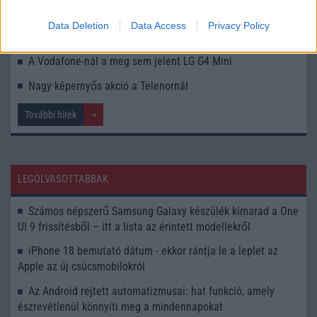
Fotón az LG G4 Note!
Data Deletion
Data Access
Privacy Policy
Júniusban jön az olcsóbb LG G4
A Vodafone-nál a meg sem jelent LG G4 Mini
Nagy képernyős akció a Telenornál
További hírek
LEGOLVASOTTABBAK
Számos népszerű Samsung Galaxy készülék kimarad a One
UI 9 frissítésből – itt a lista az érintett modellekről
iPhone 18 bemutató dátum - ekkor rántja le a leplet az
Apple az új csúcsmobilokról
Az Android rejtett automatizmusai: hat funkció, amely
észrevétlenül könnyíti meg a mindennapokat