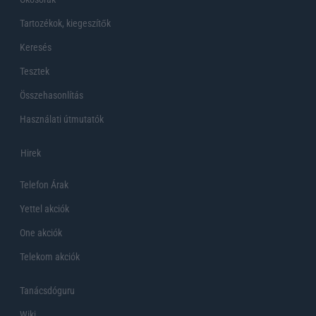
Tartozékok, kiegeszítők
Keresés
Tesztek
Összehasonlítás
Használati útmutatók
Hirek
Telefon Árak
Yettel akciók
One akciók
Telekom akciók
Tanácsdóguru
Wiki