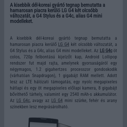
A kisebbik dél-koreai gyártó tegnap bemutatta a
hamarosan piacra kerülő LG G4 két olcsóbb
változatát, a G4 Stylus és a G4c, alias G4 mini
modelleket.
A kisebbik dél-koreai gyártó tegnap bemutatta a
hamarosan piacra kerülő
LG G4
két olcsóbb változatát, a
G4 Stylus és a G4c, alias G4 mini modelleket. Az
LG G4c
öt
colos, 720p felbontású kijelzőt kap, Android Lollipop
rendszer fut majd rajta, amelynek gyorsaságáról egy
négymagos, 1.2 gigahertzes processzor gondoskodik
(várhatóan Snapdragon), 1 gigabájt RAM mellett. Adott
lesz az LTE hálózati támogatás, egy nyolc megapixeles
hátlapi és egy öt megapixeles előlapi kamera, 8 gigabájt
bővíthető tárhely, valamint egy 2540 mAh-s akkumulátor.
Az
LG G4c
, avagy az
LG G4
mini szürke, fehér és arany
színekben lesz megvásárolható.