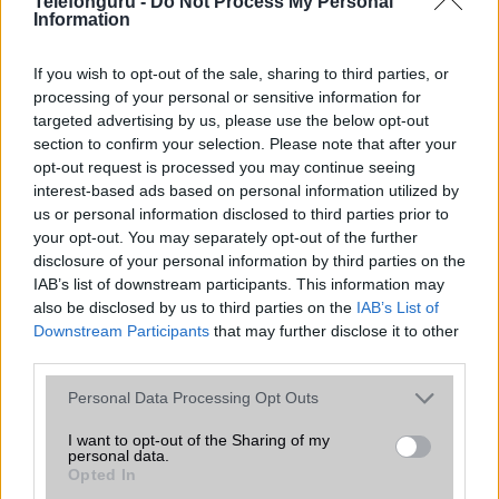
Telefonguru -
Do Not Process My Personal
találgatások továbbra is beárnyékolják a rajtot.
Information
Az Android rejtett automatizmusai: hat
If you wish to opt-out of the sale, sharing to third parties, or
funkció, amely észrevétlenül könnyíti
processing of your personal or sensitive information for
meg a mindennapokat
targeted advertising by us, please use the below opt-out
2026.06.14
| Android Police
section to confirm your selection. Please note that after your
Sok felhasználó külön alkalmazásokra esküszik, pedig az
opt-out request is processed you may continue seeing
Android már évek óta olyan intelligens funkciókat kínál,
interest-based ads based on personal information utilized by
amelyek maguktól dolgoznak a háttérben.
us or personal information disclosed to third parties prior to
your opt-out. You may separately opt-out of the further
disclosure of your personal information by third parties on the
Ez a rejtett Samsung funkció teljesen
IAB’s list of downstream participants. This information may
megváltoztatja a mobilhasználatot –
sokan mégsem tudnak róla
also be disclosed by us to third parties on the
IAB’s List of
Downstream Participants
that may further disclose it to other
2026.07.12
| Android Central
third parties.
Az Edge Panel az egyik leghasznosabb funkció, amely
jelentősen felgyorsítja a mindennapi használatot,
Please note that this website/app uses one or more Google
Personal Data Processing Opt Outs
miközben a Pixel telefonokból továbbra is hiányzik.
services and may gather and store information including but
not limited to your visit or usage behaviour. You may click to
I want to opt-out of the Sharing of my
personal data.
grant or deny consent to Google and its third-party tags to
Opted In
use your data for below specified purposes in below Google