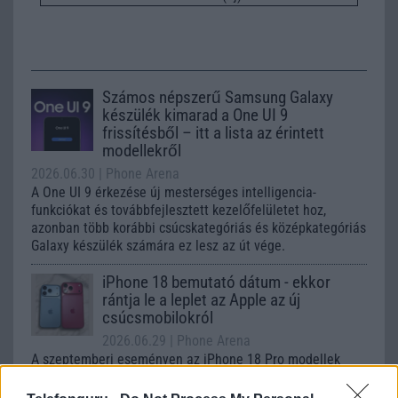
Számos népszerű Samsung Galaxy
készülék kimarad a One UI 9
frissítésből – itt a lista az érintett
modellekről
2026.06.30
| Phone Arena
A One UI 9 érkezése új mesterséges intelligencia-
funkciókat és továbbfejlesztett kezelőfelületet hoz,
azonban több korábbi csúcskategóriás és középkategóriás
Galaxy készülék számára ez lesz az út vége.
iPhone 18 bemutató dátum - ekkor
rántja le a leplet az Apple az új
csúcsmobilokról
2026.06.29
| Phone Arena
A szeptemberi eseményen az iPhone 18 Pro modellek
mellett a régóta pletykált hajlítható iPhone Ultra is
bemutatkozhat, miközben az áremelésekről szóló