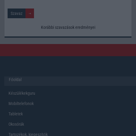
Korábbi szavazások eredményei
Főoldal
Készülékekguru
Mobiltelefonok
Tabletek
Okosórák
Tartozékok, kiegeszítők