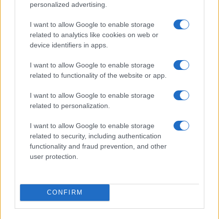
Kínos baki a Samsungnál: papíron gyors, valójában
personalized advertising.
problémás a Galaxy S26 Ultra töltése
I want to allow Google to enable storage
Hatalmas siker a Galaxy Z Fold 8: a Samsung már alig
related to analytics like cookies on web or
győzi a rendeléseket
device identifiers in apps.
További hírek
I want to allow Google to enable storage
related to functionality of the website or app.
I want to allow Google to enable storage
LEGOLVASOTTABBAK
related to personalization.
I want to allow Google to enable storage
Számos népszerű Samsung Galaxy készülék kimarad a One
related to security, including authentication
UI 9 frissítésből – itt a lista az érintett modellekről
functionality and fraud prevention, and other
iPhone 18 bemutató dátum - ekkor rántja le a leplet az
user protection.
Apple az új csúcsmobilokról
Az Android rejtett automatizmusai: hat funkció, amely
észrevétlenül könnyíti meg a mindennapokat
CONFIRM
Ez a rejtett Samsung funkció teljesen megváltoztatja a