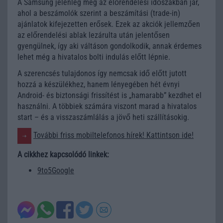
A Samsung jelenleg még az előrendelési időszakban jár,
ahol a beszámolók szerint a beszámítási (trade-in)
ajánlatok kifejezetten erősek. Ezek az akciók jellemzően
az előrendelési ablak lezárulta után jelentősen
gyengülnek, így aki váltáson gondolkodik, annak érdemes
lehet még a hivatalos bolti indulás előtt lépnie.
A szerencsés tulajdonos így nemcsak idő előtt jutott
hozzá a készülékhez, hanem lényegében hét évnyi
Android- és biztonsági frissítést is „hamarabb” kezdhet el
használni. A többiek számára viszont marad a hivatalos
start – és a visszaszámlálás a jövő heti szállításokig.
További friss mobiltelefonos hírek! Kattintson ide!
A cikkhez kapcsolódó linkek:
9to5Google