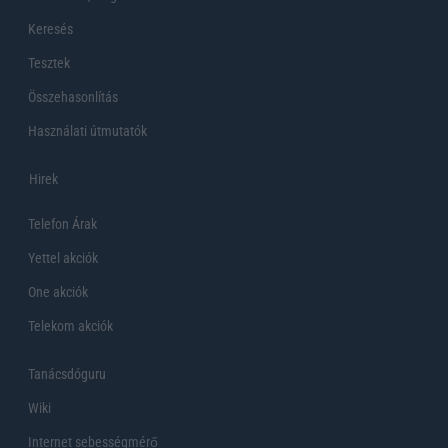
Keresés
Tesztek
Összehasonlítás
Használati útmutatók
Hirek
Telefon Árak
Yettel akciók
One akciók
Telekom akciók
Tanácsdóguru
Wiki
Internet sebességmérő