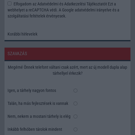
Elfogadom az
Adatvédelmi és Adatkezelési Tájékoztatót
Ezt a
webhelyet a reCAPTCHA védi. A Google
adatvédelmi irányelve
és a
szolgáltatási feltételek
érvényesek.
Korábbi hírlevelek
SZAVAZÁS
Megérné Önnek telefont váltani csak azért, mert az új modell dupla alap
tárhellyel érkezik?
Igen, a tárhely nagyon fontos
Talán, ha más fejlesztések is vannak
Nem, nekem a mostani tárhely is elég
Inkább felhőben tárolok mindent