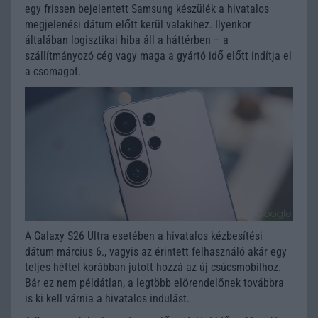
egy frissen bejelentett Samsung készülék a hivatalos
megjelenési dátum előtt kerül valakihez. Ilyenkor
általában logisztikai hiba áll a háttérben – a
szállítmányozó cég vagy maga a gyártó idő előtt indítja el
a csomagot.
A Galaxy S26 Ultra esetében a hivatalos kézbesítési
dátum március 6., vagyis az érintett felhasználó akár egy
teljes héttel korábban jutott hozzá az új csúcsmobilhoz.
Bár ez nem példátlan, a legtöbb előrendelőnek továbbra
is ki kell várnia a hivatalos indulást.