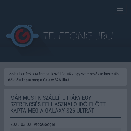
Toggle
naviga
Főoldal
>
Hírek
>
Már most kiszállították? Egy szerencsés felhasználó
idő előtt kapta meg a Galaxy S26 Ultrát
MÁR MOST KISZÁLLÍTOTTÁK? EGY
SZERENCSÉS FELHASZNÁLÓ IDŐ ELŐTT
KAPTA MEG A GALAXY S26 ULTRÁT
2026.03.02| 9to5Google