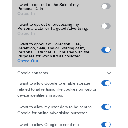
consent section.
I want to opt-out of the Sale of my
Personal Data.
KAPCSOLÓDÓ HÍREK
Opted In
I want to opt-out of processing my
Ígéretes, de visszafogott: szivárgott infók a Samsung
Personal Data for Targeted Advertising.
Galaxy S26 Ultra-ról
Opted In
Lemásolják a Samsungot? Már jön a privacy kijelző más
I want to opt-out of Collection, Use,
Android csúcsmodellekbe is
Retention, Sale, and/or Sharing of my
Personal Data that Is Unrelated with the
Purposes for which it was collected.
Brutális, mit művelt a Samsung: az új Galaxy S26+ úgy
Opted Out
támad 8K-val és AI-val, hogy közben karcsúbb lett, mint
valaha
Google consents
Durva váltás a Samsungnál: AI-ban brutálisat lépett a
I want to allow Google to enable storage
Galaxy S26 széria, miközben a hardver alig változott
related to advertising like cookies on web or
device identifiers in apps.
Rejtett fejlesztést kaptak a Galaxy S26 telefonok: gyorsabb
lehet a mobilfizetés
I want to allow my user data to be sent to
Samsung elismerte: a Galaxy S26 Ultra kijelzője tényleg
Google for online advertising purposes.
gyengébb lett
I want to allow Google to send me