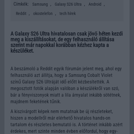
Címkék:
,
,
,
Samsung
Galaxy S26 Ultra
Android
,
,
Reddit
okostelefon
tech hírek
A Galaxy S26 Ultra hivatalosan csak jövő héten kezdi
meg a kiszállításokat, de egy felhasználó állítása
szerint már napokkal korábban kézhez kapta a
készüléket.
A beszámoló a Reddit egyik fórumán jelent meg, ahol egy
felhasználó azt állítja, hogy a Samsung Cobalt Violet
színű Galaxy S26 Ultráját idő előtt kézbesítették. A
megosztott fotók alapján valóban a készülékről van szó,
bár a fényviszonyok miatt a lila árnyalat inkább sötétnek,
majdnem feketének tűnik.
A kiszivárgott képek nem mutatnak be új részleteket,
hiszen a modellről már elérhető hivatalos hands-on
tartalom és részletes bemutató is. A történet inkább azért
érdekes, mert szinte minden évben előfordul, hogy egy-