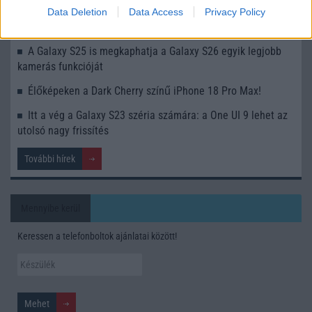
mobilhasználatot – sokan mégsem tudnak róla
Data Deletion
Data Access
Privacy Policy
Nem biztos, hogy érdemes kivárni az iPhone 18 Prot
A Galaxy S25 is megkaphatja a Galaxy S26 egyik legjobb
kamerás funkcióját
Élőképeken a Dark Cherry színű iPhone 18 Pro Max!
Itt a vég a Galaxy S23 széria számára: a One UI 9 lehet az
utolsó nagy frissítés
További hírek
Mennyibe kerül
Keressen a telefonboltok ajánlatai között!