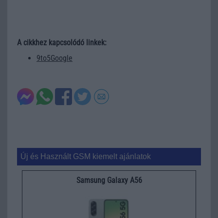
A cikkhez kapcsolódó linkek:
9to5Google
Új és Használt GSM kiemelt ajánlatok
Samsung Galaxy A56