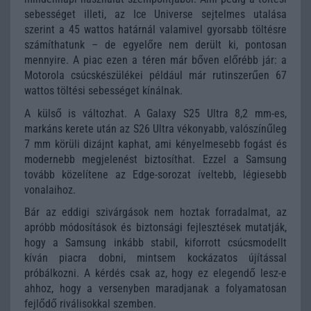
sebességet illeti, az Ice Universe sejtelmes utalása
szerint a 45 wattos határnál valamivel gyorsabb töltésre
számíthatunk – de egyelőre nem derült ki, pontosan
mennyire. A piac ezen a téren már bőven előrébb jár: a
Motorola csúcskészülékei például már rutinszerűen 67
wattos töltési sebességet kínálnak.
A külső is változhat. A Galaxy S25 Ultra 8,2 mm-es,
markáns kerete után az S26 Ultra vékonyabb, valószínűleg
7 mm körüli dizájnt kaphat, ami kényelmesebb fogást és
modernebb megjelenést biztosíthat. Ezzel a Samsung
tovább közelítene az Edge-sorozat íveltebb, légiesebb
vonalaihoz.
Bár az eddigi szivárgások nem hoztak forradalmat, az
apróbb módosítások és biztonsági fejlesztések mutatják,
hogy a Samsung inkább stabil, kiforrott csúcsmodellt
kíván piacra dobni, mintsem kockázatos újítással
próbálkozni. A kérdés csak az, hogy ez elegendő lesz-e
ahhoz, hogy a versenyben maradjanak a folyamatosan
fejlődő riválisokkal szemben.