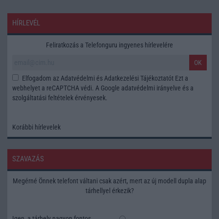
HÍRLEVÉL
Feliratkozás a Telefonguru ingyenes hírlevelére
OK
Elfogadom az
Adatvédelmi és Adatkezelési Tájékoztatót
Ezt a
webhelyet a reCAPTCHA védi. A Google
adatvédelmi irányelve
és a
szolgáltatási feltételek
érvényesek.
Korábbi hírlevelek
SZAVAZÁS
Megérné Önnek telefont váltani csak azért, mert az új modell dupla alap
tárhellyel érkezik?
Igen, a tárhely nagyon fontos