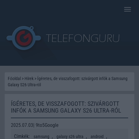
Toggle
naviga
Főoldal
>
Hírek
>
Ígéretes, de visszafogott: szivárgott infók a Samsung
Galaxy S26 Ultra-ról
ÍGÉRETES, DE VISSZAFOGOTT: SZIVÁRGOTT
INFÓK A SAMSUNG GALAXY S26 ULTRA-RÓL
2025.07.03| 9to5Google
Címkék:
,
,
,
samsung
galaxy s26 ultra
android