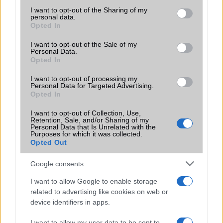
nagyot lépnie a Galaxy S26 Ultrának
not limited to your visit or usage behaviour. You may click to
I want to opt-out of the Sharing of my
2026.02.13
| Android Police
personal data.
grant or deny consent to Google and its third-party tags to
Opted In
Dizájn, kamera, töltés és valóban hasznos AI – ezekben
use your data for below specified purposes in below Google
várható az előrelépés.
consent section.
I want to opt-out of the Sale of my
Personal Data.
Opted In
I want to opt-out of processing my
Personal Data for Targeted Advertising.
Opted In
I want to opt-out of Collection, Use,
KAPCSOLÓDÓ HÍREK
Retention, Sale, and/or Sharing of my
Personal Data that Is Unrelated with the
Purposes for which it was collected.
Szivárgás: A Samsung Galaxy S25 Ultra akkumulátor
Opted Out
kapacitása csalódást kelt!
Google consents
Kiszivárgott a Galaxy S25 FE: vékonyabb test, de alig
változó külső
I want to allow Google to enable storage
related to advertising like cookies on web or
Kiszivárgott részletek a Samsung Galaxy S26 Pro-ról
device identifiers in apps.
Már most kiszállították? Egy szerencsés felhasználó idő
I want to allow my user data to be sent to