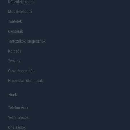
Készülékekguru
Mobiltelefonok
Tabletek
Okosórák
Tartozékok, kiegeszítők
Keresés
Tesztek
Összehasonlítás
Használati útmutatók
Hirek
Telefon Árak
Yettel akciók
One akciók