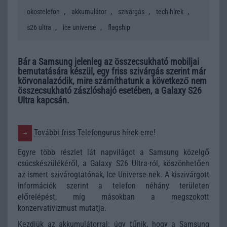
,
,
,
,
okostelefon
akkumulátor
szivárgás
tech hírek
,
,
s26 ultra
ice universe
flagship
Bár a Samsung jelenleg az összecsukható mobiljai
bemutatására készül, egy friss szivárgás szerint már
körvonalazódik, mire számíthatunk a következő nem
összecsukható zászlóshajó esetében, a Galaxy S26
Ultra kapcsán.
További friss Telefongurus hírek erre!
Egyre több részlet lát napvilágot a Samsung közelgő
csúcskészülékéről, a Galaxy S26 Ultra-ról, köszönhetően
az ismert szivárogtatónak, Ice Universe-nek. A kiszivárgott
információk szerint a telefon néhány területen
előrelépést, míg másokban a megszokott
konzervativizmust mutatja.
Kezdjük az akkumulátorral: úgy tűnik, hogy a Samsung