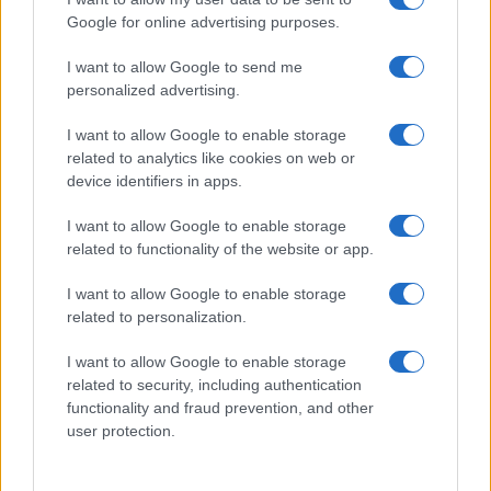
előtt kapta meg a Galaxy S26 Ultrát
Google for online advertising purposes.
Rejtett fejlesztést kaptak a Galaxy S26 telefonok: gyorsabb
lehet a mobilfizetés
I want to allow Google to send me
personalized advertising.
Samsung elismerte: a Galaxy S26 Ultra kijelzője tényleg
gyengébb lett
I want to allow Google to enable storage
related to analytics like cookies on web or
Kínos baki a Samsungnál: papíron gyors, valójában
device identifiers in apps.
problémás a Galaxy S26 Ultra töltése
I want to allow Google to enable storage
Hatalmas siker a Galaxy Z Fold 8: a Samsung már alig
related to functionality of the website or app.
győzi a rendeléseket
I want to allow Google to enable storage
További hírek
related to personalization.
I want to allow Google to enable storage
related to security, including authentication
LEGOLVASOTTABBAK
functionality and fraud prevention, and other
user protection.
Számos népszerű Samsung Galaxy készülék kimarad a One
UI 9 frissítésből – itt a lista az érintett modellekről