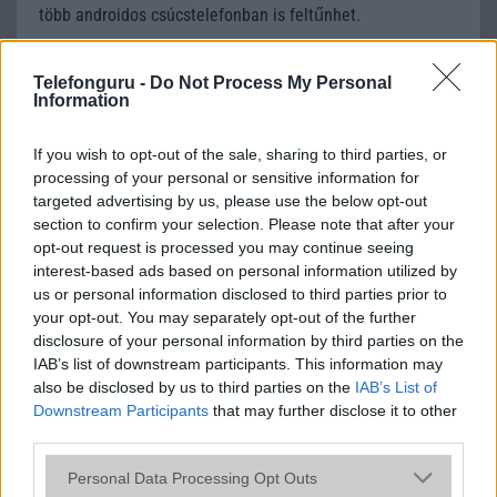
több androidos csúcstelefonban is feltűnhet.
A Samsung fizet, csak ne akard
Telefonguru -
Do Not Process My Personal
visszaküldeni az új S26 Ultrádat
Information
2026.03.18
| Sammyfans
If you wish to opt-out of the sale, sharing to third parties, or
A Samsung pénzzel próbálja visszatartani a Galaxy S26
processing of your personal or sensitive information for
Ultra vásárlókat. Akár 250 dolláros visszatérítést is
targeted advertising by us, please use the below opt-out
kínálhat a cég, ha meggondolnád magad.
section to confirm your selection. Please note that after your
opt-out request is processed you may continue seeing
interest-based ads based on personal information utilized by
Samsung elismerte: a Galaxy S26 Ultra
us or personal information disclosed to third parties prior to
kijelzője tényleg gyengébb lett
your opt-out. You may separately opt-out of the further
2026.03.17
| 9to5Google
disclosure of your personal information by third parties on the
A Samsung végre kimondta azt, amit sok felhasználó már
IAB’s list of downstream participants. This information may
észrevett: a Galaxy S26 Ultra kijelzője valóban
also be disclosed by us to third parties on the
IAB’s List of
kompromisszumot köt a Privacy Display miatt.
Downstream Participants
that may further disclose it to other
third parties.
Please note that this website/app uses one or more Google
Egy év a Galaxy S25 Ultrával: ezért kell
Personal Data Processing Opt Outs
services and may gather and store information including but