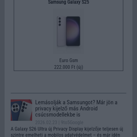
Samsung Galaxy S25
Euro Gsm
222.000 Ft (új)
Lemásolják a Samsungot? Már jön a
privacy kijelző más Android
csúcsmodellekbe is
2026.02.23
| 9to5Google
A Galaxy S26 Ultra új Privacy Display kijelzője teljesen új
szintre emelheti a mobilos adatvédelmet – és már idén