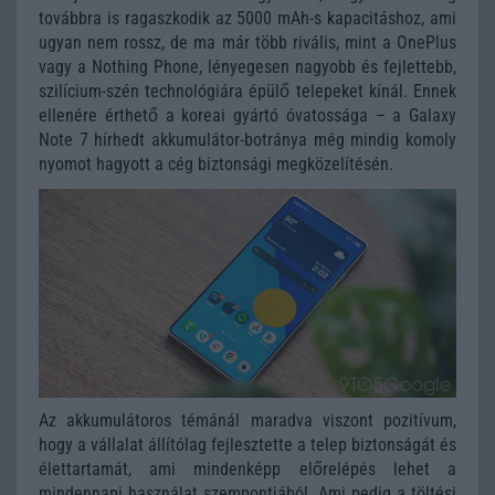
továbbra is ragaszkodik az 5000 mAh-s kapacitáshoz, ami
ugyan nem rossz, de ma már több rivális, mint a OnePlus
vagy a Nothing Phone, lényegesen nagyobb és fejlettebb,
szilícium-szén technológiára épülő telepeket kínál. Ennek
ellenére érthető a koreai gyártó óvatossága – a Galaxy
Note 7 hírhedt akkumulátor-botránya még mindig komoly
nyomot hagyott a cég biztonsági megközelítésén.
Az akkumulátoros témánál maradva viszont pozitívum,
hogy a vállalat állítólag fejlesztette a telep biztonságát és
élettartamát, ami mindenképp előrelépés lehet a
mindennapi használat szempontjából. Ami pedig a töltési