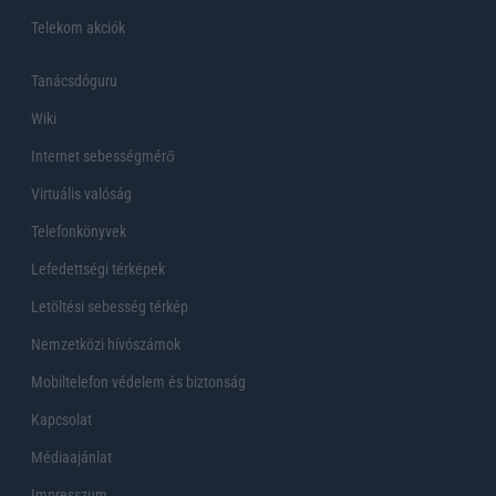
Telekom akciók
Tanácsdóguru
Wiki
Internet sebességmérő
Virtuális valóság
Telefonkönyvek
Lefedettségi térképek
Letöltési sebesség térkép
Nemzetközi hívószámok
Mobiltelefon védelem és biztonság
Kapcsolat
Médiaajánlat
Impresszum