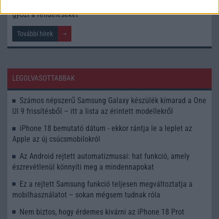
Hatalmas siker a Galaxy Z Fold 8: a Samsung már alig
győzi a rendeléseket
További hírek
LEGOLVASOTTABBAK
Számos népszerű Samsung Galaxy készülék kimarad a One
UI 9 frissítésből – itt a lista az érintett modellekről
iPhone 18 bemutató dátum - ekkor rántja le a leplet az
Apple az új csúcsmobilokról
Az Android rejtett automatizmusai: hat funkció, amely
észrevétlenül könnyíti meg a mindennapokat
Ez a rejtett Samsung funkció teljesen megváltoztatja a
mobilhasználatot – sokan mégsem tudnak róla
Nem biztos, hogy érdemes kivárni az iPhone 18 Prot