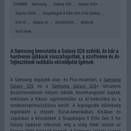
Címkék:
,
,
,
Samsung
Galaxy S26
Galaxy S26+
,
,
Exynos 2600
Snapdragon 8 Elite Gen 5 for Galaxy
,
,
,
,
One UI
Galaxy AI
okostelefon
Android
tech hírek
A Samsung bemutatta a Galaxy S26 szériát, és bár a
hardveres újítások visszafogottak, a szoftveres és AI-
fejlesztések radikális előrelépést ígérnek.
A
Samsung
legújabb alap- és Plus-modelljei, a
Samsung
Galaxy S26
és a
Samsung Galaxy S26
+ látványos
dizájnforradalom helyett inkább finomhangolást kaptak,
miközben a fókusz egyértelműen az AI-funkciókra és a
rendszeroptimalizálásra került. A legnagyobb különbség
régiónként a chipset: Észak-Amerikában, Kínában és
Japánban a készülékek a Snapdragon 8 Elite Gen 5 for
Galaxy lapkával érkeznek, míg a világ többi részén az