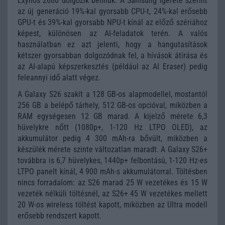
Exynos 2600 dolgozik bennük. A Samsung ígérete szerint
az új generáció 19%-kal gyorsabb CPU-t, 24%-kal erősebb
GPU-t és 39%-kal gyorsabb NPU-t kínál az előző szériához
képest, különösen az AI-feladatok terén. A valós
használatban ez azt jelenti, hogy a hangutasítások
kétszer gyorsabban dolgozódnak fel, a hívások átírása és
az AI-alapú képszerkesztés (például az AI Eraser) pedig
feleannyi idő alatt végez.
A Galaxy S26 szakít a 128 GB-os alapmodellel, mostantól
256 GB a belépő tárhely, 512 GB-os opcióval, miközben a
RAM egységesen 12 GB marad. A kijelző mérete 6,3
hüvelykre nőtt (1080p+, 1-120 Hz LTPO OLED), az
akkumulátor pedig 4 300 mAh-ra bővült, miközben a
készülék mérete szinte változatlan maradt. A Galaxy S26+
továbbra is 6,7 hüvelykes, 1440p+ felbontású, 1-120 Hz-es
LTPO panelt kínál, 4 900 mAh-s akkumulátorral. Töltésben
nincs forradalom: az S26 marad 25 W vezetékes és 15 W
vezeték nélküli töltésnél, az S26+ 45 W vezetékes mellett
20 W-os wireless töltést kapott, miközben az Ultra modell
erősebb rendszert kapott.