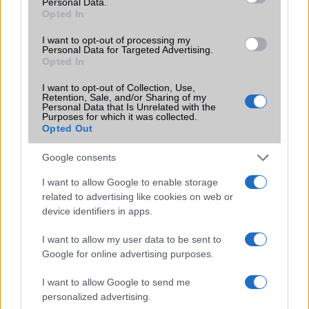
Personal Data.
Opted In
Az Android rejtett automatizmusai: hat
funkció, amely észrevétlenül könnyíti
I want to opt-out of processing my
meg a mindennapokat
Personal Data for Targeted Advertising.
Opted In
2026.06.14
| Android Police
Sok felhasználó külön alkalmazásokra esküszik, pedig az
I want to opt-out of Collection, Use,
Android már évek óta olyan intelligens funkciókat kínál,
Retention, Sale, and/or Sharing of my
amelyek maguktól dolgoznak a háttérben.
Personal Data that Is Unrelated with the
Purposes for which it was collected.
Opted Out
Ez a rejtett Samsung funkció teljesen
megváltoztatja a mobilhasználatot –
Google consents
sokan mégsem tudnak róla
I want to allow Google to enable storage
2026.07.12
| Android Central
related to advertising like cookies on web or
Az Edge Panel az egyik leghasznosabb funkció, amely
device identifiers in apps.
jelentősen felgyorsítja a mindennapi használatot,
miközben a Pixel telefonokból továbbra is hiányzik.
I want to allow my user data to be sent to
Google for online advertising purposes.
I want to allow Google to send me
personalized advertising.