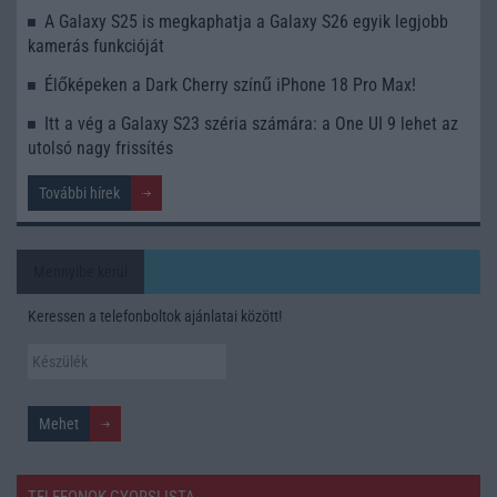
A Galaxy S25 is megkaphatja a Galaxy S26 egyik legjobb
kamerás funkcióját
Élőképeken a Dark Cherry színű iPhone 18 Pro Max!
Itt a vég a Galaxy S23 széria számára: a One UI 9 lehet az
utolsó nagy frissítés
További hírek
Mennyibe kerül
Keressen a telefonboltok ajánlatai között!
TELEFONOK GYORSLISTA