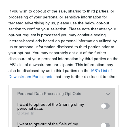
If you wish to opt-out of the sale, sharing to third parties, or
processing of your personal or sensitive information for
Számos népszerű Samsung Galaxy
targeted advertising by us, please use the below opt-out
készülék kimarad a One UI 9
section to confirm your selection. Please note that after your
frissítésből – itt a lista az érintett
opt-out request is processed you may continue seeing
modellekről
interest-based ads based on personal information utilized by
2026.06.30
| Phone Arena
us or personal information disclosed to third parties prior to
A One UI 9 érkezése új mesterséges intelligencia-
your opt-out. You may separately opt-out of the further
funkciókat és továbbfejlesztett kezelőfelületet hoz,
disclosure of your personal information by third parties on the
azonban több korábbi csúcskategóriás és középkategóriás
IAB’s list of downstream participants. This information may
Galaxy készülék számára ez lesz az út vége.
also be disclosed by us to third parties on the
IAB’s List of
Downstream Participants
that may further disclose it to other
iPhone 18 bemutató dátum - ekkor
third parties.
rántja le a leplet az Apple az új
csúcsmobilokról
Please note that this website/app uses one or more Google
Personal Data Processing Opt Outs
services and may gather and store information including but
2026.06.29
| Phone Arena
not limited to your visit or usage behaviour. You may click to
I want to opt-out of the Sharing of my
A szeptemberi eseményen az iPhone 18 Pro modellek
personal data.
grant or deny consent to Google and its third-party tags to
mellett a régóta pletykált hajlítható iPhone Ultra is
Opted In
use your data for below specified purposes in below Google
bemutatkozhat, miközben az áremelésekről szóló
consent section.
találgatások továbbra is beárnyékolják a rajtot.
I want to opt-out of the Sale of my