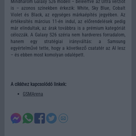
Mindhárom Galaxy S26 modell – beleértve az Ultra verziót
is – azonos színekben érkezik: White, Sky Blue, Cobalt
Violet és Black, az egységes márkaépítés jegyében. Az
értékesítés március 11-én indul, az előrendelések pedig
már elindultak, az árak továbbra is a prémium kategóriát
célozzák. A Galaxy S26 széria nem hardveres forradalom,
hanem egy stratégiai irányváltás: a Samsung
egyértelművé tette, hogy a következő csatatér az AI lesz
– és ebben most komolyan odalépett.
A cikkhez kapcsolódó linkek:
GSMArena