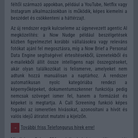
féltől származó appokban, például a
YouTube
,
Netflix
vagy
Instagram
alkalmazásokban is működik, képes kiemelni a
beszédet és csökkenteni a háttérzajt.
Az új rendszer egyik kulcseleme az úgynevezett agentic AI
megközelítés: a Now Nudge például beszélgetések
közben figyelmeztet korábbi vállalásokra vagy releváns
fotókat ajánl fel megosztásra, míg a Now Brief a Personal
Data Engine segítségével értesítésekből, üzenetekből és
e-mailekből állít össze intelligens napi összegzéseket,
akár olyan találkozókat is felismerve, amelyeket nem
adtunk hozzá manuálisan a naptárhoz. A rendszer
automatikusan nyolc kategóriába rendezi a
képernyőképeket, dokumentumszkenner funkciója pedig
nemcsak szöveget ismer fel, hanem a formázást és
képeket is megtartja. A Call Screening funkció képes
fogadni az ismeretlen hívásokat, azonosítani a hívót és
valós idejű átiratot mutatni a kijelzőn.
További friss Telefongurus hírek erre!