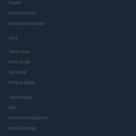
Tesztek
Összehasonlítás
Használati útmutatók
Hirek
Telefon Árak
Yettel akciók
One akciók
Telekom akciók
Tanácsdóguru
Wiki
Internet sebességmérő
Virtuális valóság