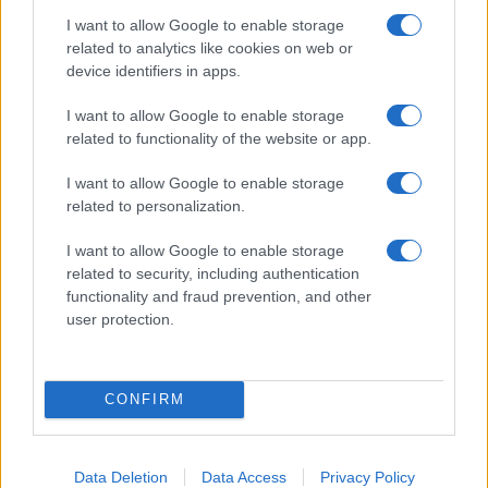
KAPCSOLÓDÓ HÍREK
I want to allow Google to enable storage
related to analytics like cookies on web or
A Samsung teljesen Exynosra vált: a Galaxy S26 sorozatot
device identifiers in apps.
az új Exynos 2600 hajtja majd
I want to allow Google to enable storage
Brutális, mit művelt a Samsung: az új Galaxy S26+ úgy
related to functionality of the website or app.
támad 8K-val és AI-val, hogy közben karcsúbb lett, mint
valaha
I want to allow Google to enable storage
related to personalization.
Már most kiszállították? Egy szerencsés felhasználó idő
előtt kapta meg a Galaxy S26 Ultrát
I want to allow Google to enable storage
Fontos biztonsági javítás érkezik a Galaxy telefonokra: itt a
related to security, including authentication
márciusi One UI frissítés
functionality and fraud prevention, and other
user protection.
Rejtett fejlesztést kaptak a Galaxy S26 telefonok: gyorsabb
lehet a mobilfizetés
Már szivárog a Samsung következő rendszere: felbukkant
CONFIRM
a One UI 9
Jelentős drágulás jöhet a Samsung Galaxy telefonoknál
Data Deletion
Data Access
Privacy Policy