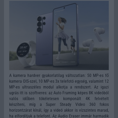
A kamera hardver gyakorlatilag változatlan: 50 MP-es fő
kamera OIS-szel, 10 MP-es 3x telefotó egység, valamint 12
MP-es ultraszéles modul alkotja a rendszert. Az igazi
ugrás itt is szoftveres: az Auto Framing képes 8K videóból
valós időben tökéletesen komponált 4K felvételt
készíteni, míg a Super Steady Video 360 fokos
horizontzárat kínál, így a videó akkor is vízszintes marad,
ha elfordítjuk a telefont. Az Audio Eraser immár harmadik