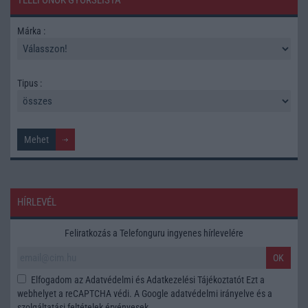
Márka :
Tipus :
HÍRLEVÉL
Feliratkozás a Telefonguru ingyenes hírlevelére
OK
Elfogadom az
Adatvédelmi és Adatkezelési Tájékoztatót
Ezt a
webhelyet a reCAPTCHA védi. A Google
adatvédelmi irányelve
és a
szolgáltatási feltételek
érvényesek.