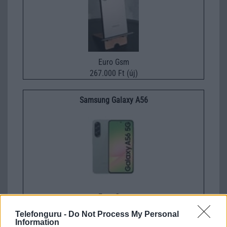
Euro Gsm
267.000 Ft (új)
Samsung Galaxy A56
Euro Gsm
112.000 Ft (új)
Telefonguru -
Do Not Process My Personal
Information