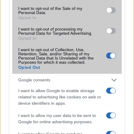
use your data for below specified purposes in below Google
consent section.
I want to opt-out of the Sale of my
Personal Data.
Opted In
I want to opt-out of processing my
Personal Data for Targeted Advertising.
Euro Gsm
Opted In
112.000 Ft (új)
I want to opt-out of Collection, Use,
Retention, Sale, and/or Sharing of my
Personal Data that Is Unrelated with the
Purposes for which it was collected.
Opted Out
Számos népszerű Samsung Galaxy
Google consents
készülék kimarad a One UI 9
frissítésből – itt a lista az érintett
I want to allow Google to enable storage
modellekről
related to advertising like cookies on web or
device identifiers in apps.
2026.06.30
| Phone Arena
A One UI 9 érkezése új mesterséges intelligencia-
I want to allow my user data to be sent to
funkciókat és továbbfejlesztett kezelőfelületet hoz,
Google for online advertising purposes.
azonban több korábbi csúcskategóriás és középkategóriás
Galaxy készülék számára ez lesz az út vége.
I want to allow Google to send me