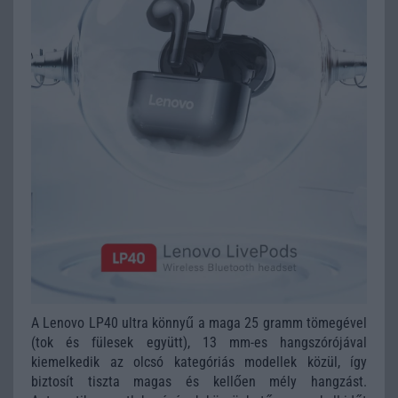
A Lenovo LP40 ultra könnyű a maga 25 gramm tömegével
(tok és fülesek együtt), 13 mm-es hangszórójával
kiemelkedik az olcsó kategóriás modellek közül, így
biztosít tiszta magas és kellően mély hangzást.