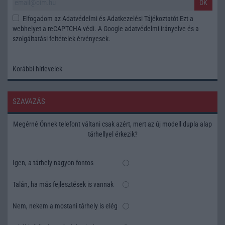
OK
Elfogadom az
Adatvédelmi és Adatkezelési Tájékoztatót
Ezt a
webhelyet a reCAPTCHA védi. A Google
adatvédelmi irányelve
és a
szolgáltatási feltételek
érvényesek.
Korábbi hírlevelek
SZAVAZÁS
Megérné Önnek telefont váltani csak azért, mert az új modell dupla alap
tárhellyel érkezik?
Igen, a tárhely nagyon fontos
Talán, ha más fejlesztések is vannak
Nem, nekem a mostani tárhely is elég