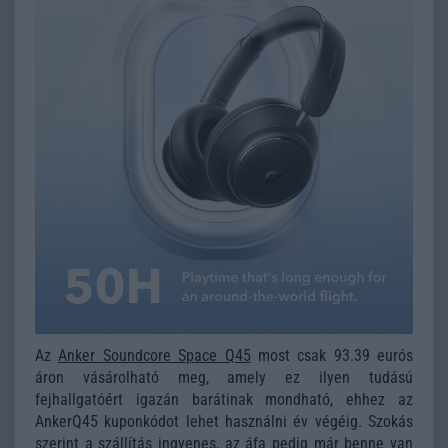
Az
Anker Soundcore Space Q45
most csak 93.39 eurós
áron vásárolható meg, amely ez ilyen tudású
fejhallgatóért igazán barátinak mondható, ehhez az
AnkerQ45 kuponkódot lehet használni év végéig. Szokás
szerint a szállítás ingyenes, az áfa pedig már benne van