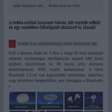
,
Anker Soundcore Q45
Realme Buds Air 3 Neo
A Hekka ezúttal összesen három, két vezeték nélküli
és egy vezetékes fülhallgatót akciózott le, lássuk!
További friss mobiltelefonos hírek! Kattintson ide!
Első a Realme Buds Air 3 Neo a maga 30 órás lejátszási
idejével, mesterséges intelligencián alapuló ENC hívás
közbeni zajszűréssel és 88 ms-os ultra alacsony
késleltetésével, IPX5 vízálló burkolatával. A füles
Bluetooth 5.2-vel tud kapcsolódni telefonhoz, tablethez
vagy bármilyen hangkeltőhöz, ami támogatja a Bluetooth-
t.