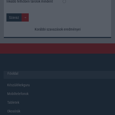
Inkább felhőben tárolok mindent
Korábbi szavazások eredményei
Főoldal
Készülékekguru
Mobiltelefonok
Tabletek
Okosórák