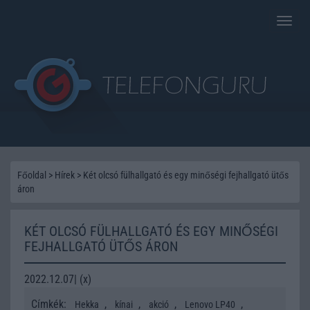
Toggle
naviga
Főoldal
>
Hírek
>
Két olcsó fülhallgató és egy minőségi fejhallgató ütős
áron
KÉT OLCSÓ FÜLHALLGATÓ ÉS EGY MINŐSÉGI
FEJHALLGATÓ ÜTŐS ÁRON
2022.12.07| (x)
Címkék:
,
,
,
,
Hekka
kínai
akció
Lenovo LP40