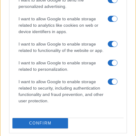
personalized advertising.
iPhone 18 bemutató dátum - ekkor
rántja le a leplet az Apple az új
I want to allow Google to enable storage
csúcsmobilokról
related to analytics like cookies on web or
2026.06.29
| Phone Arena
device identifiers in apps.
A szeptemberi eseményen az iPhone 18 Pro modellek
mellett a régóta pletykált hajlítható iPhone Ultra is
I want to allow Google to enable storage
bemutatkozhat, miközben az áremelésekről szóló
related to functionality of the website or app.
találgatások továbbra is beárnyékolják a rajtot.
I want to allow Google to enable storage
Az Android rejtett automatizmusai: hat
related to personalization.
funkció, amely észrevétlenül könnyíti
meg a mindennapokat
I want to allow Google to enable storage
2026.06.14
| Android Police
related to security, including authentication
Sok felhasználó külön alkalmazásokra esküszik, pedig az
functionality and fraud prevention, and other
Android már évek óta olyan intelligens funkciókat kínál,
user protection.
amelyek maguktól dolgoznak a háttérben.
Ez a rejtett Samsung funkció teljesen
CONFIRM
megváltoztatja a mobilhasználatot –
sokan mégsem tudnak róla