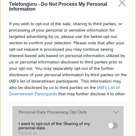
Telefonguru -
Do Not Process My Personal
Information
Euro Gsm
392.000 Ft (új)
If you wish to opt-out of the sale, sharing to third parties, or
processing of your personal or sensitive information for
Samsung Galaxy S26
targeted advertising by us, please use the below opt-out
section to confirm your selection. Please note that after your
opt-out request is processed you may continue seeing
interest-based ads based on personal information utilized by
us or personal information disclosed to third parties prior to
your opt-out. You may separately opt-out of the further
disclosure of your personal information by third parties on the
IAB’s list of downstream participants. This information may
also be disclosed by us to third parties on the
IAB’s List of
Downstream Participants
that may further disclose it to other
Euro Gsm
third parties.
267.000 Ft (új)
Please note that this website/app uses one or more Google
Personal Data Processing Opt Outs
Samsung Galaxy A56
services and may gather and store information including but
not limited to your visit or usage behaviour. You may click to
I want to opt-out of the Sharing of my
personal data.
grant or deny consent to Google and its third-party tags to
Opted In