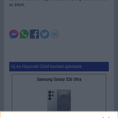
az árban.
Új és Használt GSM kiemelt ajánlatok
Samsung Galaxy S26 Ultra