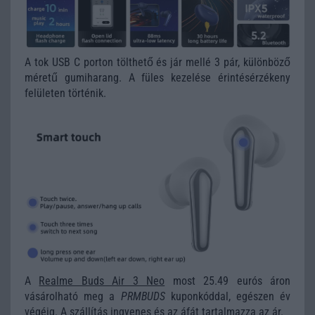
A tok USB C porton tölthető és jár mellé 3 pár, különböző
méretű gumiharang. A füles kezelése érintésérzékeny
felületen történik.
A
Realme Buds Air 3 Neo
most 25.49 eurós áron
vásárolható meg a
PRMBUDS
kuponkóddal, egészen év
végéig. A szállítás ingyenes és az áfát tartalmazza az ár.