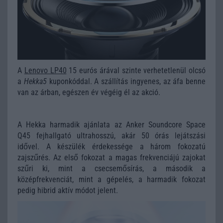
A
Lenovo LP40
15 eurós árával szinte verhetetlenül olcsó
a
Hekka5
kuponkóddal. A szállítás ingyenes, az áfa benne
van az árban, egészen év végéig él az akció.
A Hekka harmadik ajánlata az Anker Soundcore Space
Q45 fejhallgató ultrahosszú, akár 50 órás lejátszási
idővel. A készülék érdekessége a három fokozatú
zajszűrés. Az első fokozat a magas frekvenciájú zajokat
szűri ki, mint a csecsemősírás, a második a
középfrekvenciát, mint a gépelés, a harmadik fokozat
pedig hibrid aktív módot jelent.