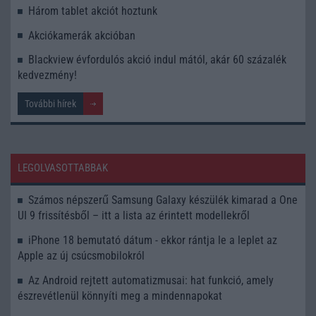
Három tablet akciót hoztunk
Akciókamerák akcióban
Blackview évfordulós akció indul mától, akár 60 százalék
kedvezmény!
További hírek
LEGOLVASOTTABBAK
Számos népszerű Samsung Galaxy készülék kimarad a One
UI 9 frissítésből – itt a lista az érintett modellekről
iPhone 18 bemutató dátum - ekkor rántja le a leplet az
Apple az új csúcsmobilokról
Az Android rejtett automatizmusai: hat funkció, amely
észrevétlenül könnyíti meg a mindennapokat