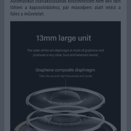
Automatikus csatlakozásának köszönhetően nem kell időt
tölteni a kapcsolódáshoz, pár másodperc alatt intézi a
füles a műveletet.