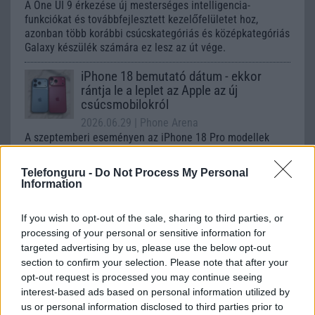
A One UI 9 érkezése új mesterséges intelligencia-
funkciókat és továbbfejlesztett kezelőfelületet hoz,
azonban több korábbi csúcskategóriás és középkategóriás
Galaxy készülék számára ez lesz az út vége.
iPhone 18 bemutató dátum - ekkor
rántja le a leplet az Apple az új
csúcsmobilokról
2026.06.29
| Phone Arena
A szeptemberi eseményen az iPhone 18 Pro modellek
mellett a régóta pletykált hajlítható iPhone Ultra is
bemutatkozhat, miközben az áremelésekről szóló
Telefonguru -
Do Not Process My Personal
találgatások továbbra is beárnyékolják a rajtot.
Information
Az Android rejtett automatizmusai: hat
If you wish to opt-out of the sale, sharing to third parties, or
funkció, amely észrevétlenül könnyíti
processing of your personal or sensitive information for
meg a mindennapokat
targeted advertising by us, please use the below opt-out
2026.06.14
| Android Police
section to confirm your selection. Please note that after your
Sok felhasználó külön alkalmazásokra esküszik, pedig az
opt-out request is processed you may continue seeing
Android már évek óta olyan intelligens funkciókat kínál,
interest-based ads based on personal information utilized by
amelyek maguktól dolgoznak a háttérben.
us or personal information disclosed to third parties prior to