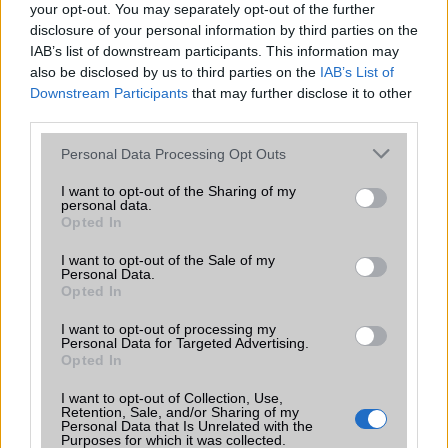
your opt-out. You may separately opt-out of the further
Ez a rejtett Samsung funkció teljesen
disclosure of your personal information by third parties on the
megváltoztatja a mobilhasználatot –
IAB’s list of downstream participants. This information may
sokan mégsem tudnak róla
also be disclosed by us to third parties on the
IAB’s List of
Downstream Participants
that may further disclose it to other
2026.07.12
| Android Central
third parties.
Az Edge Panel az egyik leghasznosabb funkció, amely
jelentősen felgyorsítja a mindennapi használatot,
Please note that this website/app uses one or more Google
Personal Data Processing Opt Outs
miközben a Pixel telefonokból továbbra is hiányzik.
services and may gather and store information including but
not limited to your visit or usage behaviour. You may click to
I want to opt-out of the Sharing of my
personal data.
grant or deny consent to Google and its third-party tags to
Opted In
use your data for below specified purposes in below Google
consent section.
I want to opt-out of the Sale of my
Personal Data.
KAPCSOLÓDÓ HÍREK
Opted In
HTC Wildfire C: olcsó ICS
I want to opt-out of processing my
Personal Data for Targeted Advertising.
Opted In
Folyékony fémből készült HTC jöhet
Bejelentés előtt: HTC Desire 200
I want to opt-out of Collection, Use,
Retention, Sale, and/or Sharing of my
Personal Data that Is Unrelated with the
HTC Butterfly S: drága, de gyönyörű
Purposes for which it was collected.