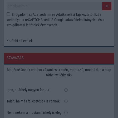
OK
Elfogadom az
Adatvédelmi és Adatkezelési Tájékoztatót
Ezt a
webhelyet a reCAPTCHA védi. A Google
adatvédelmi irányelve
és a
szolgáltatási feltételek
érvényesek.
Korábbi hírlevelek
SZAVAZÁS
Megérné Önnek telefont váltani csak azért, mert az új modell dupla alap
tárhellyel érkezik?
Igen, a tárhely nagyon fontos
Talán, ha más fejlesztések is vannak
Nem, nekem a mostani tárhely is elég