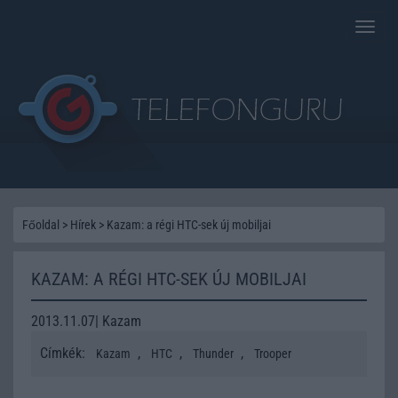
Toggle
naviga
Főoldal
>
Hírek
>
Kazam: a régi HTC-sek új mobiljai
KAZAM: A RÉGI HTC-SEK ÚJ MOBILJAI
2013.11.07| Kazam
Címkék:
,
,
,
Kazam
HTC
Thunder
Trooper