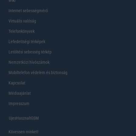
Wiki
Internet sebességmérő
Virtuális valóság
Telefonkönyvek
Lefedettségi térképek
Letöltési sebesség térkép
Nemzetközi hívószámok
Mobiltelefon védelem és biztonság
Kapcsolat
Médiaajánlat
Impresszum
UjesHasznaltGSM
Kövessen minket!