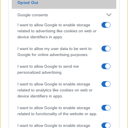
Opted Out
HTC Desire 500: középkategóriás versenyző
Google consents
Jön az új HTC Sense!
I want to allow Google to enable storage
Így néz ki az új HTC Sense 5.5
related to advertising like cookies on web or
A Nokia csúfot űz a HTC-ből
device identifiers in apps.
További hírek
I want to allow my user data to be sent to
Google for online advertising purposes.
I want to allow Google to send me
personalized advertising.
LEGOLVASOTTABBAK
I want to allow Google to enable storage
Számos népszerű Samsung Galaxy készülék kimarad a One
related to analytics like cookies on web or
UI 9 frissítésből – itt a lista az érintett modellekről
device identifiers in apps.
iPhone 18 bemutató dátum - ekkor rántja le a leplet az
I want to allow Google to enable storage
Apple az új csúcsmobilokról
related to functionality of the website or app.
Az Android rejtett automatizmusai: hat funkció, amely
észrevétlenül könnyíti meg a mindennapokat
I want to allow Google to enable storage