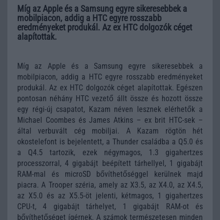
Míg az Apple és a Samsung egyre sikeresebbek a
mobilpiacon, addig a HTC egyre rosszabb
eredményeket produkál. Az ex HTC dolgozók céget
alapítottak.
Míg az Apple és a Samsung egyre sikeresebbek a
mobilpiacon, addig a HTC egyre rosszabb eredményeket
produkál. Az ex HTC dolgozók céget alapítottak. Egészen
pontosan néhány HTC vezető állt össze és hozott össze
egy régi-új csapatot, Kazam néven lesznek elérhetők a
Michael Coombes és James Atkins – ex brit HTC-sek –
által verbuvált cég mobiljai. A Kazam rögtön hét
okostelefont is bejelentett, a Thunder családba a Q5.0 és
a Q4.5 tartozik, ezek négymagos, 1.3 gigahertzes
processzorral, 4 gigabájt beépített tárhellyel, 1 gigabájt
RAM-mal és microSD bővíthetőséggel kerülnek majd
piacra. A Trooper széria, amely az X3.5, az X4.0, az X4.5,
az X5.0 és az X5.5-öt jelenti, kétmagos, 1 gigahertzes
CPU-t, 4 gigabájt tárhelyet, 1 gigabájt RAM-ot és
bővíthetőséget ígérnek. A számok természetesen minden