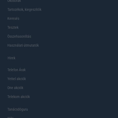
Okosórák
Tartozékok, kiegeszítők
Keresés
Tesztek
Összehasonlítás
Használati útmutatók
Hirek
Telefon Árak
Yettel akciók
One akciók
Telekom akciók
Tanácsdóguru