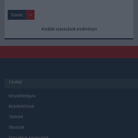
Korábbi szavazások eredményei
Főoldal
Készülékekguru
Mobiltelefonok
Tabletek
Okosórák
Tartozékok, kiegeszítők