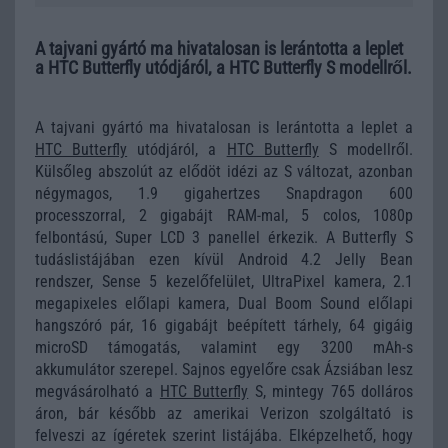
A tajvani gyártó ma hivatalosan is lerántotta a leplet
a HTC Butterfly utódjáról, a HTC Butterfly S modellről.
A tajvani gyártó ma hivatalosan is lerántotta a leplet a
HTC Butterfly
utódjáról, a
HTC Butterfly
S modellről.
Külsőleg abszolút az elődöt idézi az S változat, azonban
négymagos, 1.9 gigahertzes Snapdragon 600
processzorral, 2 gigabájt RAM-mal, 5 colos, 1080p
felbontású, Super LCD 3 panellel érkezik. A Butterfly S
tudáslistájában ezen kívül Android 4.2 Jelly Bean
rendszer, Sense 5 kezelőfelület, UltraPixel kamera, 2.1
megapixeles előlapi kamera, Dual Boom Sound előlapi
hangszóró pár, 16 gigabájt beépített tárhely, 64 gigáig
microSD támogatás, valamint egy 3200 mAh-s
akkumulátor szerepel. Sajnos egyelőre csak Ázsiában lesz
megvásárolható a
HTC Butterfly
S, mintegy 765 dolláros
áron, bár később az amerikai Verizon szolgáltató is
felveszi az ígéretek szerint listájába. Elképzelhető, hogy