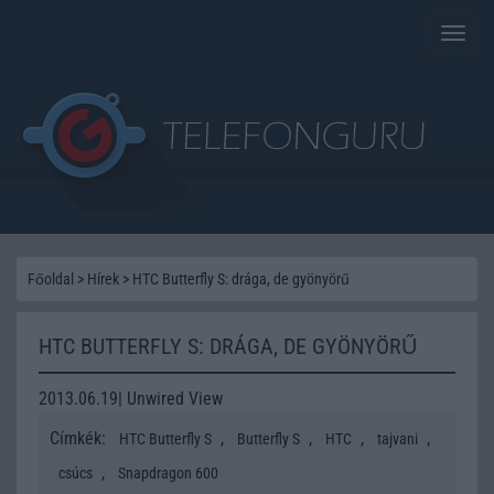
Toggle
naviga
Főoldal
>
Hírek
>
HTC Butterfly S: drága, de gyönyörű
HTC BUTTERFLY S: DRÁGA, DE GYÖNYÖRŰ
2013.06.19| Unwired View
Címkék:
,
,
,
,
HTC Butterfly S
Butterfly S
HTC
tajvani
,
csúcs
Snapdragon 600