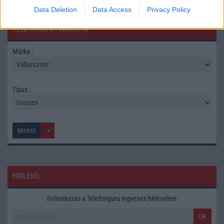
Data Deletion
Data Access
Privacy Policy
TELEFONOK GYORSLISTA
Márka :
Tipus :
HÍRLEVÉL
Feliratkozás a Telefonguru ingyenes hírlevelére
OK