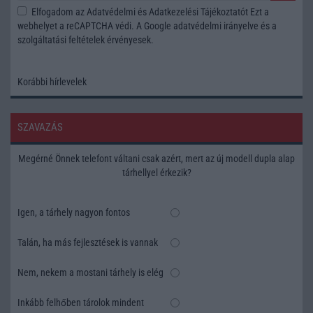
Elfogadom az
Adatvédelmi és Adatkezelési Tájékoztatót
Ezt a
webhelyet a reCAPTCHA védi. A Google
adatvédelmi irányelve
és a
szolgáltatási feltételek
érvényesek.
Korábbi hírlevelek
SZAVAZÁS
Megérné Önnek telefont váltani csak azért, mert az új modell dupla alap
tárhellyel érkezik?
Igen, a tárhely nagyon fontos
Talán, ha más fejlesztések is vannak
Nem, nekem a mostani tárhely is elég
Inkább felhőben tárolok mindent