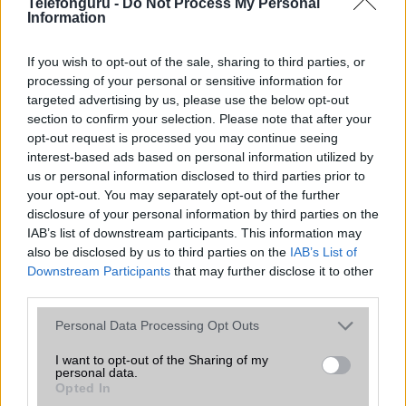
Telefonguru -
Do Not Process My Personal
megváltoztatja a mobilhasználatot –
Information
sokan mégsem tudnak róla
2026.07.12
| Android Central
If you wish to opt-out of the sale, sharing to third parties, or
Az Edge Panel az egyik leghasznosabb funkció, amely
processing of your personal or sensitive information for
jelentősen felgyorsítja a mindennapi használatot,
targeted advertising by us, please use the below opt-out
miközben a Pixel telefonokból továbbra is hiányzik.
section to confirm your selection. Please note that after your
opt-out request is processed you may continue seeing
interest-based ads based on personal information utilized by
us or personal information disclosed to third parties prior to
your opt-out. You may separately opt-out of the further
disclosure of your personal information by third parties on the
KAPCSOLÓDÓ HÍREK
IAB’s list of downstream participants. This information may
also be disclosed by us to third parties on the
IAB’s List of
HTC Wildfire C: olcsó ICS
Downstream Participants
that may further disclose it to other
third parties.
HTC M7: közel kétszázezer forint
Please note that this website/app uses one or more Google
Personal Data Processing Opt Outs
Nyolc maggal és 3 giga memóriával frissülhet a HTC One
services and may gather and store information including but
Így néz ki az új HTC Sense 5.5
not limited to your visit or usage behaviour. You may click to
I want to opt-out of the Sharing of my
personal data.
grant or deny consent to Google and its third-party tags to
Opted In
Kazam: a régi HTC-sek új mobiljai
use your data for below specified purposes in below Google