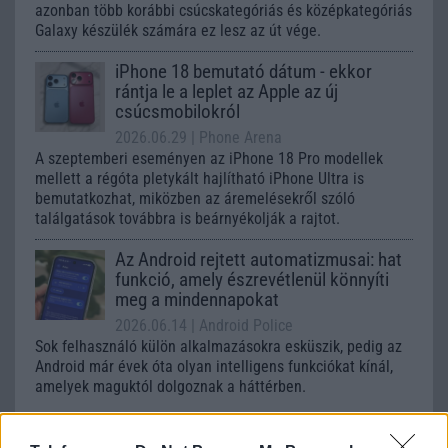
azonban több korábbi csúcskategóriás és középkategóriás
Galaxy készülék számára ez lesz az út vége.
iPhone 18 bemutató dátum - ekkor
rántja le a leplet az Apple az új
csúcsmobilokról
2026.06.29
| Phone Arena
A szeptemberi eseményen az iPhone 18 Pro modellek
mellett a régóta pletykált hajlítható iPhone Ultra is
bemutatkozhat, miközben az áremelésekről szóló
találgatások továbbra is beárnyékolják a rajtot.
Az Android rejtett automatizmusai: hat
funkció, amely észrevétlenül könnyíti
meg a mindennapokat
2026.06.14
| Android Police
Sok felhasználó külön alkalmazásokra esküszik, pedig az
Android már évek óta olyan intelligens funkciókat kínál,
amelyek maguktól dolgoznak a háttérben.
Ez a rejtett Samsung funkció teljesen