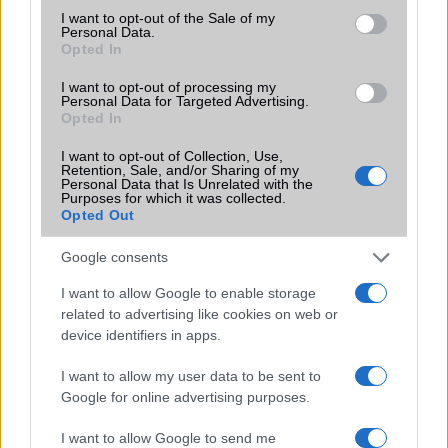
consent section.
Érthetetlen: nem fogy elég jól az LG G2
I want to opt-out of the Sale of my
Personal Data.
Opted In
Hárommillió LG G2 fogyott világszerte
A Nokia csúfot űz a HTC-ből
I want to opt-out of processing my
Personal Data for Targeted Advertising.
Opted In
További hírek
I want to opt-out of Collection, Use,
Retention, Sale, and/or Sharing of my
Personal Data that Is Unrelated with the
Purposes for which it was collected.
Opted Out
LEGOLVASOTTABBAK
Google consents
Számos népszerű Samsung Galaxy készülék kimarad a One
UI 9 frissítésből – itt a lista az érintett modellekről
I want to allow Google to enable storage
related to advertising like cookies on web or
iPhone 18 bemutató dátum - ekkor rántja le a leplet az
device identifiers in apps.
Apple az új csúcsmobilokról
I want to allow my user data to be sent to
Az Android rejtett automatizmusai: hat funkció, amely
Google for online advertising purposes.
észrevétlenül könnyíti meg a mindennapokat
Ez a rejtett Samsung funkció teljesen megváltoztatja a
I want to allow Google to send me