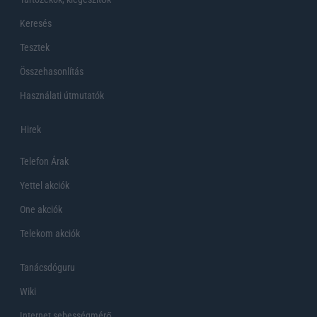
Keresés
Tesztek
Összehasonlítás
Használati útmutatók
Hirek
Telefon Árak
Yettel akciók
One akciók
Telekom akciók
Tanácsdóguru
Wiki
Internet sebességmérő