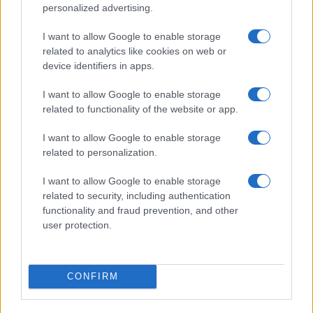
mobilhasználatot – sokan mégsem tudnak róla
personalized advertising.
Nem biztos, hogy érdemes kivárni az iPhone 18 Prot
I want to allow Google to enable storage
related to analytics like cookies on web or
A Galaxy S25 is megkaphatja a Galaxy S26 egyik legjobb
device identifiers in apps.
kamerás funkcióját
Élőképeken a Dark Cherry színű iPhone 18 Pro Max!
I want to allow Google to enable storage
related to functionality of the website or app.
Itt a vég a Galaxy S23 széria számára: a One UI 9 lehet az
utolsó nagy frissítés
I want to allow Google to enable storage
related to personalization.
További hírek
I want to allow Google to enable storage
related to security, including authentication
functionality and fraud prevention, and other
Mennyibe kerül
user protection.
Keressen a telefonboltok ajánlatai között!
CONFIRM