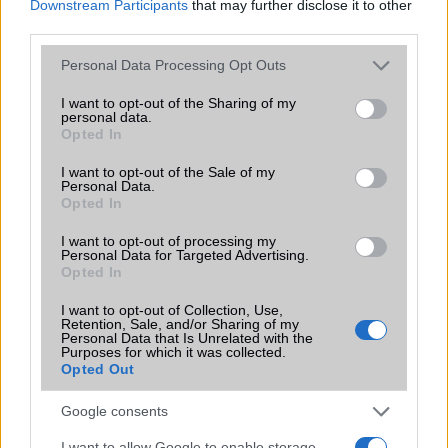
Downstream Participants
that may further disclose it to other
mellett a régóta pletykált hajlítható iPhone Ultra is
third parties.
bemutatkozhat, miközben az áremelésekről szóló
találgatások továbbra is beárnyékolják a rajtot.
Please note that this website/app uses one or more Google
Personal Data Processing Opt Outs
services and may gather and store information including but
Az Android rejtett automatizmusai: hat
not limited to your visit or usage behaviour. You may click to
I want to opt-out of the Sharing of my
funkció, amely észrevétlenül könnyíti
personal data.
grant or deny consent to Google and its third-party tags to
Opted In
meg a mindennapokat
use your data for below specified purposes in below Google
2026.06.14
| Android Police
consent section.
I want to opt-out of the Sale of my
Sok felhasználó külön alkalmazásokra esküszik, pedig az
Personal Data.
Opted In
Android már évek óta olyan intelligens funkciókat kínál,
amelyek maguktól dolgoznak a háttérben.
I want to opt-out of processing my
Personal Data for Targeted Advertising.
Opted In
Ez a rejtett Samsung funkció teljesen
megváltoztatja a mobilhasználatot –
I want to opt-out of Collection, Use,
sokan mégsem tudnak róla
Retention, Sale, and/or Sharing of my
Personal Data that Is Unrelated with the
2026.07.12
| Android Central
Purposes for which it was collected.
Az Edge Panel az egyik leghasznosabb funkció, amely
Opted Out
jelentősen felgyorsítja a mindennapi használatot,
miközben a Pixel telefonokból továbbra is hiányzik.
Google consents
I want to allow Google to enable storage