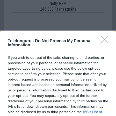
Nelly GSM
245.000 Ft (használt)
Számos népszerű Samsung Galaxy
Telefonguru -
Do Not Process My Personal
készülék kimarad a One UI 9
Information
frissítésből – itt a lista az érintett
modellekről
If you wish to opt-out of the sale, sharing to third parties, or
2026.06.30
| Phone Arena
processing of your personal or sensitive information for
A One UI 9 érkezése új mesterséges intelligencia-
targeted advertising by us, please use the below opt-out
funkciókat és továbbfejlesztett kezelőfelületet hoz,
section to confirm your selection. Please note that after your
azonban több korábbi csúcskategóriás és középkategóriás
opt-out request is processed you may continue seeing
Galaxy készülék számára ez lesz az út vége.
interest-based ads based on personal information utilized by
us or personal information disclosed to third parties prior to
iPhone 18 bemutató dátum - ekkor
your opt-out. You may separately opt-out of the further
rántja le a leplet az Apple az új
disclosure of your personal information by third parties on the
csúcsmobilokról
IAB’s list of downstream participants. This information may
2026.06.29
| Phone Arena
also be disclosed by us to third parties on the
IAB’s List of
A szeptemberi eseményen az iPhone 18 Pro modellek