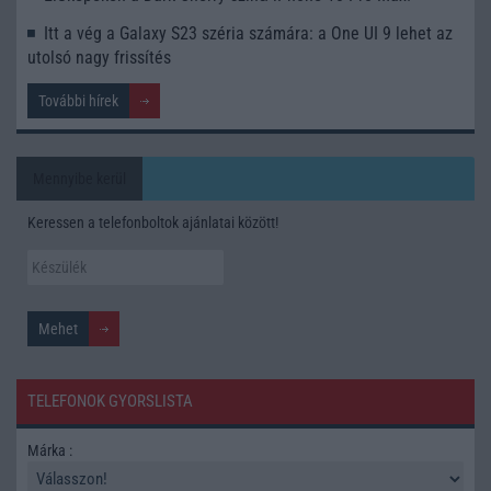
Itt a vég a Galaxy S23 széria számára: a One UI 9 lehet az
utolsó nagy frissítés
További hírek
Mennyibe kerül
Keressen a telefonboltok ajánlatai között!
TELEFONOK GYORSLISTA
Márka :