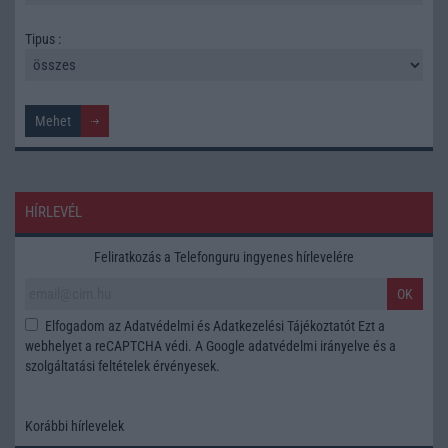
Tipus :
HÍRLEVÉL
Feliratkozás a Telefonguru ingyenes hírlevelére
OK
Elfogadom az
Adatvédelmi és Adatkezelési Tájékoztatót
Ezt a
webhelyet a reCAPTCHA védi. A Google
adatvédelmi irányelve
és a
szolgáltatási feltételek
érvényesek.
Korábbi hírlevelek