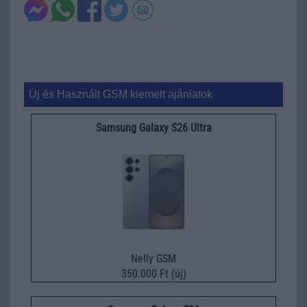
Új és Használt GSM kiemelt ajánlatok
Samsung Galaxy S26 Ultra
Nelly GSM
350.000 Ft (új)