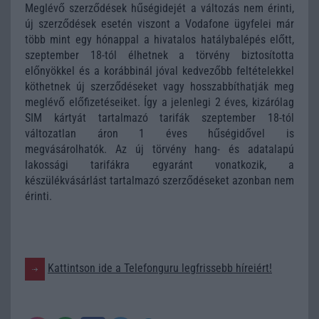
Meglévő szerződések hűségidejét a változás nem érinti,
új szerződések esetén viszont a Vodafone ügyfelei már
több mint egy hónappal a hivatalos hatálybalépés előtt,
szeptember 18-tól élhetnek a törvény biztosította
előnyökkel és a korábbinál jóval kedvezőbb feltételekkel
köthetnek új szerződéseket vagy hosszabbíthatják meg
meglévő előfizetéseiket. Így a jelenlegi 2 éves, kizárólag
SIM kártyát tartalmazó tarifák szeptember 18-tól
változatlan áron 1 éves hűségidővel is
megvásárolhatók. Az új törvény hang- és adatalapú
lakossági tarifákra egyaránt vonatkozik, a
készülékvásárlást tartalmazó szerződéseket azonban nem
érinti.
Kattintson ide a Telefonguru legfrissebb híreiért!