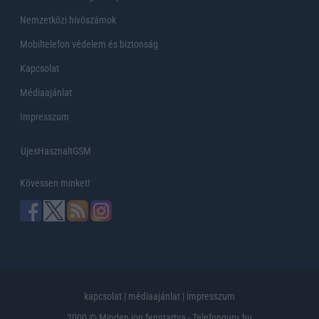
Nemzetközi hívószámok
Mobiltelefon védelem és biztonság
Kapcsolat
Médiaajánlat
Impresszum
UjesHasznaltGSM
Kövessen minket!
kapcsolat
|
médiaajánlat
|
impresszum
2000 © Minden jog fenntartva - Telefonguru.hu