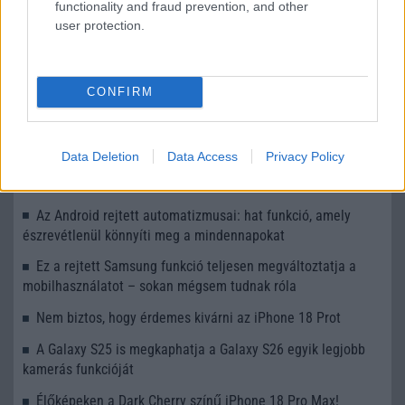
functionality and fraud prevention, and other
user protection.
LEGOLVASOTTABBAK
CONFIRM
Számos népszerű Samsung Galaxy készülék kimarad a One
UI 9 frissítésből – itt a lista az érintett modellekről
Data Deletion
Data Access
Privacy Policy
iPhone 18 bemutató dátum - ekkor rántja le a leplet az
Apple az új csúcsmobilokról
Az Android rejtett automatizmusai: hat funkció, amely
észrevétlenül könnyíti meg a mindennapokat
Ez a rejtett Samsung funkció teljesen megváltoztatja a
mobilhasználatot – sokan mégsem tudnak róla
Nem biztos, hogy érdemes kivárni az iPhone 18 Prot
A Galaxy S25 is megkaphatja a Galaxy S26 egyik legjobb
kamerás funkcióját
Élőképeken a Dark Cherry színű iPhone 18 Pro Max!