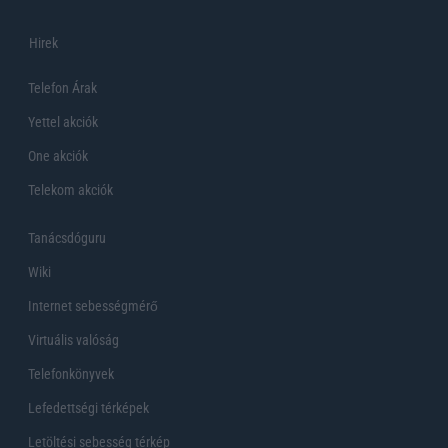
Hirek
Telefon Árak
Yettel akciók
One akciók
Telekom akciók
Tanácsdóguru
Wiki
Internet sebességmérő
Virtuális valóság
Telefonkönyvek
Lefedettségi térképek
Letöltési sebesség térkép