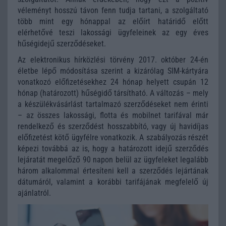
véleményt hosszú távon fenn tudja tartani, a szolgáltató
több mint egy hónappal az előírt határidő előtt
elérhetővé teszi lakossági ügyfeleinek az egy éves
hűségidejű szerződéseket.
Az elektronikus hírközlési törvény 2017. október 24-én
életbe lépő módosítása szerint a kizárólag SIM-kártyára
vonatkozó előfizetésekhez 24 hónap helyett csupán 12
hónap (határozott) hűségidő társítható. A változás – mely
a készülékvásárlást tartalmazó szerződéseket nem érinti
– az összes lakossági, flotta és mobilnet tarifával már
rendelkező és szerződést hosszabbító, vagy új havidíjas
előfizetést kötő ügyfélre vonatkozik. A szabályozás részét
képezi továbbá az is, hogy a határozott idejű szerződés
lejáratát megelőző 90 napon belül az ügyfeleket legalább
három alkalommal értesíteni kell a szerződés lejártának
dátumáról, valamint a korábbi tarifájának megfelelő új
ajánlatról.