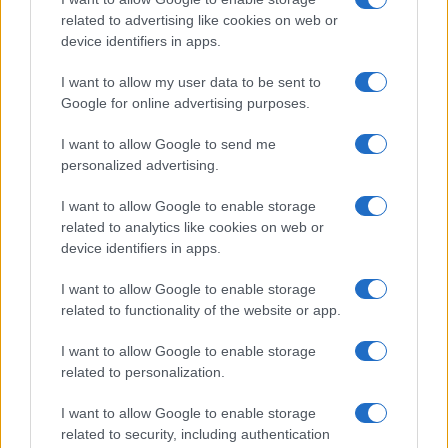
related to advertising like cookies on web or
device identifiers in apps.
I want to allow my user data to be sent to
KAPCSOLÓDÓ HÍREK
Google for online advertising purposes.
A Vodafone segíti a hurrikán áldozatait
I want to allow Google to send me
Minden tarifa elérhető hűség nélkül
personalized advertising.
A Telekom a legjobb Európában
I want to allow Google to enable storage
related to analytics like cookies on web or
Megjelent a YouTube Music
device identifiers in apps.
Egy soha nem volt korszak véget ér: megszűnik az MMS a
I want to allow Google to enable storage
Vodafone-nál
related to functionality of the website or app.
A Vodafone-hoz kerül a Digi
I want to allow Google to enable storage
Kettéválik a Vodafone, a ONE nevet kell megszoknunk
related to personalization.
Nevet vált a Vodafone 2025. január 1-jétől
I want to allow Google to enable storage
related to security, including authentication
További hírek