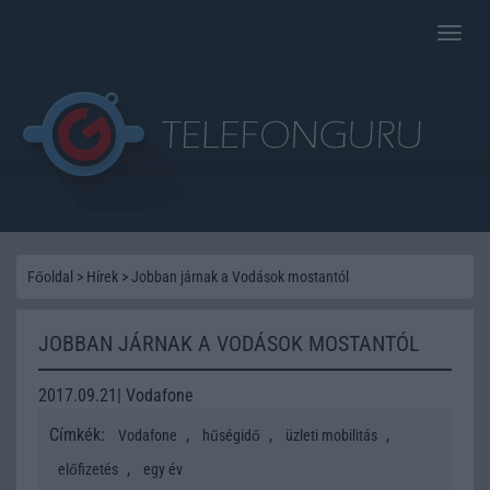
Toggle
naviga
Főoldal
>
Hírek
>
Jobban járnak a Vodások mostantól
JOBBAN JÁRNAK A VODÁSOK MOSTANTÓL
2017.09.21| Vodafone
Címkék:
,
,
,
Vodafone
hűségidő
üzleti mobilitás
,
előfizetés
egy év