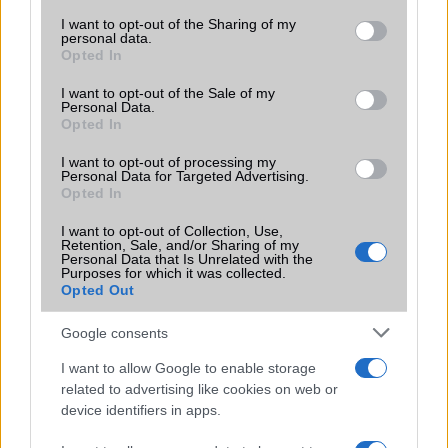
meg a mindennapokat
services and may gather and store information including but
not limited to your visit or usage behaviour. You may click to
I want to opt-out of the Sharing of my
2026.06.14
| Android Police
personal data.
grant or deny consent to Google and its third-party tags to
Sok felhasználó külön alkalmazásokra esküszik, pedig az
Opted In
use your data for below specified purposes in below Google
Android már évek óta olyan intelligens funkciókat kínál,
consent section.
amelyek maguktól dolgoznak a háttérben.
I want to opt-out of the Sale of my
Personal Data.
Opted In
Ez a rejtett Samsung funkció teljesen
megváltoztatja a mobilhasználatot –
I want to opt-out of processing my
Personal Data for Targeted Advertising.
sokan mégsem tudnak róla
Opted In
2026.07.12
| Android Central
Az Edge Panel az egyik leghasznosabb funkció, amely
I want to opt-out of Collection, Use,
Retention, Sale, and/or Sharing of my
jelentősen felgyorsítja a mindennapi használatot,
Personal Data that Is Unrelated with the
miközben a Pixel telefonokból továbbra is hiányzik.
Purposes for which it was collected.
Opted Out
Google consents
I want to allow Google to enable storage
related to advertising like cookies on web or
KAPCSOLÓDÓ HÍREK
device identifiers in apps.
Frissült a Facebook Messenger