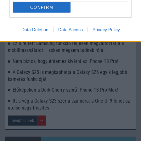
iPhone 18 bemutató dátum - ekkor rántja le a leplet az
CONFIRM
Apple az új csúcsmobilokról
Az Android rejtett automatizmusai: hat funkció, amely
Data Deletion
Data Access
Privacy Policy
észrevétlenül könnyíti meg a mindennapokat
Ez a rejtett Samsung funkció teljesen megváltoztatja a
mobilhasználatot – sokan mégsem tudnak róla
Nem biztos, hogy érdemes kivárni az iPhone 18 Prot
A Galaxy S25 is megkaphatja a Galaxy S26 egyik legjobb
kamerás funkcióját
Élőképeken a Dark Cherry színű iPhone 18 Pro Max!
Itt a vég a Galaxy S23 széria számára: a One UI 9 lehet az
utolsó nagy frissítés
További hírek