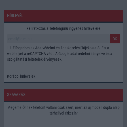
HÍRLEVÉL
Feliratkozás a Telefonguru ingyenes hírlevelére
OK
Elfogadom az
Adatvédelmi és Adatkezelési Tájékoztatót
Ezt a
webhelyet a reCAPTCHA védi. A Google
adatvédelmi irányelve
és a
szolgáltatási feltételek
érvényesek.
Korábbi hírlevelek
SZAVAZÁS
Megérné Önnek telefont váltani csak azért, mert az új modell dupla alap
tárhellyel érkezik?