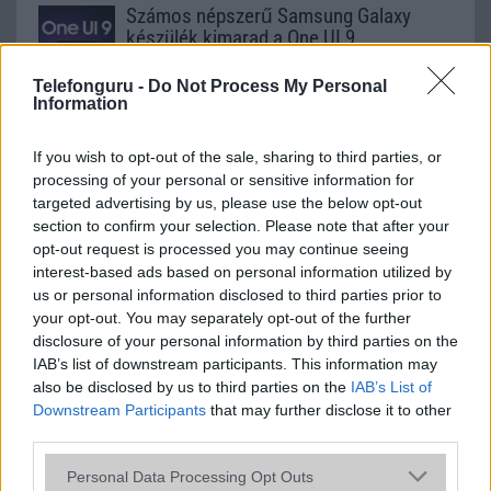
Számos népszerű Samsung Galaxy
készülék kimarad a One UI 9
frissítésből – itt a lista az érintett
modellekről
Telefonguru -
Do Not Process My Personal
Information
2026.06.30
| Phone Arena
A One UI 9 érkezése új mesterséges intelligencia-
funkciókat és továbbfejlesztett kezelőfelületet hoz,
If you wish to opt-out of the sale, sharing to third parties, or
azonban több korábbi csúcskategóriás és középkategóriás
processing of your personal or sensitive information for
Galaxy készülék számára ez lesz az út vége.
targeted advertising by us, please use the below opt-out
section to confirm your selection. Please note that after your
iPhone 18 bemutató dátum - ekkor
opt-out request is processed you may continue seeing
rántja le a leplet az Apple az új
interest-based ads based on personal information utilized by
csúcsmobilokról
us or personal information disclosed to third parties prior to
2026.06.29
| Phone Arena
your opt-out. You may separately opt-out of the further
A szeptemberi eseményen az iPhone 18 Pro modellek
disclosure of your personal information by third parties on the
mellett a régóta pletykált hajlítható iPhone Ultra is
IAB’s list of downstream participants. This information may
bemutatkozhat, miközben az áremelésekről szóló
also be disclosed by us to third parties on the
IAB’s List of
találgatások továbbra is beárnyékolják a rajtot.
Downstream Participants
that may further disclose it to other
third parties.
Az Android rejtett automatizmusai: hat
funkció, amely észrevétlenül könnyíti
Please note that this website/app uses one or more Google
Personal Data Processing Opt Outs