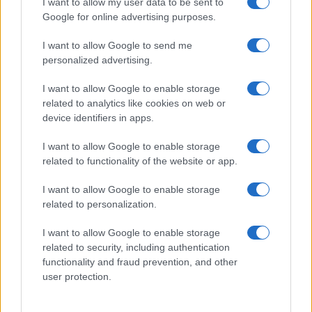
I want to allow my user data to be sent to
Google for online advertising purposes.
Facebook Messenger a BlackBerry App World-ben
iPhone: ingyen hívás Facebookon
I want to allow Google to send me
personalized advertising.
Újdonságokkal jön a Facebook
I want to allow Google to enable storage
Ezek az idei év legnépszerűbb appjai
related to analytics like cookies on web or
Apple Music zeneküldés Messengeren
device identifiers in apps.
Totálisan átalakul a Messenger
I want to allow Google to enable storage
related to functionality of the website or app.
Újra népszerű a Facebook a fiatalok körében...
I want to allow Google to enable storage
További hírek
related to personalization.
I want to allow Google to enable storage
related to security, including authentication
LEGOLVASOTTABBAK
functionality and fraud prevention, and other
user protection.
Számos népszerű Samsung Galaxy készülék kimarad a One
UI 9 frissítésből – itt a lista az érintett modellekről