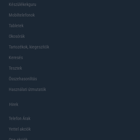
Készülékekguru
Mobiltelefonok
Tabletek
Okosórák
Tartozékok, kiegeszítők
Keresés
Tesztek
Összehasonlítás
Használati útmutatók
Hirek
Telefon Árak
Yettel akciók
One akciók