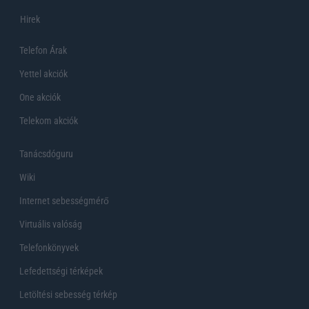
Hirek
Telefon Árak
Yettel akciók
One akciók
Telekom akciók
Tanácsdóguru
Wiki
Internet sebességmérő
Virtuális valóság
Telefonkönyvek
Lefedettségi térképek
Letöltési sebesség térkép