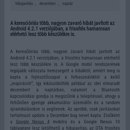
,
,
hibajavítás
december
naptár
A keresőóriás több, nagyon zavaró hibát javított az
Android 4.2.1 verziójában, a frissítés hamarosan
elérhető lesz több készülékre is.
A keresőóriás több, nagyon zavaró hibát javított az
Android 4.2.1 verziójában, a frissítés hamarosan elérhető
lesz több készülékre is. A Google mobil rendszerének
legújabb változata hemzsegett a hibáktól, amiért meg is
kapta a fejlesztőcsapat a felhasználóktól a kellő
„inspirációt”, így kiküszöbölték például az idei elmaradt
decembert a naptárban, valamint a Bluetooth
kapcsolódási gondja is megszűnik a telepítéssel, ahogy a
feltűnően gyenge akkumulátor üzemidőn és a random
újraindulásokon is segítenek. Az apróbb, csak javításokat
tartalmazó update a December bug nevet kapta. Elsőként
a
Google Nexus 4
mobilra és a Google Nexus 10
táblagépre lesz letölthető a hibajavítás, az OTA frissítés