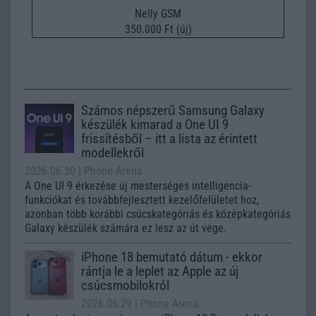
Nelly GSM
350.000 Ft (új)
Számos népszerű Samsung Galaxy
készülék kimarad a One UI 9
frissítésből – itt a lista az érintett
modellekről
2026.06.30
| Phone Arena
A One UI 9 érkezése új mesterséges intelligencia-
funkciókat és továbbfejlesztett kezelőfelületet hoz,
azonban több korábbi csúcskategóriás és középkategóriás
Galaxy készülék számára ez lesz az út vége.
iPhone 18 bemutató dátum - ekkor
rántja le a leplet az Apple az új
csúcsmobilokról
2026.06.29
| Phone Arena