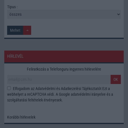
Tipus :
HÍRLEVÉL
Feliratkozás a Telefonguru ingyenes hírlevelére
OK
Elfogadom az
Adatvédelmi és Adatkezelési Tájékoztatót
Ezt a
webhelyet a reCAPTCHA védi. A Google
adatvédelmi irányelve
és a
szolgáltatási feltételek
érvényesek.
Korábbi hírlevelek