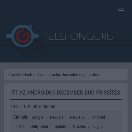
Toggle
naviga
Főoldal
>
Hírek
>
Itt az androidos December bug frissítés
ITT AZ ANDROIDOS DECEMBER BUG FRISSÍTÉS
2012.11.28| Into Mobile
Címkék:
,
,
,
,
Google
Nexus 4
Nexus 10
Android
,
,
,
,
,
4.2.1
Jelly Bean
update
frissítés
bug