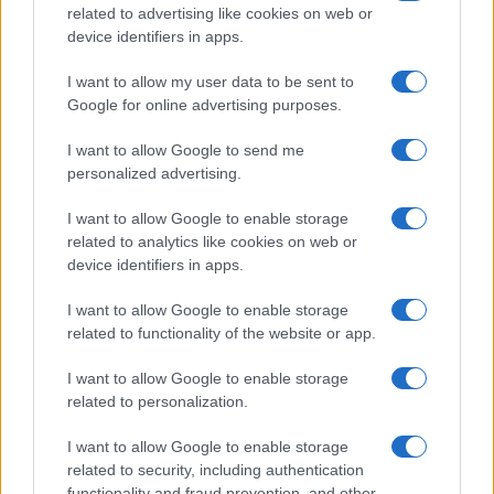
related to advertising like cookies on web or
device identifiers in apps.
LEGOLVASOTTABBAK
I want to allow my user data to be sent to
Google for online advertising purposes.
Számos népszerű Samsung Galaxy készülék kimarad a One
UI 9 frissítésből – itt a lista az érintett modellekről
I want to allow Google to send me
personalized advertising.
iPhone 18 bemutató dátum - ekkor rántja le a leplet az
Apple az új csúcsmobilokról
I want to allow Google to enable storage
related to analytics like cookies on web or
Az Android rejtett automatizmusai: hat funkció, amely
device identifiers in apps.
észrevétlenül könnyíti meg a mindennapokat
Ez a rejtett Samsung funkció teljesen megváltoztatja a
I want to allow Google to enable storage
mobilhasználatot – sokan mégsem tudnak róla
related to functionality of the website or app.
Nem biztos, hogy érdemes kivárni az iPhone 18 Prot
I want to allow Google to enable storage
related to personalization.
A Galaxy S25 is megkaphatja a Galaxy S26 egyik legjobb
kamerás funkcióját
I want to allow Google to enable storage
related to security, including authentication
Élőképeken a Dark Cherry színű iPhone 18 Pro Max!
functionality and fraud prevention, and other