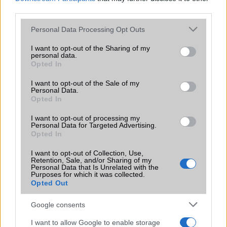
third parties.
Please note that this website/app uses one or more Google
Personal Data Processing Opt Outs
services and may gather and store information including but
KAPCSOLÓDÓ HÍREK
not limited to your visit or usage behaviour. You may click to
I want to opt-out of the Sharing of my
personal data.
grant or deny consent to Google and its third-party tags to
Opted In
Hibásan érkezik a Google Nexus 4
use your data for below specified purposes in below Google
consent section.
I want to opt-out of the Sale of my
HTC: 512MB RAM alatt nincs frissítés
Personal Data.
Opted In
2012 december: érdeklődés hiányában elmarad
I want to opt-out of processing my
Galaxy S II Jelly Bean update: februárban
Personal Data for Targeted Advertising.
Opted In
Android 4.2.2: az új funkciók
I want to opt-out of Collection, Use,
Átalakul a Google Play: éljen a Holo!
Retention, Sale, and/or Sharing of my
Personal Data that Is Unrelated with the
Még mindig komoly bajok vannak az iOS-szel
Purposes for which it was collected.
Opted Out
Elindult a Gmail frissítés, innen is letölthető
Google consents
További hírek
I want to allow Google to enable storage