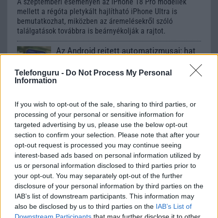
A szeptemberi eseményen az iPhone 18 Pro modellek
mellett a régóta pletykált hajlítható iPhone Ultra is
bemutatkozhat, miközben az áremelésekről szóló
találgatások továbbra is beárnyékolják a rajtot.
Az Android rejtett automatizmusai: hat
funkció, amely észrevétlenül könnyíti
meg a mindennapokat
Telefonguru -
Do Not Process My Personal
Information
2026.06.14
| Android Police
Sok felhasználó külön alkalmazásokra esküszik, pedig az
Android már évek óta olyan intelligens funkciókat kínál,
If you wish to opt-out of the sale, sharing to third parties, or
amelyek maguktól dolgoznak a háttérben.
processing of your personal or sensitive information for
targeted advertising by us, please use the below opt-out
section to confirm your selection. Please note that after your
Ez a rejtett Samsung funkció teljesen
opt-out request is processed you may continue seeing
megváltoztatja a mobilhasználatot –
interest-based ads based on personal information utilized by
sokan mégsem tudnak róla
us or personal information disclosed to third parties prior to
2026.07.12
| Android Central
your opt-out. You may separately opt-out of the further
Az Edge Panel az egyik leghasznosabb funkció, amely
disclosure of your personal information by third parties on the
jelentősen felgyorsítja a mindennapi használatot,
IAB’s list of downstream participants. This information may
miközben a Pixel telefonokból továbbra is hiányzik.
also be disclosed by us to third parties on the
IAB’s List of
Downstream Participants
that may further disclose it to other