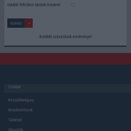
Inkább felhőben tárolok mindent
Korábbi szavazások eredményei
Főoldal
Készülékekguru
Mobiltelefonok
Tabletek
Okosórák