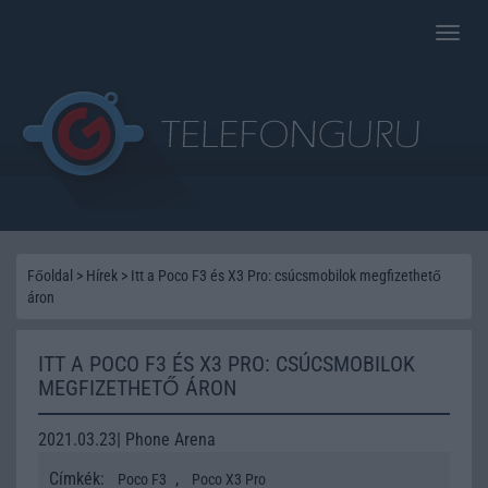
Toggle
naviga
Főoldal
>
Hírek
>
Itt a Poco F3 és X3 Pro: csúcsmobilok megfizethető
áron
ITT A POCO F3 ÉS X3 PRO: CSÚCSMOBILOK
MEGFIZETHETŐ ÁRON
2021.03.23| Phone Arena
Címkék:
,
Poco F3
Poco X3 Pro