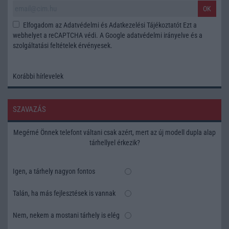
OK
Elfogadom az
Adatvédelmi és Adatkezelési Tájékoztatót
Ezt a
webhelyet a reCAPTCHA védi. A Google
adatvédelmi irányelve
és a
szolgáltatási feltételek
érvényesek.
Korábbi hírlevelek
SZAVAZÁS
Megérné Önnek telefont váltani csak azért, mert az új modell dupla alap
tárhellyel érkezik?
Igen, a tárhely nagyon fontos
Talán, ha más fejlesztések is vannak
Nem, nekem a mostani tárhely is elég