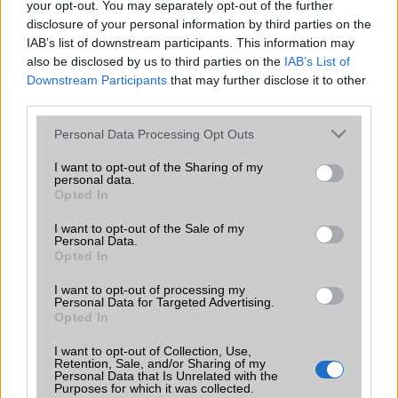
your opt-out. You may separately opt-out of the further
Euro Gsm
disclosure of your personal information by third parties on the
232.000 Ft (új)
IAB’s list of downstream participants. This information may
also be disclosed by us to third parties on the
IAB’s List of
Apple iPhone 15 Pro
Downstream Participants
that may further disclose it to other
third parties.
Please note that this website/app uses one or more Google
Personal Data Processing Opt Outs
services and may gather and store information including but
not limited to your visit or usage behaviour. You may click to
I want to opt-out of the Sharing of my
personal data.
grant or deny consent to Google and its third-party tags to
Opted In
use your data for below specified purposes in below Google
consent section.
I want to opt-out of the Sale of my
Personal Data.
Nyugati GSM
Opted In
280.000 Ft (új)
I want to opt-out of processing my
Personal Data for Targeted Advertising.
Opted In
I want to opt-out of Collection, Use,
Tesztelik a Messenger éjszakai módját
Retention, Sale, and/or Sharing of my
Personal Data that Is Unrelated with the
2019.01.02
| Android Police
Purposes for which it was collected.