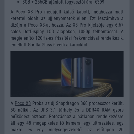
8GB + 256GB ajánlott fogyasztói ára: €399
A
Poco X3
Pro megújult külső kapott, méghozzá matt
kerettel oldalt az ujjlenyomatok ellen. Ezt leszámítva a
dizájn a
Poco X3
-at hozza. Az X3 Pro kijelzője egy 6.67
colos DotDisplay LCD alapokon, 1080p felbontással. A
megjelenítő 120Hz-es frissítési frekvenciával rendelkezik,
emellett Gorilla Glass 6 védi a karcoktól.
A
Poco X3
Proba az új Snapdragon 860 processzor került,
5G nélkül. Az UFS 3.1 tárhely és a DDR4X RAM gyors
működést biztosít. Fotózáshoz a hátlapon rendelkezésre
áll egy 48 megapixeles fő kamera, egy ultraszéles, egy
makro és egy mélységérzékelő, az előlapon 20