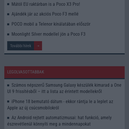
Mától EU raktárban is a Poco X3 Pro!
Ajándék jár az akciós Poco F3 mellé
POCO mobil a Telenor kínálatában először
Moonlight Silver modellel jön a Poco F3
További hírek
LEGOLVASOTTABBAK
Számos népszerű Samsung Galaxy készülék kimarad a One
UI 9 frissítésből – itt a lista az érintett modellekről
iPhone 18 bemutató dátum - ekkor rántja le a leplet az
Apple az új csúcsmobilokról
Az Android rejtett automatizmusai: hat funkció, amely
észrevétlenül könnyíti meg a mindennapokat