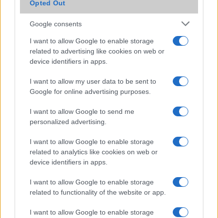
Opted Out
Egyelőre csak pár országban érhető el a Messenger sötét
Google consents
módja a tesztelők számára.
I want to allow Google to enable storage
related to advertising like cookies on web or
device identifiers in apps.
Pár ezer forintért aktivitásmérő
I want to allow my user data to be sent to
2019.06.04
| (x)
Google for online advertising purposes.
Tud mindent mint a drágább társai, mégis tizedannyiba
I want to allow Google to send me
kerül.
personalized advertising.
I want to allow Google to enable storage
related to analytics like cookies on web or
Fotókon a Xiaomi Mi 10 Pro
device identifiers in apps.
2020.01.20
| GSM Arena
I want to allow Google to enable storage
related to functionality of the website or app.
A Xiaomi 2020-as csúcskategóriás mobilja több képen is
felbukkant.
I want to allow Google to enable storage