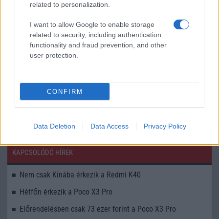
related to personalization.
I want to allow Google to enable storage
Szörnyeteg: 6.4 colos lehet az új Xiaomi
related to security, including authentication
Max
functionality and fraud prevention, and other
2016.04.18
| GSM Arena
user protection.
A feltörekvõ kínai gyártó legújabb készüléke 6.4 colos
megjelenítõt és a Max nevet kaphatja.
CONFIRM
Data Deletion
Data Access
Privacy Policy
KAPCSOLÓDÓ HÍREK
Nem csak Kínába érkezik a Redmi K40
Hétfőn érkezik a Poco X3 Pro
Előrendelésben csak 73 ezer forint a Poco X3 Pro