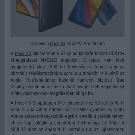
A képen a
Poco F3
és az X3 Pro látható
A
Poco F3
okostelefon 6.67 colos kijelzőt hozott HDR10+
támogatással AMOLED alapokon. A lapos, nem ívelt
megjelenítő akár 1300 nit fényerőre is képes, ami az
abszolút felsőkategóriába sorolja a modellt. A kijelző az
Apple TrueTone-jához hasonló funkciót biztosít True
Display technológia címszó alatt, avagy a fehéregyensúlyt
a fényviszonyoknak megfelelően állítja be.
A
Poco F3
Snapdragon 870 chipsetet hoz 5G-vel és Wi-Fi
6-tal. A Qualcomm Adreno 650 grafikus gyorsító és Dolby
Atmos sztereó hangszórók együtt emelik a játékélményt,
ehhez kapcsolódik a LiquidCool Technology 1.0 Plus. A
MIUI 12 alatt az Android 11 verziója fut, az ujjlenyomat-