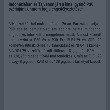
Indonéziában és Tajvanon járt a kínai gyártó P30
szériájának három tagja engedélyeztetésen.
A Huawei két hét múlva, március 26-án, Párizsban tartja a
P30 család bemutatóját, ám addigra szinte mindenhol
engedélyeztetni kell a megjelenés miatt. A most kikerült
lista szerint a P30 és a P30 Pro ELE-L29 és VOG-L29
kódnéven futnak, teljes 4G támogatást és NFC-t is kapnak.
A VOG-L29 vezeték nélküli töltéssel 8 gigabájt RAM-mal
és 128/256 gigabájt RAM-mal rendelkezik, míg az ELE-L29
6 vagy 8 gigabájt RAM-ot és 128 gigabájt tárhelyet kapott.