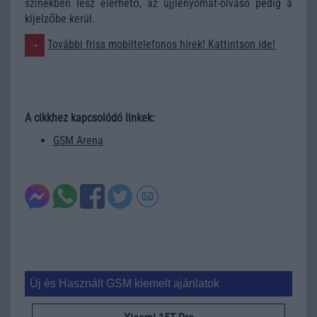
színekben lesz elérhető, az ujjlenyomat-olvasó pedig a
kijelzőbe kerül.
További friss mobiltelefonos hírek! Kattintson ide!
A cikkhez kapcsolódó linkek:
GSM Arena
Új és Használt GSM kiemelt ajánlatok