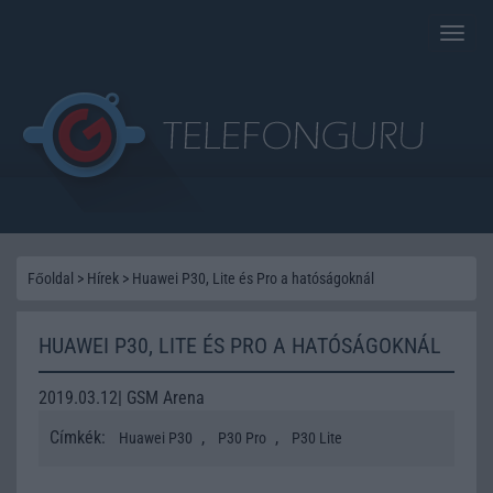
Toggle
naviga
Főoldal
>
Hírek
>
Huawei P30, Lite és Pro a hatóságoknál
HUAWEI P30, LITE ÉS PRO A HATÓSÁGOKNÁL
2019.03.12| GSM Arena
Címkék:
,
,
Huawei P30
P30 Pro
P30 Lite