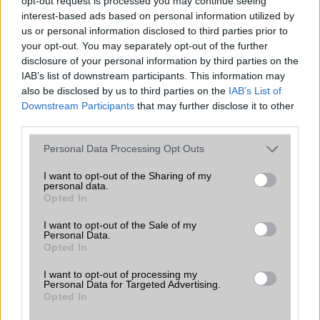
Sok felhasználó külön alkalmazásokra esküszik, pedig az
opt-out request is processed you may continue seeing
Android már évek óta olyan intelligens funkciókat kínál,
interest-based ads based on personal information utilized by
amelyek maguktól dolgoznak a háttérben.
us or personal information disclosed to third parties prior to
your opt-out. You may separately opt-out of the further
disclosure of your personal information by third parties on the
Ez a rejtett Samsung funkció teljesen
IAB’s list of downstream participants. This information may
megváltoztatja a mobilhasználatot –
also be disclosed by us to third parties on the
IAB’s List of
sokan mégsem tudnak róla
Downstream Participants
that may further disclose it to other
2026.07.12
| Android Central
third parties.
Az Edge Panel az egyik leghasznosabb funkció, amely
jelentősen felgyorsítja a mindennapi használatot,
Please note that this website/app uses one or more Google
Personal Data Processing Opt Outs
miközben a Pixel telefonokból továbbra is hiányzik.
services and may gather and store information including but
not limited to your visit or usage behaviour. You may click to
I want to opt-out of the Sharing of my
personal data.
grant or deny consent to Google and its third-party tags to
Opted In
use your data for below specified purposes in below Google
consent section.
I want to opt-out of the Sale of my
Personal Data.
Opted In
KAPCSOLÓDÓ HÍREK
I want to opt-out of processing my
Huawei P30, Pro és Lite árak
Personal Data for Targeted Advertising.
Opted In
Vegyél Huawei csúcsmobilt!