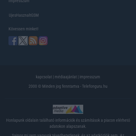
Impresszum
UjesHasznaltGSM
Kövessen minket!
kapcsolat
|
médiaajánlat
|
impresszum
2000 © Minden jog fenntartva - Telefonguru.hu
Honlapunk oldalain található információk és számítások a piacon elérhető
adatokon alapszanak.
Sajnos mi sem vagyunk tévedhetetlenek, és az adatközlők sem. Az