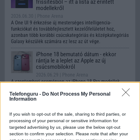
frissítésből – itt a lista az érintett
modellekről
2026.06.30
| Phone Arena
A One UI 9 érkezése új mesterséges intelligencia-
funkciókat és továbbfejlesztett kezelőfelületet hoz,
azonban több korábbi csúcskategóriás és középkategóriás
Galaxy készülék számára ez lesz az út vége.
iPhone 18 bemutató dátum - ekkor
rántja le a leplet az Apple az új
csúcsmobilokról
2026.06.29
| Phone Arena
A szeptemberi eseményen az iPhone 18 Pro modellek
mellett a régóta pletykált hajlítható iPhone Ultra is
bemutatkozhat, miközben az áremelésekről szóló
Telefonguru -
Do Not Process My Personal
Information
találgatások továbbra is beárnyékolják a rajtot.
Az Android rejtett automatizmusai: hat
If you wish to opt-out of the sale, sharing to third parties, or
funkció, amely észrevétlenül könnyíti
processing of your personal or sensitive information for
meg a mindennapokat
targeted advertising by us, please use the below opt-out
2026.06.14
| Android Police
section to confirm your selection. Please note that after your