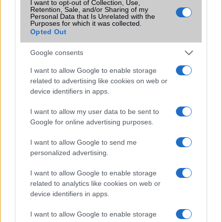
I want to opt-out of Collection, Use,
Pár nap és itt a Huawei P30 Lite (2020)
Retention, Sale, and/or Sharing of my
Personal Data that Is Unrelated with the
Purposes for which it was collected.
P30 Pro: HarmonyOS-re frissül az Android
Opted Out
EMUI 11-re frissül a Huawei P30 és a Mate 20 család
Google consents
A Huawei javítja a P30 sorozat homályos fotóit okozó
hibát!
I want to allow Google to enable storage
related to advertising like cookies on web or
A Huawei P30 sorozat nem kap HarmonyOS 4-et
device identifiers in apps.
A Huawei P30 és a Mate 20 sorozat frissül, ám sajnos csak
I want to allow my user data to be sent to
Kínában
Google for online advertising purposes.
További hírek
I want to allow Google to send me
personalized advertising.
I want to allow Google to enable storage
LEGOLVASOTTABBAK
related to analytics like cookies on web or
device identifiers in apps.
Számos népszerű Samsung Galaxy készülék kimarad a One
UI 9 frissítésből – itt a lista az érintett modellekről
I want to allow Google to enable storage