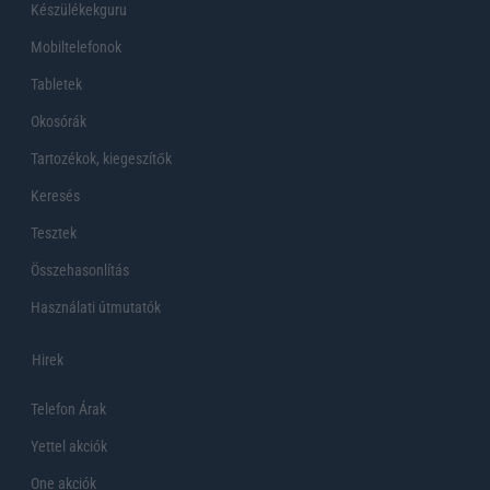
Készülékekguru
Mobiltelefonok
Tabletek
Okosórák
Tartozékok, kiegeszítők
Keresés
Tesztek
Összehasonlítás
Használati útmutatók
Hirek
Telefon Árak
Yettel akciók
One akciók