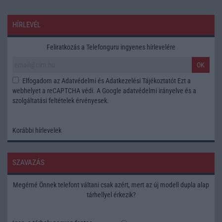
HÍRLEVÉL
Feliratkozás a Telefonguru ingyenes hírlevelére
OK
Elfogadom az
Adatvédelmi és Adatkezelési Tájékoztatót
Ezt a
webhelyet a reCAPTCHA védi. A Google
adatvédelmi irányelve
és a
szolgáltatási feltételek
érvényesek.
Korábbi hírlevelek
SZAVAZÁS
Megérné Önnek telefont váltani csak azért, mert az új modell dupla alap
tárhellyel érkezik?