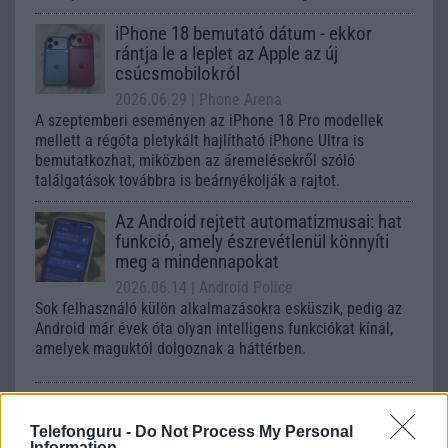
iPhone 18 bemutató dátum - ekkor
rántja le a leplet az Apple az új
csúcsmobilokról
2026.06.29
| Phone Arena
A szeptemberi eseményen az iPhone 18 Pro modellek
mellett a régóta pletykált hajlítható iPhone Ultra is
bemutatkozhat, miközben az áremelésekről szóló
találgatások továbbra is beárnyékolják a rajtot.
Az Android rejtett automatizmusai: hat
funkció, amely észrevétlenül könnyíti
meg a mindennapokat
2026.06.14
| Android Police
Sok felhasználó külön alkalmazásokra esküszik, pedig az
Android már évek óta olyan intelligens funkciókat kínál,
amelyek maguktól dolgoznak a háttérben.
Ez a rejtett Samsung funkció teljesen
megváltoztatja a mobilhasználatot –
Telefonguru -
Do Not Process My Personal
sokan mégsem tudnak róla
Information