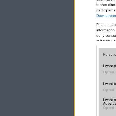
further disc
A Xiaomi még nem 
participants
Downstream 
pletykált Redmi K5
főkamerával és 6
Please note
okostelefon a ple
information 
töltéstámogatással.
deny consent
in below Go
A Mix Fold 2 és a R
TWS fülhallgatót és
Persona
Kattintson ide 
I want t
A cikkhez kapcsolód
Opted 
GsmArena
I want t
Opted 
I want 
Advertis
Opted 