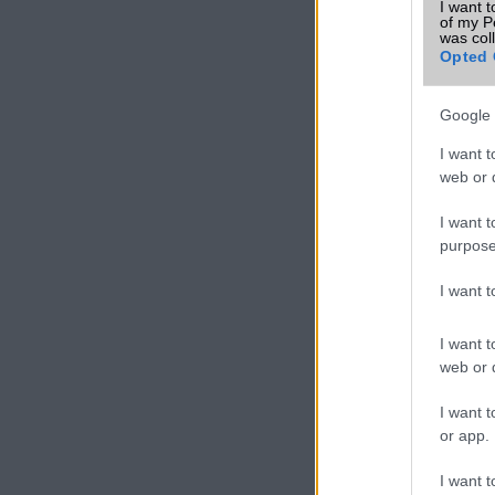
I want t
of my P
was col
Új és Használt G
Opted 
Samsung Gala
Google 
I want t
web or d
I want t
purpose
I want 
Nelly G
245.000 Ft 
I want t
web or d
I want t
or app.
Ha 5G 
I want t
ezen a