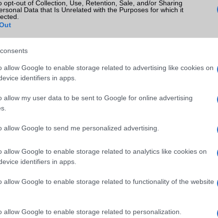
o opt-out of Collection, Use, Retention, Sale, and/or Sharing
ersonal Data that Is Unrelated with the Purposes for which it
lected.
SM kiemelt ajánlatok
Out
xy S26
Samsung Galaxy S26
Samsung Galaxy S26 Ultr
consents
o allow Google to enable storage related to advertising like cookies on
evice identifiers in apps.
o allow my user data to be sent to Google for online advertising
s.
to allow Google to send me personalized advertising.
SM
Euro Gsm
Euro Gsm
(új)
267.000 Ft (új)
392.000 Ft (új)
o allow Google to enable storage related to analytics like cookies on
evice identifiers in apps.
o allow Google to enable storage related to functionality of the website
telefonja szerepel
Holnap bemutatják a R
o allow Google to enable storage related to personalization.
 listán, akkor mielőbb
K50 Extreme Editiont