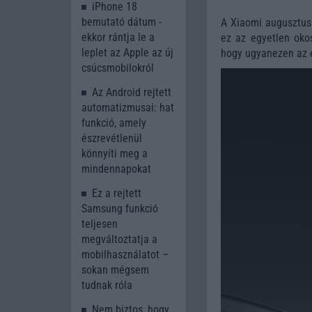
iPhone 18
bemutató dátum -
A Xiaomi augusztus 
ekkor rántja le a
ez az egyetlen okos
leplet az Apple az új
hogy ugyanezen az
csúcsmobilokról
Az Android rejtett
automatizmusai: hat
funkció, amely
észrevétlenül
könnyíti meg a
mindennapokat
Ez a rejtett
Samsung funkció
teljesen
megváltoztatja a
mobilhasználatot –
sokan mégsem
tudnak róla
Nem biztos, hogy