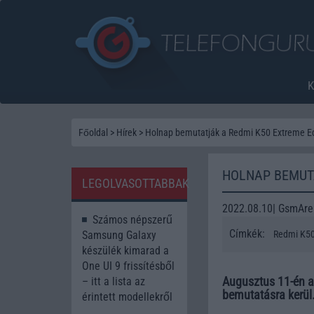
Főoldal
>
Hírek
>
Holnap bemutatják a Redmi K50 Extreme Ed
HOLNAP BEMUTA
LEGOLVASOTTABBAK
2022.08.10| GsmAr
Számos népszerű
Címkék:
Samsung Galaxy
Redmi K50
készülék kimarad a
One UI 9 frissítésből
Augusztus 11-én a
– itt a lista az
bemutatásra kerül
érintett modellekről