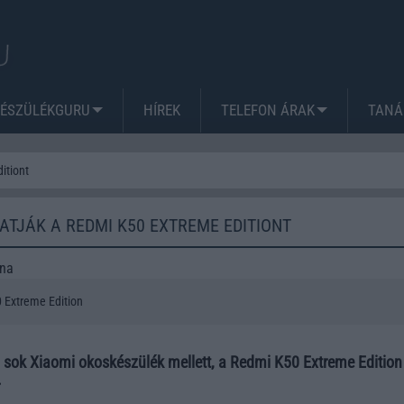
KÉSZÜLÉKGURU
HÍREK
TELEFON ÁRAK
TANÁ
itiont
TJÁK A REDMI K50 EXTREME EDITIONT
ena
 Extreme Edition
 sok Xiaomi okoskészülék mellett, a Redmi K50 Extreme Edition 
.