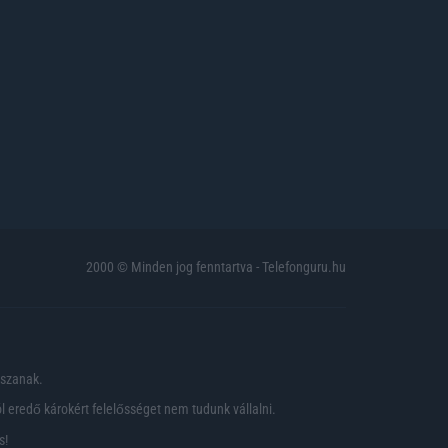
2000 © Minden jog fenntartva - Telefonguru.hu
pszanak.
 eredő károkért felelősséget nem tudunk vállalni.
s!