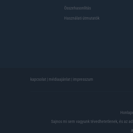
Összehasonlítás
Használati útmutatók
kapcsolat
|
médiaajánlat
|
impresszum
Honlapu
Sajnos mi sem vagyunk tévedhetetlenek, és az ada
A