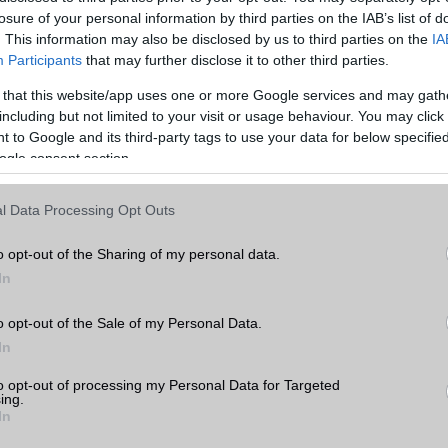
losure of your personal information by third parties on the IAB’s list of
részletezte a
Redmi
K50 Extreme Edition specifikációit, de lehet, 
. This information may also be disclosed by us to third parties on the
IA
Participants
that may further disclose it to other third parties.
0S Pro lesz az, amely állítólag Snapdragon 8+ Gen 1 SoC-vel, 200 
,67 hüvelykes 120 Hz-es AMOLED képernyővel fog rendelkezn
 that this website/app uses one or more Google services and may gath
tykák szerint egy 5000 mAh-s akkumulátort is tartalmaz 120
including but not limited to your visit or usage behaviour. You may click 
 to Google and its third-party tags to use your data for below specifi
ogle consent section.
edmi K50 Extreme Edition mellett a Xiaomi a Pad 5 Pro 12,4", a Buds
 a Watch S1 Pro-t is bemutatja a holnapi eseményen.
l Data Processing Opt Outs
a Telefonguru legfrissebb híreiért!
o opt-out of the Sharing of my personal data.
ó linkek:
In
o opt-out of the Sale of my Personal Data.
In
to opt-out of processing my Personal Data for Targeted
ing.
In