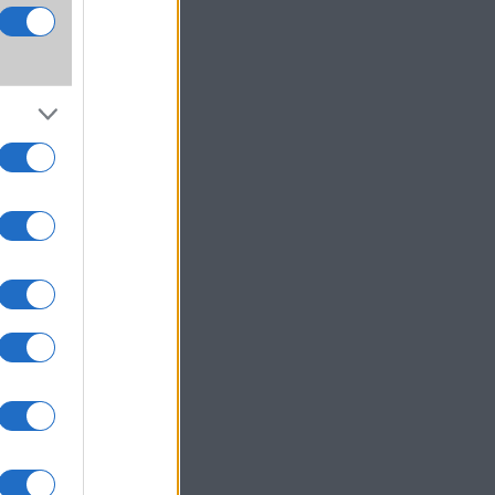
a
edmi