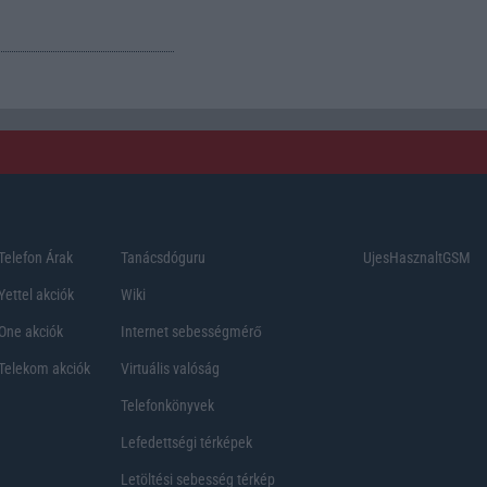
Telefon Árak
Tanácsdóguru
UjesHasznaltGSM
Yettel akciók
Wiki
One akciók
Internet sebességmérő
Telekom akciók
Virtuális valóság
Telefonkönyvek
Lefedettségi térképek
Letöltési sebesség térkép