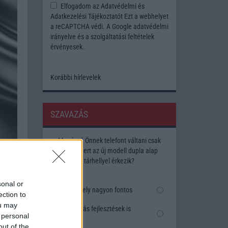
Elfogadom az
Adatvédelmi és
Adatkezelési Tájékoztatót
Ezt a webhelyet
a reCAPTCHA védi. A Google
adatvédelmi
irányelve
és a
szolgáltatási feltételek
érvényesek.
Korábbi hírlevelek
SZAVAZÁS
Megérné Önnek telefont váltani csak
azért, mert az új modell dupla alap
tárhellyel érkezik?
sonal or
Igen, a tárhely nagyon fontos
ection to
ou may
Talán, ha más fejlesztések is
 personal
vannak
out of the