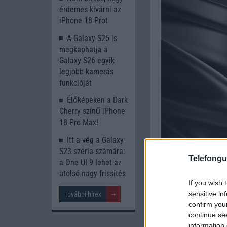
érdemes kivárni az
iPhone 18 Prot
A Galaxy S25 is
megkaphatja a
Galaxy S26 egyik
legjobb kamerás
funkcióját
Élőképeken a Dark
Cherry színű iPhone
18 Pro Max!
Itt a vég a Galaxy
S23 széria számára:
Telefongu
a One UI 9 lehet az
utolsó nagy frissítés
If you wish 
sensitive in
További hírek
confirm you
continue se
information 