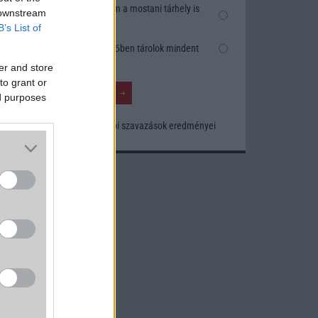
Nem, nekem a mostani tárhely is
 downstream
elég
hogy a
B’s List of
MP-es
Inkább felhőben tárolok mindent
i. Az
er and store
 W-os
to grant or
ed purposes
 4 Pro
Korábbi szavazások eredményei