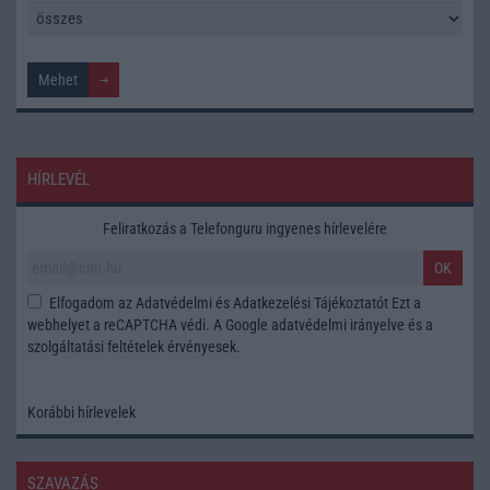
HÍRLEVÉL
Feliratkozás a Telefonguru ingyenes hírlevelére
OK
Elfogadom az
Adatvédelmi és Adatkezelési Tájékoztatót
Ezt a
webhelyet a reCAPTCHA védi. A Google
adatvédelmi irányelve
és a
szolgáltatási feltételek
érvényesek.
Korábbi hírlevelek
SZAVAZÁS