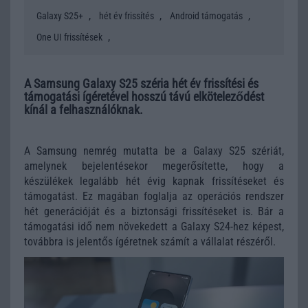
,
,
,
Galaxy S25+
hét év frissítés
Android támogatás
,
One UI frissítések
A Samsung Galaxy S25 széria hét év frissítési és
támogatási ígéretével hosszú távú elköteleződést
kínál a felhasználóknak.
A Samsung nemrég mutatta be a Galaxy S25 szériát,
amelynek bejelentésekor megerősítette, hogy a
készülékek legalább hét évig kapnak frissítéseket és
támogatást. Ez magában foglalja az operációs rendszer
hét generációját és a biztonsági frissítéseket is. Bár a
támogatási idő nem növekedett a Galaxy S24-hez képest,
továbbra is jelentős ígéretnek számít a vállalat részéről.