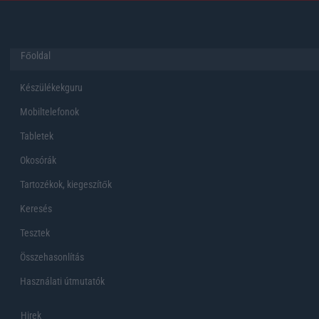
Főoldal
Készülékekguru
Mobiltelefonok
Tabletek
Okosórák
Tartozékok, kiegeszítők
Keresés
Tesztek
Összehasonlítás
Használati útmutatók
Hirek