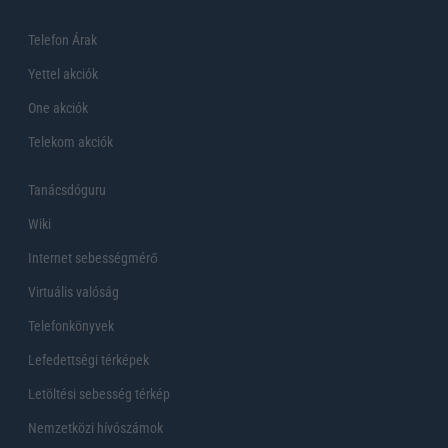
Telefon Árak
Yettel akciók
One akciók
Telekom akciók
Tanácsdóguru
Wiki
Internet sebességmérő
Virtuális valóság
Telefonkönyvek
Lefedettségi térképek
Letöltési sebesség térkép
Nemzetközi hívószámok