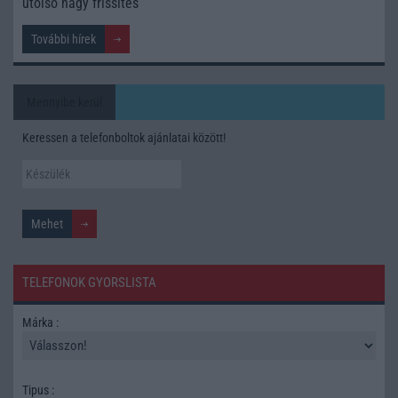
utolsó nagy frissítés
További hírek
Mennyibe kerül
Keressen a telefonboltok ajánlatai között!
TELEFONOK GYORSLISTA
Márka :
Tipus :