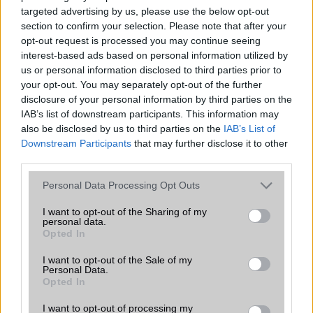
2025.04.10
| GSM Arena
targeted advertising by us, please use the below opt-out
A kezdőképernyők ikonos és widgetes rácselrendezése
section to confirm your selection. Please note that after your
már régóta szabvány – még az okostelefonok korszaka
opt-out request is processed you may continue seeing
előtt is létezett. Ez azonban merev, kissé unalmas, és
interest-based ads based on personal information utilized by
eléggé korlátozza a felhasználó mozgásterét a
us or personal information disclosed to third parties prior to
testreszabásban.
your opt-out. You may separately opt-out of the further
Samsung Galaxy márciusi frissítés:
disclosure of your personal information by third parties on the
ezek a készülékek kapják meg
IAB’s list of downstream participants. This information may
also be disclosed by us to third parties on the
IAB’s List of
2025.03.25
| 9to5Google
Downstream Participants
that may further disclose it to other
Samsung, Galaxy, One UI 7, Android, biztonsági frissítés,
third parties.
Galaxy S25, Galaxy Z Fold, Galaxy A széria
Please note that this website/app uses one or more Google
Personal Data Processing Opt Outs
services and may gather and store information including but
not limited to your visit or usage behaviour. You may click to
I want to opt-out of the Sharing of my
personal data.
grant or deny consent to Google and its third-party tags to
Opted In
use your data for below specified purposes in below Google
consent section.
I want to opt-out of the Sale of my
Personal Data.
KAPCSOLÓDÓ HÍREK
Opted In
Középkategóriában 144 Hz-es kijelző: megjelent a
I want to opt-out of processing my