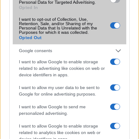
Personal Data for Targeted Advertising.
Motorola Edge (2022)
Opted In
Akciós az Ortur Laser Master 3 lézergravírozó
I want to opt-out of Collection, Use,
Retention, Sale, and/or Sharing of my
A Samsung bemutatta a Galaxy S25 sorozatot: Az új
Personal Data that Is Unrelated with the
Purposes for which it was collected.
csúcstelefonok minden eddiginél nagyobb teljesítménnyel
Opted Out
Veri az iPhone-okat a Samsung új videós funkciója?!
Google consents
Maradj névtelen, maradj biztonságban: Miért az e-pénz a
legjobb megoldás a privát fizetésre?
I want to allow Google to enable storage
related to advertising like cookies on web or
Segíthetnek a prepaid kártyák kontrollálni a játékra szánt
device identifiers in apps.
keretedet?
I want to allow my user data to be sent to
A Yettel teljesen újragondolta a feltöltőkártyás mobilozást
Google for online advertising purposes.
Magyarországon
I want to allow Google to send me
Telefonok a táskában – Középkategóriás vagy prémium?
personalized advertising.
További hírek
I want to allow Google to enable storage
related to analytics like cookies on web or
device identifiers in apps.