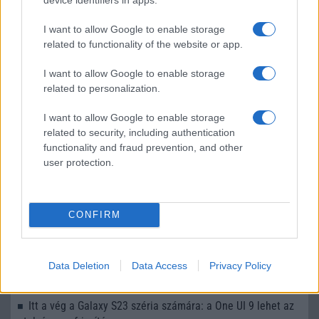
LEGOLVASOTTABBAK
I want to allow Google to enable storage
related to functionality of the website or app.
Számos népszerű Samsung Galaxy készülék kimarad a One
UI 9 frissítésből – itt a lista az érintett modellekről
I want to allow Google to enable storage
related to personalization.
iPhone 18 bemutató dátum - ekkor rántja le a leplet az
Apple az új csúcsmobilokról
I want to allow Google to enable storage
related to security, including authentication
Az Android rejtett automatizmusai: hat funkció, amely
functionality and fraud prevention, and other
észrevétlenül könnyíti meg a mindennapokat
user protection.
Ez a rejtett Samsung funkció teljesen megváltoztatja a
mobilhasználatot – sokan mégsem tudnak róla
Nem biztos, hogy érdemes kivárni az iPhone 18 Prot
CONFIRM
A Galaxy S25 is megkaphatja a Galaxy S26 egyik legjobb
kamerás funkcióját
Data Deletion
Data Access
Privacy Policy
Élőképeken a Dark Cherry színű iPhone 18 Pro Max!
Itt a vég a Galaxy S23 széria számára: a One UI 9 lehet az