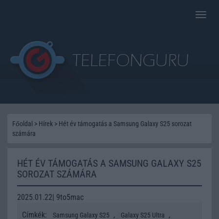
Toggle
naviga
Főoldal
>
Hírek
>
Hét év támogatás a Samsung Galaxy S25 sorozat
számára
HÉT ÉV TÁMOGATÁS A SAMSUNG GALAXY S25
SOROZAT SZÁMÁRA
2025.01.22| 9to5mac
Címkék:
,
,
Samsung Galaxy S25
Galaxy S25 Ultra