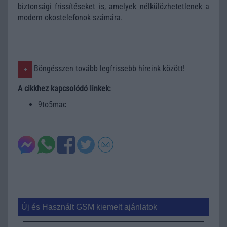
biztonsági frissítéseket is, amelyek nélkülözhetetlenek a
modern okostelefonok számára.
Böngésszen tovább legfrissebb híreink között!
A cikkhez kapcsolódó linkek:
9to5mac
Új és Használt GSM kiemelt ajánlatok