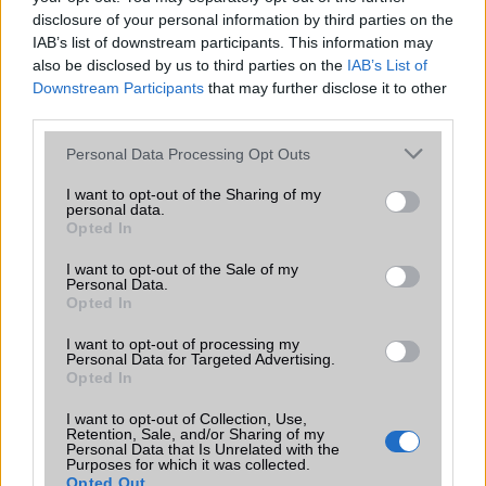
disclosure of your personal information by third parties on the
A tíz legjobb okostelefon 5 col alatt
IAB’s list of downstream participants. This information may
2015.02.10
| Phone Arena
also be disclosed by us to third parties on the
IAB’s List of
Downstream Participants
that may further disclose it to other
third parties.
Sokan nem rajonganak az évek óta egyre inkább növekvõ
kijelzõkért és szeretnének 5 col alatt maradni, hogy még
Please note that this website/app uses one or more Google
Personal Data Processing Opt Outs
egyszerûen kezelhetõ legyen egy kézzel a mobil és akár a
services and may gather and store information including but
zsebbe is gond nélkül beférjen.
not limited to your visit or usage behaviour. You may click to
I want to opt-out of the Sharing of my
personal data.
grant or deny consent to Google and its third-party tags to
A fiatalok buta flipes mobilokra cserélik
Opted In
use your data for below specified purposes in below Google
okostelefonjaikat
consent section.
I want to opt-out of the Sale of my
2023.05.05
| Phone Arena
Personal Data.
Opted In
A legújabb trend az okostelefonok terén az összecsukható
telefonok. Ezek két képernyővel rendelkeznek, és
I want to opt-out of processing my
lehetővé teszik, hogy egyszerre több alkalmazást
Personal Data for Targeted Advertising.
futtassunk, így jobb multitaskerek lehetünk.
Opted In
A Nokia 500 is 1GHz-en ketyeg
I want to opt-out of Collection, Use,
Retention, Sale, and/or Sharing of my
2011.08.02
Personal Data that Is Unrelated with the
Purposes for which it was collected.
Opted Out