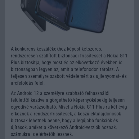
A konkurens készülékekhez képest kétszeres,
rendszeresen szállított biztonsági frissítéssel a
Nokia G11
Plus biztosítja, hogy most és az elkövetkező években is
biztonságban legyen az, amit a telefonodon tárolsz. A
teljesen személyre szabott védelemért az ujjlenyomat- és
arcfeloldás felel.
Az Android 12 a személyre szabható felhasználói
felülettől kezdve a görgethető képernyőképekig teljesen
egyedivé varázsolható. Mivel a Nokia G11 Plus-ra két évig
érkeznek a rendszerfrissítések, a készüléktulajdonosok
biztosak lehetnek benne, hogy a legújabb funkciók és
újítások, amiket a következő Android-verziók hoznak,
számukra is elérhetők lesznek.