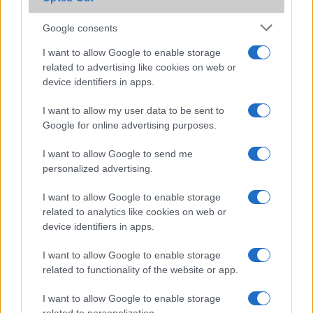
A nokia ismét fellebbentette a fátylát egy készüléke felõl,
nem is akármilyen készülékrõl. A Nokia 500 névre hallgató
Google consents
Symbian alapokon nyugvó vasról van szó, amely
I want to allow Google to enable storage
processzor órajele a piac fejlõdésének irányához igazodva
related to advertising like cookies on web or
1 GHz-es órajelen ketyeg majd.
device identifiers in apps.
I want to allow my user data to be sent to
Google for online advertising purposes.
I want to allow Google to send me
LEGOLVASOTTABBAK
personalized advertising.
Számos népszerű Samsung Galaxy készülék kimarad a One
I want to allow Google to enable storage
UI 9 frissítésből – itt a lista az érintett modellekről
related to analytics like cookies on web or
device identifiers in apps.
iPhone 18 bemutató dátum - ekkor rántja le a leplet az
Apple az új csúcsmobilokról
I want to allow Google to enable storage
related to functionality of the website or app.
Az Android rejtett automatizmusai: hat funkció, amely
észrevétlenül könnyíti meg a mindennapokat
I want to allow Google to enable storage
Ez a rejtett Samsung funkció teljesen megváltoztatja a