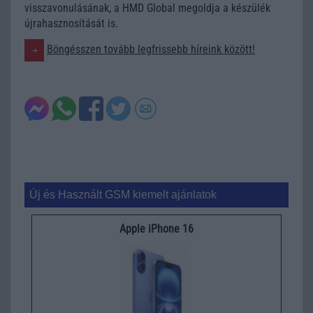
visszavonulásának, a HMD Global megoldja a készülék
újrahasznosítását is.
Böngésszen tovább legfrissebb híreink között!
Új és Használt GSM kiemelt ajánlatok
Apple iPhone 16