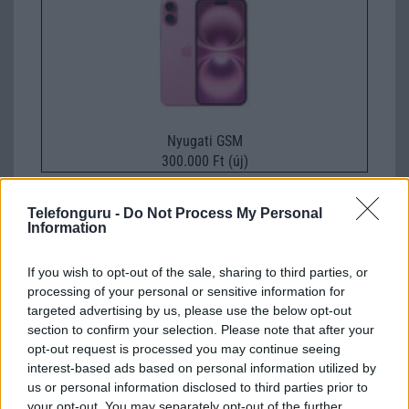
Nyugati GSM
300.000 Ft (új)
Telefonguru -
Do Not Process My Personal
Information
Háromnapos üzemidőt ígér a Nokia G11
If you wish to opt-out of the sale, sharing to third parties, or
Plus
processing of your personal or sensitive information for
2022.06.28
targeted advertising by us, please use the below opt-out
section to confirm your selection. Please note that after your
Újabb készülékkel bővíti a G-szériát a HMD Global, a Nokia
opt-out request is processed you may continue seeing
telefonok gyártója.
interest-based ads based on personal information utilized by
us or personal information disclosed to third parties prior to
your opt-out. You may separately opt-out of the further