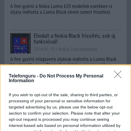
A finn gyártó a Nokia Lumia 625 modellek esetében is
útjára indította a Lumia Black néven ismert frissítést.
Elindult a Nokia Black frissítés, sok új
funkcióval!
2014.01.10
| Nokia Conversations
A finn gyártó világszerte útjának indította a Lumia Black
frissítést Windows Phone 8 mobilokra, amely valóban
számos újdonságot hoz a felhasználóknak.
Telefonguru -
Do Not Process My Personal
Information
Újra lesznek Zeiss lencsés Nokiák
If you wish to opt-out of the sale, sharing to third parties, or
2017.07.06
| GSM Arena
processing of your personal or sensitive information for
targeted advertising by us, please use the below opt-out
A Nokia márkanév új tulajdonosa visszahozná a régi
section to confirm your selection. Please note that after your
csillogást, emiatt partnerséget köt a Zeiss-szel.
opt-out request is processed you may continue seeing
interest-based ads based on personal information utilized by