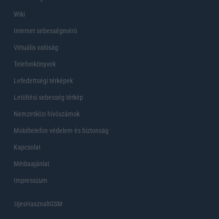
Wiki
Internet sebességmérő
Virtuális valóság
Telefonkönyvek
Lefedettségi térképek
Letöltési sebesség térkép
Nemzetközi hívószámok
Mobiltelefon védelem és biztonság
Kapcsolat
Médiaajánlat
Impresszum
UjesHasznaltGSM