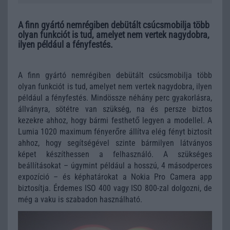
A finn gyártó nemrégiben debütált csúcsmobilja több
olyan funkciót is tud, amelyet nem vertek nagydobra,
ilyen például a fényfestés.
A finn gyártó nemrégiben debütált csúcsmobilja több
olyan funkciót is tud, amelyet nem vertek nagydobra, ilyen
például a fényfestés. Mindössze néhány perc gyakorlásra,
állványra, sötétre van szükség, na és persze biztos
kezekre ahhoz, hogy bármi festhető legyen a modellel. A
Lumia 1020 maximum fényerőre állítva elég fényt biztosít
ahhoz, hogy segítségével szinte bármilyen látványos
képet készíthessen a felhasználó. A szükséges
beállításokat – úgymint például a hosszú, 4 másodperces
expozíció – és képhatárokat a Nokia Pro Camera app
biztosítja. Érdemes ISO 400 vagy ISO 800-zal dolgozni, de
még a vaku is szabadon használható.