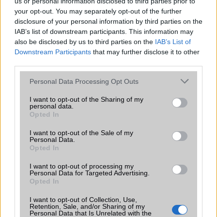
us or personal information disclosed to third parties prior to
your opt-out. You may separately opt-out of the further
Android 7.1 fut a jó öreg Lumia 520-on!
disclosure of your personal information by third parties on the
2016.12.15
| Phone Arena
IAB’s list of downstream participants. This information may
also be disclosed by us to third parties on the
IAB’s List of
Downstream Participants
that may further disclose it to other
A Nokia Lumia 520 egy olcsó, ám korában kifejezetten jó
third parties.
tudású telefonnak számított, amit milliók használtak
világszerte elsõosztályú ár-érték aránya miatt.
Please note that this website/app uses one or more Google
Personal Data Processing Opt Outs
services and may gather and store information including but
not limited to your visit or usage behaviour. You may click to
I want to opt-out of the Sharing of my
personal data.
grant or deny consent to Google and its third-party tags to
Opted In
use your data for below specified purposes in below Google
consent section.
I want to opt-out of the Sale of my
Personal Data.
KAPCSOLÓDÓ HÍREK
Opted In
Nokia Lumia 1020: pózolj sajtófotón!
I want to opt-out of processing my
Personal Data for Targeted Advertising.
41 millió ok elég a váltáshoz?
Opted In
Nokia Lumia 1020 a YouTube-on!
I want to opt-out of Collection, Use,
Retention, Sale, and/or Sharing of my
Nokia Lumia 1020: 41 megapixel, OIS, WP8
Personal Data that Is Unrelated with the