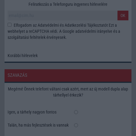
Feliratkozás a Telefonguru ingyenes hírlevelére
OK
Elfogadom az
Adatvédelmi és Adatkezelési Tájékoztatót
Ezt a
webhelyet a reCAPTCHA védi. A Google
adatvédelmi irányelve
és a
szolgáltatási feltételek
érvényesek.
Korábbi hírlevelek
SZAVAZÁS
Megérné Önnek telefont váltani csak azért, mert az új modell dupla alap
tárhellyel érkezik?
Igen, a tárhely nagyon fontos
Talán, ha más fejlesztések is vannak