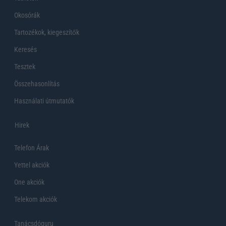
Okosórák
Tartozékok, kiegeszítők
Keresés
Tesztek
Összehasonlítás
Használati útmutatók
Hirek
Telefon Árak
Yettel akciók
One akciók
Telekom akciók
Tanácsdóguru