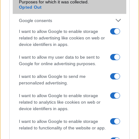
Purposes for which it was collected.
Opted Out
Nokia Lumia 1020: kamerában a legjobb
Fej fej mellett: Nokia Lumia 1020 vs Samsung Galaxy S4
Google consents
Zoom
I want to allow Google to enable storage
Kárörvendő Nokia reklám
related to advertising like cookies on web or
device identifiers in apps.
Zoom újratöltve: megérkezett a Nokia Lumia 1020
I want to allow my user data to be sent to
További hírek
Google for online advertising purposes.
I want to allow Google to send me
personalized advertising.
LEGOLVASOTTABBAK
I want to allow Google to enable storage
Számos népszerű Samsung Galaxy készülék kimarad a One
related to analytics like cookies on web or
device identifiers in apps.
UI 9 frissítésből – itt a lista az érintett modellekről
iPhone 18 bemutató dátum - ekkor rántja le a leplet az
I want to allow Google to enable storage
Apple az új csúcsmobilokról
related to functionality of the website or app.
Az Android rejtett automatizmusai: hat funkció, amely