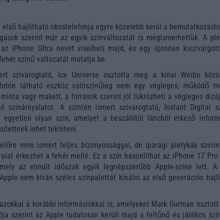
t első hajlítható okostelefonja egyre közelebb kerül a bemutatkozásh
rgások szerint már az egyik színváltozatát is megismerhettük. A ple
az iPhone Ultra nevet viselheti majd, és egy újonnan kiszivárgott
 fehér színű változatát mutatja be.
ert szivárogtató, Ice Universe osztotta meg a kínai Weibo közö
 fotón látható eszköz valószínűleg nem egy végleges, működő mo
minta vagy makett, a források szerint jól tükrözheti a végleges dizá
ó színárnyalatot. A szintén ismert szivárogtató, Instant Digital sz
 egyetlen olyan szín, amelyet a beszállítói láncból érkező inform
ítettnek lehet tekinteni.
lőre nem ismert teljes bizonyossággal, de iparági pletykák szerin
yalat érkezhet a fehér mellé. Ez a szín hasonlíthat az iPhone 17 Pr
amely az elmúlt időszak egyik legnépszerűbb Apple-színe lett. A 
Apple nem kíván széles színpalettát kínálni az első generációs hajl
azokkal a korábbi információkkal is, amelyeket Mark Gurman osztott
ja szerint az Apple tudatosan kerüli majd a feltűnő és játékos szín