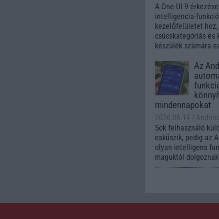
A One UI 9 érkezése
intelligencia-funkci
kezelőfelületet hoz
csúcskategóriás és 
készülék számára ez
Az Andr
automa
funkci
könnyí
mindennapokat
2026.06.14
| Androi
Sok felhasználó kül
esküszik, pedig az 
olyan intelligens fu
maguktól dolgoznak 