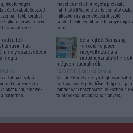
 új mesterséges
modellek mellett a régóta pletykált
ókat és továbbfejlesztett
hajlítható iPhone Ultra is bemutatkozha
, azonban több korábbi
miközben az áremelésekről szóló
középkategóriás Galaxy
találgatások továbbra is beárnyékolják 
 lesz az út vége.
rajtot.
oid rejtett
Ez a rejtett Samsung
tizmusai: hat
funkció teljesen
ó, amely észrevétlenül
megváltoztatja a
ti meg a
mobilhasználatot – so
mégsem tudnak róla
d Police
2026.07.12
| Android Central
ön alkalmazásokra
Az Edge Panel az egyik leghasznosabb
Android már évek óta
funkció, amely jelentősen felgyorsítja a
nkciókat kínál, amelyek
mindennapi használatot, miközben a Pi
a háttérben.
telefonokból továbbra is hiányzik.