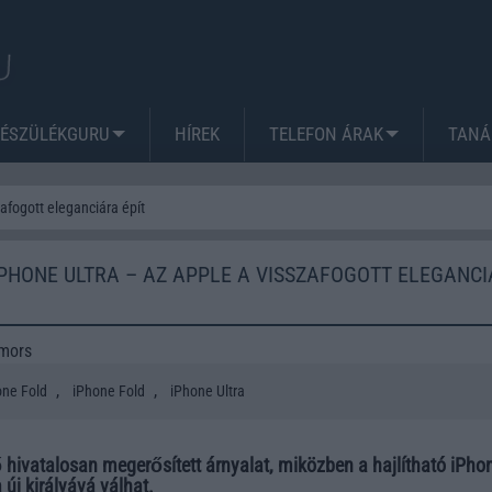
KÉSZÜLÉKGURU
HÍREK
TELEFON ÁRAK
TANÁ
afogott eleganciára épít
PHONE ULTRA – AZ APPLE A VISSZAFOGOTT ELEGANC
mors
,
,
one Fold
iPhone Fold
iPhone Ultra
ő hivatalosan megerősített árnyalat, miközben a hajlítható iPho
új királyává válhat.