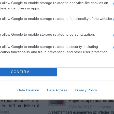
o allow Google to enable storage related to analytics like cookies on
 Pro
Apple Watch Ultra 3
Apple iPhone 16 Pro
evice identifiers in apps.
o allow Google to enable storage related to functionality of the website
o allow Google to enable storage related to personalization.
o allow Google to enable storage related to security, including
cation functionality and fraud prevention, and other user protection.
m
Euro Gsm
Nyugati GSM
(új)
272.000 Ft (új)
360.000 Ft (új)
CONFIRM
s népszerű Samsung
iPhone 18 bemutató dát
Data Deletion
Data Access
Privacy Policy
 készülék kimarad a
ekkor rántja le a leplet 
9 frissítésből – itt a
Apple az új csúcsmobil
z érintett modellekről
2026.06.29
| Phone Arena
 Arena
A szeptemberi eseményen az iPhone 18