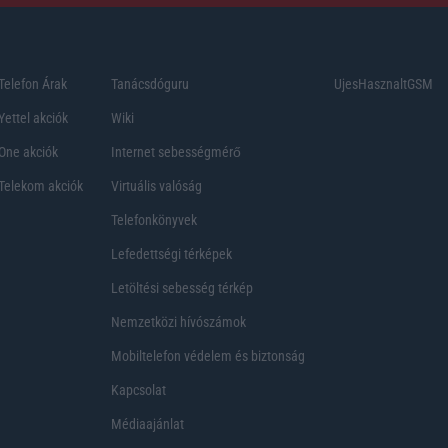
Telefon Árak
Tanácsdóguru
UjesHasznaltGSM
Yettel akciók
Wiki
One akciók
Internet sebességmérő
Telekom akciók
Virtuális valóság
Telefonkönyvek
Lefedettségi térképek
Letöltési sebesség térkép
Nemzetközi hívószámok
Mobiltelefon védelem és biztonság
Kapcsolat
Médiaajánlat