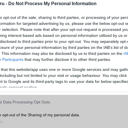
ru -
Do Not Process My Personal Information
ő hajlítható telefonjának gyártása rendkívül összetett folyamat, ame
 kihívásokat jelent. Ming-Chi Kuo korábban arra figyelmeztetett, h
ők és az új konstrukció miatt az ellátási lánc hosszabb ideig
to opt-out of the sale, sharing to third parties, or processing of your per
formation for targeted advertising by us, please use the below opt-out s
 küzdhet, így akár 2026 végéig korlátozott lehet a készülék elérhető
r selection. Please note that after your opt-out request is processed y
özött minden további színváltozat növelné a gyártási komplexitást
eing interest-based ads based on personal information utilized by us or
ple valószínűleg inkább arra koncentrál, hogy elegendő mennyis
disclosed to third parties prior to your opt-out. You may separately opt-
 készüléket, mintsem arra, hogy számos színopciót kínáljon. Ez külö
losure of your personal information by third parties on the IAB’s list of
n eszköz esetében, amelynek ára várhatóan meghaladja a 2000 dollárt
. This information may also be disclosed by us to third parties on the
IA
Participants
that may further disclose it to other third parties.
elefongurus hírek erre!
 that this website/app uses one or more Google services and may gath
e nemcsak az Apple történetének egyik legfontosabb termék bevez
including but not limited to your visit or usage behaviour. You may click 
gész mobilpiac számára meghatározó eseménynek ígérkezik. A vál
 to Google and its third-party tags to use your data for below specifi
 hogyan fejlődik a hajlítható telefonok szegmense a Samsung, a Huaw
ogle consent section.
ában, most pedig úgy tűnik, hogy saját megoldásával kíván belépni e
l Data Processing Opt Outs
zások szerint az iPhone Ultra 2026 szeptemberében mutatkozhat 
z iPhone 18 Pro Max modellek társaságában. Bár a hivatalos részle
o opt-out of the Sharing of my personal data.
iszivárgott információk alapján az Apple egy rendkívül exkluzív, pr
In
éket készít elő, amelynél a visszafogott elegancia fontosabb sze