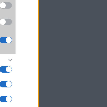
viseli
lista