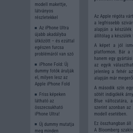
modell makettje,
látványos
Az Apple régóta vár
részletekkel
a legfrissebb szivá
Az iPhone Ultra
alapján a készülék 
újabb akadályba
állítólag a készülék
ütközött – és ezúttal
A képet a jól ism
egészen furcsa
platformon. Bár a
problémáról van szó
hanem egy gyártási 
iPhone Fold: Új
az egyik választhat
dummy fotók árulják
jelenleg a fehér az
el, milyen lesz az
alapján már megerős
Apple iPhone Fold
A második szín egye
sötét indigókék árn
Friss képeken
Blue változatára, 
látható az
szerint azonban az 
összecsukható
modell esetében.
iPhone Ultra!
Ez összhangban áll 
Új dummy mutatja
A Bloomberg szakíró
meg minden