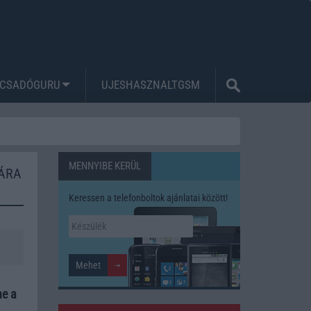
CSADÓGURU
UJESHASZNALTGSM
MENNYIBE KERÜL
IÁRA
Keressen a telefonboltok ajánlatai között!
ne a