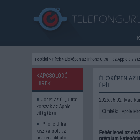
Főoldal
>
Hírek
>
Élőképen az iPhone Ultra – az Apple a vissz
KAPCSOLÓDÓ
ÉLŐKÉPEN AZ I
HÍREK
ÉPÍT
Jöhet az új „Ultra”
2026.06.02| Mac Ru
korszak az Apple
Címkék:
Apple iPh
világában!
iPhone Ultra:
kiszivárgott az
Fehér lehet az els
összecsukható
prémium kategória 