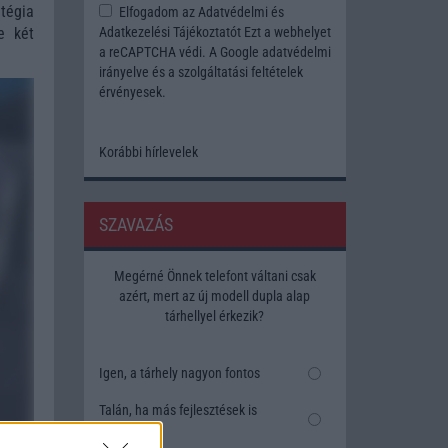
tégia
Elfogadom az
Adatvédelmi és
e két
Adatkezelési Tájékoztatót
Ezt a webhelyet
a reCAPTCHA védi. A Google
adatvédelmi
irányelve
és a
szolgáltatási feltételek
érvényesek.
Korábbi hírlevelek
SZAVAZÁS
Megérné Önnek telefont váltani csak
azért, mert az új modell dupla alap
tárhellyel érkezik?
Igen, a tárhely nagyon fontos
Talán, ha más fejlesztések is
vannak
emzők