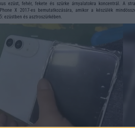
kus ezüst, fehér, fekete és szürke árnyalatokra koncentrál. A stra
iPhone X 2017-es bemutatkozására, amikor a készülék mindössz
tő: ezüstben és asztroszürkében.
választék mögött nem csupán dizájnfilozófiai döntés állhat. Az el