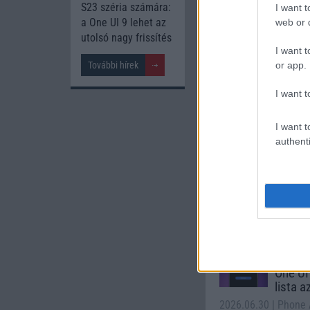
S23 széria számára:
I want t
Xiaomi 15T
a One UI 9 lehet az
web or d
utolsó nagy frissítés
I want t
or app.
További hírek
I want t
I want t
authenti
Euro Gs
224.000 Ft 
Számo
Galaxy
One UI 
lista a
2026.06.30
| Phone