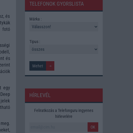
TELEFONOK GYORSLISTA
oz, és
Márka :
tykák
 fotó
Tipus :
sségi
dell,
jnt és
erint
ációk
t egy
o Deep
HÍRLEVÉL
jelek
ítható
Feliratkozás a Telefonguru ingyenes
hírlevelére
 meg.
OK
eket,