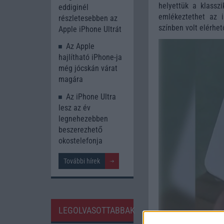
helyettük a klasszi
eddiginél
emlékeztethet az 
részletesebben az
színben volt elérhe
Apple iPhone Ultrát
Az Apple
hajlítható iPhone-ja
még jócskán várat
magára
Az iPhone Ultra
lesz az év
legnehezebben
beszerezhető
okostelefonja
További hírek
LEGOLVASOTTABBAK
A korlátozott szín