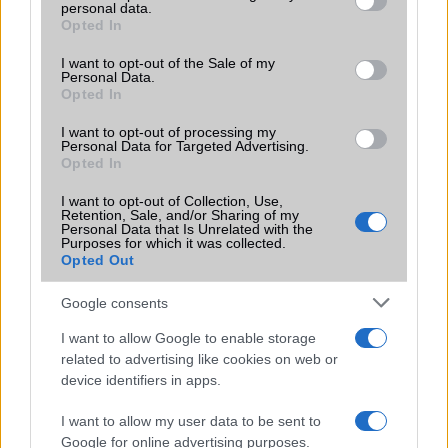
personal data.
funkciókat és továbbfejlesztett kezelőfelületet hoz,
grant or deny consent to Google and its third-party tags to
Opted In
azonban több korábbi csúcskategóriás és középkategóriás
use your data for below specified purposes in below Google
Galaxy készülék számára ez lesz az út vége.
consent section.
I want to opt-out of the Sale of my
Personal Data.
iPhone 18 bemutató dátum - ekkor
Opted In
rántja le a leplet az Apple az új
I want to opt-out of processing my
csúcsmobilokról
Personal Data for Targeted Advertising.
2026.06.29
| Phone Arena
Opted In
A szeptemberi eseményen az iPhone 18 Pro modellek
I want to opt-out of Collection, Use,
mellett a régóta pletykált hajlítható iPhone Ultra is
Retention, Sale, and/or Sharing of my
bemutatkozhat, miközben az áremelésekről szóló
Personal Data that Is Unrelated with the
találgatások továbbra is beárnyékolják a rajtot.
Purposes for which it was collected.
Opted Out
Az Android rejtett automatizmusai: hat
funkció, amely észrevétlenül könnyíti
Google consents
meg a mindennapokat
I want to allow Google to enable storage
2026.06.14
| Android Police
related to advertising like cookies on web or
Sok felhasználó külön alkalmazásokra esküszik, pedig az
device identifiers in apps.
Android már évek óta olyan intelligens funkciókat kínál,
amelyek maguktól dolgoznak a háttérben.
I want to allow my user data to be sent to
Google for online advertising purposes.