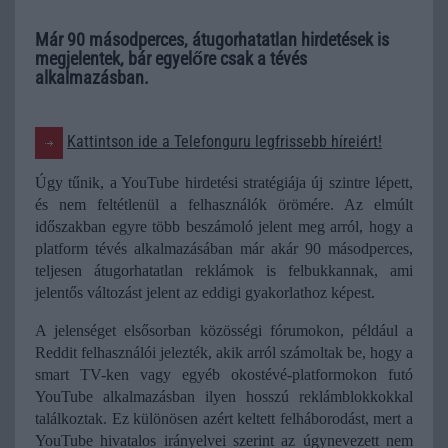
Már 90 másodperces, átugorhatatlan hirdetések is
megjelentek, bár egyelőre csak a tévés
alkalmazásban.
Kattintson ide a Telefonguru legfrissebb híreiért!
Úgy tűnik, a YouTube hirdetési stratégiája új szintre lépett, 
és nem feltétlenül a felhasználók örömére. Az elmúlt 
időszakban egyre több beszámoló jelent meg arról, hogy a 
platform tévés alkalmazásában már akár 90 másodperces, 
teljesen átugorhatatlan reklámok is felbukkannak, ami 
jelentős változást jelent az eddigi gyakorlathoz képest.
A jelenséget elsősorban közösségi fórumokon, például a 
Reddit felhasználói jelezték, akik arról számoltak be, hogy a 
smart TV-ken vagy egyéb okostévé-platformokon futó 
YouTube alkalmazásban ilyen hosszú reklámblokkokkal 
találkoztak. Ez különösen azért keltett felháborodást, mert a 
YouTube hivatalos irányelvei szerint az úgynevezett nem 