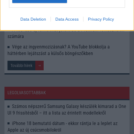
Nokia Lumia 1020: fotózz, aztán zoomolj!
A YouTube mostantól akár 10 hirdetés megtekintésére
kényszeríthet egymás után
Data Deletion
Data Access
Privacy Policy
A YouTube új funkciókat jelent be a Premium-felhasználók
számára
Vége az ingyenmozizásnak? A YouTube blokkolja a
háttérben lejátszást a külsős böngészőkben
További hírek
LEGOLVASOTTABBAK
Számos népszerű Samsung Galaxy készülék kimarad a One
UI 9 frissítésből – itt a lista az érintett modellekről
iPhone 18 bemutató dátum - ekkor rántja le a leplet az
Apple az új csúcsmobilokról