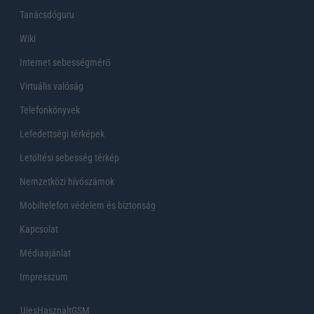
Tanácsdóguru
Wiki
Internet sebességmérő
Virtuális valóság
Telefonkönyvek
Lefedettségi térképek
Letöltési sebesség térkép
Nemzetközi hívószámok
Mobiltelefon védelem és biztonság
Kapcsolat
Médiaajánlat
Impresszum
UjesHasznaltGSM