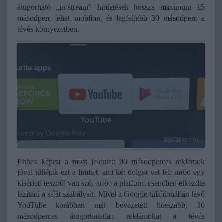
átugorható „in-stream” hirdetések hossza maximum 15 
másodperc lehet mobilon, és legfeljebb 30 másodperc a 
tévés környezetben.
Ehhez képest a most jelentett 90 másodperces reklámok 
jóval túllépik ezt a limitet, ami két dolgot vet fel: либо egy 
kísérleti tesztről van szó, либо a platform csendben elkezdte 
lazítani a saját szabályait. Mivel a Google tulajdonában lévő 
YouTube korábban már bevezetett hosszabb, 30 
másodperces átugorhatatlan reklámokat a tévés 