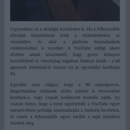
Ugyanakkor ez a stratégia kockázatos is. Ha a felhasználók 
túlzottan frusztrálónak érzik a reklámterhelést, az 
visszaüthet, és akár a platform használatának 
csökkenéséhez is vezethet. A YouTube eddigi sikere 
részben annak köszönhető, hogy gyors, könnyen 
hozzáférhető és viszonylag rugalmas élményt kínált – a túl 
agresszív monetizáció viszont ezt az egyensúlyt boríthatja 
fel.
Egyelőre nem világos, hogy a 90 másodperces, 
átugorhatatlan reklámok széles körben is bevezetésre 
kerülnek-e, vagy csupán korlátozott tesztelés zajlik. Az 
viszont biztos, hogy a trend egyértelmű: a YouTube egyre 
intenzívebben próbálja maximalizálni a hirdetési bevételeit, 
és ennek a felhasználók egyre inkább a saját idejükkel 
fizetnek meg.