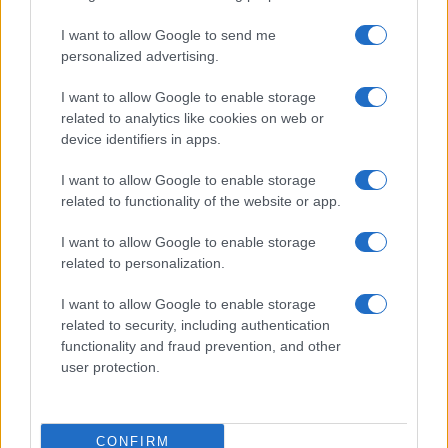
Google Maps vs. Waze: A két
navigációs óriás küzdelme a
I want to allow Google to send me
telefonunkon
personalized advertising.
2026.08.09
| Android Police
I want to allow Google to enable storage
Bár a Google mindkét alkalmazást birtokolja, még mindig
related to analytics like cookies on web or
nyomós okunk van mindkettőt feltelepíteni.
device identifiers in apps.
I want to allow Google to enable storage
related to functionality of the website or app.
I want to allow Google to enable storage
related to personalization.
KAPCSOLÓDÓ HÍREK
I want to allow Google to enable storage
Az LG trollkodik a Times Square-en!
related to security, including authentication
functionality and fraud prevention, and other
iPhone 5S és iPhone 5C: szavak nélkül
user protection.
Offline is nézhetõ a mobil YouTube
Galaxy Note 3 élményt mindenkinek!
CONFIRM