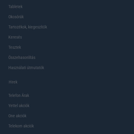
Tabletek
Okosórák
Tartozékok, kiegeszítők
Keresés
Tesztek
Összehasonlítás
Használati útmutatók
Hirek
Telefon Árak
Yettel akciók
One akciók
Telekom akciók