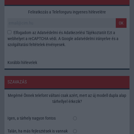
Feliratkozás a Telefonguru ingyenes hírlevelére
OK
Elfogadom az
Adatvédelmi és Adatkezelési Tájékoztatót
Ezt a
webhelyet a reCAPTCHA védi. A Google
adatvédelmi irányelve
és a
szolgáltatási feltételek
érvényesek.
Korábbi hírlevelek
SZAVAZÁS
Megérné Önnek telefont váltani csak azért, mert az új modell dupla alap
tárhellyel érkezik?
Igen, a tárhely nagyon fontos
Talán, ha más fejlesztések is vannak