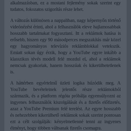
alkalmazásban, ez a mostani fejlemény sokak szerint egy 
tudatos, fokozatos szigorítás része lehet.
A változás különösen a nappaliban, nagy képernyőn történő 
videónézést érinti, ahol a felhasználók eleve hajlamosabbak 
hosszabb tartalmakat fogyasztani. Itt a reklámok hatása is 
erősebb, hiszen egy 90 másodperces megszakítás már közel 
egy hagyományos televíziós reklámblokkal vetekszik. 
Emiatt sokan úgy érzik, hogy a YouTube egyre inkább a 
klasszikus tévés modell felé mozdul el, ahol a reklámok 
nemcsak gyakoriak, hanem hosszúak és kikerülhetetlenek 
is.
A háttérben egyértelmű üzleti logika húzódik meg. A 
YouTube bevételeinek jelentős része reklámokból 
származik, és a platform régóta próbálja egyensúlyozni az 
ingyenes felhasználók kiszolgálását és a fizetős előfizetés, 
azaz a YouTube Premium felé terelést. Az egyre hosszabb 
és nehezebben kikerülhető reklámok sokak szerint pontosan 
ezt a célt szolgálják: kényelmetlenné tenni az ingyenes 
élményt, hogy többen váltsanak fizetős csomagra.