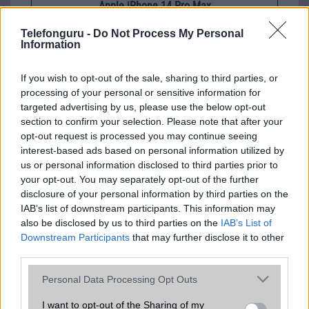
Apple iPhone 14 Pro Max
Telefonguru -
Do Not Process My Personal
Information
If you wish to opt-out of the sale, sharing to third parties, or
processing of your personal or sensitive information for
targeted advertising by us, please use the below opt-out
section to confirm your selection. Please note that after your
opt-out request is processed you may continue seeing
Nyugati GSM
interest-based ads based on personal information utilized by
250.000 Ft (használt)
us or personal information disclosed to third parties prior to
your opt-out. You may separately opt-out of the further
disclosure of your personal information by third parties on the
IAB’s list of downstream participants. This information may
also be disclosed by us to third parties on the
IAB’s List of
Számos népszerű Samsung Galaxy
Downstream Participants
that may further disclose it to other
készülék kimarad a One UI 9
third parties.
frissítésből – itt a lista az érintett
modellekről
Please note that this website/app uses one or more Google
Personal Data Processing Opt Outs
services and may gather and store information including but
2026.06.30
| Phone Arena
not limited to your visit or usage behaviour. You may click to
I want to opt-out of the Sharing of my
A One UI 9 érkezése új mesterséges intelligencia-