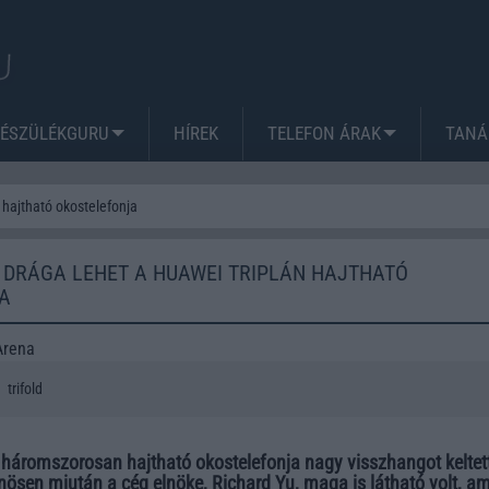
KÉSZÜLÉKGURU
HÍREK
TELEFON ÁRAK
TANÁ
hajtható okostelefonja
 DRÁGA LEHET A HUAWEI TRIPLÁN HAJTHATÓ
A
Arena
trifold
háromszorosan hajtható okostelefonja nagy visszhangot keltet
ösen miután a cég elnöke, Richard Yu, maga is látható volt, am