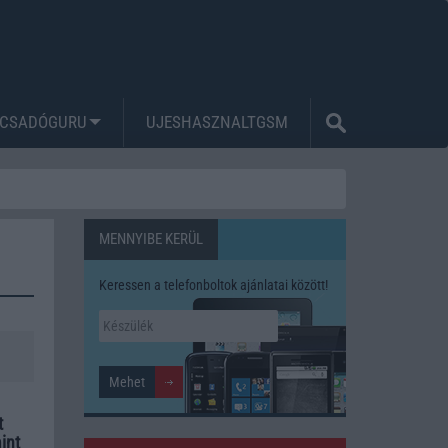
CSADÓGURU
UJESHASZNALTGSM
MENNYIBE KERÜL
Keressen a telefonboltok ajánlatai között!
t
int