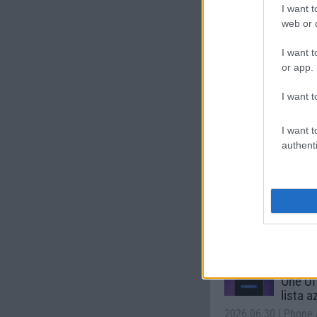
I want t
Xiaomi 
web or d
I want t
or app.
I want t
I want t
authenti
Euro Gs
232.000 Ft 
Számo
Galaxy
One UI 
lista a
2026.06.30
| Phone