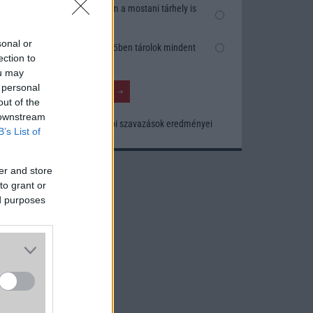
Nem, nekem a mostani tárhely is
elég
sonal or
Inkább felhőben tárolok mindent
ection to
ou may
 personal
out of the
 downstream
Korábbi szavazások eredményei
B’s List of
er and store
to grant or
ed purposes
 lánc
ykák,
tható
ezzel