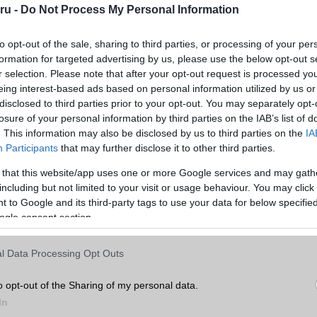
ru -
Do Not Process My Personal Information
to opt-out of the sale, sharing to third parties, or processing of your per
formation for targeted advertising by us, please use the below opt-out s
r selection. Please note that after your opt-out request is processed y
eing interest-based ads based on personal information utilized by us or
disclosed to third parties prior to your opt-out. You may separately opt-
losure of your personal information by third parties on the IAB’s list of
. This information may also be disclosed by us to third parties on the
IA
Participants
that may further disclose it to other third parties.
 that this website/app uses one or more Google services and may gath
including but not limited to your visit or usage behaviour. You may click 
 to Google and its third-party tags to use your data for below specifi
ogle consent section.
lehetnek olyan tényezők is, mint az új zsanér dizájn, az ellátási
rémium Kirin chipek lassú gyártása. Ezek azonban egyelőre csak plet
l Data Processing Opt Outs
árni a hivatalos információkat a Huawei háromszorosan haj
o opt-out of the Sharing of my personal data.
In
a Huawei ebben az évben piacra dobhatja háromszoros telefonját, és 