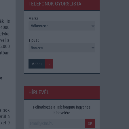
TELEFONOK GYORSLISTA
Márka :
ák is
 4000
letyka
vel a
Tipus :
 5.000
atóan
or
HÍRLEVÉL
Feliratkozás a Telefonguru ingyenes
a sok
hírlevelére
erül a
xel 9
OK