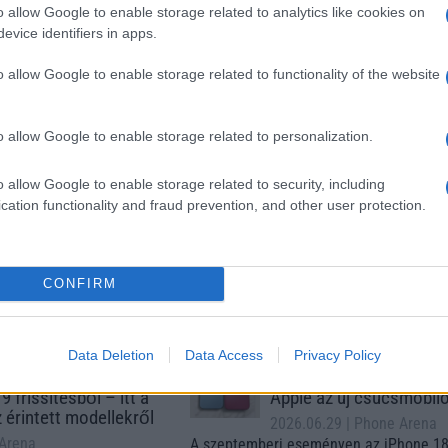
o allow Google to enable storage related to analytics like cookies on
15
Xiaomi 15T Pro
Samsung Galaxy S26 Ultr
evice identifiers in apps.
o allow Google to enable storage related to functionality of the website
o allow Google to enable storage related to personalization.
o allow Google to enable storage related to security, including
cation functionality and fraud prevention, and other user protection.
m
Euro Gsm
Nelly GSM
(új)
224.000 Ft (új)
350.000 Ft (új)
CONFIRM
s népszerű Samsung
iPhone 18 bemutató dát
Data Deletion
Data Access
Privacy Policy
 készülék kimarad a
ekkor rántja le a leplet 
9 frissítésből – itt a
Apple az új csúcsmobil
z érintett modellekről
2026.06.29
| Phone Arena
 Arena
A szeptemberi eseményen az iPhone 18