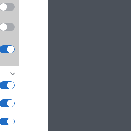
 jobb
gozik,