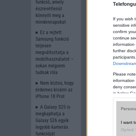
funkció, amely
Telefongu
észrevétlenül
könnyíti meg a
If you wish 
mindennapokat
sensitive in
confirm you
Ez a rejtett
continue se
Samsung funkció
information 
teljesen
further disc
megváltoztatja a
participants
mobilhasználatot –
Downstream 
sokan mégsem
tudnak róla
Please note
information 
Nem biztos, hogy
deny consent
érdemes kivárni az
in below Go
iPhone 18 Prot
Az árakra hatással 
A Galaxy S25 is
problémái, vagy a p
Persona
megkaphatja a
így érdemes megv
Galaxy S26 egyik
okostelefonjáról.
I want t
legjobb kamerás
Opted 
A pletykák szerint 
funkcióját