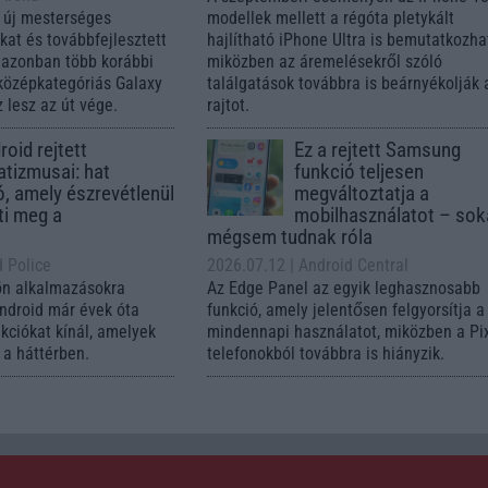
 új mesterséges
modellek mellett a régóta pletykált
ókat és továbbfejlesztett
hajlítható iPhone Ultra is bemutatkozha
, azonban több korábbi
miközben az áremelésekről szóló
középkategóriás Galaxy
találgatások továbbra is beárnyékolják 
 lesz az út vége.
rajtot.
oid rejtett
Ez a rejtett Samsung
tizmusai: hat
funkció teljesen
ó, amely észrevétlenül
megváltoztatja a
ti meg a
mobilhasználatot – so
mégsem tudnak róla
d Police
2026.07.12
| Android Central
ön alkalmazásokra
Az Edge Panel az egyik leghasznosabb
Android már évek óta
funkció, amely jelentősen felgyorsítja a
nkciókat kínál, amelyek
mindennapi használatot, miközben a Pi
a háttérben.
telefonokból továbbra is hiányzik.