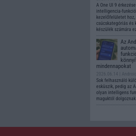
A One UI 9 érkezése
intelligencia-funkci
kezelőfelületet hoz
csúcskategóriás és 
készülék számára ez
Az Andr
automa
funkci
könnyí
mindennapokat
2026.06.14
| Androi
Sok felhasználó kül
esküszik, pedig az 
olyan intelligens fu
maguktól dolgoznak 