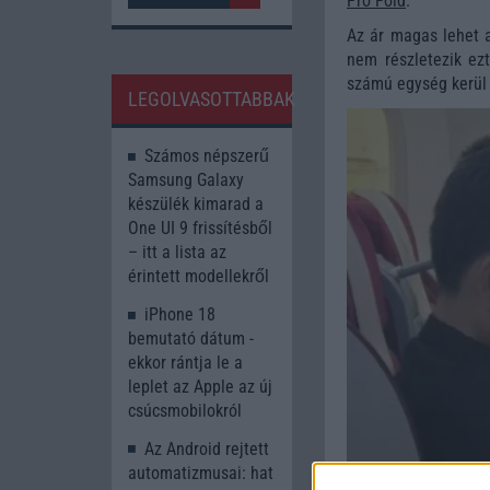
Pro Fold
.
Az ár magas lehet a
nem részletezik ezt
számú egység kerül 
LEGOLVASOTTABBAK
Számos népszerű
Samsung Galaxy
készülék kimarad a
One UI 9 frissítésből
– itt a lista az
érintett modellekről
iPhone 18
bemutató dátum -
ekkor rántja le a
leplet az Apple az új
csúcsmobilokról
Az Android rejtett
automatizmusai: hat