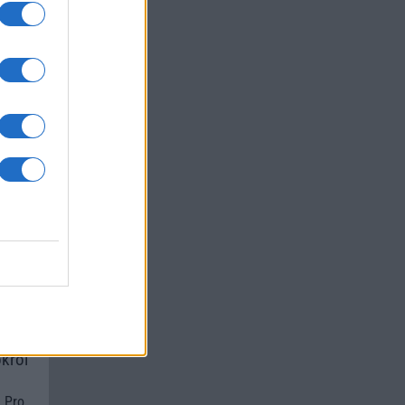
a
um -
az
okról
 Pro