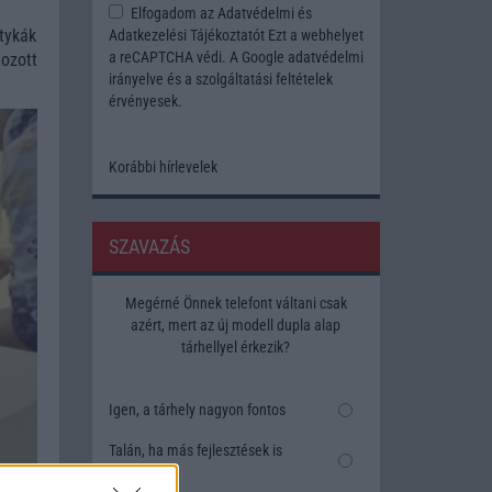
Elfogadom az
Adatvédelmi és
tykák
Adatkezelési Tájékoztatót
Ezt a webhelyet
a reCAPTCHA védi. A Google
adatvédelmi
ozott
irányelve
és a
szolgáltatási feltételek
érvényesek.
Korábbi hírlevelek
SZAVAZÁS
Megérné Önnek telefont váltani csak
azért, mert az új modell dupla alap
tárhellyel érkezik?
Igen, a tárhely nagyon fontos
Talán, ha más fejlesztések is
vannak