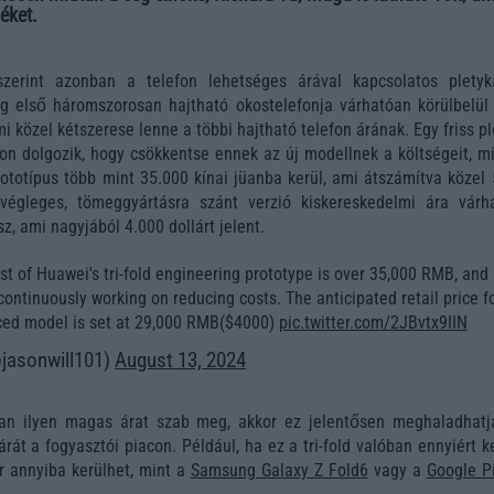
éket.
szerint azonban a telefon lehetséges árával kapcsolatos pletyk
ág első háromszorosan hajtható okostelefonja várhatóan körülbelül
mi közel kétszerese lenne a többi hajtható telefon árának. Egy friss p
on dolgozik, hogy csökkentse ennek az új modellnek a költségeit, mi
rototípus több mint 35.000 kínai jüanba kerül, ami átszámítva közel
végleges, tömeggyártásra szánt verzió kiskereskedelmi ára várh
sz, ami nagyjából 4.000 dollárt jelent.
ost of Huawei's tri-fold engineering prototype is over 35,000 RMB, and
ontinuously working on reducing costs. The anticipated retail price f
ced model is set at 29,000 RMB($4000)
pic.twitter.com/2JBvtx9IIN
@jasonwill101)
August 13, 2024
an ilyen magas árat szab meg, akkor ez jelentősen meghaladhatj
rát a fogyasztói piacon. Például, ha ez a tri-fold valóban ennyiért k
er annyiba kerülhet, mint a
Samsung Galaxy Z Fold6
vagy a
Google Pi