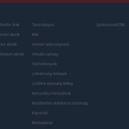
Telefon Árak
Tanácsdóguru
UjesHasznaltGSM
Yettel akciók
Wiki
One akciók
Internet sebességmérő
Telekom akciók
Virtuális valóság
Telefonkönyvek
Lefedettségi térképek
Letöltési sebesség térkép
Nemzetközi hívószámok
Mobiltelefon védelem és biztonság
Kapcsolat
Médiaajánlat