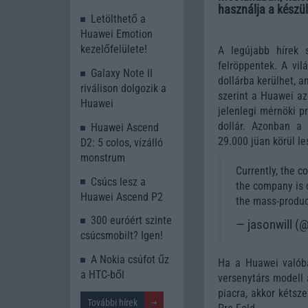
használja a készül
Letölthető a
Huawei Emotion
kezelőfelülete!
A legújabb hírek 
felröppentek. A vil
Galaxy Note II
dollárba kerülhet, a
riválison dolgozik a
szerint a Huawei az
Huawei
jelenlegi mérnöki p
dollár. Azonban a 
Huawei Ascend
29.000 jüan körül le
D2: 5 colos, vízálló
monstrum
Currently, the c
Csúcs lesz a
the company is c
Huawei Ascend P2
the mass-produ
300 euróért szinte
— jasonwill (
csúcsmobilt? Igen!
A Nokia csúfot űz
Ha a Huawei valób
a HTC-ből
versenytárs modell á
piacra, akkor kétsz
További hírek