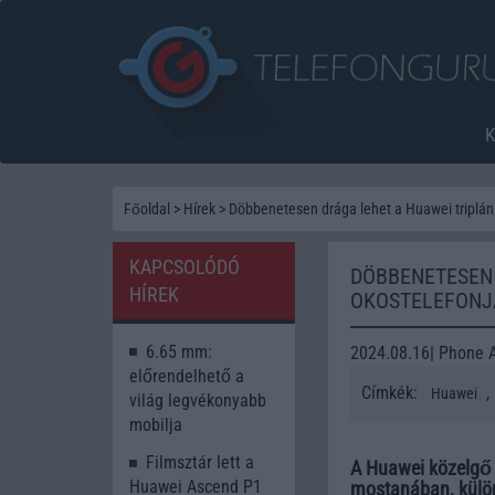
Főoldal
>
Hírek
>
Döbbenetesen drága lehet a Huawei triplán 
KAPCSOLÓDÓ
DÖBBENETESEN
HÍREK
OKOSTELEFONJ
6.65 mm:
2024.08.16| Phone 
előrendelhető a
Címkék:
,
Huawei
világ legvékonyabb
mobilja
Filmsztár lett a
A Huawei közelgő 
Huawei Ascend P1
mostanában, külön