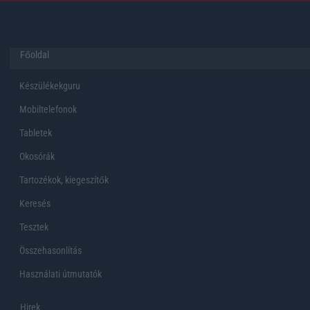
Főoldal
Készülékekguru
Mobiltelefonok
Tabletek
Okosórák
Tartozékok, kiegeszítők
Keresés
Tesztek
Összehasonlítás
Használati útmutatók
Hirek