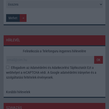
HÍRLEVÉL
Feliratkozás a Telefonguru ingyenes hírlevelére
OK
Elfogadom az
Adatvédelmi és Adatkezelési Tájékoztatót
Ezt a
webhelyet a reCAPTCHA védi. A Google
adatvédelmi irányelve
és a
szolgáltatási feltételek
érvényesek.
Korábbi hírlevelek
SZAVAZÁS