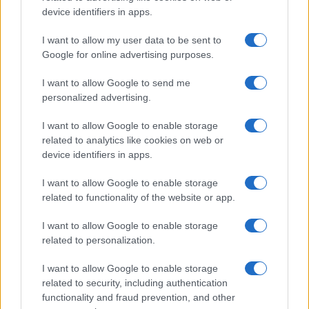
device identifiers in apps.
LEGOLVASOTTABBAK
I want to allow my user data to be sent to
Számos népszerű Samsung Galaxy készülék kimarad a One
Google for online advertising purposes.
UI 9 frissítésből – itt a lista az érintett modellekről
I want to allow Google to send me
iPhone 18 bemutató dátum - ekkor rántja le a leplet az
personalized advertising.
Apple az új csúcsmobilokról
I want to allow Google to enable storage
Az Android rejtett automatizmusai: hat funkció, amely
related to analytics like cookies on web or
észrevétlenül könnyíti meg a mindennapokat
device identifiers in apps.
Ez a rejtett Samsung funkció teljesen megváltoztatja a
I want to allow Google to enable storage
mobilhasználatot – sokan mégsem tudnak róla
related to functionality of the website or app.
Nem biztos, hogy érdemes kivárni az iPhone 18 Prot
I want to allow Google to enable storage
A Galaxy S25 is megkaphatja a Galaxy S26 egyik legjobb
related to personalization.
kamerás funkcióját
I want to allow Google to enable storage
Élőképeken a Dark Cherry színű iPhone 18 Pro Max!
related to security, including authentication
Itt a vég a Galaxy S23 széria számára: a One UI 9 lehet az
functionality and fraud prevention, and other