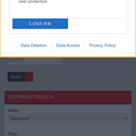
utolsó nagy frissítés
user protection.
További hírek
CONFIRM
Mennyibe kerül
Data Deletion
Data Access
Privacy Policy
Keressen a telefonboltok ajánlatai között!
TELEFONOK GYORSLISTA
Márka :
Tipus :