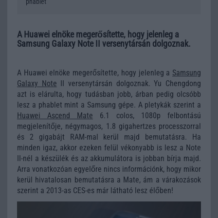
phablet
A Huawei elnöke megerősítette, hogy jelenleg a
Samsung Galaxy Note II versenytársán dolgoznak.
A Huawei elnöke megerősítette, hogy jelenleg a
Samsung
Galaxy Note
II versenytársán dolgoznak. Yu Chengdong
azt is elárulta, hogy tudásban jobb, árban pedig olcsóbb
lesz a phablet mint a Samsung gépe. A pletykák szerint a
Huawei Ascend Mate
6.1 colos, 1080p felbontású
megjelenítője, négymagos, 1.8 gigahertzes processzorral
és 2 gigabájt RAM-mal kerül majd bemutatásra. Ha
minden igaz, akkor ezeken felül vékonyabb is lesz a Note
II-nél a készülék és az akkumulátora is jobban bírja majd.
Arra vonatkozóan egyelőre nincs információnk, hogy mikor
kerül hivatalosan bemutatásra a Mate, ám a várakozások
szerint a 2013-as CES-es már látható lesz élőben!