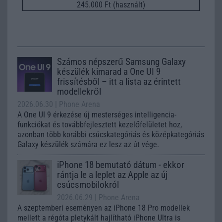
245.000 Ft (használt)
Számos népszerű Samsung Galaxy
készülék kimarad a One UI 9
frissítésből – itt a lista az érintett
modellekről
2026.06.30
| Phone Arena
A One UI 9 érkezése új mesterséges intelligencia-
funkciókat és továbbfejlesztett kezelőfelületet hoz,
azonban több korábbi csúcskategóriás és középkategóriás
Galaxy készülék számára ez lesz az út vége.
iPhone 18 bemutató dátum - ekkor
rántja le a leplet az Apple az új
csúcsmobilokról
2026.06.29
| Phone Arena
A szeptemberi eseményen az iPhone 18 Pro modellek
mellett a régóta pletykált hajlítható iPhone Ultra is