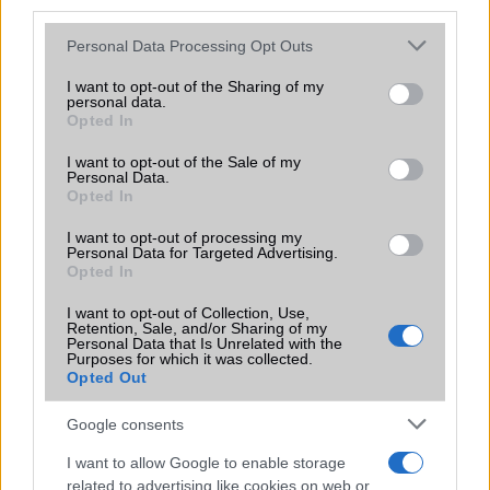
third parties.
Please note that this website/app uses one or more Google
Personal Data Processing Opt Outs
KAPCSOLÓDÓ HÍREK
services and may gather and store information including but
not limited to your visit or usage behaviour. You may click to
I want to opt-out of the Sharing of my
personal data.
grant or deny consent to Google and its third-party tags to
Samsung Galaxy Note2 640 euróért
Opted In
use your data for below specified purposes in below Google
Világsiker a Samsung Galaxy Note II
consent section.
I want to opt-out of the Sale of my
Personal Data.
Android 4.1.2 a Galaxy Note II-n
Opted In
Ötmillió Samsung Galaxy Note II fogyott
I want to opt-out of processing my
Personal Data for Targeted Advertising.
Samsung Galaxy Note II 6400 mAh-s akkumulátorral
Opted In
Flip cover új színekben Galaxy S III és Note II mobilokra
I want to opt-out of Collection, Use,
Retention, Sale, and/or Sharing of my
Samsung Galaxy Note III: 8 mag, 6.3 col?
Personal Data that Is Unrelated with the
Purposes for which it was collected.
Opted Out
Kód-kikerülés: veszélyben a Samsung Galaxy mobilok!
Google consents
További hírek
I want to allow Google to enable storage
related to advertising like cookies on web or