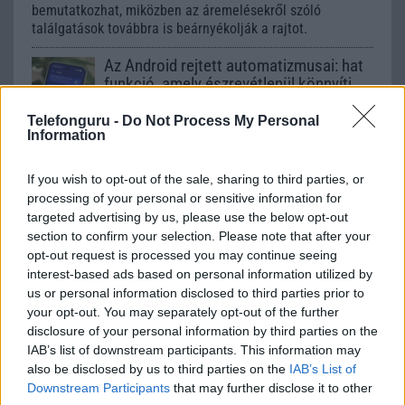
bemutatkozhat, miközben az áremelésekről szóló
találgatások továbbra is beárnyékolják a rajtot.
Az Android rejtett automatizmusai: hat
funkció, amely észrevétlenül könnyíti
meg a mindennapokat
Telefonguru -
Do Not Process My Personal
2026.06.14
| Android Police
Information
Sok felhasználó külön alkalmazásokra esküszik, pedig az
Android már évek óta olyan intelligens funkciókat kínál,
amelyek maguktól dolgoznak a háttérben.
If you wish to opt-out of the sale, sharing to third parties, or
processing of your personal or sensitive information for
targeted advertising by us, please use the below opt-out
Ez a rejtett Samsung funkció teljesen
section to confirm your selection. Please note that after your
megváltoztatja a mobilhasználatot –
opt-out request is processed you may continue seeing
sokan mégsem tudnak róla
interest-based ads based on personal information utilized by
2026.07.12
| Android Central
us or personal information disclosed to third parties prior to
Az Edge Panel az egyik leghasznosabb funkció, amely
your opt-out. You may separately opt-out of the further
jelentősen felgyorsítja a mindennapi használatot,
disclosure of your personal information by third parties on the
miközben a Pixel telefonokból továbbra is hiányzik.
IAB’s list of downstream participants. This information may
also be disclosed by us to third parties on the
IAB’s List of
Downstream Participants
that may further disclose it to other