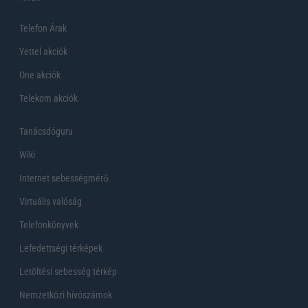
Telefon Árak
Yettel akciók
One akciók
Telekom akciók
Tanácsdóguru
Wiki
Internet sebességmérő
Virtuális valóság
Telefonkönyvek
Lefedettségi térképek
Letöltési sebesség térkép
Nemzetközi hívószámok