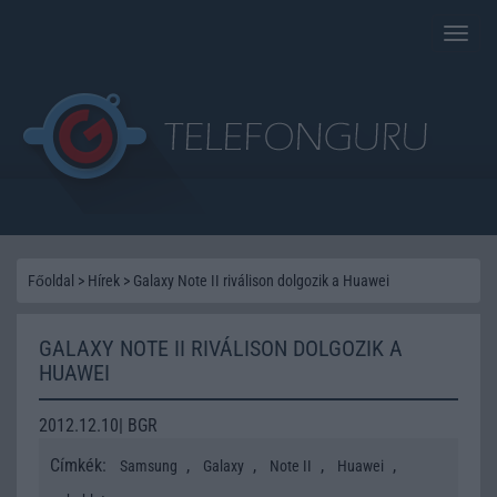
Toggle
naviga
Főoldal
>
Hírek
>
Galaxy Note II riválison dolgozik a Huawei
GALAXY NOTE II RIVÁLISON DOLGOZIK A
HUAWEI
2012.12.10| BGR
Címkék:
,
,
,
,
Samsung
Galaxy
Note II
Huawei