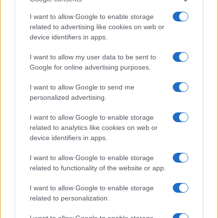
Sony Xperia Z kezelőfelület Galaxy mobilokra
I want to allow Google to enable storage
related to advertising like cookies on web or
További hírek
device identifiers in apps.
I want to allow my user data to be sent to
Google for online advertising purposes.
LEGOLVASOTTABBAK
I want to allow Google to send me
Számos népszerű Samsung Galaxy készülék kimarad a One
personalized advertising.
UI 9 frissítésből – itt a lista az érintett modellekről
I want to allow Google to enable storage
iPhone 18 bemutató dátum - ekkor rántja le a leplet az
related to analytics like cookies on web or
Apple az új csúcsmobilokról
device identifiers in apps.
Az Android rejtett automatizmusai: hat funkció, amely
I want to allow Google to enable storage
észrevétlenül könnyíti meg a mindennapokat
related to functionality of the website or app.
Ez a rejtett Samsung funkció teljesen megváltoztatja a
mobilhasználatot – sokan mégsem tudnak róla
I want to allow Google to enable storage
related to personalization.
Nem biztos, hogy érdemes kivárni az iPhone 18 Prot
I want to allow Google to enable storage