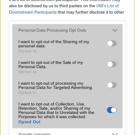
miközben a Pixel telefonokból továbbra is hiányzik.
also be disclosed by us to third parties on the
IAB’s List of
Downstream Participants
that may further disclose it to other
third parties.
Please note that this website/app uses one or more Google
Personal Data Processing Opt Outs
services and may gather and store information including but
KAPCSOLÓDÓ HÍREK
not limited to your visit or usage behaviour. You may click to
I want to opt-out of the Sharing of my
personal data.
grant or deny consent to Google and its third-party tags to
Opted In
Ezt tudja a Samsung Galaxy Note 2
use your data for below specified purposes in below Google
consent section.
I want to opt-out of the Sale of my
IFA2012 - Samsung Galaxy Note II: 5.5 col, Android 4.1,
Personal Data.
négy mag
Opted In
IFA2012 - Samsung Galaxy Camera 16 megapixel, 21x
I want to opt-out of processing my
zoom, Android 4.1 Jelly Bean
Personal Data for Targeted Advertising.
Opted In
Multiablak a Samsung Galaxy Note II-ben
I want to opt-out of Collection, Use,
Retention, Sale, and/or Sharing of my
Osztott nézettel frissül a Galaxy Note II
Personal Data that Is Unrelated with the
Purposes for which it was collected.
Android 4.1.2 a Galaxy Note II-n
Opted Out
Premium Suite a Galaxy Note 10.1 táblához
Google consents