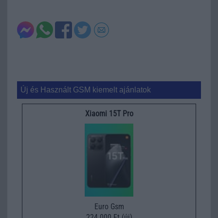
Új és Használt GSM kiemelt ajánlatok
Xiaomi 15T Pro
Euro Gsm
224.000 Ft (új)