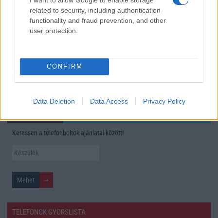
Google Maps vs. Waze: A két navigációs óriás küzdelme a
related to security, including authentication
telefonunkon
functionality and fraud prevention, and other
user protection.
A Galaxy S25 is megkaphatja a Galaxy S26 egyik legjobb
kamerás funkcióját
Élőképeken a Dark Cherry színű iPhone 18 Pro Max!
CONFIRM
További hírek
Data Deletion
Data Access
Privacy Policy
Mennyibe kerül
Keressen a telefonboltok ajánlatai között!
TELEFONOK GYORSLISTA