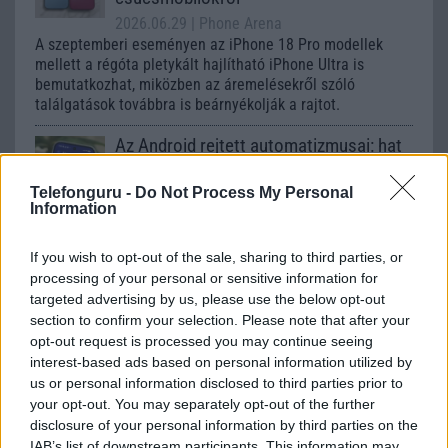
2026.06.29
| Phone Arena
A szeptemberi eseményen az iPhone 18 Pro modellek
mellett a régóta pletykált hajlítható iPhone Ultra is
bemutatkozhat, miközben az áremelésekről szóló
találgatások továbbra is beárnyékolják a rajtot.
Az Android rejtett automatizmusai: hat
funkció, amely észrevétlenül könnyíti
meg a mindennapokat
Telefonguru -
Do Not Process My Personal
Information
2026.06.14
| Android Police
Sok felhasználó külön alkalmazásokra esküszik, pedig az
Android már évek óta olyan intelligens funkciókat kínál,
If you wish to opt-out of the sale, sharing to third parties, or
amelyek maguktól dolgoznak a háttérben.
processing of your personal or sensitive information for
targeted advertising by us, please use the below opt-out
section to confirm your selection. Please note that after your
Ez a rejtett Samsung funkció teljesen
opt-out request is processed you may continue seeing
megváltoztatja a mobilhasználatot –
interest-based ads based on personal information utilized by
sokan mégsem tudnak róla
us or personal information disclosed to third parties prior to
2026.07.12
| Android Central
your opt-out. You may separately opt-out of the further
Az Edge Panel az egyik leghasznosabb funkció, amely
disclosure of your personal information by third parties on the
jelentősen felgyorsítja a mindennapi használatot,
IAB’s list of downstream participants. This information may