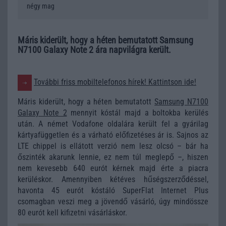
négy mag
Máris kiderült, hogy a héten bemutatott Samsung
N7100 Galaxy Note 2 ára napvilágra került.
További friss mobiltelefonos hírek! Kattintson ide!
Máris kiderült, hogy a héten bemutatott
Samsung N7100
Galaxy Note 2
mennyit kóstál majd a boltokba kerülés
után. A német Vodafone oldalára került fel a gyárilag
kártyafüggetlen és a várható előfizetéses ár is. Sajnos az
LTE chippel is ellátott verzió nem lesz olcsó – bár ha
őszinték akarunk lennie, ez nem túl meglepő –, hiszen
nem kevesebb 640 eurót kérnek majd érte a piacra
kerüléskor. Amennyiben kétéves hűségszerződéssel,
havonta 45 eurót kóstáló SuperFlat Internet Plus
csomagban veszi meg a jövendő vásárló, úgy mindössze
80 eurót kell kifizetni vásárláskor.