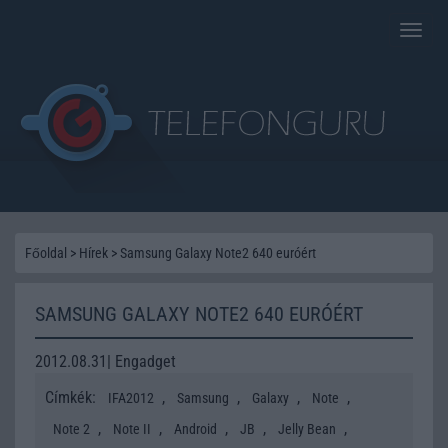
Toggle
naviga
Főoldal
>
Hírek
>
Samsung Galaxy Note2 640 euróért
SAMSUNG GALAXY NOTE2 640 EURÓÉRT
2012.08.31| Engadget
Címkék:
,
,
,
,
IFA2012
Samsung
Galaxy
Note
,
,
,
,
,
Note 2
Note II
Android
JB
Jelly Bean