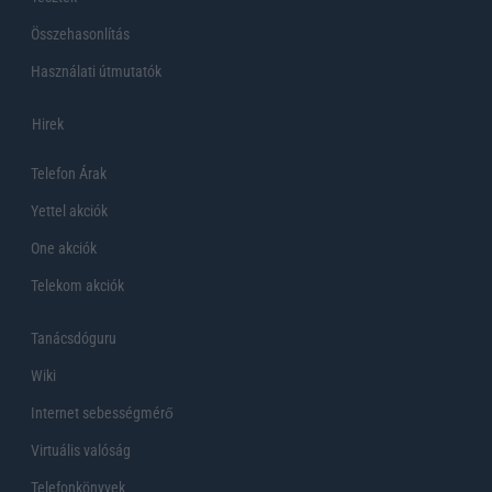
Összehasonlítás
Használati útmutatók
Hirek
Telefon Árak
Yettel akciók
One akciók
Telekom akciók
Tanácsdóguru
Wiki
Internet sebességmérő
Virtuális valóság
Telefonkönyvek