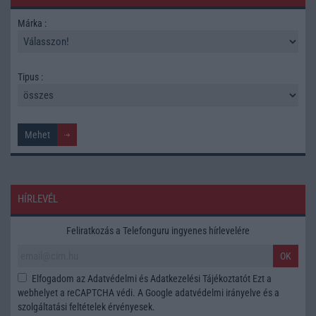
Márka :
Tipus :
HÍRLEVÉL
Feliratkozás a Telefonguru ingyenes hírlevelére
OK
Elfogadom az
Adatvédelmi és Adatkezelési Tájékoztatót
Ezt a
webhelyet a reCAPTCHA védi. A Google
adatvédelmi irányelve
és a
szolgáltatási feltételek
érvényesek.