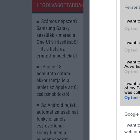
Engadget
LEGOLVASOTTABBAK
Persona
Számos népszerű
I want t
Samsung Galaxy
Opted 
készülék kimarad a
One UI 9 frissítésből
I want t
– itt a lista az
Opted 
érintett modellekről
I want 
iPhone 18
Advertis
Új és Használt G
Opted 
bemutató dátum -
ekkor rántja le a
Apple iPhon
I want t
leplet az Apple az új
of my P
was col
csúcsmobilokról
Opted 
Az Android rejtett
automatizmusai: hat
Google 
funkció, amely
I want t
észrevétlenül
web or d
könnyíti meg a
mindennapokat