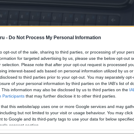
ru -
Do Not Process My Personal Information
to opt-out of the sale, sharing to third parties, or processing of your per
formation for targeted advertising by us, please use the below opt-out s
ciói szerint a 2009 novemberében, mintegy fél éve bemutatott 
r selection. Please note that after your opt-out request is processed y
ig 100 ezer darab fogyott világszerte, ez katasztrofális ad
eing interest-based ads based on personal information utilized by us or
Nokia N95
ek a 2006-ban debütált
óta nem tudtak igazán si
disclosed to third parties prior to your opt-out. You may separately opt-
Apple i
atni, hiszen hol van ez a százezres szám a konkurencia
losure of your personal information by third parties on the IAB’s list of
Google Nexus O
uártól márciusig tartó idõszakban –, vagy akár a
. This information may also be disclosed by us to third parties on the
IA
s eladási adataihoz képest.
Participants
that may further disclose it to other third parties.
 that this website/app uses one or more Google services and may gath
including but not limited to your visit or usage behaviour. You may click 
obiltelefonos hírek! Kattintson ide!
 to Google and its third-party tags to use your data for below specifi
ogle consent section.
ó linkek: