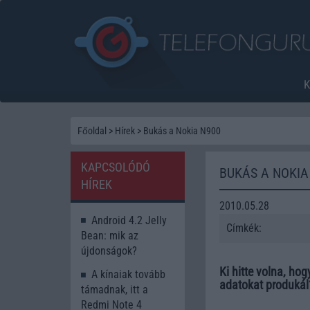
Főoldal
>
Hírek
>
Bukás a Nokia N900
KAPCSOLÓDÓ
BUKÁS A NOKIA
HÍREK
2010.05.28
Android 4.2 Jelly
Címkék:
Bean: mik az
újdonságok?
Ki hitte volna, ho
A kínaiak tovább
adatokat produká
támadnak, itt a
Redmi Note 4