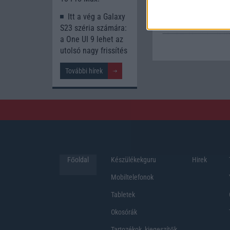
tesztelés alatt álló 
valamint az első fot
Itt a vég a Galaxy
Samsung N7100 Galax
S23 széria számára:
a One UI 9 lehet az
utolsó nagy frissítés
További hírek
Főoldal
Készülékekguru
Hirek
Mobiltelefonok
Tabletek
Okosórák
Tartozékok, kiegeszítők