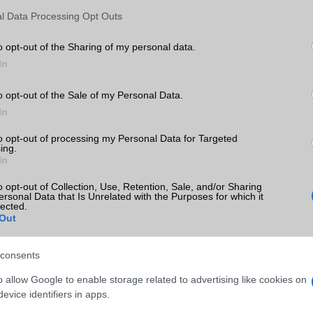
l Data Processing Opt Outs
o opt-out of the Sharing of my personal data.
In
o opt-out of the Sale of my Personal Data.
In
to opt-out of processing my Personal Data for Targeted
ing.
SM kiemelt ajánlatok
In
e 16e
Apple iPhone 16 Plus
Samsung Galaxy S26
o opt-out of Collection, Use, Retention, Sale, and/or Sharing
ersonal Data that Is Unrelated with the Purposes for which it
lected.
Out
consents
o allow Google to enable storage related to advertising like cookies on
evice identifiers in apps.