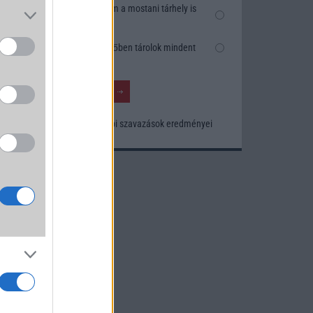
Nem, nekem a mostani tárhely is
elég
Inkább felhőben tárolok mindent
Korábbi szavazások eredményei