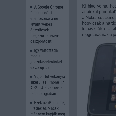
Ki hitte volna, h
A Google Chrome
adatokat produkál
új biztonsági
a Nokia csúcsmobi
ellenőrzése a nem
hogy csak a hardc
kívánt webes
felhasználók – a
értesítések
megmaradnak a jól 
megszüntetésére
összpontosít
Így változtatja
meg a
jelszókezelésünket
ez az újítás
Vajon túl vékonyra
sikerül az iPhone 17
Air? – A divat ára a
technológiában
Ezek az iPhone-ok,
iPadek és Macek
már nem kapják meg