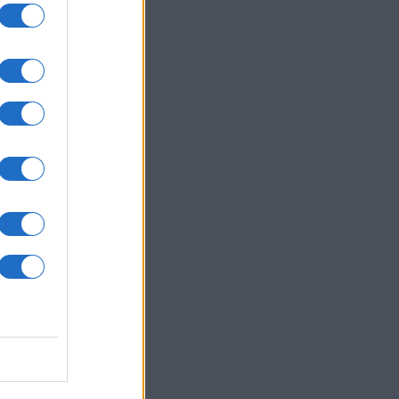
itKat
y
4
re.
:
DLNA