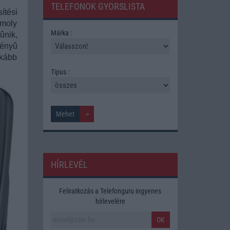
TELEFONOK GYORSLISTA
ítési
omoly
Márka :
ûnik,
gényû
nkább
Tipus :
HÍRLEVÉL
Feliratkozás a Telefonguru ingyenes
hírlevelére
OK