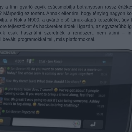
ogy a finn gyártó egyik csúcsmobilja botrányosan rossz értékes
? Márpedig ez történt. Annak ellenére, hogy tényleg nagyon k
lja, a Nokia N900, a gyártó elsõ Linux-alapú készüléke, úgy t
ore fejlesztõket és hackereket érdekli igazán, az egyszerûbb i
kik csak használni szeretnék a rendszert, nem átírni – i
bevált, programokkal teli, más platformoknál.