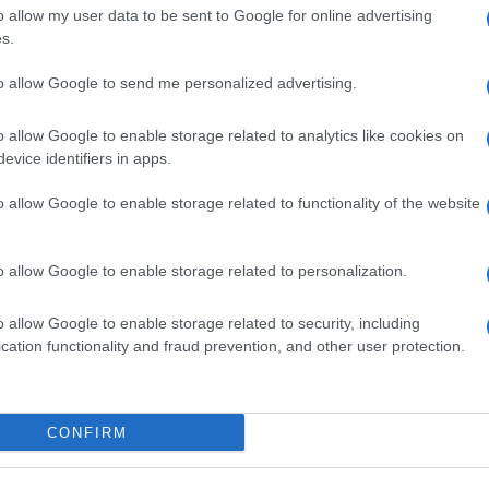
m
Nyugati GSM
Euro Gsm
o allow my user data to be sent to Google for online advertising
(új)
300.000 Ft (új)
267.000 Ft (új)
s.
to allow Google to send me personalized advertising.
o allow Google to enable storage related to analytics like cookies on
uthat a Huawei új
Samsung: mikor jön a K
evice identifiers in apps.
iós rendszere?
frissítés?
o allow Google to enable storage related to functionality of the website
.17
2013.11.25
| SamMobile
 ám ha a múltba
Joggal merül fel a kérdés a Samsung
k, hogy óriáscégek
csúcsmodellek tulajdonosai között, hog
o allow Google to enable storage related to personalization.
iós rendszerei is
vajon mikor lesz elérhető az Android 4.
zten - összeállítás.
KitKat rendszer hivatalosan készülékeik
o allow Google to enable storage related to security, including
cation functionality and fraud prevention, and other user protection.
tt: Android 4.3
Samsung Galaxy Note 3
 Note 2-re és Galaxy
Android 4.3 és optikai
képstabilizátor
0.03
| Phone Arena
2013.08.12
| Phone Arena
CONFIRM
etre a Samsung i9505
A jövő hónapban debütáló óriásmobil
szoftvere, a még bőven
Samsung Galaxy Note III felbukkant a 