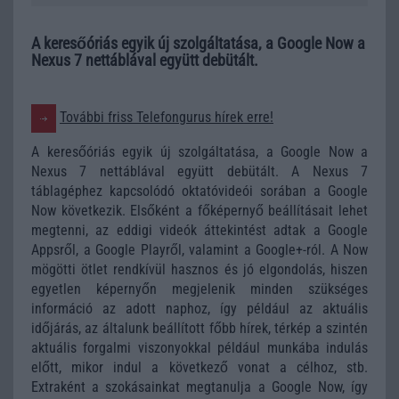
A keresőóriás egyik új szolgáltatása, a Google Now a
Nexus 7 nettáblával együtt debütált.
További friss Telefongurus hírek erre!
A keresőóriás egyik új szolgáltatása, a Google Now a
Nexus 7 nettáblával együtt debütált. A Nexus 7
táblagéphez kapcsolódó oktatóvideói sorában a Google
Now következik. Elsőként a főképernyő beállításait lehet
megtenni, az eddigi videók áttekintést adtak a Google
Appsről, a Google Playről, valamint a Google+-ról. A Now
mögötti ötlet rendkívül hasznos és jó elgondolás, hiszen
egyetlen képernyőn megjelenik minden szükséges
információ az adott naphoz, így például az aktuális
időjárás, az általunk beállított főbb hírek, térkép a szintén
aktuális forgalmi viszonyokkal például munkába indulás
előtt, mikor indul a következő vonat a célhoz, stb.
Extraként a szokásainkat megtanulja a Google Now, így