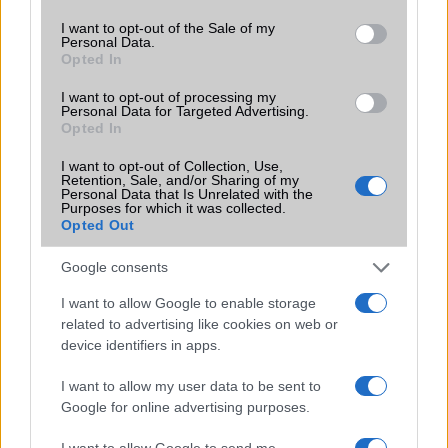
use your data for below specified purposes in below Google
Google Nexus 7 2 gigahertzre húzva
consent section.
I want to opt-out of the Sale of my
32 gigás Nexus 7 fillérekért
Personal Data.
Opted In
Android 4.3 június közepén
I want to opt-out of processing my
Komoly kijelző gond az új Nexus 7-tel
Personal Data for Targeted Advertising.
Opted In
További hírek
I want to opt-out of Collection, Use,
Retention, Sale, and/or Sharing of my
Personal Data that Is Unrelated with the
Purposes for which it was collected.
Opted Out
LEGOLVASOTTABBAK
Google consents
Számos népszerű Samsung Galaxy készülék kimarad a One
I want to allow Google to enable storage
UI 9 frissítésből – itt a lista az érintett modellekről
related to advertising like cookies on web or
iPhone 18 bemutató dátum - ekkor rántja le a leplet az
device identifiers in apps.
Apple az új csúcsmobilokról
I want to allow my user data to be sent to
Az Android rejtett automatizmusai: hat funkció, amely
Google for online advertising purposes.
észrevétlenül könnyíti meg a mindennapokat
I want to allow Google to send me