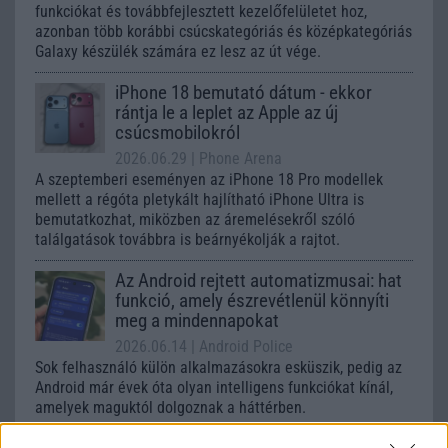
funkciókat és továbbfejlesztett kezelőfelületet hoz,
azonban több korábbi csúcskategóriás és középkategóriás
Galaxy készülék számára ez lesz az út vége.
iPhone 18 bemutató dátum - ekkor
rántja le a leplet az Apple az új
csúcsmobilokról
2026.06.29
| Phone Arena
A szeptemberi eseményen az iPhone 18 Pro modellek
mellett a régóta pletykált hajlítható iPhone Ultra is
bemutatkozhat, miközben az áremelésekről szóló
találgatások továbbra is beárnyékolják a rajtot.
Az Android rejtett automatizmusai: hat
funkció, amely észrevétlenül könnyíti
meg a mindennapokat
2026.06.14
| Android Police
Sok felhasználó külön alkalmazásokra esküszik, pedig az
Android már évek óta olyan intelligens funkciókat kínál,
amelyek maguktól dolgoznak a háttérben.