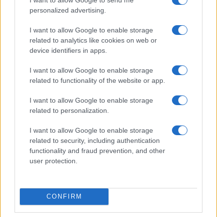
Ez a rejtett Samsung funkció teljesen megváltoztatja a
personalized advertising.
mobilhasználatot – sokan mégsem tudnak róla
I want to allow Google to enable storage
Nem biztos, hogy érdemes kivárni az iPhone 18 Prot
related to analytics like cookies on web or
A Galaxy S25 is megkaphatja a Galaxy S26 egyik legjobb
device identifiers in apps.
kamerás funkcióját
I want to allow Google to enable storage
Élőképeken a Dark Cherry színű iPhone 18 Pro Max!
related to functionality of the website or app.
Itt a vég a Galaxy S23 széria számára: a One UI 9 lehet az
I want to allow Google to enable storage
utolsó nagy frissítés
related to personalization.
További hírek
I want to allow Google to enable storage
related to security, including authentication
functionality and fraud prevention, and other
Mennyibe kerül
user protection.
Keressen a telefonboltok ajánlatai között!
CONFIRM