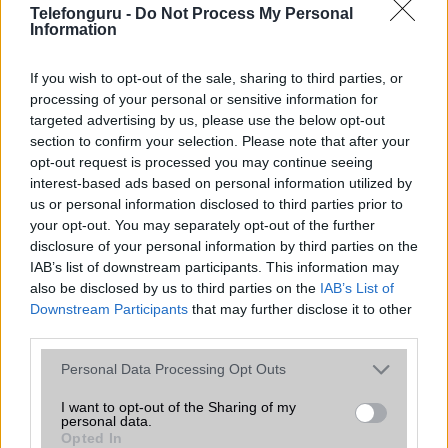
Ez a rejtett Samsung funkció teljesen
Telefonguru -
Do Not Process My Personal
Information
megváltoztatja a mobilhasználatot –
sokan mégsem tudnak róla
If you wish to opt-out of the sale, sharing to third parties, or
2026.07.12
| Android Central
processing of your personal or sensitive information for
Az Edge Panel az egyik leghasznosabb funkció, amely
jelentősen felgyorsítja a mindennapi használatot,
targeted advertising by us, please use the below opt-out
miközben a Pixel telefonokból továbbra is hiányzik.
section to confirm your selection. Please note that after your
opt-out request is processed you may continue seeing
interest-based ads based on personal information utilized by
us or personal information disclosed to third parties prior to
your opt-out. You may separately opt-out of the further
disclosure of your personal information by third parties on the
KAPCSOLÓDÓ HÍREK
IAB’s list of downstream participants. This information may
also be disclosed by us to third parties on the
IAB’s List of
Downstream Participants
that may further disclose it to other
Android 4.1 Jellybean-nel jöhet a Google Nexus 7 nettábla
third parties.
Kiszivárgott: Google Nexus 7 tablet
Please note that this website/app uses one or more Google
Personal Data Processing Opt Outs
Megjelent a Google Nexus 7 internettábla
services and may gather and store information including but
not limited to your visit or usage behaviour. You may click to
I want to opt-out of the Sharing of my
Hibás Google Nexus 7 táblagépek a piacon
personal data.
grant or deny consent to Google and its third-party tags to
Opted In