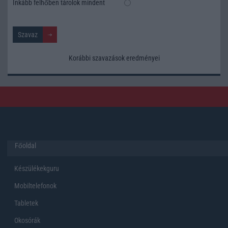
Inkább felhőben tárolok mindent
Korábbi szavazások eredményei
Főoldal
Készülékekguru
Mobiltelefonok
Tabletek
Okosórák