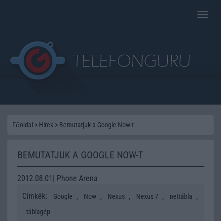
Toggle
naviga
Főoldal
>
Hírek
>
Bemutatjuk a Google Now-t
BEMUTATJUK A GOOGLE NOW-T
2012.08.01| Phone Arena
Címkék:
,
,
,
,
,
Google
Now
Nexus
Nexus 7
nettábla
táblagép