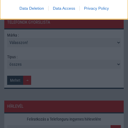
Data Deletion
Data Access
Privacy Policy
TELEFONOK GYORSLISTA
Márka :
Tipus :
HÍRLEVÉL
Feliratkozás a Telefonguru ingyenes hírlevelére