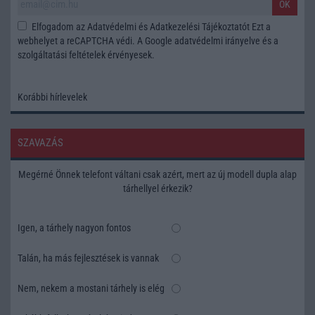
OK
Elfogadom az
Adatvédelmi és Adatkezelési Tájékoztatót
Ezt a
webhelyet a reCAPTCHA védi. A Google
adatvédelmi irányelve
és a
szolgáltatási feltételek
érvényesek.
Korábbi hírlevelek
SZAVAZÁS
Megérné Önnek telefont váltani csak azért, mert az új modell dupla alap
tárhellyel érkezik?
Igen, a tárhely nagyon fontos
Talán, ha más fejlesztések is vannak
Nem, nekem a mostani tárhely is elég