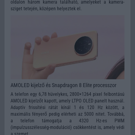
oldalon három kamera található, amelyeket a kamera-
sziget tetején, középen helyeztek el.
AMOLED kijelző és Snapdragon 8 Elite processzor
A telefon egy 6,78 hüvelykes, 2800×1264 pixel felbontású
AMOLED kijelzőt kapott, amely LTPO OLED panelt használ.
Adaptív frissítési rátát kínál 1 és 120 Hz között, a
maximális fényerő pedig elérheti az 5000 nitet. Továbbá,
a telefon támogatja a 4320 Hz-es PWM
(impulzusszélesség-moduláció) csökkentést is, amely védi
a szemet.