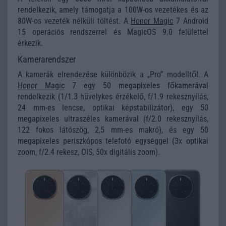
rendelkezik, amely támogatja a 100W-os vezetékes és az
80W-os vezeték nélküli töltést. A
Honor Magic
7 Android
15 operációs rendszerrel és MagicOS 9.0 felülettel
érkezik.
Kamerarendszer
A kamerák elrendezése különbözik a „Pro” modelltől. A
Honor Magic
7 egy 50 megapixeles főkamerával
rendelkezik (1/1.3 hüvelykes érzékelő, f/1.9 rekesznyílás,
24 mm-es lencse, optikai képstabilizátor), egy 50
megapixeles ultraszéles kamerával (f/2.0 rekesznyílás,
122 fokos látószög, 2,5 mm-es makró), és egy 50
megapixeles periszkópos telefotó egységgel (3x optikai
zoom, f/2.4 rekesz, OIS, 50x digitális zoom).