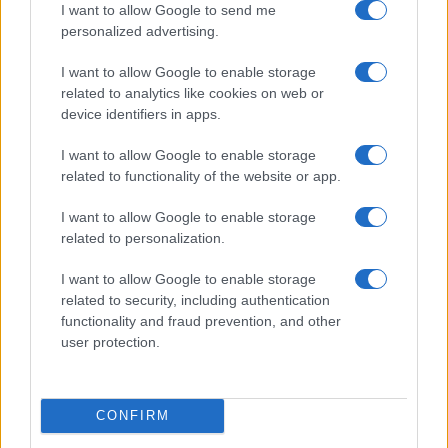
I want to allow Google to send me
personalized advertising.
I want to allow Google to enable storage
related to analytics like cookies on web or
KAPCSOLÓDÓ HÍREK
device identifiers in apps.
A Telekom a legjobb Európában
I want to allow Google to enable storage
related to functionality of the website or app.
Lenyűgöző kijelzővel, mesterséges intelligenciával és
hosszú szoftvertámogatással mutatkozott be a Samsung
I want to allow Google to enable storage
Galaxy A27 5G
related to personalization.
Újabb pletyka rengetheti meg az Android piacát: a OnePlus
I want to allow Google to enable storage
mellett a realme jövője is bizonytalanná válhat
related to security, including authentication
functionality and fraud prevention, and other
Egy korszaknak vége: a OnePlus hivatalosan is kivonul
user protection.
Európából és Észak-Amerikából
A Tomorrowland Belgium 2026 fesztivál fő partnere az
Anker
CONFIRM
Akár 19 nap egyetlen töltéssel: bemutatkozott a Nokia 123