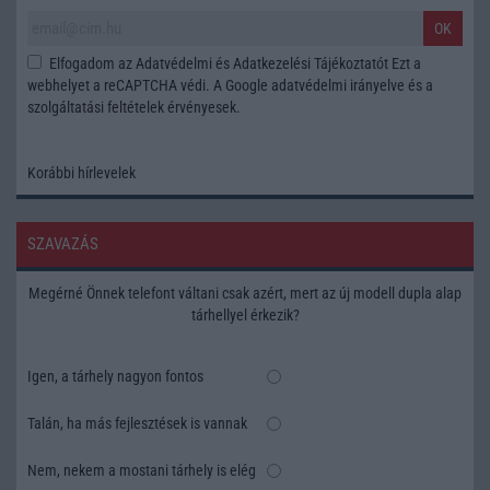
OK
Elfogadom az
Adatvédelmi és Adatkezelési Tájékoztatót
Ezt a
webhelyet a reCAPTCHA védi. A Google
adatvédelmi irányelve
és a
szolgáltatási feltételek
érvényesek.
Korábbi hírlevelek
SZAVAZÁS
Megérné Önnek telefont váltani csak azért, mert az új modell dupla alap
tárhellyel érkezik?
Igen, a tárhely nagyon fontos
Talán, ha más fejlesztések is vannak
Nem, nekem a mostani tárhely is elég