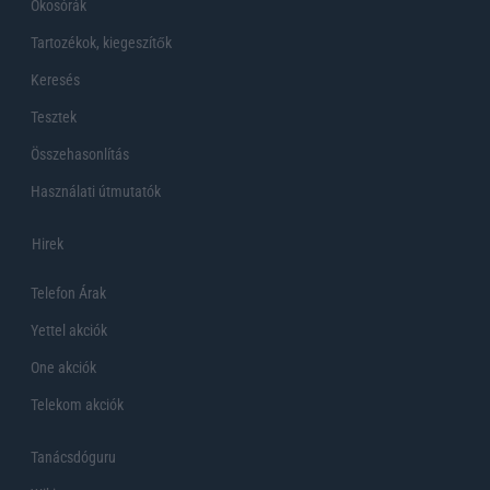
Okosórák
Tartozékok, kiegeszítők
Keresés
Tesztek
Összehasonlítás
Használati útmutatók
Hirek
Telefon Árak
Yettel akciók
One akciók
Telekom akciók
Tanácsdóguru