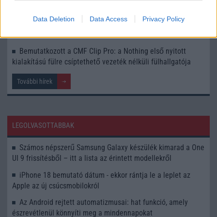
Shield, amely szándékosan nem akar okostelefon lenni
Data Deletion
Data Access
Privacy Policy
Videós szelfivel is bejelentkezhetünk a Google-fiókba: új
azonosítási megoldást vezetett be a Google
Bemutatkozott a CMF Clip Pro: a Nothing első nyitott
kialakítású fülre csíptethető vezeték nélküli fülhallgatója
További hírek
LEGOLVASOTTABBAK
Számos népszerű Samsung Galaxy készülék kimarad a One
UI 9 frissítésből – itt a lista az érintett modellekről
iPhone 18 bemutató dátum - ekkor rántja le a leplet az
Apple az új csúcsmobilokról
Az Android rejtett automatizmusai: hat funkció, amely
észrevétlenül könnyíti meg a mindennapokat