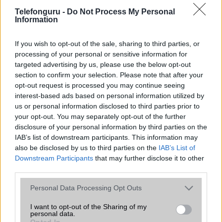
Telefonguru -
Do Not Process My Personal
Information
Nelly GSM
245.000 Ft (használt)
If you wish to opt-out of the sale, sharing to third parties, or
processing of your personal or sensitive information for
targeted advertising by us, please use the below opt-out
section to confirm your selection. Please note that after your
opt-out request is processed you may continue seeing
A Honor mostantól 7 év Android
interest-based ads based on personal information utilized by
frissítést kínál, ezzel utolérve a
us or personal information disclosed to third parties prior to
Samsungot és a Google-t
your opt-out. You may separately opt-out of the further
2025.03.03
| Android Police
disclosure of your personal information by third parties on the
Az Androidos telefonok közötti versenyben egyre
IAB’s list of downstream participants. This information may
fontosabb szerepet kap a szoftveres támogatás
also be disclosed by us to third parties on the
IAB’s List of
időtartama, és most a Honor bejelentette, hogy legújabb
Downstream Participants
that may further disclose it to other
készülékei hét évnyi Android frissítést kapnak.
third parties.
Samsung Galaxy S26 Ultra: új szintre
Please note that this website/app uses one or more Google
Personal Data Processing Opt Outs
emeli az éjszakai fotózást az f/1.4-es
services and may gather and store information including but
kamerával
not limited to your visit or usage behaviour. You may click to
I want to opt-out of the Sharing of my
personal data.
grant or deny consent to Google and its third-party tags to
2025.08.05
| Phone Arena
Opted In