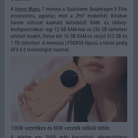
A
Honor Magic
7 motorja a Qualcomm Snapdragon 8 Elite
processzora, ugyanaz, mint a „Pro” modellnél. Kínában
három változat kapható különböző RAM- és tárhely-
konfigurációkkal: egy 12 GB RAM-mal és 256 GB tárhellyel
ellátott modell, illetve két 16 GB RAM-os verzió 512 GB és
1 TB tárhellyel. A memória LPDDR5X típusú, a tároló pedig
UFS 4.0 technológiát használ.
100W vezetékes és 80W vezeték nélküli töltés
A telefon egy 5650 mAh kapacitású akkumulátorral