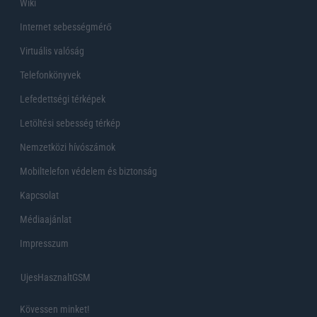
Wiki
Internet sebességmérő
Virtuális valóság
Telefonkönyvek
Lefedettségi térképek
Letöltési sebesség térkép
Nemzetközi hívószámok
Mobiltelefon védelem és biztonság
Kapcsolat
Médiaajánlat
Impresszum
UjesHasznaltGSM
Kövessen minket!