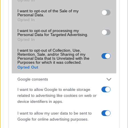
use your data for below specified purposes in below Google
A Samsung következő csúcstelefonja, a Galaxy S26 Ultra,
consent section.
a legfrissebb szivárgások szerint jelentős
I want to opt-out of the Sale of my
Personal Data.
kamerafejlesztést kap, amely különösen az alacsony
Opted In
fényviszonyok között történő fotózásban hozhat áttörést.
I want to opt-out of processing my
Ha 5G telefonja szerepel ezen a listán,
Personal Data for Targeted Advertising.
akkor mielőbb telepítenie kell az összes
Opted In
frissítést!
I want to opt-out of Collection, Use,
2023.12.11
| Phone Arena
Retention, Sale, and/or Sharing of my
Szingapúri egyetemi kutatók fedezték fel, hogy
Personal Data that Is Unrelated with the
Purposes for which it was collected.
sebezhetőséget találtak a Qualcomm és a MediaTek által
Opted Out
gyártott 5G modemekben, így 714 5G telefon nyitva
maradt az úgynevezett "5Ghoul támadás" előtt.
Google consents
Bejelentették a Honor Magic 7-et 80 W-
I want to allow Google to enable storage
os vezeték nélküli töltéssel,
related to advertising like cookies on web or
Snapdragon 8 Elite-tel és még sok
device identifiers in apps.
mással
2024.11.02
| Android Headlines
I want to allow my user data to be sent to
A Honor bejelentette a Magic 7 sorozatú okostelefonjait,
Google for online advertising purposes.
amelyek között a standard és a „Pro” modell is szerepel.