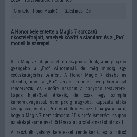
Címkék:
,
Honor Magic 7
üzleti mobilitás
A Honor bejelentette a Magic 7 sorozatú
okostelefonjait, amelyek között a standard és a „Pro”
modell is szerepel.
Itt a Magic 7 alapmodellre összpontosítunk, amely ugyan
gyengébb a „Pro” változatnál, de még mindig egy
csúcskategóriás telefon. A
Honor Magic
7 kisebb és
olcsóbb, mint a „Pro” verzió. Fém és üveg borítással
rendelkezik, és külsőre hasonlít a nagyobb testvérére.
Lapos kijelzővel érkezik, de csak egy szimpla
kamerakivágással, nem pedig nagyobb, kapszula alakú
kivágással, mint a „Pro” modellen. Ez azzal magyarázható,
hogy a Magic 7 nem támogat 3D-s arcfelismerést, csupán
az előlapi kamerával történő alap arcfelismerést biztosít.
A készülék vékony keretekkel rendelkezik, és a hátsó