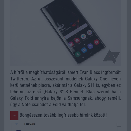
A hírről a megbízhatóságáról ismert Evan Blass ingformált
Twitteren. Az új, összevont modellek Galaxy One néven
kerülhetnének piacra, akár már a Galaxy S11 is, egyben ez
lehetne az első „Galaxy S” S Pennel. Blas szerint ha a
Galaxy Fold annyira bejön a Samsungnak, ahogy reméli,
úgy a Note családot a Fold válthatja fel.
Böngésszen tovább legfrissebb híreink között!