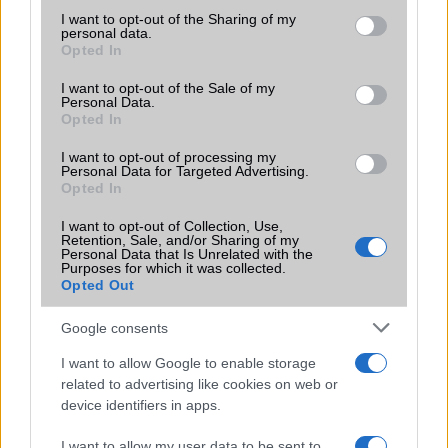
2026.06.14
| Android Police
not limited to your visit or usage behaviour. You may click to
I want to opt-out of the Sharing of my
personal data.
Sok felhasználó külön alkalmazásokra esküszik, pedig az
grant or deny consent to Google and its third-party tags to
Opted In
Android már évek óta olyan intelligens funkciókat kínál,
use your data for below specified purposes in below Google
amelyek maguktól dolgoznak a háttérben.
consent section.
I want to opt-out of the Sale of my
Personal Data.
Opted In
Ez a rejtett Samsung funkció teljesen
megváltoztatja a mobilhasználatot –
I want to opt-out of processing my
sokan mégsem tudnak róla
Personal Data for Targeted Advertising.
Opted In
2026.07.12
| Android Central
Az Edge Panel az egyik leghasznosabb funkció, amely
I want to opt-out of Collection, Use,
jelentősen felgyorsítja a mindennapi használatot,
Retention, Sale, and/or Sharing of my
Personal Data that Is Unrelated with the
miközben a Pixel telefonokból továbbra is hiányzik.
Purposes for which it was collected.
Opted Out
Google consents
I want to allow Google to enable storage
related to advertising like cookies on web or
KAPCSOLÓDÓ HÍREK
device identifiers in apps.
Samsung Galaxy S II, S III, Note: jön a Jelly Bean
I want to allow my user data to be sent to