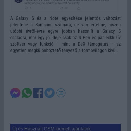
A Galaxy S és a Note egyesítése jelentős változást
jelentene a Samsung számára, de van értelme, hiszen
utóbbi évről-évre egyre jobban hasonlít a Galaxy S
családra, már egy jó ideje csak az S Pen és pár exkluzív
szoftver vagy funkció – mint a DeX támogatás – az
egyetlen megkülönböztető tényező a formavilágon kívül.
Új és Használt GSM kiemelt ajánlatok