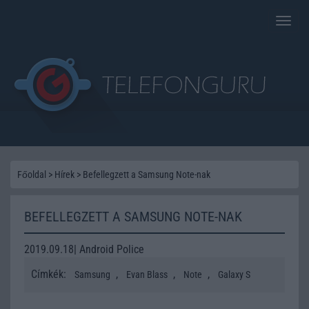
Toggle
naviga
Főoldal
>
Hírek
>
Befellegzett a Samsung Note-nak
BEFELLEGZETT A SAMSUNG NOTE-NAK
2019.09.18| Android Police
Címkék:
,
,
,
Samsung
Evan Blass
Note
Galaxy S