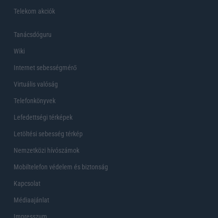
Telekom akciók
Tanácsdóguru
Wiki
Internet sebességmérő
Virtuális valóság
Telefonkönyvek
Lefedettségi térképek
Letöltési sebesség térkép
Nemzetközi hívószámok
Mobiltelefon védelem és biztonság
Kapcsolat
Médiaajánlat
Impresszum