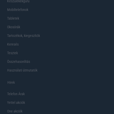
Készülékekguru
Mobiltelefonok
Tabletek
Okosórák
Tartozékok, kiegeszítők
Keresés
Tesztek
Összehasonlítás
Használati útmutatók
Hirek
Telefon Árak
Yettel akciók
One akciók