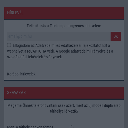
HÍRLEVÉL
Feliratkozás a Telefonguru ingyenes hírlevelére
OK
Elfogadom az
Adatvédelmi és Adatkezelési Tájékoztatót
Ezt a
webhelyet a reCAPTCHA védi. A Google
adatvédelmi irányelve
és a
szolgáltatási feltételek
érvényesek.
Korábbi hírlevelek
SZAVAZÁS
Megérné Önnek telefont váltani csak azért, mert az új modell dupla alap
tárhellyel érkezik?
Igen, a tárhely nagyon fontos