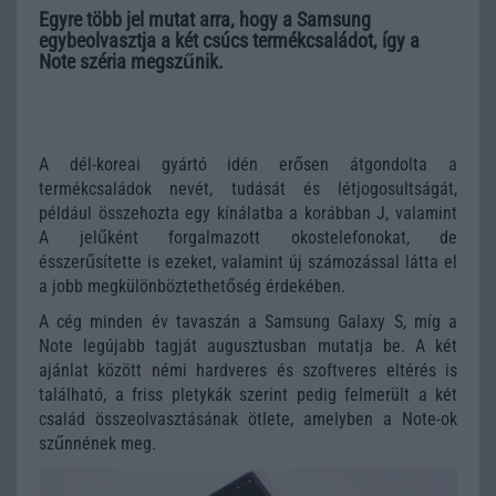
Egyre több jel mutat arra, hogy a Samsung
egybeolvasztja a két csúcs termékcsaládot, így a
Note széria megszűnik.
A dél-koreai gyártó idén erősen átgondolta a
termékcsaládok nevét, tudását és létjogosultságát,
például összehozta egy kínálatba a korábban J, valamint
A jelűként forgalmazott okostelefonokat, de
ésszerűsítette is ezeket, valamint új számozással látta el
a jobb megkülönböztethetőség érdekében.
A cég minden év tavaszán a Samsung Galaxy S, míg a
Note legújabb tagját augusztusban mutatja be. A két
ajánlat között némi hardveres és szoftveres eltérés is
található, a friss pletykák szerint pedig felmerült a két
család összeolvasztásának ötlete, amelyben a Note-ok
szűnnének meg.