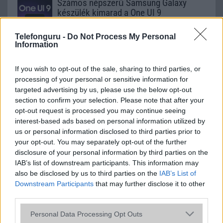
Számos népszerű Samsung Galaxy
készülék kimarad a One UI 9
frissítésből – itt a lista az érintett
modellekről
Telefonguru -
Do Not Process My Personal
Information
2026.06.30
| Phone Arena
A One UI 9 érkezése új mesterséges intelligencia-
funkciókat és továbbfejlesztett kezelőfelületet hoz,
If you wish to opt-out of the sale, sharing to third parties, or
azonban több korábbi csúcskategóriás és középkategóriás
processing of your personal or sensitive information for
Galaxy készülék számára ez lesz az út vége.
targeted advertising by us, please use the below opt-out
section to confirm your selection. Please note that after your
iPhone 18 bemutató dátum - ekkor
opt-out request is processed you may continue seeing
rántja le a leplet az Apple az új
interest-based ads based on personal information utilized by
csúcsmobilokról
us or personal information disclosed to third parties prior to
2026.06.29
| Phone Arena
your opt-out. You may separately opt-out of the further
A szeptemberi eseményen az iPhone 18 Pro modellek
disclosure of your personal information by third parties on the
mellett a régóta pletykált hajlítható iPhone Ultra is
IAB’s list of downstream participants. This information may
bemutatkozhat, miközben az áremelésekről szóló
also be disclosed by us to third parties on the
IAB’s List of
találgatások továbbra is beárnyékolják a rajtot.
Downstream Participants
that may further disclose it to other
third parties.
Az Android rejtett automatizmusai: hat
funkció, amely észrevétlenül könnyíti
Please note that this website/app uses one or more Google
Personal Data Processing Opt Outs
meg a mindennapokat
services and may gather and store information including but