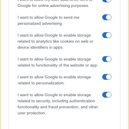
Samsung Galaxy Note III: 8 mag, 6.3 col?
Google for online advertising purposes.
Bővül a család: Samsung Galaxy Note 8.0
I want to allow Google to send me
personalized advertising.
Jön a Samsung Galaxy Note 8.0 nettábla
I want to allow Google to enable storage
Nem lesz olcsó a Samsung Galaxy Note 8.0
related to analytics like cookies on web or
Fotókon a Google Nexus S4
device identifiers in apps.
12.2 colos Galaxy Note tablet jöhet
I want to allow Google to enable storage
related to functionality of the website or app.
A Samsung Galaxy S széria nem elég!
I want to allow Google to enable storage
További hírek
related to personalization.
I want to allow Google to enable storage
related to security, including authentication
LEGOLVASOTTABBAK
functionality and fraud prevention, and other
user protection.
Számos népszerű Samsung Galaxy készülék kimarad a One
UI 9 frissítésből – itt a lista az érintett modellekről