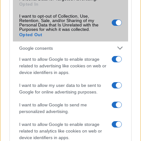
Opted In
KAPCSOLÓDÓ HÍREK
I want to opt-out of Collection, Use,
Retention, Sale, and/or Sharing of my
Personal Data that Is Unrelated with the
Oppo zászlósa Snapdragon 888-cal érkezik
Purposes for which it was collected.
Opted Out
Oppo Find X3: AnTuTu rekord után szuper specifikációk
4500 mAh-es akkuval jön a Oppo Find X3 Pro
Google consents
Snapdragon 870 procit kap az Oppo Find X3
I want to allow Google to enable storage
related to advertising like cookies on web or
Bemutatták az Oppo Find X3-at
device identifiers in apps.
Két 50 MP-es kamerával jön a Find X3 Pro
I want to allow my user data to be sent to
Európában is kapható az Oppo Find X3 sorozat
Google for online advertising purposes.
Elegáns külsőt kapott a Find X3 Pro
I want to allow Google to send me
personalized advertising.
További hírek
I want to allow Google to enable storage
related to analytics like cookies on web or
device identifiers in apps.