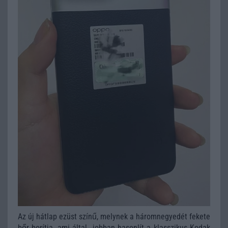
Az új hátlap ezüst színű, melynek a háromnegyedét fekete
bőr borítja, ami által jobban hasonlít a klasszikus Kodak