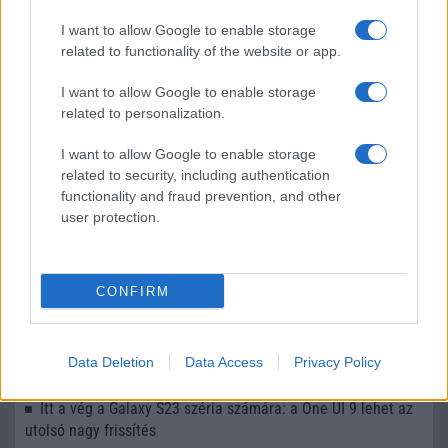
LEGOLVASOTTABBAK
I want to allow Google to enable storage
related to functionality of the website or app.
Számos népszerű Samsung Galaxy készülék kimarad a One
UI 9 frissítésből – itt a lista az érintett modellekről
I want to allow Google to enable storage
iPhone 18 bemutató dátum - ekkor rántja le a leplet az
related to personalization.
Apple az új csúcsmobilokról
I want to allow Google to enable storage
Az Android rejtett automatizmusai: hat funkció, amely
related to security, including authentication
észrevétlenül könnyíti meg a mindennapokat
functionality and fraud prevention, and other
user protection.
Ez a rejtett Samsung funkció teljesen megváltoztatja a
mobilhasználatot – sokan mégsem tudnak róla
Nem biztos, hogy érdemes kivárni az iPhone 18 Prot
CONFIRM
A Galaxy S25 is megkaphatja a Galaxy S26 egyik legjobb
kamerás funkcióját
Data Deletion
Data Access
Privacy Policy
Élőképeken a Dark Cherry színű iPhone 18 Pro Max!
Itt a vég a Galaxy S23 széria számára: a One UI 9 lehet az
utolsó nagy frissítés