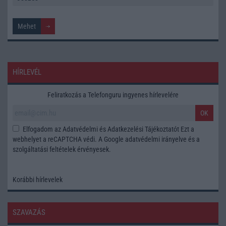
HÍRLEVÉL
Feliratkozás a Telefonguru ingyenes hírlevelére
OK
Elfogadom az
Adatvédelmi és Adatkezelési Tájékoztatót
Ezt a
webhelyet a reCAPTCHA védi. A Google
adatvédelmi irányelve
és a
szolgáltatási feltételek
érvényesek.
Korábbi hírlevelek
SZAVAZÁS