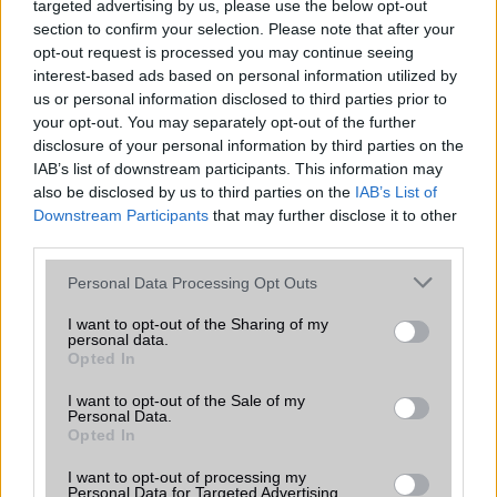
évben.
targeted advertising by us, please use the below opt-out
section to confirm your selection. Please note that after your
Ha 5G telefonja szerepel ezen a listán,
opt-out request is processed you may continue seeing
akkor mielőbb telepítenie kell az összes
interest-based ads based on personal information utilized by
frissítést!
us or personal information disclosed to third parties prior to
2023.12.11
| Phone Arena
your opt-out. You may separately opt-out of the further
Szingapúri egyetemi kutatók fedezték fel, hogy
disclosure of your personal information by third parties on the
sebezhetőséget találtak a Qualcomm és a MediaTek által
IAB’s list of downstream participants. This information may
gyártott 5G modemekben, így 714 5G telefon nyitva
also be disclosed by us to third parties on the
IAB’s List of
maradt az úgynevezett "5Ghoul támadás" előtt.
Downstream Participants
that may further disclose it to other
third parties.
Európában is kapható az Oppo Find X3
sorozat
Please note that this website/app uses one or more Google
Personal Data Processing Opt Outs
services and may gather and store information including but
2021.03.20
| GsmArena
not limited to your visit or usage behaviour. You may click to
I want to opt-out of the Sharing of my
personal data.
Nem sokkal a kínai bemutatást és piacra kerülést
grant or deny consent to Google and its third-party tags to
Opted In
követően Európában is megvásárolható az Oppo Find X3
use your data for below specified purposes in below Google
sorozat.
consent section.
I want to opt-out of the Sale of my
Personal Data.
Opted In
I want to opt-out of processing my
Personal Data for Targeted Advertising.