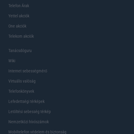
Telefon Árak
Yettel akciók
One akciók
Telekom akciók
Tanácsdóguru
Wiki
Internet sebességmérő
Virtuális valóság
Telefonkönyvek
Lefedettségi térképek
Letöltési sebesség térkép
Nemzetközi hívószámok
Mobiltelefon védelem és biztonság