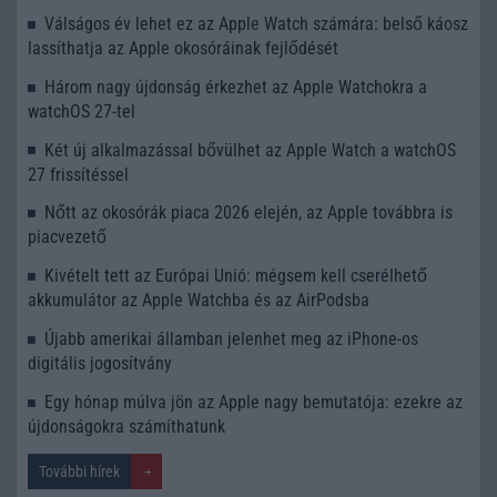
Válságos év lehet ez az Apple Watch számára: belső káosz
lassíthatja az Apple okosóráinak fejlődését
Három nagy újdonság érkezhet az Apple Watchokra a
watchOS 27-tel
Két új alkalmazással bővülhet az Apple Watch a watchOS
27 frissítéssel
Nőtt az okosórák piaca 2026 elején, az Apple továbbra is
piacvezető
Kivételt tett az Európai Unió: mégsem kell cserélhető
akkumulátor az Apple Watchba és az AirPodsba
Újabb amerikai államban jelenhet meg az iPhone-os
digitális jogosítvány
Egy hónap múlva jön az Apple nagy bemutatója: ezekre az
újdonságokra számíthatunk
További hírek