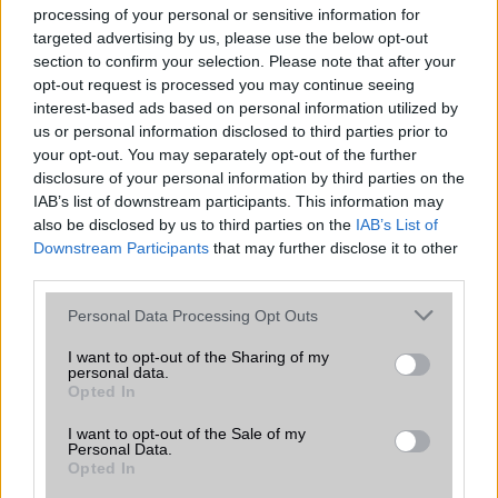
processing of your personal or sensitive information for
Euro Gsm
targeted advertising by us, please use the below opt-out
392.000 Ft (új)
section to confirm your selection. Please note that after your
opt-out request is processed you may continue seeing
interest-based ads based on personal information utilized by
Samsung Galaxy A56
us or personal information disclosed to third parties prior to
your opt-out. You may separately opt-out of the further
disclosure of your personal information by third parties on the
IAB’s list of downstream participants. This information may
also be disclosed by us to third parties on the
IAB’s List of
Downstream Participants
that may further disclose it to other
third parties.
Please note that this website/app uses one or more Google
Personal Data Processing Opt Outs
Euro Gsm
services and may gather and store information including but
112.000 Ft (új)
not limited to your visit or usage behaviour. You may click to
I want to opt-out of the Sharing of my
personal data.
grant or deny consent to Google and its third-party tags to
Opted In
use your data for below specified purposes in below Google
consent section.
I want to opt-out of the Sale of my
Personal Data.
Opted In
Számos népszerű Samsung Galaxy