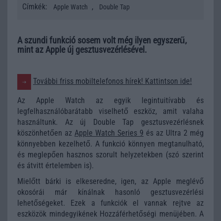
Címkék:
,
Apple Watch
Double Tap
A szundi funkció sosem volt még ilyen egyszerű,
mint az Apple új gesztusvezérlésével.
További friss mobiltelefonos hírek! Kattintson ide!
Az Apple Watch az egyik legintuitívabb és
legfelhasználóbarátabb viselhető eszköz, amit valaha
használtunk. Az új Double Tap gesztusvezérlésnek
köszönhetően az
Apple Watch Series 9
és az Ultra 2 még
könnyebben kezelhető. A funkció könnyen megtanulható,
és meglepően hasznos szorult helyzetekben (szó szerint
és átvitt értelemben is).
Mielőtt bárki is elkeseredne, igen, az Apple meglévő
okosórái már kínálnak hasonló gesztusvezérlési
lehetőségeket. Ezek a funkciók el vannak rejtve az
eszközök mindegyikének Hozzáférhetőségi menüjében. A