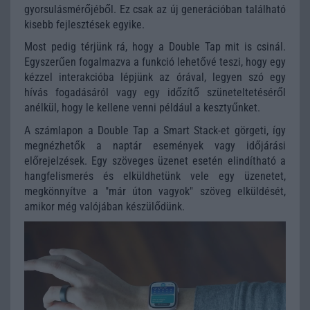
gyorsulásmérőjéből. Ez csak az új generációban található
kisebb fejlesztések egyike.
Most pedig térjünk rá, hogy a Double Tap mit is csinál.
Egyszerűen fogalmazva a funkció lehetővé teszi, hogy egy
kézzel interakcióba lépjünk az órával, legyen szó egy
hívás fogadásáról vagy egy időzítő szüneteltetéséről
anélkül, hogy le kellene venni például a kesztyűnket.
A számlapon a Double Tap a Smart Stack-et görgeti, így
megnézhetők a naptár események vagy időjárási
előrejelzések. Egy szöveges üzenet esetén elindítható a
hangfelismerés és elküldhetünk vele egy üzenetet,
megkönnyítve a "már úton vagyok" szöveg elküldését,
amikor még valójában készülődünk.