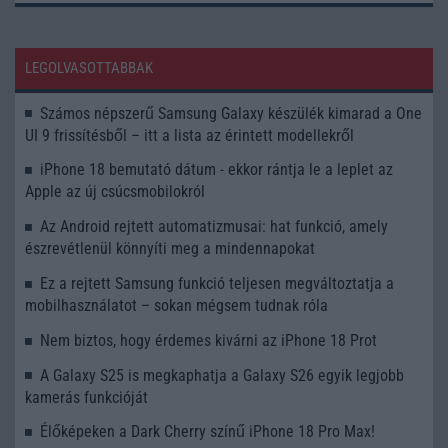
LEGOLVASOTTABBAK
Számos népszerű Samsung Galaxy készülék kimarad a One
UI 9 frissítésből – itt a lista az érintett modellekről
iPhone 18 bemutató dátum - ekkor rántja le a leplet az
Apple az új csúcsmobilokról
Az Android rejtett automatizmusai: hat funkció, amely
észrevétlenül könnyíti meg a mindennapokat
Ez a rejtett Samsung funkció teljesen megváltoztatja a
mobilhasználatot – sokan mégsem tudnak róla
Nem biztos, hogy érdemes kivárni az iPhone 18 Prot
A Galaxy S25 is megkaphatja a Galaxy S26 egyik legjobb
kamerás funkcióját
Élőképeken a Dark Cherry színű iPhone 18 Pro Max!