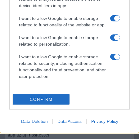
device identifiers in apps.
Sok felhasználó külön alkalmazásokra esküszik, pedig az
Android már évek óta olyan intelligens funkciókat kínál,
amelyek maguktól dolgoznak a háttérben.
I want to allow Google to enable storage
related to functionality of the website or app.
Ez a rejtett Samsung funkció teljesen
I want to allow Google to enable storage
megváltoztatja a mobilhasználatot –
related to personalization.
sokan mégsem tudnak róla
2026.07.12
| Android Central
I want to allow Google to enable storage
Az Edge Panel az egyik leghasznosabb funkció, amely
related to security, including authentication
jelentősen felgyorsítja a mindennapi használatot,
functionality and fraud prevention, and other
miközben a Pixel telefonokból továbbra is hiányzik.
user protection.
CONFIRM
KAPCSOLÓDÓ HÍREK
Data Deletion
Data Access
Privacy Policy
Apple Watch-ról is vezérelhető lett a Blackmagic Camera
app az új frissítéssel