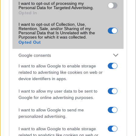
készülék kimarad a One UI 9
I want to opt-out of processing my
frissítésből – itt a lista az érintett
Personal Data for Targeted Advertising.
modellekről
Opted In
2026.06.30
| Phone Arena
I want to opt-out of Collection, Use,
A One UI 9 érkezése új mesterséges intelligencia-
Retention, Sale, and/or Sharing of my
Personal Data that Is Unrelated with the
funkciókat és továbbfejlesztett kezelőfelületet hoz,
Purposes for which it was collected.
azonban több korábbi csúcskategóriás és középkategóriás
Opted Out
Galaxy készülék számára ez lesz az út vége.
Google consents
iPhone 18 bemutató dátum - ekkor
rántja le a leplet az Apple az új
I want to allow Google to enable storage
csúcsmobilokról
related to advertising like cookies on web or
2026.06.29
| Phone Arena
device identifiers in apps.
A szeptemberi eseményen az iPhone 18 Pro modellek
mellett a régóta pletykált hajlítható iPhone Ultra is
I want to allow my user data to be sent to
bemutatkozhat, miközben az áremelésekről szóló
Google for online advertising purposes.
találgatások továbbra is beárnyékolják a rajtot.
I want to allow Google to send me
Az Android rejtett automatizmusai: hat
personalized advertising.
funkció, amely észrevétlenül könnyíti
meg a mindennapokat
I want to allow Google to enable storage
related to analytics like cookies on web or
2026.06.14
| Android Police