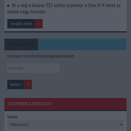
Itt a vég a Galaxy S23 széria számára: a One UI 9 lehet az
utolsó nagy frissítés
További hírek
Mennyibe kerül
Keressen a telefonboltok ajánlatai között!
TELEFONOK GYORSLISTA
Márka :