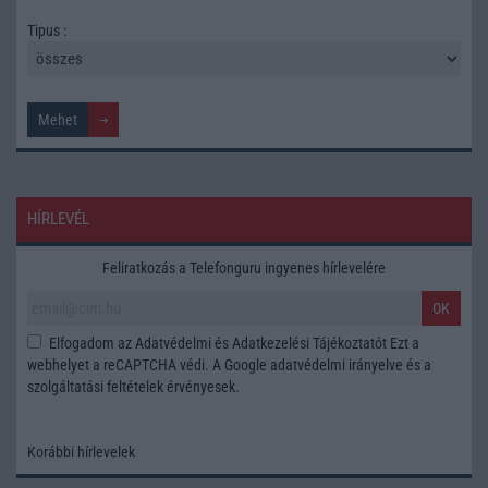
Tipus :
HÍRLEVÉL
Feliratkozás a Telefonguru ingyenes hírlevelére
OK
Elfogadom az
Adatvédelmi és Adatkezelési Tájékoztatót
Ezt a
webhelyet a reCAPTCHA védi. A Google
adatvédelmi irányelve
és a
szolgáltatási feltételek
érvényesek.
Korábbi hírlevelek