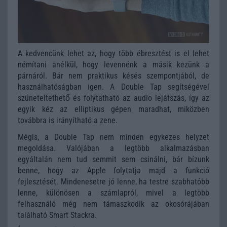
A kedvencünk lehet az, hogy több ébresztést is el lehet
némítani anélkül, hogy levennénk a másik kezünk a
párnáról. Bár nem praktikus késés szempontjából, de
használhatóságban igen. A Double Tap segítségével
szüneteltethető és folytatható az audio lejátszás, így az
egyik kéz az elliptikus gépen maradhat, miközben
továbbra is irányítható a zene.
Mégis, a Double Tap nem minden egykezes helyzet
megoldása. Valójában a legtöbb alkalmazásban
egyáltalán nem tud semmit sem csinálni, bár bízunk
benne, hogy az Apple folytatja majd a funkció
fejlesztését. Mindenesetre jó lenne, ha testre szabhatóbb
lenne, különösen a számlapról, mivel a legtöbb
felhasználó még nem támaszkodik az okosórájában
található Smart Stackra.