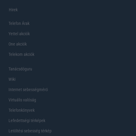
Hirek
Telefon Árak
Yettel akciók
One akciók
Telekom akciók
Tanácsdóguru
Wiki
Internet sebességmérő
Virtuális valóság
Telefonkönyvek
Lefedettségi térképek
Letöltési sebesség térkép