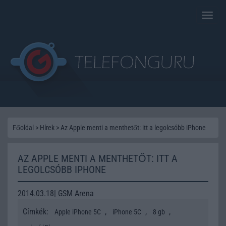
Toggle
naviga
Főoldal
>
Hírek
>
Az Apple menti a menthetőt: itt a legolcsóbb iPhone
AZ APPLE MENTI A MENTHETŐT: ITT A
LEGOLCSÓBB IPHONE
2014.03.18| GSM Arena
Címkék:
,
,
,
Apple iPhone 5C
iPhone 5C
8 gb