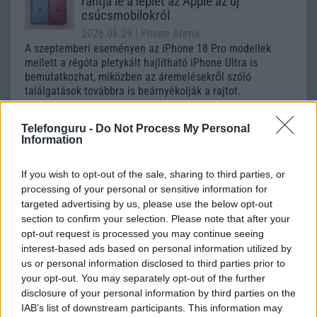
rántja le a leplet az Apple az új
csúcsmobilokról
2026.06.29
| Phone Arena
A szeptemberi eseményen az iPhone 18 Pro modellek
mellett a régóta pletykált hajlítható iPhone Ultra is
bemutatkozhat, miközben az áremelésekről szóló
találgatások továbbra is beárnyékolják a rajtot.
Az Android rejtett automatizmusai: hat
Telefonguru -
Do Not Process My Personal
funkció, amely észrevétlenül könnyíti
Information
meg a mindennapokat
2026.06.14
| Android Police
If you wish to opt-out of the sale, sharing to third parties, or
Sok felhasználó külön alkalmazásokra esküszik, pedig az
processing of your personal or sensitive information for
Android már évek óta olyan intelligens funkciókat kínál,
targeted advertising by us, please use the below opt-out
amelyek maguktól dolgoznak a háttérben.
section to confirm your selection. Please note that after your
opt-out request is processed you may continue seeing
Ez a rejtett Samsung funkció teljesen
interest-based ads based on personal information utilized by
megváltoztatja a mobilhasználatot –
us or personal information disclosed to third parties prior to
sokan mégsem tudnak róla
your opt-out. You may separately opt-out of the further
disclosure of your personal information by third parties on the
2026.07.12
| Android Central
IAB’s list of downstream participants. This information may
Az Edge Panel az egyik leghasznosabb funkció, amely