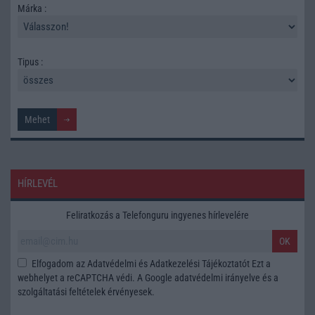
Márka :
Tipus :
HÍRLEVÉL
Feliratkozás a Telefonguru ingyenes hírlevelére
OK
Elfogadom az
Adatvédelmi és Adatkezelési Tájékoztatót
Ezt a
webhelyet a reCAPTCHA védi. A Google
adatvédelmi irányelve
és a
szolgáltatási feltételek
érvényesek.