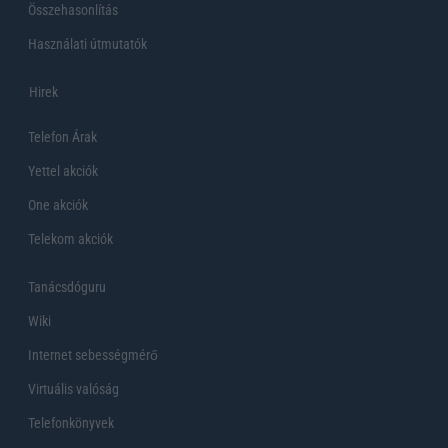
Összehasonlítás
Használati útmutatók
Hirek
Telefon Árak
Yettel akciók
One akciók
Telekom akciók
Tanácsdóguru
Wiki
Internet sebességmérő
Virtuális valóság
Telefonkönyvek