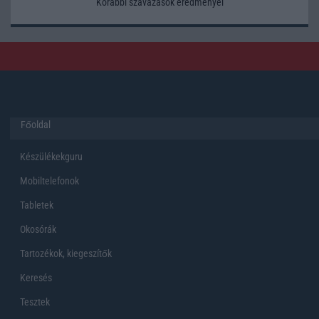
Korábbi szavazások eredményei
Főoldal
Készülékekguru
Mobiltelefonok
Tabletek
Okosórák
Tartozékok, kiegeszítők
Keresés
Tesztek