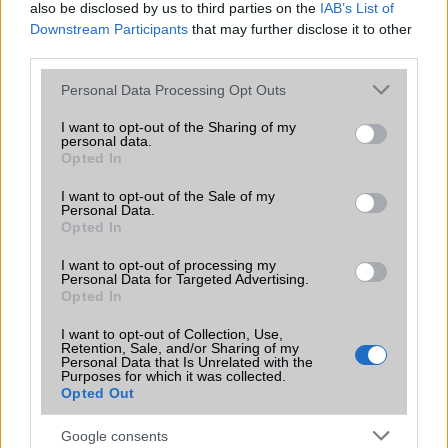
jelentősen felgyorsítja a mindennapi használatot,
also be disclosed by us to third parties on the
IAB’s List of
miközben a Pixel telefonokból továbbra is hiányzik.
Downstream Participants
that may further disclose it to other
third parties.
Please note that this website/app uses one or more Google
Personal Data Processing Opt Outs
services and may gather and store information including but
not limited to your visit or usage behaviour. You may click to
I want to opt-out of the Sharing of my
personal data.
grant or deny consent to Google and its third-party tags to
KAPCSOLÓDÓ HÍREK
Opted In
use your data for below specified purposes in below Google
consent section.
I want to opt-out of the Sale of my
iPhone 5C néven debütál az olcsóság?
Personal Data.
Opted In
Sztárnál látták az iPhone 5C-t!
I want to opt-out of processing my
Részletesen az Apple iPhone 5C-rõl
Personal Data for Targeted Advertising.
Opted In
iPhone 5C: mint a színes cukorkák
I want to opt-out of Collection, Use,
Olcsó és színes: megjelent az iPhone 5C
Retention, Sale, and/or Sharing of my
Personal Data that Is Unrelated with the
9 millió iPhone 5S és iPhone 5C fogyott három nap alatt
Purposes for which it was collected.
Opted Out
Flipcase: így játszhatsz az új iPhone 5c tokoddal
Google consents
Nem jött be az iPhone 5c, csökkentik a gyártást