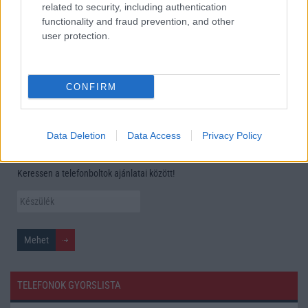
kamerás funkcióját
related to security, including authentication
functionality and fraud prevention, and other
Élőképeken a Dark Cherry színű iPhone 18 Pro Max!
user protection.
Itt a vég a Galaxy S23 széria számára: a One UI 9 lehet az
utolsó nagy frissítés
CONFIRM
További hírek
Data Deletion
Data Access
Privacy Policy
Mennyibe kerül
Keressen a telefonboltok ajánlatai között!
TELEFONOK GYORSLISTA