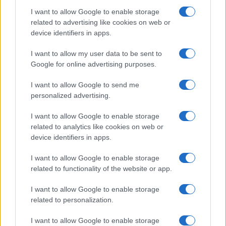
I want to allow Google to enable storage
További hírek
related to advertising like cookies on web or
device identifiers in apps.
I want to allow my user data to be sent to
Google for online advertising purposes.
LEGOLVASOTTABBAK
I want to allow Google to send me
Számos népszerű Samsung Galaxy készülék kimarad a One
personalized advertising.
UI 9 frissítésből – itt a lista az érintett modellekről
iPhone 18 bemutató dátum - ekkor rántja le a leplet az
I want to allow Google to enable storage
Apple az új csúcsmobilokról
related to analytics like cookies on web or
device identifiers in apps.
Az Android rejtett automatizmusai: hat funkció, amely
észrevétlenül könnyíti meg a mindennapokat
I want to allow Google to enable storage
related to functionality of the website or app.
Ez a rejtett Samsung funkció teljesen megváltoztatja a
mobilhasználatot – sokan mégsem tudnak róla
I want to allow Google to enable storage
related to personalization.
Nem biztos, hogy érdemes kivárni az iPhone 18 Prot
A Galaxy S25 is megkaphatja a Galaxy S26 egyik legjobb
I want to allow Google to enable storage