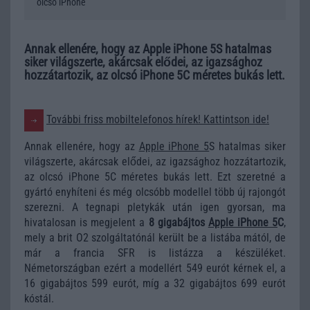
olcsó iPhone
Annak ellenére, hogy az Apple iPhone 5S hatalmas
siker világszerte, akárcsak elődei, az igazsághoz
hozzátartozik, az olcsó iPhone 5C méretes bukás lett.
További friss mobiltelefonos hírek! Kattintson ide!
Annak ellenére, hogy az
Apple iPhone 5
S hatalmas siker
világszerte, akárcsak elődei, az igazsághoz hozzátartozik,
az olcsó iPhone 5C méretes bukás lett. Ezt szeretné a
gyártó enyhíteni és még olcsóbb modellel több új rajongót
szerezni. A tegnapi pletykák után igen gyorsan, ma
hivatalosan is megjelent a
8 gigabájtos
Apple iPhone 5
C
,
mely a brit O2 szolgáltatónál került be a listába mától, de
már a francia SFR is listázza a készüléket.
Németországban ezért a modellért 549 eurót kérnek el, a
16 gigabájtos 599 eurót, míg a 32 gigabájtos 699 eurót
kóstál.