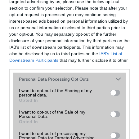
Sok felhasználó külön alkalmazásokra esküszik, pedig az
targeted advertising by us, please use the below opt-out
Android már évek óta olyan intelligens funkciókat kínál,
section to confirm your selection. Please note that after your
amelyek maguktól dolgoznak a háttérben.
opt-out request is processed you may continue seeing
interest-based ads based on personal information utilized by
us or personal information disclosed to third parties prior to
Ez a rejtett Samsung funkció teljesen
your opt-out. You may separately opt-out of the further
megváltoztatja a mobilhasználatot –
disclosure of your personal information by third parties on the
sokan mégsem tudnak róla
IAB’s list of downstream participants. This information may
2026.07.12
| Android Central
also be disclosed by us to third parties on the
IAB’s List of
Az Edge Panel az egyik leghasznosabb funkció, amely
Downstream Participants
that may further disclose it to other
jelentősen felgyorsítja a mindennapi használatot,
third parties.
miközben a Pixel telefonokból továbbra is hiányzik.
Please note that this website/app uses one or more Google
Personal Data Processing Opt Outs
services and may gather and store information including but
not limited to your visit or usage behaviour. You may click to
I want to opt-out of the Sharing of my
personal data.
grant or deny consent to Google and its third-party tags to
Opted In
use your data for below specified purposes in below Google
KAPCSOLÓDÓ HÍREK
consent section.
I want to opt-out of the Sale of my
Personal Data.
Opted In
Az iMessage átmeneti haladékot kap
I want to opt-out of processing my
Mégsem kell az iMessage-nek támogatnia más
Personal Data for Targeted Advertising.