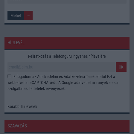
HÍRLEVÉL
Feliratkozás a Telefonguru ingyenes hírlevelére
OK
Elfogadom az
Adatvédelmi és Adatkezelési Tájékoztatót
Ezt a
webhelyet a reCAPTCHA védi. A Google
adatvédelmi irányelve
és a
szolgáltatási feltételek
érvényesek.
Korábbi hírlevelek
SZAVAZÁS