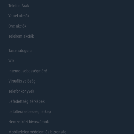
Telefon Árak
Yettel akciók
One akciók
Telekom akciók
Tanácsdóguru
Wiki
Internet sebességmérő
Virtuális valóság
Telefonkönyvek
Lefedettségi térképek
Letöltési sebesség térkép
Nemzetközi hívószámok
Mobiltelefon védelem és biztonság