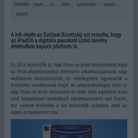
Címkék:
,
,
,
,
,
Apple
Eu
DMA
gatekeeper
kapuőr
ipadOS
A hét elején az Európai Bizottság azt mondta, hogy
az iPadOS a digitális piacokról szóló törvény
értelmében kapuőr platform is.
Az EU-s fejlesztők az App Store-on kívül terjeszthetik majd
az iPad-alkalmazásokat alternatív alkalmazáspiacok vagy
webhelyek használatával, és mindegyikre ugyanazok a
feltételek vonatkoznak majd. Az alaptechnológiai díjat az
App Store-on kívül terjesztett és több mint egymillió éves
első telepítéssel rendelkező alkalmazásokért kell fizetni,
bár vannak kivételek a kis fejlesztők számára, amit az
Apple is bejelentett ma.