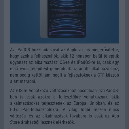
Az iPadOS hozzáadásával az Apple azt is megerősítette,
hogy azok a felhasználók, akik 12 hónapon belül telepítik
ugyanazt az alkalmazást iOS-re és iPadOS-re is, csak egy
első éves telepítést generálnak az adott alkalmazáshoz,
nem pedig kettőt, ami segít a fejlesztőknek a CTF küszöb
alatt maradni.
Az iOS-re vonatkozó változásokhoz hasonlóan az iPadOS-
ben is csak azokra a fejlesztőkre vonatkoznak, akik
alkalmazásokat terjesztenek az Európai Unióban, és az
EU-s iPad-felhasználókra. A világ többi részén nincs
változás, és az alkalmazások továbbra is csak az ‌App
Store‌ áruházból lesznek elérhetők.