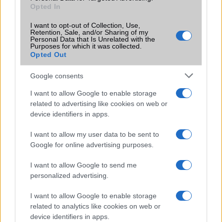
üzenetküldő appokat
Opted In
Az Európai Bizottság nem elégedett az Apple új
I want to opt-out of Collection, Use,
szabályaival és díjaival
Retention, Sale, and/or Sharing of my
Personal Data that Is Unrelated with the
Purposes for which it was collected.
Az EU csaknem 40 milliárd dollárra büntetheti az Apple-t
Opted Out
az iPadOS miatt
Google consents
Veszélyben az Apple?! Az Európai Unió bekeményít...
I want to allow Google to enable storage
Az Apple-t ismét arra kötelezték, hogy módosítsa az App
related to advertising like cookies on web or
Store működését Európában
device identifiers in apps.
Az Apple átfogó változásokat jelentett be az App Store-ban
az EU-ban
I want to allow my user data to be sent to
Google for online advertising purposes.
Az iOS 26 bizonyos funkciói késnek az EU-ban a
szabályozási aggályok miatt
I want to allow Google to send me
personalized advertising.
További hírek
I want to allow Google to enable storage
related to analytics like cookies on web or
device identifiers in apps.