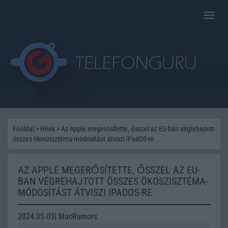
Toggle
naviga
Főoldal
>
Hírek
>
Az Apple megerősítette, ősszel az EU-ban végrehajtott
összes ökoszisztéma-módosítást átviszi iPadOS-re
AZ APPLE MEGERŐSÍTETTE, ŐSSZEL AZ EU-
BAN VÉGREHAJTOTT ÖSSZES ÖKOSZISZTÉMA-
MÓDOSÍTÁST ÁTVISZI IPADOS-RE
2024.05.03| MacRumors