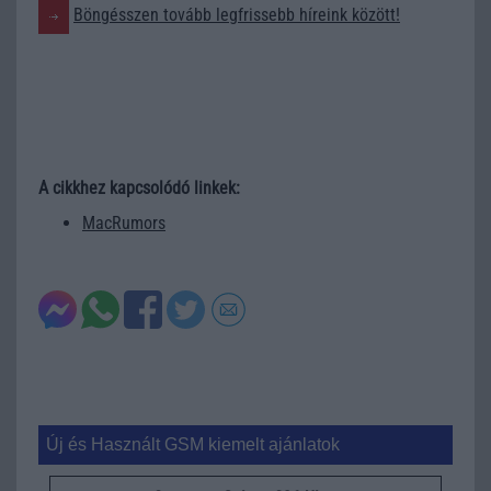
Böngésszen tovább legfrissebb híreink között!
A cikkhez kapcsolódó linkek:
MacRumors
Új és Használt GSM kiemelt ajánlatok