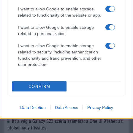
LEGOLVASOTTABBAK
I want to allow Google to enable storage
related to functionality of the website or app.
Számos népszerű Samsung Galaxy készülék kimarad a One
UI 9 frissítésből – itt a lista az érintett modellekről
I want to allow Google to enable storage
iPhone 18 bemutató dátum - ekkor rántja le a leplet az
related to personalization.
Apple az új csúcsmobilokról
I want to allow Google to enable storage
Az Android rejtett automatizmusai: hat funkció, amely
related to security, including authentication
észrevétlenül könnyíti meg a mindennapokat
functionality and fraud prevention, and other
user protection.
Ez a rejtett Samsung funkció teljesen megváltoztatja a
mobilhasználatot – sokan mégsem tudnak róla
Nem biztos, hogy érdemes kivárni az iPhone 18 Prot
CONFIRM
A Galaxy S25 is megkaphatja a Galaxy S26 egyik legjobb
kamerás funkcióját
Data Deletion
Data Access
Privacy Policy
Élőképeken a Dark Cherry színű iPhone 18 Pro Max!
Itt a vég a Galaxy S23 széria számára: a One UI 9 lehet az
utolsó nagy frissítés