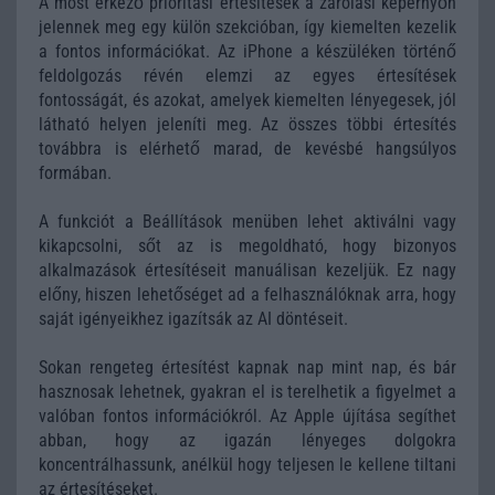
A most érkező prioritási értesítések a zárolási képernyőn
jelennek meg egy külön szekcióban, így kiemelten kezelik
a fontos információkat. Az iPhone a készüléken történő
feldolgozás révén elemzi az egyes értesítések
fontosságát, és azokat, amelyek kiemelten lényegesek, jól
látható helyen jeleníti meg. Az összes többi értesítés
továbbra is elérhető marad, de kevésbé hangsúlyos
formában.
A funkciót a Beállítások menüben lehet aktiválni vagy
kikapcsolni, sőt az is megoldható, hogy bizonyos
alkalmazások értesítéseit manuálisan kezeljük. Ez nagy
előny, hiszen lehetőséget ad a felhasználóknak arra, hogy
saját igényeikhez igazítsák az AI döntéseit.
Sokan rengeteg értesítést kapnak nap mint nap, és bár
hasznosak lehetnek, gyakran el is terelhetik a figyelmet a
valóban fontos információkról. Az Apple újítása segíthet
abban, hogy az igazán lényeges dolgokra
koncentrálhassunk, anélkül hogy teljesen le kellene tiltani
az értesítéseket.