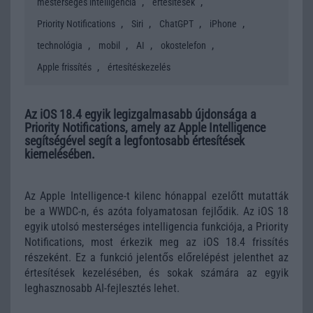
,
,
mesterséges intelligencia
értesítések
,
,
,
,
Priority Notifications
Siri
ChatGPT
iPhone
,
,
,
,
technológia
mobil
AI
okostelefon
,
Apple frissítés
értesítéskezelés
Az iOS 18.4 egyik legizgalmasabb újdonsága a
Priority Notifications, amely az Apple Intelligence
segítségével segít a legfontosabb értesítések
kiemelésében.
Az Apple Intelligence-t kilenc hónappal ezelőtt mutatták
be a WWDC-n, és azóta folyamatosan fejlődik. Az iOS 18
egyik utolsó mesterséges intelligencia funkciója, a Priority
Notifications, most érkezik meg az iOS 18.4 frissítés
részeként. Ez a funkció jelentős előrelépést jelenthet az
értesítések kezelésében, és sokak számára az egyik
leghasznosabb AI-fejlesztés lehet.