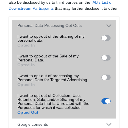
also be disclosed by us to third parties on the
IAB’s List of
Az Android rejtett automatizmusai: hat
Downstream Participants
that may further disclose it to other
funkció, amely észrevétlenül könnyíti
third parties.
meg a mindennapokat
2026.06.14
| Android Police
Please note that this website/app uses one or more Google
Personal Data Processing Opt Outs
Sok felhasználó külön alkalmazásokra esküszik, pedig az
services and may gather and store information including but
Android már évek óta olyan intelligens funkciókat kínál,
not limited to your visit or usage behaviour. You may click to
I want to opt-out of the Sharing of my
amelyek maguktól dolgoznak a háttérben.
personal data.
grant or deny consent to Google and its third-party tags to
Opted In
use your data for below specified purposes in below Google
consent section.
Ez a rejtett Samsung funkció teljesen
I want to opt-out of the Sale of my
Personal Data.
megváltoztatja a mobilhasználatot –
Opted In
sokan mégsem tudnak róla
2026.07.12
| Android Central
I want to opt-out of processing my
Personal Data for Targeted Advertising.
Az Edge Panel az egyik leghasznosabb funkció, amely
Opted In
jelentősen felgyorsítja a mindennapi használatot,
miközben a Pixel telefonokból továbbra is hiányzik.
I want to opt-out of Collection, Use,
Retention, Sale, and/or Sharing of my
Personal Data that Is Unrelated with the
Purposes for which it was collected.
Opted Out
Google consents