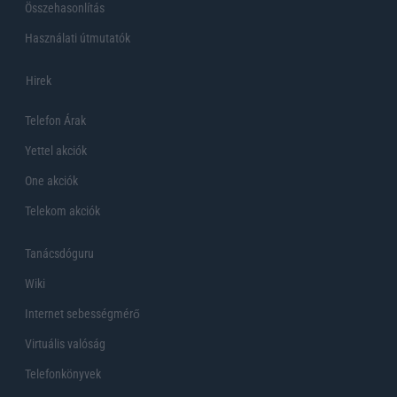
Összehasonlítás
Használati útmutatók
Hirek
Telefon Árak
Yettel akciók
One akciók
Telekom akciók
Tanácsdóguru
Wiki
Internet sebességmérő
Virtuális valóság
Telefonkönyvek