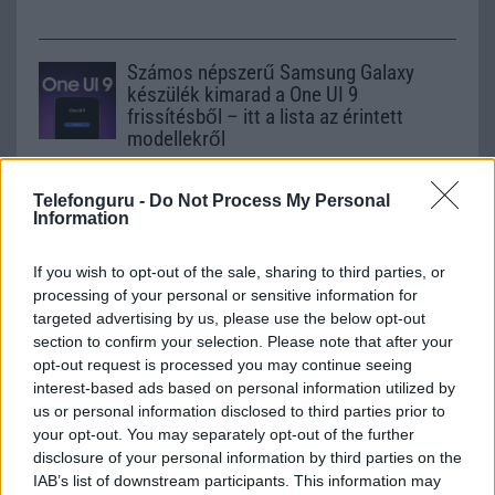
Számos népszerű Samsung Galaxy
készülék kimarad a One UI 9
frissítésből – itt a lista az érintett
modellekről
2026.06.30
| Phone Arena
A One UI 9 érkezése új mesterséges intelligencia-
Telefonguru -
Do Not Process My Personal
funkciókat és továbbfejlesztett kezelőfelületet hoz,
Information
azonban több korábbi csúcskategóriás és középkategóriás
Galaxy készülék számára ez lesz az út vége.
If you wish to opt-out of the sale, sharing to third parties, or
processing of your personal or sensitive information for
iPhone 18 bemutató dátum - ekkor
targeted advertising by us, please use the below opt-out
rántja le a leplet az Apple az új
section to confirm your selection. Please note that after your
csúcsmobilokról
opt-out request is processed you may continue seeing
2026.06.29
| Phone Arena
interest-based ads based on personal information utilized by
A szeptemberi eseményen az iPhone 18 Pro modellek
us or personal information disclosed to third parties prior to
mellett a régóta pletykált hajlítható iPhone Ultra is
your opt-out. You may separately opt-out of the further
bemutatkozhat, miközben az áremelésekről szóló
disclosure of your personal information by third parties on the
találgatások továbbra is beárnyékolják a rajtot.
IAB’s list of downstream participants. This information may