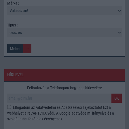
Márka :
Tipus :
HÍRLEVÉL
Feliratkozás a Telefonguru ingyenes hírlevelére
OK
Elfogadom az
Adatvédelmi és Adatkezelési Tájékoztatót
Ezt a
webhelyet a reCAPTCHA védi. A Google
adatvédelmi irányelve
és a
szolgáltatási feltételek
érvényesek.