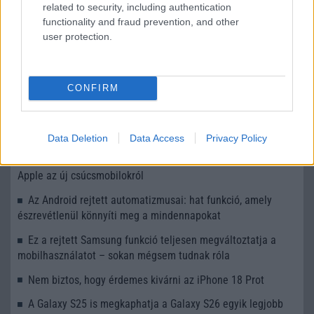
related to security, including authentication
functionality and fraud prevention, and other
További hírek
user protection.
LEGOLVASOTTABBAK
CONFIRM
Számos népszerű Samsung Galaxy készülék kimarad a One
UI 9 frissítésből – itt a lista az érintett modellekről
Data Deletion
Data Access
Privacy Policy
iPhone 18 bemutató dátum - ekkor rántja le a leplet az
Apple az új csúcsmobilokról
Az Android rejtett automatizmusai: hat funkció, amely
észrevétlenül könnyíti meg a mindennapokat
Ez a rejtett Samsung funkció teljesen megváltoztatja a
mobilhasználatot – sokan mégsem tudnak róla
Nem biztos, hogy érdemes kivárni az iPhone 18 Prot
A Galaxy S25 is megkaphatja a Galaxy S26 egyik legjobb