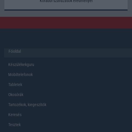
Korábbi szavazások eredményei
Főoldal
Készülékekguru
Mobiltelefonok
Tabletek
Okosórák
Tartozékok, kiegeszítők
Keresés
Tesztek