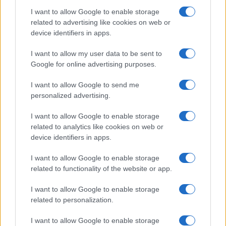
KAPCSOLÓDÓ HÍREK
I want to allow Google to enable storage
related to advertising like cookies on web or
Az Apple lemaradása az AI fejlesztésben: Felzárkózik-e a
device identifiers in apps.
tech óriás?
Perplexity kihívja Sirit – új iOS hangasszisztens született
I want to allow my user data to be sent to
Google for online advertising purposes.
iPhone 18: Az A20 chip 2nm technológiával és új
csomagolási eljárással érkezik
I want to allow Google to send me
personalized advertising.
iOS 27 kiszivárgott újdonságai: három mesterséges
intelligencia funkció, ami mindent megváltoztathat
I want to allow Google to enable storage
Az iOS 27 lehet az a frissítés, ami végre iPhone-cserére
related to analytics like cookies on web or
ösztönzi a felhasználókat
device identifiers in apps.
Belső válság és vezetői harcok előzték meg az Apple AI-
I want to allow Google to enable storage
fordulatát
related to functionality of the website or app.
Meglepő korlátozás: az iPhone 17 sem kapja meg az iOS
I want to allow Google to enable storage
27 összes új AI-funkcióját
related to personalization.
Az iOS 27 miatt sokan új iPhone-ra válthatnak – ezekről
I want to allow Google to enable storage
maradnak le a régebbi modellek