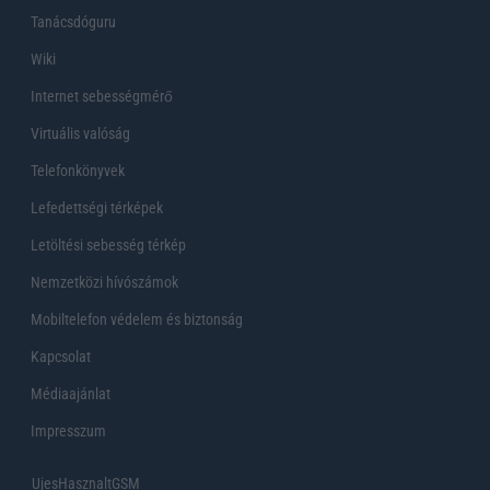
Tanácsdóguru
Wiki
Internet sebességmérő
Virtuális valóság
Telefonkönyvek
Lefedettségi térképek
Letöltési sebesség térkép
Nemzetközi hívószámok
Mobiltelefon védelem és biztonság
Kapcsolat
Médiaajánlat
Impresszum
UjesHasznaltGSM