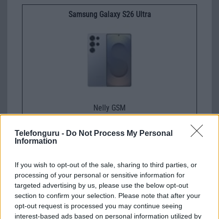
Samsung Galaxy S26 Ultra
Nelly GSM
350.000 Ft (új)
Telefonguru -
Do Not Process My Personal
Information
If you wish to opt-out of the sale, sharing to third parties, or
Számos népszerű Samsung Galaxy
processing of your personal or sensitive information for
készülék kimarad a One UI 9
targeted advertising by us, please use the below opt-out
frissítésből – itt a lista az érintett
section to confirm your selection. Please note that after your
modellekről
opt-out request is processed you may continue seeing
interest-based ads based on personal information utilized by
2026.06.30
| Phone Arena