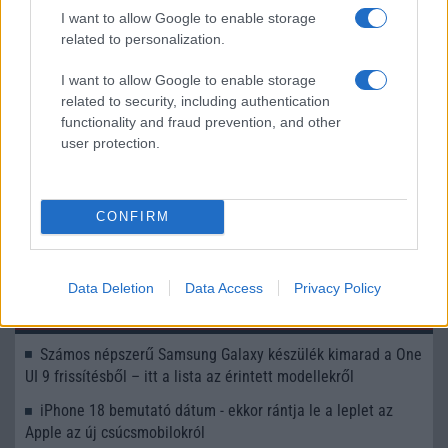
I want to allow Google to enable storage
Nem az iPhone 5 a legnépszerűbb mobil!
related to personalization.
Forradalmi frissítés érkezhet a Samsung új készülékeire
I want to allow Google to enable storage
Dráguló memóriák: a Samsung áremelése megrengetheti
related to security, including authentication
az egész technológiai ipart
functionality and fraud prevention, and other
user protection.
Történelmi fordulat a mobilpiacon: az Apple letaszította a
Samsungot a trónról
CONFIRM
További hírek
Data Deletion
Data Access
Privacy Policy
LEGOLVASOTTABBAK
Számos népszerű Samsung Galaxy készülék kimarad a One
UI 9 frissítésből – itt a lista az érintett modellekről
iPhone 18 bemutató dátum - ekkor rántja le a leplet az
Apple az új csúcsmobilokról