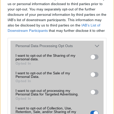
us or personal information disclosed to third parties prior to
A One UI 9 érkezése új mesterséges intelligencia-
funkciókat és továbbfejlesztett kezelőfelületet hoz,
your opt-out. You may separately opt-out of the further
azonban több korábbi csúcskategóriás és középkategóriás
disclosure of your personal information by third parties on the
Galaxy készülék számára ez lesz az út vége.
IAB’s list of downstream participants. This information may
also be disclosed by us to third parties on the
IAB’s List of
iPhone 18 bemutató dátum - ekkor
Downstream Participants
that may further disclose it to other
rántja le a leplet az Apple az új
third parties.
csúcsmobilokról
Please note that this website/app uses one or more Google
Personal Data Processing Opt Outs
2026.06.29
| Phone Arena
services and may gather and store information including but
A szeptemberi eseményen az iPhone 18 Pro modellek
not limited to your visit or usage behaviour. You may click to
I want to opt-out of the Sharing of my
mellett a régóta pletykált hajlítható iPhone Ultra is
personal data.
grant or deny consent to Google and its third-party tags to
bemutatkozhat, miközben az áremelésekről szóló
Opted In
use your data for below specified purposes in below Google
találgatások továbbra is beárnyékolják a rajtot.
consent section.
I want to opt-out of the Sale of my
Personal Data.
Az Android rejtett automatizmusai: hat
Opted In
funkció, amely észrevétlenül könnyíti
meg a mindennapokat
I want to opt-out of processing my
Personal Data for Targeted Advertising.
2026.06.14
| Android Police
Opted In
Sok felhasználó külön alkalmazásokra esküszik, pedig az
Android már évek óta olyan intelligens funkciókat kínál,
I want to opt-out of Collection, Use,
amelyek maguktól dolgoznak a háttérben.
Retention, Sale, and/or Sharing of my