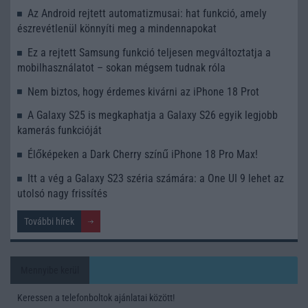
Az Android rejtett automatizmusai: hat funkció, amely
észrevétlenül könnyíti meg a mindennapokat
Ez a rejtett Samsung funkció teljesen megváltoztatja a
mobilhasználatot – sokan mégsem tudnak róla
Nem biztos, hogy érdemes kivárni az iPhone 18 Prot
A Galaxy S25 is megkaphatja a Galaxy S26 egyik legjobb
kamerás funkcióját
Élőképeken a Dark Cherry színű iPhone 18 Pro Max!
Itt a vég a Galaxy S23 széria számára: a One UI 9 lehet az
utolsó nagy frissítés
További hírek
Mennyibe kerül
Keressen a telefonboltok ajánlatai között!