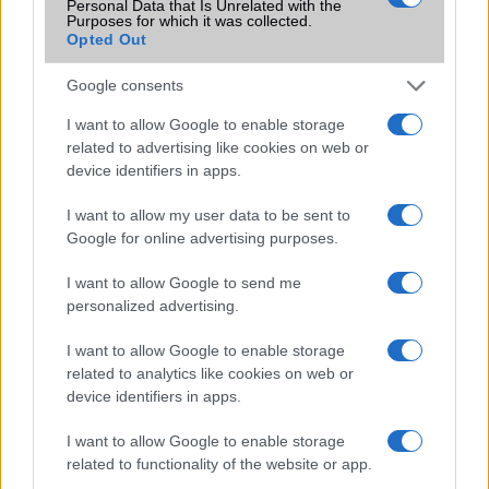
Personal Data that Is Unrelated with the
Purposes for which it was collected.
Ez a rejtett Samsung funkció teljesen
Opted Out
megváltoztatja a mobilhasználatot –
sokan mégsem tudnak róla
Google consents
2026.07.12
| Android Central
I want to allow Google to enable storage
Az Edge Panel az egyik leghasznosabb funkció, amely
related to advertising like cookies on web or
jelentősen felgyorsítja a mindennapi használatot,
device identifiers in apps.
miközben a Pixel telefonokból továbbra is hiányzik.
I want to allow my user data to be sent to
Google for online advertising purposes.
I want to allow Google to send me
personalized advertising.
KAPCSOLÓDÓ HÍREK
I want to allow Google to enable storage
A Samsung lenyúlta az Apple reklámlányát
related to analytics like cookies on web or
device identifiers in apps.
Itt az átdolgozott Samsung Galaxy Tab 7.0N Plus
I want to allow Google to enable storage
Két phablet idén a ZTE-től
related to functionality of the website or app.
Galaxy S III vs iPhone 4S