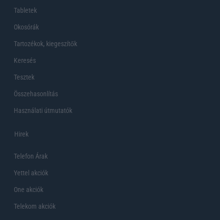
Tabletek
Okosórák
Tartozékok, kiegeszítők
Keresés
Tesztek
Összehasonlítás
Használati útmutatók
Hirek
Telefon Árak
Yettel akciók
One akciók
Telekom akciók