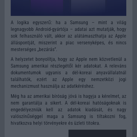
A logika egyszerű: ha a Samsung – mint a világ
legnagyobb Android-gyártója – adatai azt mutatják, hogy
sok felhasználó vált, akkor az alátámaszthatja az Apple
álláspontját, miszerint a piac versenyképes, és nincs
mesterséges „bezárás”.
A helyzetet bonyolítja, hogy az Apple nem közvetlenül a
Samsung amerikai részlegétől kér adatokat. A releváns
dokumentumok ugyanis a dél-koreai anyavállalatnál
találhatók, ezért az Apple egy nemzetközi jogi
mechanizmust használja az adatkéréshez.
Még ha az amerikai bíróság jóvá is hagyja a kérelmet, az
nem garantálja a sikert. A dél-koreai hatóságoknak is
engedélyezniük kell az adatok kiadását, és nagy
valószínűséggel maga a Samsung is tiltakozni fog,
hivatkozva helyi törvényekre és üzleti titokra.