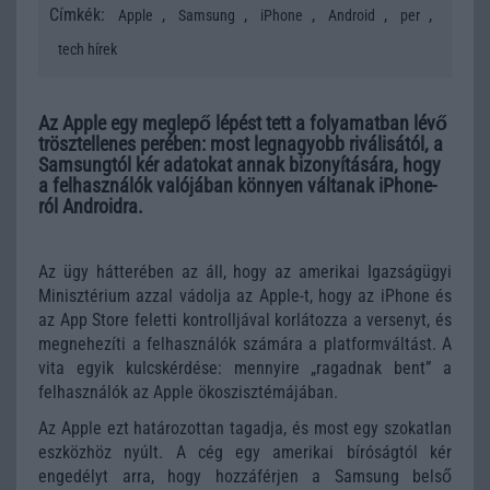
Címkék:
,
,
,
,
,
Apple
Samsung
iPhone
Android
per
tech hírek
Az Apple egy meglepő lépést tett a folyamatban lévő
trösztellenes perében: most legnagyobb riválisától, a
Samsungtól kér adatokat annak bizonyítására, hogy
a felhasználók valójában könnyen váltanak iPhone-
ról Androidra.
Az ügy hátterében az áll, hogy az amerikai Igazságügyi
Minisztérium azzal vádolja az Apple-t, hogy az iPhone és
az App Store feletti kontrolljával korlátozza a versenyt, és
megnehezíti a felhasználók számára a platformváltást. A
vita egyik kulcskérdése: mennyire „ragadnak bent” a
felhasználók az Apple ökoszisztémájában.
Az Apple ezt határozottan tagadja, és most egy szokatlan
eszközhöz nyúlt. A cég egy amerikai bíróságtól kér
engedélyt arra, hogy hozzáférjen a Samsung belső