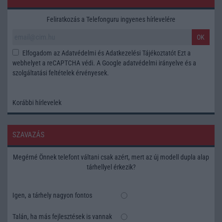
Feliratkozás a Telefonguru ingyenes hírlevelére
OK
Elfogadom az
Adatvédelmi és Adatkezelési Tájékoztatót
Ezt a
webhelyet a reCAPTCHA védi. A Google
adatvédelmi irányelve
és a
szolgáltatási feltételek
érvényesek.
Korábbi hírlevelek
SZAVAZÁS
Megérné Önnek telefont váltani csak azért, mert az új modell dupla alap
tárhellyel érkezik?
Igen, a tárhely nagyon fontos
Talán, ha más fejlesztések is vannak