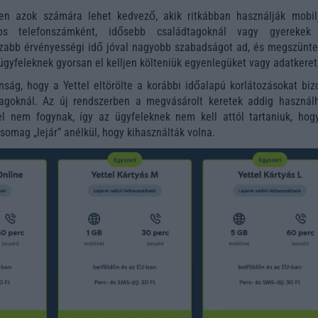
en azok számára lehet kedvező, akik ritkábban használják mobilj
os telefonszámként, idősebb családtagoknál vagy gyerekek
zabb érvényességi idő jóval nagyobb szabadságot ad, és megszüntet
ügyfeleknek gyorsan el kelljen költeniük egyenlegüket vagy adatkeret
nság, hogy a Yettel eltörölte a korábbi időalapú korlátozásokat biz
goknál. Az új rendszerben a megvásárolt keretek addig használh
l nem fogynak, így az ügyfeleknek nem kell attól tartaniuk, hog
somag „lejár” anélkül, hogy kihasználták volna.