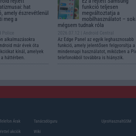
oid rejtett
Ez a rejtett Samsung
tizmusai: hat
funkció teljesen
ó, amely észrevétlenül
megváltoztatja a
ti meg a
mobilhasználatot – so
mégsem tudnak róla
d Police
2026.07.12
| Android Central
ön alkalmazásokra
Az Edge Panel az egyik leghasznosabb
Android már évek óta
funkció, amely jelentősen felgyorsítja a
nkciókat kínál, amelyek
mindennapi használatot, miközben a Pi
a háttérben.
telefonokból továbbra is hiányzik.
Telefon Árak
Tanácsdóguru
UjesHasznaltGSM
Yettel akciók
Wiki