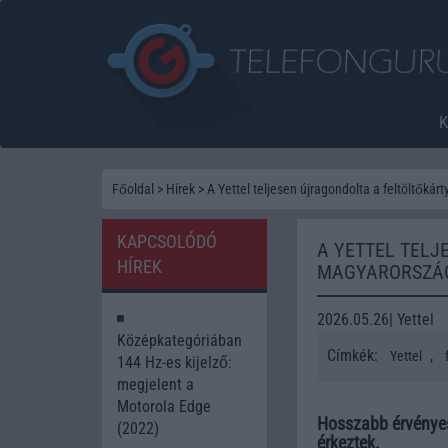
Főoldal
>
Hírek
>
A Yettel teljesen újragondolta a feltöltők
KAPCSOLÓDÓ
A YETTEL TELJ
HÍREK
MAGYARORSZÁ
2026.05.26| Yettel
Középkategóriában
Címkék:
,
Yettel
144 Hz-es kijelző:
megjelent a
Motorola Edge
Hosszabb érvénye
(2022)
érkeztek.