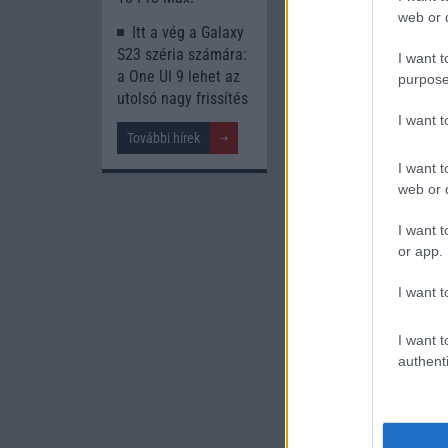
web or d
Itt a vég a Galaxy
S23 széria számára:
A cikkhez kapcsolód
I want t
a One UI 9 lehet az
purpose
Yettel feltöl
utolsó nagy frissítés
I want 
További hírek
I want t
web or d
I want t
or app.
I want t
Új és Használt G
I want t
Samsung Gala
authenti