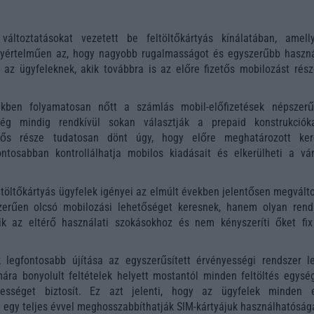
változtatásokat vezetett be feltöltőkártyás kínálatában, amell
egyértelműen az, hogy nagyobb rugalmasságot és egyszerűbb haszná
 az ügyfeleknek, akik továbbra is az előre fizetős mobilozást része
kben folyamatosan nőtt a számlás mobil-előfizetések népszerű
g mindig rendkívül sokan választják a prepaid konstrukciók
ntős része tudatosan dönt úgy, hogy előre meghatározott ker
ontosabban kontrollálhatja mobilos kiadásait és elkerülheti a vár
eltöltőkártyás ügyfelek igényei az elmúlt években jelentősen megvált
rűen olcsó mobilozási lehetőséget keresnek, hanem olyan rends
k az eltérő használati szokásokhoz és nem kényszeríti őket fix
k legfontosabb újítása az egyszerűsített érvényességi rendszer le
ára bonyolult feltételek helyett mostantól minden feltöltés egysé
ességet biztosít. Ez azt jelenti, hogy az ügyfelek minden 
l egy teljes évvel meghosszabbíthatják SIM-kártyájuk használhatóság