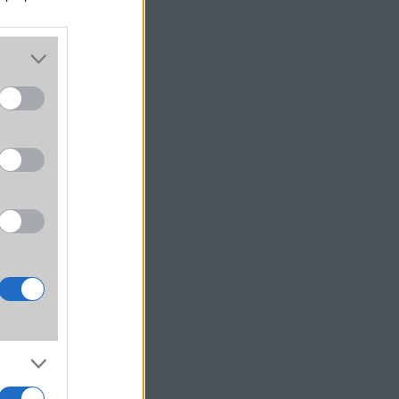
szól,
öbben
ahogy
rlást
zülők
ató a
tális
szabb
ettel
átlan
zok a
latot
óbálja