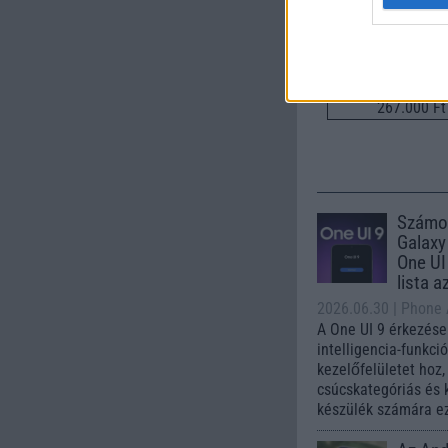
Euro Gs
267.000 Ft 
Számo
Galaxy
One UI 
lista a
2026.06.30
| Phone
A One UI 9 érkezése
intelligencia-funkci
kezelőfelületet hoz
csúcskategóriás és 
készülék számára ez