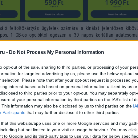
áló feltöltőkártyás ügyfelek számára a kínálat jelentősen kibővü
apos, 1 GB-os opcióktól egészen a 30 napos korlátlan adatcsoma
atilag minden felhasználási szokásra található megfelelő konstrukc
an arra törekszik, hogy a prepaid ügyfelek ne érezzék magukat másod
ru -
Do Not Process My Personal Information
zámlás előfizetőkhöz képest.
 alkalmazásának használatát is próbálja ösztönözni. Azok az ügyfelek
to opt-out of the sale, sharing to third parties, or processing of your per
appon keresztül töltenek fel egyenleget, automatikusan 1 napos korl
formation for targeted advertising by us, please use the below opt-out s
nak ajándékba. Ez a gyakorlatban azt jelenti, hogy a felhasználók
r selection. Please note that after your opt-out request is processed y
cióra vagy nagyobb adatforgalmat igénylő alkalmazásokra is szabad
eing interest-based ads based on personal information utilized by us or
onjukat az adott napon.
disclosed to third parties prior to your opt-out. You may separately opt-
losure of your personal information by third parties on the IAB’s list of
ább legfrissebb híreink között!
. This information may also be disclosed by us to third parties on the
IA
Participants
that may further disclose it to other third parties.
rén is kedvezőbb feltételek jelennek meg. Bizonyos kiegé
 belföldi hívások díja akár egységesen 12 forintra is csökkent
 that this website/app uses one or more Google services and may gath
hogy a hívás másik Yettel-előfizetőhöz vagy más szolgáltató hálóz
including but not limited to your visit or usage behaviour. You may click 
 to Google and its third-party tags to use your data for below specifi