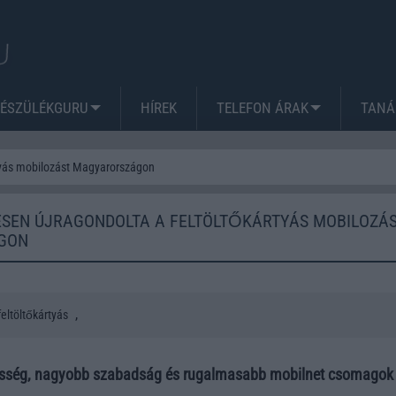
KÉSZÜLÉKGURU
HÍREK
TELEFON ÁRAK
TANÁ
ártyás mobilozást Magyarországon
ESEN ÚJRAGONDOLTA A FELTÖLTŐKÁRTYÁS MOBILOZÁ
GON
,
feltöltőkártyás
sség, nagyobb szabadság és rugalmasabb mobilnet csomagok