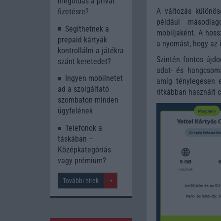
megoldás a privát
A változás különös
fizetésre?
például másodlag
Segíthetnek a
mobiljaként. A hoss
prepaid kártyák
a nyomást, hogy az 
kontrollálni a játékra
Szintén fontos újdo
szánt keretedet?
adat- és hangcsoma
Ingyen mobilnetet
amíg ténylegesen e
ad a szolgáltató
ritkábban használt c
szombaton minden
ügyfelének
Telefonok a
táskában –
Középkategóriás
vagy prémium?
További hírek