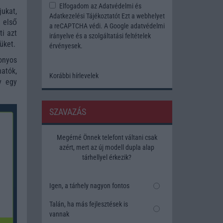
Elfogadom az
Adatvédelmi és
ukat,
Adatkezelési Tájékoztatót
Ezt a webhelyet
 első
a reCAPTCHA védi. A Google
adatvédelmi
i azt
irányelve
és a
szolgáltatási feltételek
üket.
érvényesek.
onyos
atók,
Korábbi hírlevelek
y egy
SZAVAZÁS
Megérné Önnek telefont váltani csak
azért, mert az új modell dupla alap
tárhellyel érkezik?
Igen, a tárhely nagyon fontos
Talán, ha más fejlesztések is
vannak