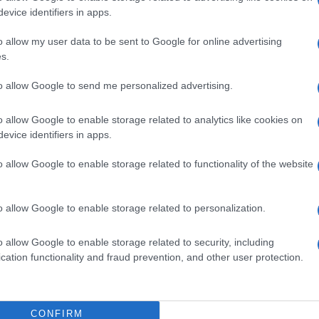
evice identifiers in apps.
ó linkek:
o allow my user data to be sent to Google for online advertising
s.
tőkártyás csomagok
to allow Google to send me personalized advertising.
o allow Google to enable storage related to analytics like cookies on
evice identifiers in apps.
o allow Google to enable storage related to functionality of the website
o allow Google to enable storage related to personalization.
SM kiemelt ajánlatok
o allow Google to enable storage related to security, including
xy S26
Samsung Galaxy S26
Samsung Galaxy S26 Ultr
cation functionality and fraud prevention, and other user protection.
CONFIRM