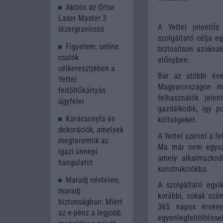
Akciós az Ortur
Laser Master 3
A Yettel jelentős 
lézergravírozó
szolgáltató célja 
Figyelem: online
biztosítson azoknak
csalók
előnyben.
célkeresztjében a
Bár az utóbbi éve
Yettel
Magyarországon mé
feltöltőkártyás
felhasználók jele
ügyfelei
gazdálkodik, így p
Karácsonyfa és
költségeket.
dekorációk, amelyek
A Yettel szerint a f
megteremtik az
Ma már nem egysze
igazi ünnepi
amely alkalmazkodi
hangulatot
konstrukciókba.
Maradj névtelen,
A szolgáltató egyi
maradj
korábbi, sokak szám
biztonságban: Miért
365 napos érvény
az e-pénz a legjobb
egyenlegfeltöltésse