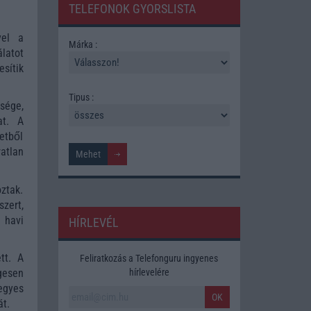
TELEFONOK GYORSLISTA
yel a
Márka :
latot
sítik
Tipus :
sége,
at. A
etből
atlan
oztak.
zert,
 havi
HÍRLEVÉL
tt. A
Feliratkozás a Telefonguru ingyenes
hírlevelére
gesen
egyes
OK
át.