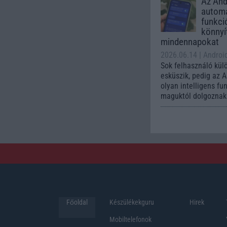
Az Andr
automa
funkci
könnyí
mindennapokat
2026.06.14
| Androi
Sok felhasználó kül
esküszik, pedig az 
olyan intelligens fu
maguktól dolgoznak 
Főoldal
Készülékekguru
Hirek
Mobiltelefonok