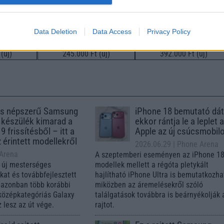
Data Deletion
Data Access
Privacy Policy
m
Nelly GSM
Euro Gsm
(új)
245.000 Ft (új)
392.000 Ft (új)
s népszerű Samsung
iPhone 18 bemutató dát
 készülék kimarad a
ekkor rántja le a leplet 
9 frissítésből – itt a
Apple az új csúcsmobil
z érintett modellekről
2026.06.29
| Phone Arena
 Arena
A szeptemberi eseményen az iPhone 18
 új mesterséges
modellek mellett a régóta pletykált
ókat és továbbfejlesztett
hajlítható iPhone Ultra is bemutatkozha
, azonban több korábbi
miközben az áremelésekről szóló
középkategóriás Galaxy
találgatások továbbra is beárnyékolják 
 lesz az út vége.
rajtot.