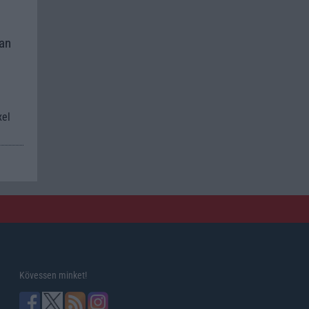
kan
xel
Kövessen minket!