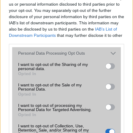
us or personal information disclosed to third parties prior to
Nelly GSM
your opt-out. You may separately opt-out of the further
245.000 Ft (új)
disclosure of your personal information by third parties on the
IAB’s list of downstream participants. This information may
also be disclosed by us to third parties on the
IAB’s List of
Samsung Galaxy S26
Downstream Participants
that may further disclose it to other
third parties.
Please note that this website/app uses one or more Google
Personal Data Processing Opt Outs
services and may gather and store information including but
not limited to your visit or usage behaviour. You may click to
I want to opt-out of the Sharing of my
personal data.
grant or deny consent to Google and its third-party tags to
Opted In
use your data for below specified purposes in below Google
consent section.
I want to opt-out of the Sale of my
Euro Gsm
Personal Data.
Opted In
267.000 Ft (új)
I want to opt-out of processing my
Personal Data for Targeted Advertising.
Samsung Galaxy S25 Ultra
Opted In
I want to opt-out of Collection, Use,
Retention, Sale, and/or Sharing of my