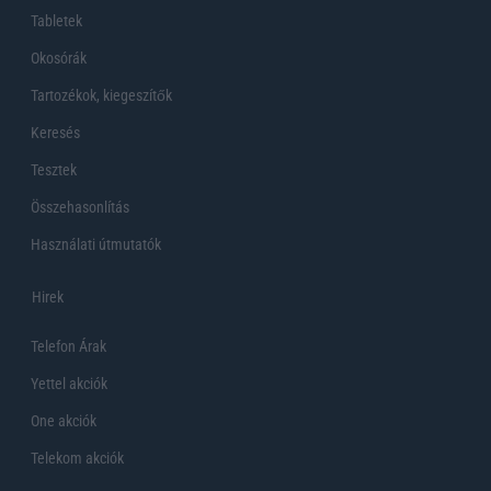
Tabletek
Okosórák
Tartozékok, kiegeszítők
Keresés
Tesztek
Összehasonlítás
Használati útmutatók
Hirek
Telefon Árak
Yettel akciók
One akciók
Telekom akciók