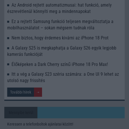
Az Android rejtett automatizmusai: hat funkció, amely
észrevétlenül könnyíti meg a mindennapokat
Ez a rejtett Samsung funkció teljesen megváltoztatja a
mobilhasználatot – sokan mégsem tudnak róla
Nem biztos, hogy érdemes kivárni az iPhone 18 Prot
A Galaxy S25 is megkaphatja a Galaxy S26 egyik legjobb
kamerás funkcióját
Élőképeken a Dark Cherry színű iPhone 18 Pro Max!
Itt a vég a Galaxy S23 széria számára: a One UI 9 lehet az
utolsó nagy frissítés
További hírek
Mennyibe kerül
Keressen a telefonboltok ajánlatai között!