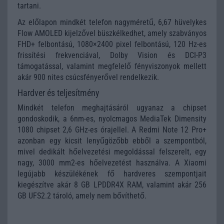
tartani.
Az előlapon mindkét telefon nagyméretű, 6,67 hüvelykes
Flow AMOLED kijelzővel büszkélkedhet, amely szabványos
FHD+ felbontású, 1080×2400 pixel felbontású, 120 Hz-es
frissítési frekvenciával, Dolby Vision és DCI-P3
támogatással, valamint megfelelő fényviszonyok mellett
akár 900 nites csúcsfényerővel rendelkezik.
Hardver és teljesítmény
Mindkét telefon meghajtásáról ugyanaz a chipset
gondoskodik, a 6nm-es, nyolcmagos MediaTek Dimensity
1080 chipset 2,6 GHz-es órajellel. A Redmi Note 12 Pro+
azonban egy kicsit lenyűgözőbb ebből a szempontból,
mivel dedikált hőelvezetési megoldással felszerelt, egy
nagy, 3000 mm2-es hőelvezetést használva. A Xiaomi
legújabb készülékének fő hardveres szempontjait
kiegészítve akár 8 GB LPDDR4X RAM, valamint akár 256
GB UFS2.2 tároló, amely nem bővíthető.