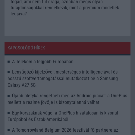
fogad, ami nem túl drága, azonban mégis olyan
tulajdonságokkal rendelkezik, mint a prémium modellek
legjava?
KAPCSOLÓDÓ HÍREK
A Telekom a legjobb Európában
Lenyűgöző kijelzővel, mesterséges intelligenciával és
hosszú szoftvertámogatással mutatkozott be a Samsung
Galaxy A27 5G
Újabb pletyka rengetheti meg az Android piacát: a OnePlus
mellett a realme jövője is bizonytalanná válhat
Egy korszaknak vége: a OnePlus hivatalosan is kivonul
Európából és Észak-Amerikából
A Tomorrowland Belgium 2026 fesztivál fő partnere az