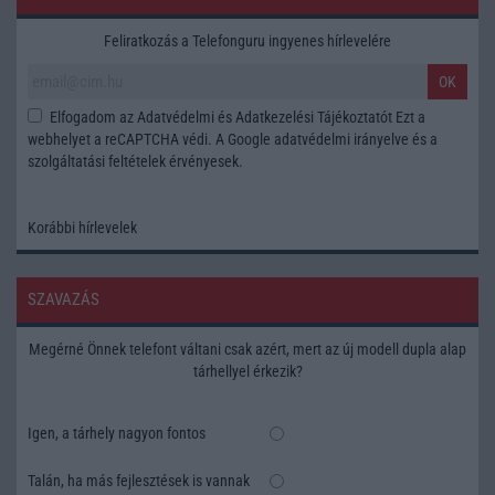
Feliratkozás a Telefonguru ingyenes hírlevelére
OK
Elfogadom az
Adatvédelmi és Adatkezelési Tájékoztatót
Ezt a
webhelyet a reCAPTCHA védi. A Google
adatvédelmi irányelve
és a
szolgáltatási feltételek
érvényesek.
Korábbi hírlevelek
SZAVAZÁS
Megérné Önnek telefont váltani csak azért, mert az új modell dupla alap
tárhellyel érkezik?
Igen, a tárhely nagyon fontos
Talán, ha más fejlesztések is vannak