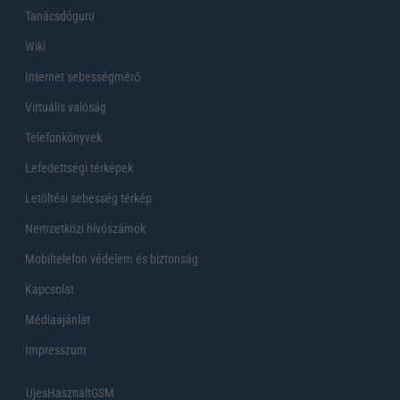
Tanácsdóguru
Wiki
Internet sebességmérő
Virtuális valóság
Telefonkönyvek
Lefedettségi térképek
Letöltési sebesség térkép
Nemzetközi hívószámok
Mobiltelefon védelem és biztonság
Kapcsolat
Médiaajánlat
Impresszum
UjesHasznaltGSM