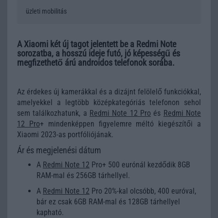
üzleti mobilitás
A Xiaomi két új tagot jelentett be a Redmi Note
sorozatba, a hosszú ideje futó, jó képességű és
megfizethető árú androidos telefonok sorába.
Az érdekes új kamerákkal és a dizájnt felölelő funkciókkal,
amelyekkel a legtöbb középkategóriás telefonon sehol
sem találkozhatunk, a
Redmi Note 12 Pro
és
Redmi Note
12 Pro
+ mindenképpen figyelemre méltó kiegészítői a
Xiaomi 2023-as portfóliójának.
Ár és megjelenési dátum
A
Redmi Note 12
Pro+ 500 eurónál kezdődik 8GB
RAM-mal és 256GB tárhellyel.
A
Redmi Note 12
Pro 20%-kal olcsóbb, 400 euróval,
bár ez csak 6GB RAM-mal és 128GB tárhellyel
kapható.