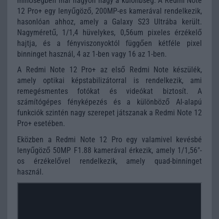
minőségben már nagyon nagy a különbség. A Redmi Note
12 Pro+ egy lenyűgöző, 200MP-es kamerával rendelkezik,
hasonlóan ahhoz, amely a Galaxy S23 Ultrába került.
Nagyméretű, 1/1,4 hüvelykes, 0,56um pixeles érzékelő
hajtja, és a fényviszonyoktól függően kétféle pixel
binninget használ, 4 az 1-ben vagy 16 az 1-ben.
A Redmi Note 12 Pro+ az első Redmi Note készülék,
amely optikai képstabilizátorral is rendelkezik, ami
remegésmentes fotókat és videókat biztosít. A
számítógépes fényképezés és a különböző AI-alapú
funkciók szintén nagy szerepet játszanak a Redmi Note 12
Pro+ esetében.
Eközben a Redmi Note 12 Pro egy valamivel kevésbé
lenyűgöző 50MP F1.88 kamerával érkezik, amely 1/1,56"-
os érzékelővel rendelkezik, amely quad-binninget
használ.