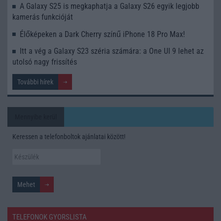
A Galaxy S25 is megkaphatja a Galaxy S26 egyik legjobb
kamerás funkcióját
Élőképeken a Dark Cherry színű iPhone 18 Pro Max!
Itt a vég a Galaxy S23 széria számára: a One UI 9 lehet az
utolsó nagy frissítés
További hírek
Mennyibe kerül
Keressen a telefonboltok ajánlatai között!
TELEFONOK GYORSLISTA