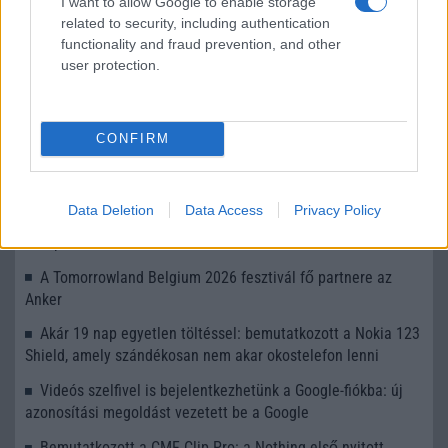
I want to allow Google to enable storage
KAPCSOLÓDÓ HÍREK
related to security, including authentication
functionality and fraud prevention, and other
A Telekom a legjobb Európában
user protection.
Lenyűgöző kijelzővel, mesterséges intelligenciával és
hosszú szoftvertámogatással mutatkozott be a Samsung
Galaxy A27 5G
CONFIRM
Újabb pletyka rengetheti meg az Android piacát: a OnePlus
mellett a realme jövője is bizonytalanná válhat
Data Deletion
Data Access
Privacy Policy
Egy korszaknak vége: a OnePlus hivatalosan is kivonul
Európából és Észak-Amerikából
A Tomorrowland Belgium 2026 fesztivál fő partnere az
Anker
Akár 19 nap egyetlen töltéssel: bemutatkozott a Nokia 123
Shield, amely szándékosan nem akar okostelefon lenni
Videós szelfivel is bejelentkezhetünk a Google-fiókba: új
azonosítási megoldást vezetett be a Google
Bemutatkozott a CMF Clip Pro: a Nothing első nyitott