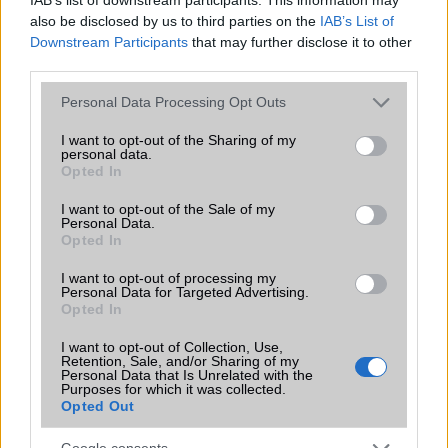
also be disclosed by us to third parties on the
IAB’s List of
Downstream Participants
that may further disclose it to other
third parties.
Please note that this website/app uses one or more Google
Brutális akkumulátorral érkezett a
Personal Data Processing Opt Outs
services and may gather and store information including but
OnePlus Nord CE6
not limited to your visit or usage behaviour. You may click to
I want to opt-out of the Sharing of my
2026.05.08
| GSM Arena
personal data.
grant or deny consent to Google and its third-party tags to
Opted In
use your data for below specified purposes in below Google
Snapdragon 7s Gen 4 chip, 8000 mAh-s telep és extrém
strapabíróság a középkategóriában.
consent section.
I want to opt-out of the Sale of my
Personal Data.
Opted In
I want to opt-out of processing my
Hatalmas akkumulátorral érkezett a
Personal Data for Targeted Advertising.
OnePlus Nord CE6 Lite
Opted In
2026.05.08
| GSM Arena
I want to opt-out of Collection, Use,
Retention, Sale, and/or Sharing of my
7000 mAh-s telep, 144 Hz-es kijelző és új MediaTek chip
Personal Data that Is Unrelated with the
az elérhetőbb árkategóriában.
Purposes for which it was collected.
Opted Out