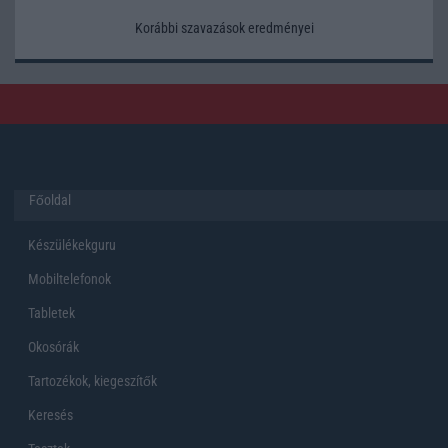
Korábbi szavazások eredményei
Főoldal
Készülékekguru
Mobiltelefonok
Tabletek
Okosórák
Tartozékok, kiegeszítők
Keresés