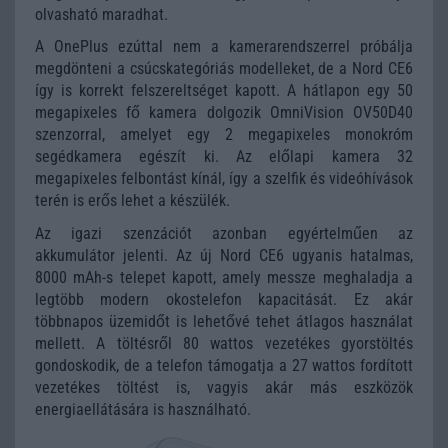
olvasható maradhat.
A OnePlus ezúttal nem a kamerarendszerrel próbálja
megdönteni a csúcskategóriás modelleket, de a Nord CE6
így is korrekt felszereltséget kapott. A hátlapon egy 50
megapixeles fő kamera dolgozik OmniVision OV50D40
szenzorral, amelyet egy 2 megapixeles monokróm
segédkamera egészít ki. Az előlapi kamera 32
megapixeles felbontást kínál, így a szelfik és videóhívások
terén is erős lehet a készülék.
Az igazi szenzációt azonban egyértelműen az
akkumulátor jelenti. Az új Nord CE6 ugyanis hatalmas,
8000 mAh-s telepet kapott, amely messze meghaladja a
legtöbb modern okostelefon kapacitását. Ez akár
többnapos üzemidőt is lehetővé tehet átlagos használat
mellett. A töltésről 80 wattos vezetékes gyorstöltés
gondoskodik, de a telefon támogatja a 27 wattos fordított
vezetékes töltést is, vagyis akár más eszközök
energiaellátására is használható.