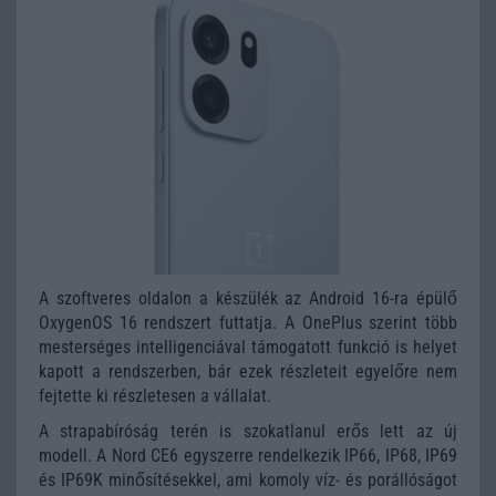
A szoftveres oldalon a készülék az Android 16-ra épülő
OxygenOS 16 rendszert futtatja. A OnePlus szerint több
mesterséges intelligenciával támogatott funkció is helyet
kapott a rendszerben, bár ezek részleteit egyelőre nem
fejtette ki részletesen a vállalat.
A strapabíróság terén is szokatlanul erős lett az új
modell. A Nord CE6 egyszerre rendelkezik IP66, IP68, IP69
és IP69K minősítésekkel, ami komoly víz- és porállóságot