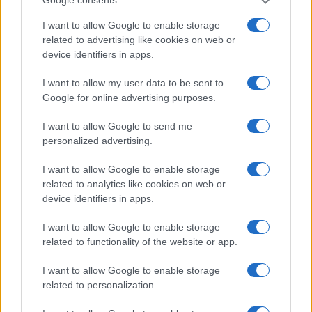
Google consents
Lemásolják a Samsungot? Már jön a
privacy kijelző más Android
I want to allow Google to enable storage
csúcsmodellekbe is
related to advertising like cookies on web or
device identifiers in apps.
2026.02.23
| 9to5Google
A Galaxy S26 Ultra új Privacy Display kijelzője teljesen új
I want to allow my user data to be sent to
szintre emelheti a mobilos adatvédelmet – és már idén
Google for online advertising purposes.
több androidos csúcstelefonban is feltűnhet.
I want to allow Google to send me
Olcsó telefon nyomta le az iPhone-t
personalized advertising.
2017.06.29
| 9to5Mac
I want to allow Google to enable storage
related to analytics like cookies on web or
Gyorsasági tesztet készített a Phone Buff és egy igencsak
device identifiers in apps.
jó ár-érték arányú modell verte meg.
I want to allow Google to enable storage
related to functionality of the website or app.
I want to allow Google to enable storage
related to personalization.