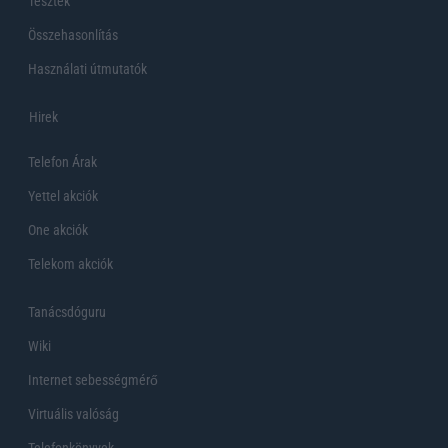
Tesztek
Összehasonlítás
Használati útmutatók
Hirek
Telefon Árak
Yettel akciók
One akciók
Telekom akciók
Tanácsdóguru
Wiki
Internet sebességmérő
Virtuális valóság