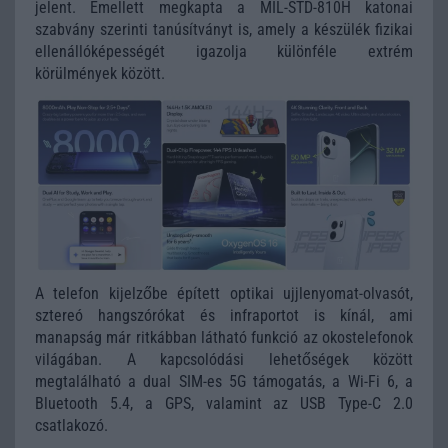
jelent. Emellett megkapta a MIL-STD-810H katonai
szabvány szerinti tanúsítványt is, amely a készülék fizikai
ellenállóképességét igazolja különféle extrém
körülmények között.
A telefon kijelzőbe épített optikai ujjlenyomat-olvasót,
sztereó hangszórókat és infraportot is kínál, ami
manapság már ritkábban látható funkció az okostelefonok
világában. A kapcsolódási lehetőségek között
megtalálható a dual SIM-es 5G támogatás, a Wi-Fi 6, a
Bluetooth 5.4, a GPS, valamint az USB Type-C 2.0
csatlakozó.