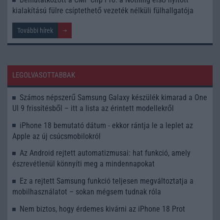
kialakítású fülre csíptethető vezeték nélküli fülhallgatója
További hírek
LEGOLVASOTTABBAK
Számos népszerű Samsung Galaxy készülék kimarad a One
UI 9 frissítésből – itt a lista az érintett modellekről
iPhone 18 bemutató dátum - ekkor rántja le a leplet az
Apple az új csúcsmobilokról
Az Android rejtett automatizmusai: hat funkció, amely
észrevétlenül könnyíti meg a mindennapokat
Ez a rejtett Samsung funkció teljesen megváltoztatja a
mobilhasználatot – sokan mégsem tudnak róla
Nem biztos, hogy érdemes kivárni az iPhone 18 Prot