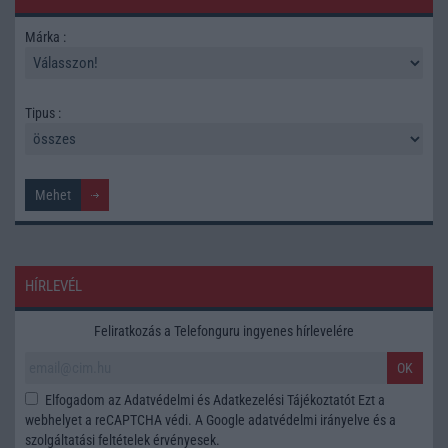
Márka :
Tipus :
HÍRLEVÉL
Feliratkozás a Telefonguru ingyenes hírlevelére
OK
Elfogadom az
Adatvédelmi és Adatkezelési Tájékoztatót
Ezt a
webhelyet a reCAPTCHA védi. A Google
adatvédelmi irányelve
és a
szolgáltatási feltételek
érvényesek.