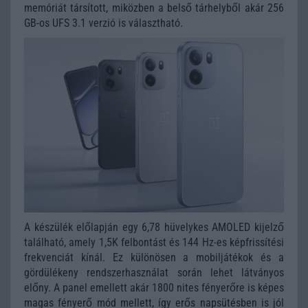
memóriát társított, miközben a belső tárhelyből akár 256
GB-os UFS 3.1 verzió is választható.
A készülék előlapján egy 6,78 hüvelykes AMOLED kijelző
található, amely 1,5K felbontást és 144 Hz-es képfrissítési
frekvenciát kínál. Ez különösen a mobiljátékok és a
gördülékeny rendszerhasználat során lehet látványos
előny. A panel emellett akár 1800 nites fényerőre is képes
magas fényerő mód mellett, így erős napsütésben is jól