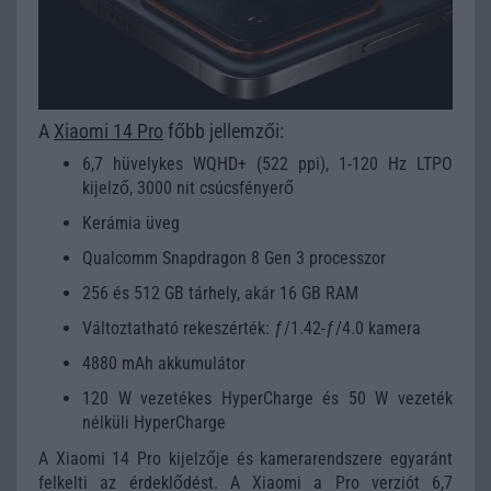
A
Xiaomi 14 Pro
főbb jellemzői:
6,7 hüvelykes WQHD+ (522 ppi), 1-120 Hz LTPO
kijelző, 3000 nit csúcsfényerő
Kerámia üveg
Qualcomm Snapdragon 8 Gen 3 processzor
256 és 512 GB tárhely, akár 16 GB RAM
Változtatható rekeszérték: ƒ/1.42-ƒ/4.0 kamera
4880 mAh akkumulátor
120 W vezetékes HyperCharge és 50 W vezeték
nélküli HyperCharge
A Xiaomi 14 Pro kijelzője és kamerarendszere egyaránt
felkelti az érdeklődést. A Xiaomi a Pro verziót 6,7