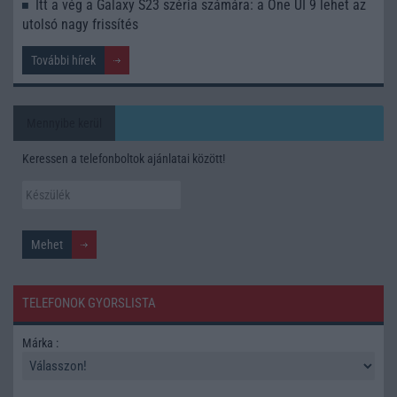
Itt a vég a Galaxy S23 széria számára: a One UI 9 lehet az
utolsó nagy frissítés
További hírek
Mennyibe kerül
Keressen a telefonboltok ajánlatai között!
TELEFONOK GYORSLISTA
Márka :