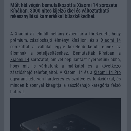
Múlt hét végén bemutatkozott a Xiaomi 14 sorozata
Kínában, 3000 nites kijelzőkkel és változtatható
rekesznyílású kamerákkal büszkélkedhet.
A Xiaomi az elmúlt néhány évben arra törekedett, hogy
prémium, zászlóshajó élményt kínáljon, és a
Xiaomi 14
sorozattal a vállalat egyre közelebb került ennek az
álomnak a beteljesítéséhez. Bemutatták Kínában a
Xiaomi 14
sorozatot, amivel bepillantást nyerhetünk abba,
hogy mit is várhatunk a márkától és a következő
zászlóshajó telefonjaitól. A Xiaomi 14 és a
Xiaomi 14 Pro
egyaránt tele van hardveres és szoftveres funkciókkal, és
minden bizonnyal kitágítja a zászlóshajó kategória felső
határát.