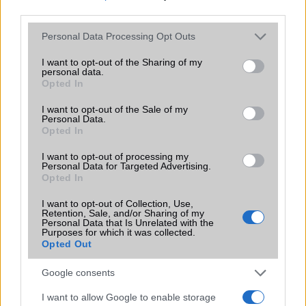
third parties.
Please note that this website/app uses one or more Google
Personal Data Processing Opt Outs
Euro Gsm
services and may gather and store information including but
112.000 Ft (új)
not limited to your visit or usage behaviour. You may click to
I want to opt-out of the Sharing of my
personal data.
grant or deny consent to Google and its third-party tags to
Opted In
use your data for below specified purposes in below Google
consent section.
I want to opt-out of the Sale of my
Personal Data.
Opted In
Adategyeztetés online a Vodafone-nál
I want to opt-out of processing my
2017.06.07
| Vodafone
Personal Data for Targeted Advertising.
Opted In
Már a Vodafone-nál is elérhető a prepaid SIM kártyák
I want to opt-out of Collection, Use,
online adategyeztetése
Retention, Sale, and/or Sharing of my
Personal Data that Is Unrelated with the
Purposes for which it was collected.
Opted Out
A legjobb telefonok játékhoz
Google consents
2022.11.04
I want to allow Google to enable storage