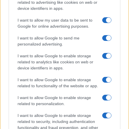
related to advertising like cookies on web or
Ha szeretünk telefonon, utazás vagy éppen várakozás
device identifiers in apps.
közben játszani, akkor mindenképpen egy játékokra
megfelelően optimalizált készülékre van szükségünk.
I want to allow my user data to be sent to
Google for online advertising purposes.
Előrendelésben 8 ezer forint az új
I want to allow Google to send me
Xiaomi okosóra
personalized advertising.
2019.12.31
| (x)
I want to allow Google to enable storage
A Xiaomi Haylou LS01 a legújabb az ár-érték arányban
related to analytics like cookies on web or
kiemelkedő ajánlatok közül. Ki ne akarna 8 ezerért szuper
device identifiers in apps.
órát?
I want to allow Google to enable storage
related to functionality of the website or app.
Google nélküli Huawei-ed van? Van
megoldás!
I want to allow Google to enable storage
2020.10.27
| XDA Developers
related to personalization.
A Googlefier a legegyszerűbb út a Google appokhoz
Huawei és Honor telefonokon.
I want to allow Google to enable storage
related to security, including authentication
functionality and fraud prevention, and other