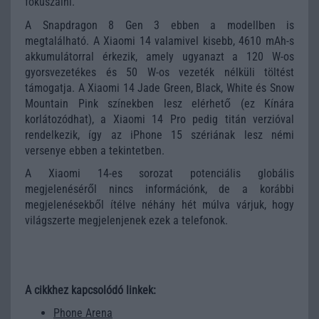
fókuszálni.
A Snapdragon 8 Gen 3 ebben a modellben is
megtalálható. A Xiaomi 14 valamivel kisebb, 4610 mAh-s
akkumulátorral érkezik, amely ugyanazt a 120 W-os
gyorsvezetékes és 50 W-os vezeték nélküli töltést
támogatja. A Xiaomi 14 Jade Green, Black, White és Snow
Mountain Pink színekben lesz elérhető (ez Kínára
korlátozódhat), a Xiaomi 14 Pro pedig titán verzióval
rendelkezik, így az iPhone 15 szériának lesz némi
versenye ebben a tekintetben.
A Xiaomi 14-es sorozat potenciális globális
megjelenéséről nincs információnk, de a korábbi
megjelenésekből ítélve néhány hét múlva várjuk, hogy
világszerte megjelenjenek ezek a telefonok.
A cikkhez kapcsolódó linkek:
Phone Arena