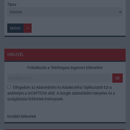
Tipus :
HÍRLEVÉL
Feliratkozás a Telefonguru ingyenes hírlevelére
OK
Elfogadom az
Adatvédelmi és Adatkezelési Tájékoztatót
Ezt a
webhelyet a reCAPTCHA védi. A Google
adatvédelmi irányelve
és a
szolgáltatási feltételek
érvényesek.
Korábbi hírlevelek