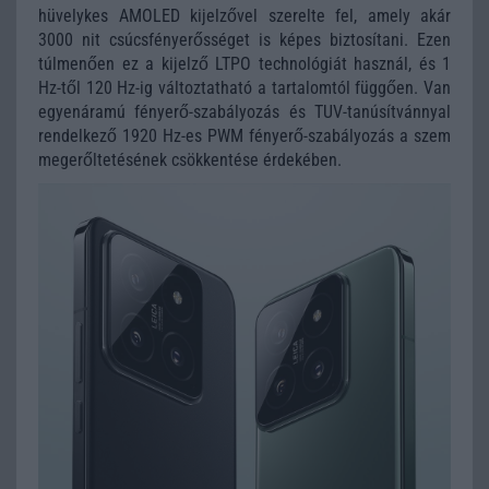
hüvelykes AMOLED kijelzővel szerelte fel, amely akár
3000 nit csúcsfényerősséget is képes biztosítani. Ezen
túlmenően ez a kijelző LTPO technológiát használ, és 1
Hz-től 120 Hz-ig változtatható a tartalomtól függően. Van
egyenáramú fényerő-szabályozás és TUV-tanúsítvánnyal
rendelkező 1920 Hz-es PWM fényerő-szabályozás a szem
megerőltetésének csökkentése érdekében.