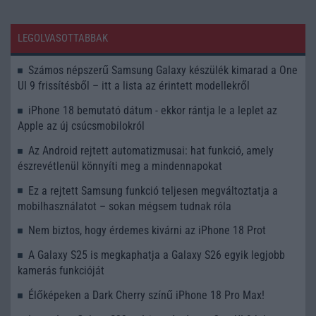
LEGOLVASOTTABBAK
Számos népszerű Samsung Galaxy készülék kimarad a One
UI 9 frissítésből – itt a lista az érintett modellekről
iPhone 18 bemutató dátum - ekkor rántja le a leplet az
Apple az új csúcsmobilokról
Az Android rejtett automatizmusai: hat funkció, amely
észrevétlenül könnyíti meg a mindennapokat
Ez a rejtett Samsung funkció teljesen megváltoztatja a
mobilhasználatot – sokan mégsem tudnak róla
Nem biztos, hogy érdemes kivárni az iPhone 18 Prot
A Galaxy S25 is megkaphatja a Galaxy S26 egyik legjobb
kamerás funkcióját
Élőképeken a Dark Cherry színű iPhone 18 Pro Max!