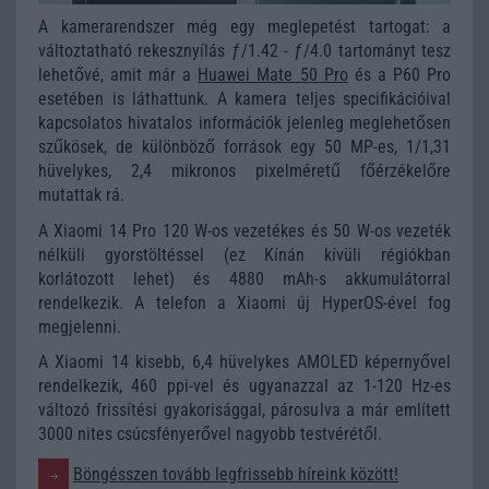
A kamerarendszer még egy meglepetést tartogat: a
változtatható rekesznyílás ƒ/1.42 - ƒ/4.0 tartományt tesz
lehetővé, amit már a
Huawei Mate 50 Pro
és a P60 Pro
esetében is láthattunk. A kamera teljes specifikációival
kapcsolatos hivatalos információk jelenleg meglehetősen
szűkösek, de különböző források egy 50 MP-es, 1/1,31
hüvelykes, 2,4 mikronos pixelméretű főérzékelőre
mutattak rá.
A Xiaomi 14 Pro 120 W-os vezetékes és 50 W-os vezeték
nélküli gyorstöltéssel (ez Kínán kívüli régiókban
korlátozott lehet) és 4880 mAh-s akkumulátorral
rendelkezik. A telefon a Xiaomi új HyperOS-ével fog
megjelenni.
A Xiaomi 14 kisebb, 6,4 hüvelykes AMOLED képernyővel
rendelkezik, 460 ppi-vel és ugyanazzal az 1-120 Hz-es
változó frissítési gyakorisággal, párosulva a már említett
3000 nites csúcsfényerővel nagyobb testvérétől.
Böngésszen tovább legfrissebb híreink között!