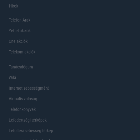
Hirek
Telefon Árak
Yettel akciók
One akciók
Telekom akciók
Tanácsdóguru
Wiki
Internet sebességmérő
Virtuális valóság
Telefonkönyvek
Lefedettségi térképek
Letöltési sebesség térkép