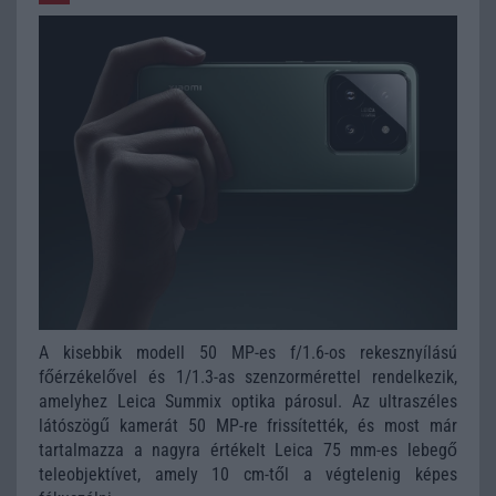
A kisebbik modell 50 MP-es f/1.6-os rekesznyílású
főérzékelővel és 1/1.3-as szenzormérettel rendelkezik,
amelyhez Leica Summix optika párosul. Az ultraszéles
látószögű kamerát 50 MP-re frissítették, és most már
tartalmazza a nagyra értékelt Leica 75 mm-es lebegő
teleobjektívet, amely 10 cm-től a végtelenig képes