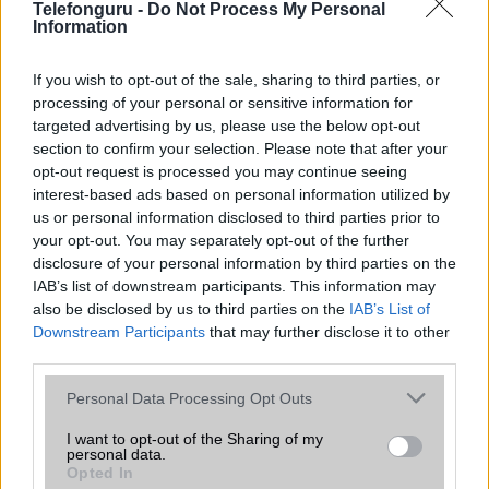
Telefonguru -
Do Not Process My Personal
Watch Series 8-at és a Watch Ultrát érinti.
Information
If you wish to opt-out of the sale, sharing to third parties, or
processing of your personal or sensitive information for
Megérkezett az első Samsung Galaxy
targeted advertising by us, please use the below opt-out
Watch7 pletyka, és nagyon biztató
section to confirm your selection. Please note that after your
2023.10.26
| Phone Arena
opt-out request is processed you may continue seeing
Ha tétovázott a Samsung nemrégiben kiadott Galaxy
interest-based ads based on personal information utilized by
Watch6-jának megvásárlása mellett, mivel a tavalyi
us or personal information disclosed to third parties prior to
Galaxy Watch5-höz képest viszonylag kevés jelentős
your opt-out. You may separately opt-out of the further
frissítést kapott, a jövő évi Galaxy Watch7-ről szóló mai
disclosure of your personal information by third parties on the
jelentés nagy valószínűséggel növelni fogja ezt a
IAB’s list of downstream participants. This information may
vonakodást.
also be disclosed by us to third parties on the
IAB’s List of
Downstream Participants
that may further disclose it to other
Kíváncsi vagy az új Apple Watch-ok
third parties.
akkumulátor kapacitására?
Megmutatjuk!
Please note that this website/app uses one or more Google
Personal Data Processing Opt Outs
services and may gather and store information including but
2022.09.14
| GsmArena
not limited to your visit or usage behaviour. You may click to
I want to opt-out of the Sharing of my
Az Apple-nek szokása, hogy termékei esetében elhagyja
personal data.
grant or deny consent to Google and its third-party tags to
az akkumulátor kapacitásának értékeit, és ehelyett inkább
Opted In
use your data for below specified purposes in below Google
órákban méri az akkumulátor élettartamát.