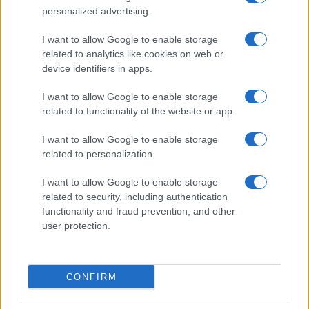
personalized advertising.
Új antenna elrendezést kaphat az iPhone 17 Pro a kamera
köré
I want to allow Google to enable storage
A DJI Neo 2 már Apple Watch-csal is irányítható – és
related to analytics like cookies on web or
hamarosan a sima Neo is megkapja a funkciót
device identifiers in apps.
További hírek
I want to allow Google to enable storage
related to functionality of the website or app.
I want to allow Google to enable storage
related to personalization.
LEGOLVASOTTABBAK
I want to allow Google to enable storage
Számos népszerű Samsung Galaxy készülék kimarad a One
related to security, including authentication
UI 9 frissítésből – itt a lista az érintett modellekről
functionality and fraud prevention, and other
user protection.
iPhone 18 bemutató dátum - ekkor rántja le a leplet az
Apple az új csúcsmobilokról
Az Android rejtett automatizmusai: hat funkció, amely
CONFIRM
észrevétlenül könnyíti meg a mindennapokat
Ez a rejtett Samsung funkció teljesen megváltoztatja a