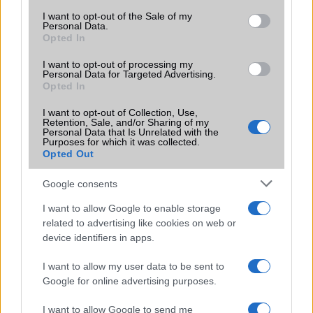
consent section.
I want to opt-out of the Sale of my
Personal Data.
Opted In
I want to opt-out of processing my
Personal Data for Targeted Advertising.
Opted In
KAPCSOLÓDÓ HÍREK
I want to opt-out of Collection, Use,
Az iPhone 16 Action gomb használatának legjobb módjai
Retention, Sale, and/or Sharing of my
Personal Data that Is Unrelated with the
Purposes for which it was collected.
Több Akciógomb érkezhet a jövőbeli iPhone-okra – iPaden
Opted Out
és Macen is megjelenhet
Az Apple Watch új alvási apnoe-érzékelője újabb
Google consents
országban elérhető
I want to allow Google to enable storage
Minden, amit az Apple 2025-ös új termékeiről tudni
related to advertising like cookies on web or
érdemes
device identifiers in apps.
Újabb Android gyártó másolja az iPhone Action gombját
I want to allow my user data to be sent to
Google for online advertising purposes.
Visszatér az Apple Watch Ultra: Szeptemberben érkezik az
új modell
I want to allow Google to send me