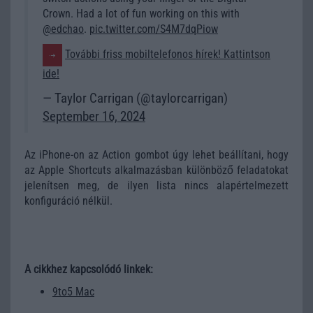
Crown. Had a lot of fun working on this with
@edchao
.
pic.twitter.com/S4M7dqPiow
További friss mobiltelefonos hírek! Kattintson
ide!
— Taylor Carrigan (@taylorcarrigan)
September 16, 2024
Az iPhone-on az Action gombot úgy lehet beállítani, hogy
az Apple Shortcuts alkalmazásban különböző feladatokat
jelenítsen meg, de ilyen lista nincs alapértelmezett
konfiguráció nélkül.
A cikkhez kapcsolódó linkek:
9to5 Mac