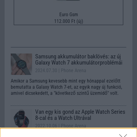
Euro Gsm
112.000 Ft (új)
Samsung akkumulátor baklövés: az új
Galaxy Watch 7 akkumulátorproblémái
2024.07.30
| Phone Arena
Amikor a Samsung kevesebb mint egy hónappal ezelőtt
bemutatta a Galaxy Watch 7-et, az egyik nagy új funkció,
amivel dicsekedett, a "következő szintű üzemidő" volt.
Van egy kis gond az Apple Watch Series
8-cal és a Watch Ultrával
2022.10.06
| Phone Arena
Egy belső Apple memo szivárgott ki, a fő gond az Apple