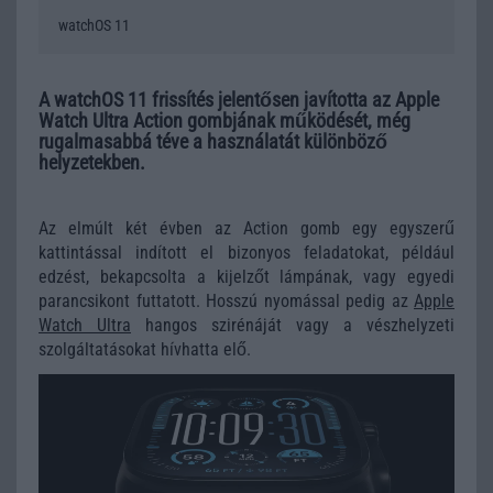
watchOS 11
A watchOS 11 frissítés jelentősen javította az Apple
Watch Ultra Action gombjának működését, még
rugalmasabbá téve a használatát különböző
helyzetekben.
Az elmúlt két évben az Action gomb egy egyszerű
kattintással indított el bizonyos feladatokat, például
edzést, bekapcsolta a kijelzőt lámpának, vagy egyedi
parancsikont futtatott. Hosszú nyomással pedig az
Apple
Watch Ultra
hangos szirénáját vagy a vészhelyzeti
szolgáltatásokat hívhatta elő.