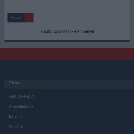
Korábbi szavazások eredményei
Főoldal
Készülékekguru
Mobiltelefonok
Tabletek
Okosórák