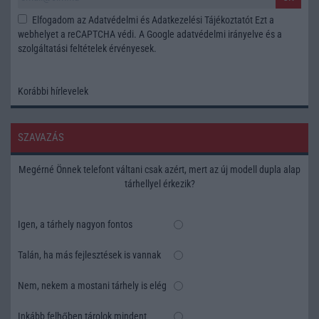
Elfogadom az
Adatvédelmi és Adatkezelési Tájékoztatót
Ezt a
webhelyet a reCAPTCHA védi. A Google
adatvédelmi irányelve
és a
szolgáltatási feltételek
érvényesek.
Korábbi hírlevelek
SZAVAZÁS
Megérné Önnek telefont váltani csak azért, mert az új modell dupla alap
tárhellyel érkezik?
Igen, a tárhely nagyon fontos
Talán, ha más fejlesztések is vannak
Nem, nekem a mostani tárhely is elég
Inkább felhőben tárolok mindent