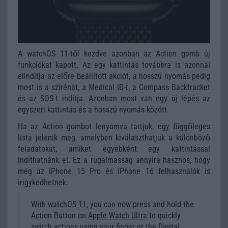
A watchOS 11-től kezdve azonban az Action gomb új
funkciókat kapott. Az egy kattintás továbbra is azonnal
elindítja az előre beállított akciót, a hosszú nyomás pedig
most is a szirénát, a Medical ID-t, a Compass Backtracket
és az SOS-t indítja. Azonban most van egy új lépés az
egyszeri kattintás és a hosszú nyomás között.
Ha az Action gombot lenyomva tartjuk, egy függőleges
lista jelenik meg, amelyben kiválaszthatjuk a különböző
feladatokat, amiket egyébként egy kattintással
indíthatnánk el. Ez a rugalmasság annyira hasznos, hogy
még az iPhone 15 Pro és iPhone 16 felhasználók is
irigykedhetnek.
With watchOS 11, you can now press and hold the
Action Button on
Apple Watch Ultra
to quickly
switch actions using your finger or the Digital