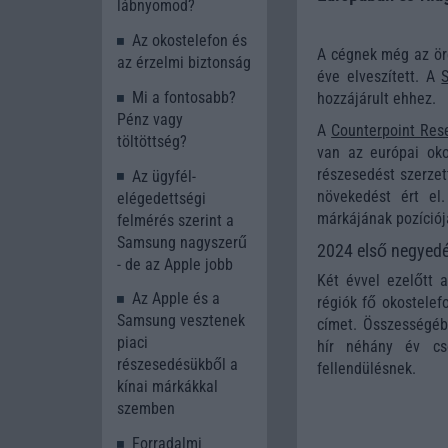
lábnyomod?
Az okostelefon és
A cégnek még az öre
az érzelmi biztonság
éve elveszített. A
Mi a fontosabb?
hozzájárult ehhez.
Pénz vagy
A
Counterpoint Res
töltöttség?
van az európai okos
részesedést szerzet
Az ügyfél-
növekedést ért el
elégedettségi
márkájának pozíciójá
felmérés szerint a
Samsung nagyszerű
2024 első negyed
- de az Apple jobb
Két évvel ezelőtt a
Az Apple és a
régiók fő okostelef
Samsung vesztenek
címet. Összességéb
piaci
hír néhány év cs
részesedésükből a
fellendülésnek.
kínai márkákkal
szemben
Forradalmi