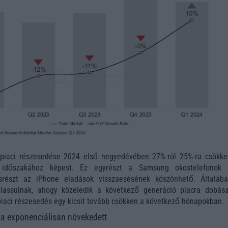
piaci részesedése 2024 első negyedévében 27%-ról 25%-ra csökke
időszakához képest. Ez egyrészt a Samsung okostelefonok i
srészt az iPhone eladások visszaesésének köszönhető. Általáb
lassulnak, ahogy közeledik a következő generáció piacra dobása
piaci részesedés egy kicsit tovább csökken a következő hónapokban.
a exponenciálisan növekedett