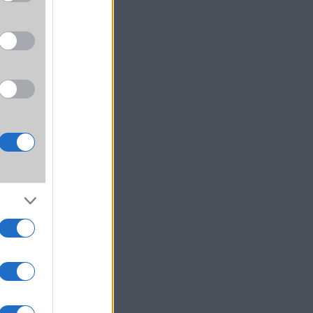
ePlus
a BBK
ó be.
ePlus