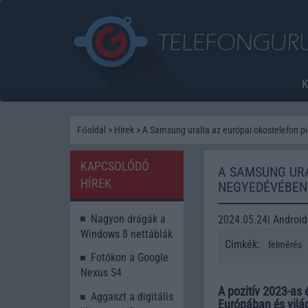
Főoldal
>
Hírek
>
A Samsung uralta az európai okostelefon 
KAPCSOLÓDÓ
A SAMSUNG URA
HÍREK
NEGYEDÉVÉBEN
Nagyon drágák a
2024.05.24| Android
Windows 8 nettáblák
Címkék:
felmérés
Fotókon a Google
Nexus S4
A pozitív 2023-as
Aggaszt a digitális
Európában és vilá