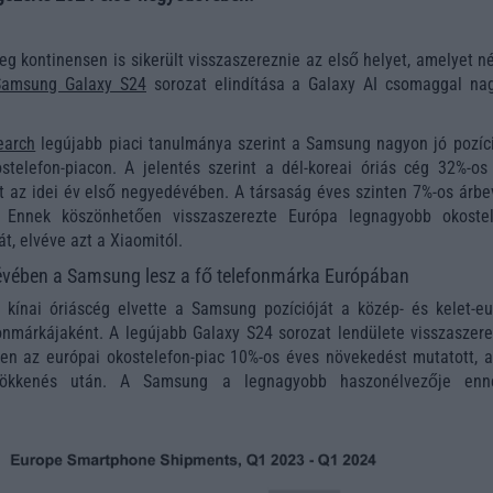
g kontinensen is sikerült visszaszereznie az első helyet, amelyet n
Samsung Galaxy S24
sorozat elindítása a Galaxy AI csomaggal na
earch
legújabb piaci tanulmánya szerint a Samsung nagyon jó pozíc
telefon-piacon. A jelentés szerint a dél-koreai óriás cég 32%-os 
t az idei év első negyedévében. A társaság éves szinten 7%-os árbev
. Ennek köszönhetően visszaszerezte Európa legnagyobb okostel
t, elvéve azt a Xiaomitól.
évében a Samsung lesz a fő telefonmárka Európában
 kínai óriáscég elvette a Samsung pozícióját a közép- és kelet-eu
onmárkájaként. A legújabb Galaxy S24 sorozat lendülete visszaszere
en az európai okostelefon-piac 10%-os éves növekedést mutatott, a
ökkenés után. A Samsung a legnagyobb haszonélvezője en