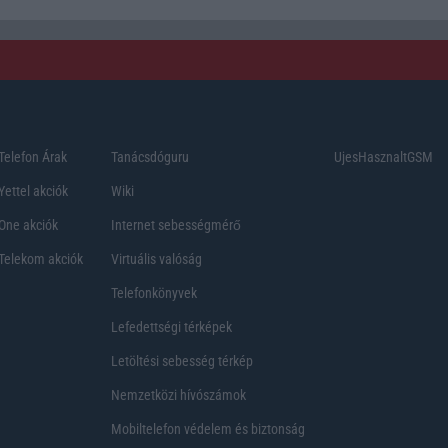
Telefon Árak
Tanácsdóguru
UjesHasznaltGSM
Yettel akciók
Wiki
One akciók
Internet sebességmérő
Telekom akciók
Virtuális valóság
Telefonkönyvek
Lefedettségi térképek
Letöltési sebesség térkép
Nemzetközi hívószámok
Mobiltelefon védelem és biztonság