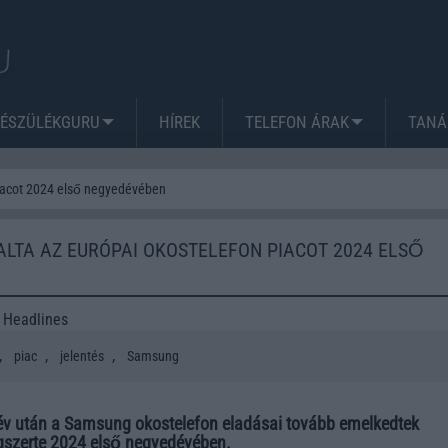
KÉSZÜLÉKGURU
HÍREK
TELEFON ÁRAK
TANÁ
piacot 2024 első negyedévében
LTA AZ EURÓPAI OKOSTELEFON PIACOT 2024 ELSŐ
 Headlines
,
,
,
piac
jelentés
Samsung
 év után a Samsung okostelefon eladásai tovább emelkedtek
gszerte 2024 első negyedévében.