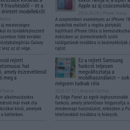
9 frissítésből – itt a
Apple az új csúcsmobil
z érintett modellekről
2026.06.29
| Phone Arena
 Arena
A szeptemberi eseményen az iPhone 18
 új mesterséges
modellek mellett a régóta pletykált
ókat és továbbfejlesztett
hajlítható iPhone Ultra is bemutatkozha
, azonban több korábbi
miközben az áremelésekről szóló
középkategóriás Galaxy
találgatások továbbra is beárnyékolják 
 lesz az út vége.
rajtot.
oid rejtett
Ez a rejtett Samsung
tizmusai: hat
funkció teljesen
ó, amely észrevétlenül
megváltoztatja a
ti meg a
mobilhasználatot – so
mégsem tudnak róla
d Police
2026.07.12
| Android Central
ön alkalmazásokra
Az Edge Panel az egyik leghasznosabb
Android már évek óta
funkció, amely jelentősen felgyorsítja a
nkciókat kínál, amelyek
mindennapi használatot, miközben a Pi
a háttérben.
telefonokból továbbra is hiányzik.