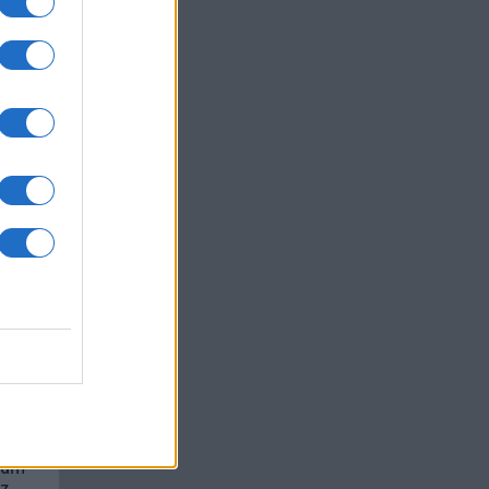
a
um -
az