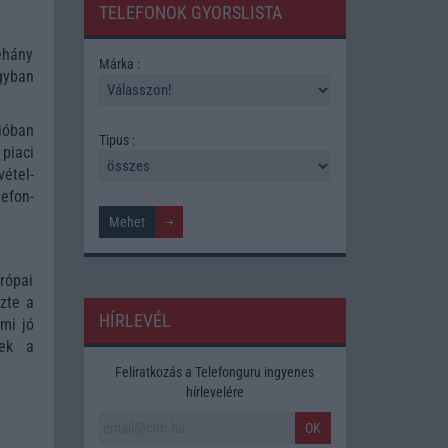
TELEFONOK GYORSLISTA
éhány
Márka :
gyban
ióban
Tipus :
piaci
étel-
efon-
rópai
zte a
HÍRLEVÉL
mi jó
nek a
Feliratkozás a Telefonguru ingyenes
hírlevelére
OK