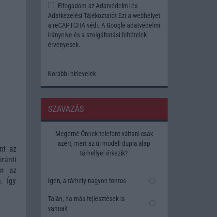
Elfogadom az
Adatvédelmi és
Adatkezelési Tájékoztatót
Ezt a webhelyet
a reCAPTCHA védi. A Google
adatvédelmi
irányelve
és a
szolgáltatási feltételek
érvényesek.
Korábbi hírlevelek
SZAVAZÁS
Megérné Önnek telefont váltani csak
azért, mert az új modell dupla alap
nt az
tárhellyel érkezik?
ránti
an az
. Így
Igen, a tárhely nagyon fontos
Talán, ha más fejlesztések is
vannak