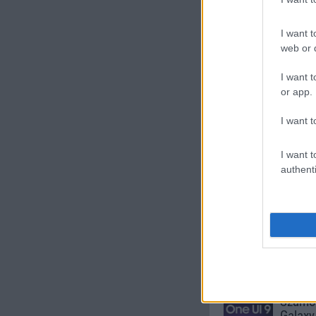
I want t
Új és Használt G
web or d
Samsung Gala
I want t
or app.
I want t
I want t
authenti
Nelly G
245.000 Ft 
Számo
Galaxy