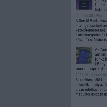
One UI 
lista a
2026.06.30
| Phone
A One UI 9 érkezése
intelligencia-funkci
kezelőfelületet hoz
csúcskategóriás és 
készülék számára ez
Az Andr
automa
funkci
könnyí
mindennapokat
2026.06.14
| Androi
Sok felhasználó kül
esküszik, pedig az 
olyan intelligens fu
maguktól dolgoznak 