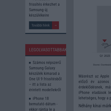
frissítés érkezhet a
Samsung új
készülékeire
További hírek
LEGOLVASOTTABBAK
Számos népszerű
Samsung Galaxy
készülék kimarad a
Másrészt az Apple 
One UI 9 frissítésből
előző év azonos 
– itt a lista az
érdeklődésnek, má
érintett modellekről
iPhone eladások le
lehetséges, hogy a 
iPhone 18
bemutató dátum -
Néhány kínai márk
ekkor rántja le a