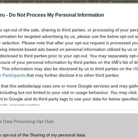
on márkák stabil teljesítményt nyújtottak 2024 első negyedévéb
etek a
Honor
és a Realme, 67%-kal, illetve 59%-kal nőtt az előző év 
ru -
Do Not Process My Personal Information
t. Mindkét vállalatnak sikerült egyenként 4%-os piaci részes
pában. Emellett a Xiaomi 11%-kal növelte eladásait, megszerez
sedés 18%-át.
to opt-out of the sale, sharing to third parties, or processing of your per
formation for targeted advertising by us, please use the below opt-out s
 a legfrissebb híreink között!
r selection. Please note that after your opt-out request is processed y
eing interest-based ads based on personal information utilized by us or
disclosed to third parties prior to your opt-out. You may separately opt-
losure of your personal information by third parties on the IAB’s list of
. This information may also be disclosed by us to third parties on the
IA
Participants
that may further disclose it to other third parties.
 that this website/app uses one or more Google services and may gath
including but not limited to your visit or usage behaviour. You may click 
 to Google and its third-party tags to use your data for below specifi
ogle consent section.
l Data Processing Opt Outs
o opt-out of the Sharing of my personal data.