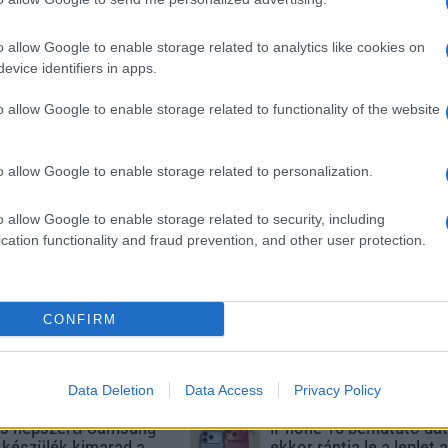
o allow Google to enable storage related to analytics like cookies on
SM kiemelt ajánlatok
evice identifiers in apps.
xy S26
Samsung Galaxy S26 Ultra
Samsung Galaxy S26 Ultr
o allow Google to enable storage related to functionality of the website
o allow Google to enable storage related to personalization.
o allow Google to enable storage related to security, including
cation functionality and fraud prevention, and other user protection.
SM
Nelly GSM
Euro Gsm
(új)
350.000 Ft (új)
392.000 Ft (új)
CONFIRM
Data Deletion
Data Access
Privacy Policy
s népszerű Samsung
iPhone 18 bemutató dát
 készülék kimarad a
ekkor rántja le a leplet 