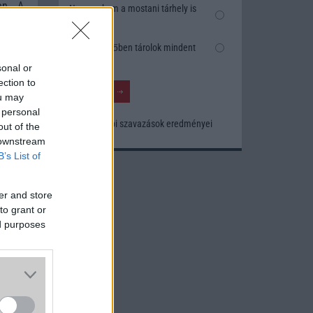
en. A
Nem, nekem a mostani tárhely is
azonos
elég
edést
Inkább felhőben tárolok mindent
ve az
sonal or
ection to
ou may
 personal
Korábbi szavazások eredményei
out of the
 downstream
B’s List of
er and store
to grant or
ed purposes