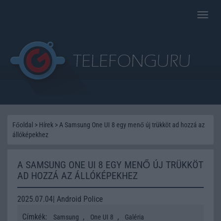
Toggle
naviga
Főoldal
>
Hírek
>
A Samsung One UI 8 egy menő új trükköt ad hozzá az
állóképekhez
A SAMSUNG ONE UI 8 EGY MENŐ ÚJ TRÜKKÖT
AD HOZZÁ AZ ÁLLÓKÉPEKHEZ
2025.07.04| Android Police
Címkék:
,
,
Samsung
One UI 8
Galéria