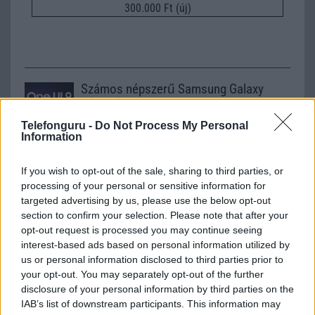
300.000 Ft (új)
Számos népszerű Samsung Galaxy
készülék kimarad a One UI 9
frissítésből – itt a lista az érintett
Telefonguru -
Do Not Process My Personal
modellekről
Information
2026.06.30
| Phone Arena
A One UI 9 érkezése új mesterséges intelligencia-
If you wish to opt-out of the sale, sharing to third parties, or
funkciókat és továbbfejlesztett kezelőfelületet hoz,
processing of your personal or sensitive information for
azonban több korábbi csúcskategóriás és középkategóriás
targeted advertising by us, please use the below opt-out
Galaxy készülék számára ez lesz az út vége.
section to confirm your selection. Please note that after your
opt-out request is processed you may continue seeing
iPhone 18 bemutató dátum - ekkor
interest-based ads based on personal information utilized by
rántja le a leplet az Apple az új
us or personal information disclosed to third parties prior to
csúcsmobilokról
your opt-out. You may separately opt-out of the further
2026.06.29
| Phone Arena
disclosure of your personal information by third parties on the
A szeptemberi eseményen az iPhone 18 Pro modellek
IAB’s list of downstream participants. This information may
mellett a régóta pletykált hajlítható iPhone Ultra is