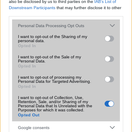
also be disclosed by us to third parties on the
IAB’s List of
bemutatkozhat, miközben az áremelésekről szóló
Downstream Participants
that may further disclose it to other
találgatások továbbra is beárnyékolják a rajtot.
third parties.
Az Android rejtett automatizmusai: hat
Please note that this website/app uses one or more Google
Personal Data Processing Opt Outs
funkció, amely észrevétlenül könnyíti
services and may gather and store information including but
meg a mindennapokat
not limited to your visit or usage behaviour. You may click to
I want to opt-out of the Sharing of my
personal data.
2026.06.14
| Android Police
grant or deny consent to Google and its third-party tags to
Opted In
Sok felhasználó külön alkalmazásokra esküszik, pedig az
use your data for below specified purposes in below Google
Android már évek óta olyan intelligens funkciókat kínál,
consent section.
I want to opt-out of the Sale of my
amelyek maguktól dolgoznak a háttérben.
Personal Data.
Opted In
Ez a rejtett Samsung funkció teljesen
I want to opt-out of processing my
megváltoztatja a mobilhasználatot –
Personal Data for Targeted Advertising.
sokan mégsem tudnak róla
Opted In
2026.07.12
| Android Central
I want to opt-out of Collection, Use,
Az Edge Panel az egyik leghasznosabb funkció, amely
Retention, Sale, and/or Sharing of my
Personal Data that Is Unrelated with the
jelentősen felgyorsítja a mindennapi használatot,
Purposes for which it was collected.
miközben a Pixel telefonokból továbbra is hiányzik.
Opted Out
Google consents