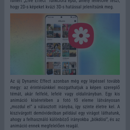
ismert „Live Effect” funkcióra épül, amely lehetővé teszi,
hogy 2D-s képeket kvázi 3D-s hatással jelenítsünk meg.
Az új Dynamic Effect azonban még egy lépéssel tovább
megy: az érintésünkkel mozgathatjuk a képen szereplő
témát, akár felfelé, lefelé vagy oldalirányban. Egy kis
animáció kíséretében a fotó fő eleme látványosan
„mozdul el” a választott irányba, így szinte életre kel. A
kiszivárgott demóvideóban például egy virágot láthatunk,
ahogy a felhasználó különböző irányokba „bökdösi”, és az
animáció ennek megfelelően reagál.