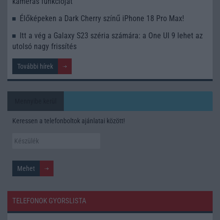
kamerás funkcióját
Élőképeken a Dark Cherry színű iPhone 18 Pro Max!
Itt a vég a Galaxy S23 széria számára: a One UI 9 lehet az
utolsó nagy frissítés
További hírek
Mennyibe kerül
Keressen a telefonboltok ajánlatai között!
TELEFONOK GYORSLISTA