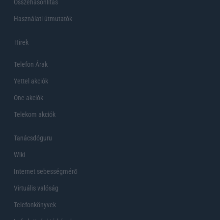
Összehasonlítás
Használati útmutatók
Hirek
Telefon Árak
Yettel akciók
One akciók
Telekom akciók
Tanácsdóguru
Wiki
Internet sebességmérő
Virtuális valóság
Telefonkönyvek