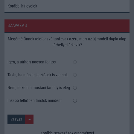
Korábbi hírlevelek
SZAVAZÁS
Megérné Önnek telefont váltani csak azért, mert az új modell dupla alap
tárhellyel érkezik?
Igen, a tárhely nagyon fontos
Talán, ha más fejlesztések is vannak
Nem, nekem a mostani tárhely is elég
Inkább felhőben tárolok mindent
Korábbi szavazások eredményei