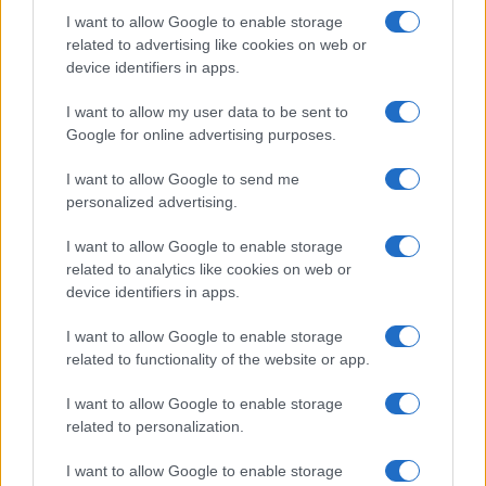
I want to allow Google to enable storage
related to advertising like cookies on web or
KAPCSOLÓDÓ HÍREK
device identifiers in apps.
I want to allow my user data to be sent to
Új TouchWiz, új galéria
Google for online advertising purposes.
Nagyon drágák a Windows 8 nettáblák
I want to allow Google to send me
Fotókon a Google Nexus S4
personalized advertising.
A Samsung túlteljesítette a menetrendet: már a régebbi
I want to allow Google to enable storage
Galaxy modellek is megkapták az Android 16-os frissítést
related to analytics like cookies on web or
Samsung Galaxyk Android 16 frissítése: ezek az
device identifiers in apps.
újdonságok és az ütemterv
I want to allow Google to enable storage
One UI 8: Apró, de ütős frissítések a Samsung telefonokon
related to functionality of the website or app.
Galaxy Watch 5: Új frissítés érkezik, de a Wear OS 6 még
I want to allow Google to enable storage
várat magára
related to personalization.
Galaxy Watch 4: egyes felhasználók még mindig nem
I want to allow Google to enable storage
kapták meg a One UI 8 frissítést