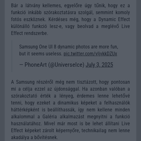
Bár a látvány kellemes, egyelőre úgy tűnik, hogy ez a
funkció inkább szórakoztatásra szolgál, semmint komoly
fotós eszköznek. Kérdéses még, hogy a Dynamic Effect
különálló funkció lesz-e, vagy beolvad a meglévő Live
Effect rendszerbe.
Samsung One UI 8 dynamic photos are more fun,
but it seems useless.
pic.twitter.com/vljvkkDZUx
— PhoneArt (@UniverseIce)
July 3, 2025
A Samsung részéről még nem tisztázott, hogy pontosan
mi a célja ezzel az újdonsággal. Ha azonban valóban a
szórakoztató érték a lényeg, érdemes lenne lehetővé
tenni, hogy ezeket a dinamikus képeket a felhasználók
háttérképként is beállíthassák, így nem kellene minden
alkalommal a Galéria alkalmazást megnyitni a funkció
használatához. Mivel már most is be lehet állítani Live
Effect képeket zárolt képernyőre, technikailag nem lenne
akadálya a bővítésnek.