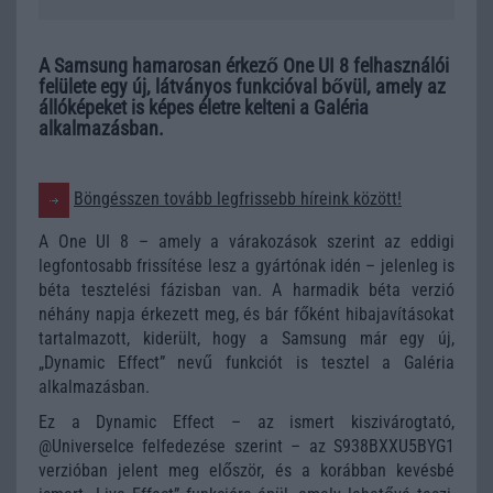
A Samsung hamarosan érkező One UI 8 felhasználói
felülete egy új, látványos funkcióval bővül, amely az
állóképeket is képes életre kelteni a Galéria
alkalmazásban.
Böngésszen tovább legfrissebb híreink között!
A One UI 8 – amely a várakozások szerint az eddigi
legfontosabb frissítése lesz a gyártónak idén – jelenleg is
béta tesztelési fázisban van. A harmadik béta verzió
néhány napja érkezett meg, és bár főként hibajavításokat
tartalmazott, kiderült, hogy a Samsung már egy új,
„Dynamic Effect” nevű funkciót is tesztel a Galéria
alkalmazásban.
Ez a Dynamic Effect – az ismert kiszivárogtató,
@UniverseIce felfedezése szerint – az S938BXXU5BYG1
verzióban jelent meg először, és a korábban kevésbé