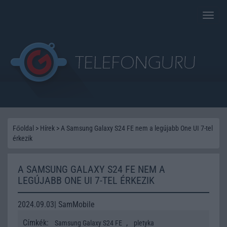
Toggle
naviga
Főoldal
>
Hírek
>
A Samsung Galaxy S24 FE nem a legújabb One UI 7-tel
érkezik
A SAMSUNG GALAXY S24 FE NEM A
LEGÚJABB ONE UI 7-TEL ÉRKEZIK
2024.09.03| SamMobile
Címkék:
,
Samsung Galaxy S24 FE
pletyka