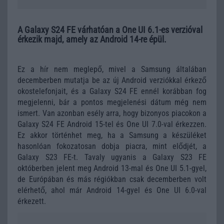
A Galaxy S24 FE várhatóan a One UI 6.1-es verzióval
érkezik majd, amely az Android 14-re épül.
Ez a hír nem meglepő, mivel a Samsung általában
decemberben mutatja be az új Android verziókkal érkező
okostelefonjait, és a Galaxy S24 FE ennél korábban fog
megjelenni, bár a pontos megjelenési dátum még nem
ismert. Van azonban esély arra, hogy bizonyos piacokon a
Galaxy S24 FE Android 15-tel és One UI 7.0-val érkezzen.
Ez akkor történhet meg, ha a Samsung a készüléket
hasonlóan fokozatosan dobja piacra, mint elődjét, a
Galaxy S23 FE-t. Tavaly ugyanis a Galaxy S23 FE
októberben jelent meg Android 13-mal és One UI 5.1-gyel,
de Európában és más régiókban csak decemberben volt
elérhető, ahol már Android 14-gyel és One UI 6.0-val
érkezett.