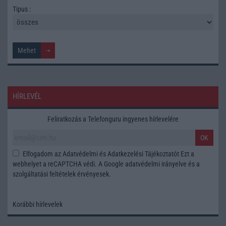
Tipus :
HÍRLEVÉL
Feliratkozás a Telefonguru ingyenes hírlevelére
OK
Elfogadom az
Adatvédelmi és Adatkezelési Tájékoztatót
Ezt a
webhelyet a reCAPTCHA védi. A Google
adatvédelmi irányelve
és a
szolgáltatási feltételek
érvényesek.
Korábbi hírlevelek