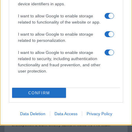
device identifiers in apps.
I want to allow Google to enable storage
LEGOLVASOTTABBAK
related to functionality of the website or app.
Számos népszerű Samsung Galaxy készülék kimarad a One
I want to allow Google to enable storage
UI 9 frissítésből – itt a lista az érintett modellekről
related to personalization.
iPhone 18 bemutató dátum - ekkor rántja le a leplet az
I want to allow Google to enable storage
Apple az új csúcsmobilokról
related to security, including authentication
Az Android rejtett automatizmusai: hat funkció, amely
functionality and fraud prevention, and other
észrevétlenül könnyíti meg a mindennapokat
user protection.
Ez a rejtett Samsung funkció teljesen megváltoztatja a
mobilhasználatot – sokan mégsem tudnak róla
CONFIRM
Nem biztos, hogy érdemes kivárni az iPhone 18 Prot
A Galaxy S25 is megkaphatja a Galaxy S26 egyik legjobb
kamerás funkcióját
Data Deletion
Data Access
Privacy Policy
Élőképeken a Dark Cherry színű iPhone 18 Pro Max!