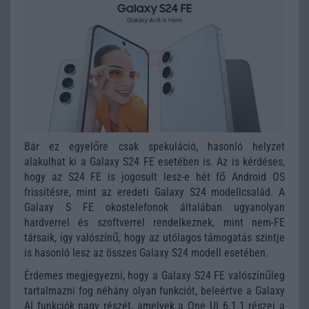
Bár ez egyelőre csak spekuláció, hasonló helyzet
alakulhat ki a Galaxy S24 FE esetében is. Az is kérdéses,
hogy az S24 FE is jogosult lesz-e hét fő Android OS
frissítésre, mint az eredeti Galaxy S24 modellcsalád. A
Galaxy S FE okostelefonok általában ugyanolyan
hardverrel és szoftverrel rendelkeznek, mint nem-FE
társaik, így valószínű, hogy az utólagos támogatás szintje
is hasonló lesz az összes Galaxy S24 modell esetében.
Érdemes megjegyezni, hogy a Galaxy S24 FE valószínűleg
tartalmazni fog néhány olyan funkciót, beleértve a Galaxy
AI funkciók nagy részét, amelyek a One UI 6.1.1 részei a