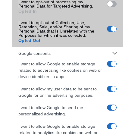
I want to opt-out of processing my
KAPCSOLÓDÓ HÍREK
Personal Data for Targeted Advertising.
Opted In
Újra ütős lehet a Samsung idei pénztárcabarát FE modellje
I want to opt-out of Collection, Use,
Retention, Sale, and/or Sharing of my
Exkluzív: a Samsung Galaxy S24 FE nagyobb kijelzővel és
Personal Data that Is Unrelated with the
Purposes for which it was collected.
akkumulátorral rendelkezik majd, mint elődje
Opted Out
Nem kap Qualcomm processzort a Samsung Galaxy S24 FE
Google consents
Először látható élő képen a Samsung Galaxy S24 FE
I want to allow Google to enable storage
Szinte minden részlet kiderült a Samsung új, megfizethető
related to advertising like cookies on web or
csúcsmobiljáról
device identifiers in apps.
Ezen bukhat el a Samsung Galaxy S24 FE
I want to allow my user data to be sent to
Google for online advertising purposes.
Samsung Galaxy S24 FE: friss részletek és árak!
Újabb Samsung Galaxy S24 FE kicsomagolási videó
I want to allow Google to send me
bukkant fel
personalized advertising.
További hírek
I want to allow Google to enable storage
related to analytics like cookies on web or