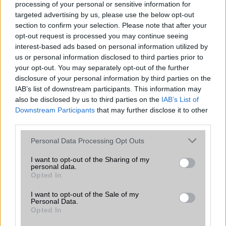
Számos népszerű Samsung Galaxy
processing of your personal or sensitive information for
készülék kimarad a One UI 9
targeted advertising by us, please use the below opt-out
frissítésből – itt a lista az érintett
section to confirm your selection. Please note that after your
modellekről
opt-out request is processed you may continue seeing
2026.06.30
| Phone Arena
interest-based ads based on personal information utilized by
A One UI 9 érkezése új mesterséges intelligencia-
us or personal information disclosed to third parties prior to
funkciókat és továbbfejlesztett kezelőfelületet hoz,
your opt-out. You may separately opt-out of the further
azonban több korábbi csúcskategóriás és középkategóriás
disclosure of your personal information by third parties on the
Galaxy készülék számára ez lesz az út vége.
IAB’s list of downstream participants. This information may
also be disclosed by us to third parties on the
IAB’s List of
Samsung Galaxy S24: ritka kivétel a
Downstream Participants
that may further disclose it to other
zászlóshajók között
third parties.
2024.11.08
| 9to5Google
Please note that this website/app uses one or more Google
Personal Data Processing Opt Outs
A Samsung Galaxy S24 egy ritka kivételként került be a
services and may gather and store information including but
világszerte eladott legnépszerűbb okostelefonok top 10-
not limited to your visit or usage behaviour. You may click to
I want to opt-out of the Sharing of my
personal data.
es listájára, domináltak az olcsóbb modellek.
grant or deny consent to Google and its third-party tags to
Opted In
use your data for below specified purposes in below Google
consent section.
I want to opt-out of the Sale of my
Personal Data.
Opted In