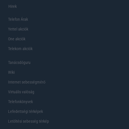
Hirek
Telefon Árak
Yettel akciók
One akciók
Telekom akciók
Tanácsdóguru
Wiki
Internet sebességmérő
Virtuális valóság
Telefonkönyvek
Lefedettségi térképek
Letöltési sebesség térkép