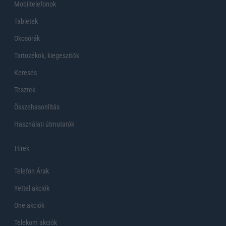
Mobiltelefonok
Tabletek
Okosórák
Tartozékok, kiegeszítők
Keresés
Tesztek
Összehasonlítás
Használati útmutatók
Hirek
Telefon Árak
Yettel akciók
One akciók
Telekom akciók