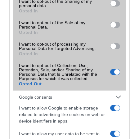
not limited to your visit or usage behaviour. You may click to
I want to opt-out of the Sharing of my
Ez a rejtett Samsung funkció teljesen
personal data.
grant or deny consent to Google and its third-party tags to
megváltoztatja a mobilhasználatot –
Opted In
use your data for below specified purposes in below Google
sokan mégsem tudnak róla
consent section.
I want to opt-out of the Sale of my
2026.07.12
| Android Central
Personal Data.
Az Edge Panel az egyik leghasznosabb funkció, amely
Opted In
jelentősen felgyorsítja a mindennapi használatot,
miközben a Pixel telefonokból továbbra is hiányzik.
I want to opt-out of processing my
Personal Data for Targeted Advertising.
Opted In
I want to opt-out of Collection, Use,
Retention, Sale, and/or Sharing of my
Personal Data that Is Unrelated with the
Purposes for which it was collected.
KAPCSOLÓDÓ HÍREK
Opted Out
Google consents
Exkluzív: a Samsung Galaxy S24 FE nagyobb kijelzővel és
akkumulátorral rendelkezik majd, mint elődje
I want to allow Google to enable storage
related to advertising like cookies on web or
Nem kap Qualcomm processzort a Samsung Galaxy S24 FE
device identifiers in apps.
Először látható élő képen a Samsung Galaxy S24 FE
I want to allow my user data to be sent to
A Samsung Galaxy S24 FE nem a legújabb One UI 7-tel