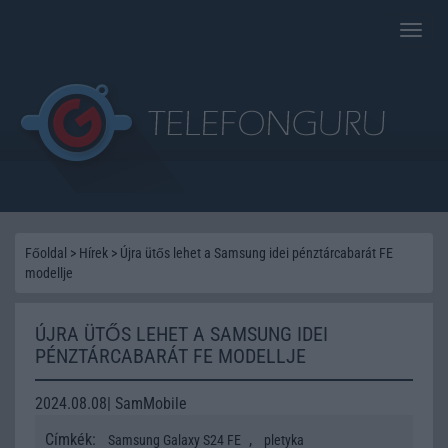
Toggle
naviga
Főoldal
>
Hírek
>
Újra ütős lehet a Samsung idei pénztárcabarát FE
modellje
ÚJRA ÜTŐS LEHET A SAMSUNG IDEI
PÉNZTÁRCABARÁT FE MODELLJE
2024.08.08| SamMobile
Címkék:
,
Samsung Galaxy S24 FE
pletyka