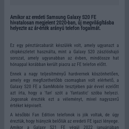
Amikor az eredeti Samsung Galaxy S20 FE
hivatalosan megjelent 2020-ban, új megvilágításba
helyezte az ár-érték arányú telefon fogalmát.
Ez egy pénztárcabarát készülék volt, amely ugyanazt a
chipkészletet használta, mint a Galaxy S20 zászlóshajó
sorozat, amely ugyanabban az évben, mindössze hat
hónappal korábban került piacra az FE telefon előtt.
Ennek a nagy teljesítményű hardvernek köszönhetően,
amely egy megfizethetőbb csomagban volt elérhető, a
Galaxy S20 FE a SamMobile tesztjében pár évvel ezelőtt
azt írta, hogy a 'fan' szót a 'fantastic' szóba helyezi.
Jogosnak érezték ezt a véleményt, mivel nagyszerű
értéket képviselt.
A későbbi Fan Edition telefonok is jók voltak, de úgy
éreztük, hogy hiányzik belőlük az eredeti FE igazi lényege.
Amikor a Galaxy S21 FE végül 2022 januárjában