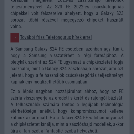
korábban megjelent 2023-as zászlóshajó telefonok
teljesítményével. Az S23 FE 2022-es csúcskategóriás
chipekkel volt felszerelve ahelyett, hogy a Galaxy S23
sorozat többi részével megegyező chipeket használt
volna.
További friss Telefongurus hírek erre!
A
Samsung Galaxy S24 FE
esetében azonban úgy tűnik,
hogy a Samsung visszatérhet a régi formájához. A
pletykák szerint az S24 FE ugyanazt a chipkészletet fogja
használni, mint a Galaxy S24 zászlóshajó sorozat, ami azt
jelenti, hogy a felhasználók csúcskategóriás teljesítményt
kapnak egy megfizethetőbb csomagban.
Ez a lépés nagyban hozzájárulhat ahhoz, hogy az FE
széria visszanyerje az eredeti sikerét és rajongói bázisát.
A felhasználók számára fontos a legújabb technológia
elérhetősége anélkül, hogy kompromisszumot kellene
kötniük az ár miatt. Ha a Galaxy S24 FE valóban ugyanazt
a chipkészletet kínálja, mint a zászlóshajó modellek, akkor
újra a 'fan' szót a 'fantastic' szóba helyezheti.