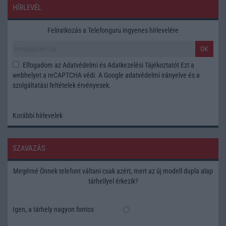
HÍRLEVÉL
Feliratkozás a Telefonguru ingyenes hírlevelére
OK
Elfogadom az
Adatvédelmi és Adatkezelési Tájékoztatót
Ezt a
webhelyet a reCAPTCHA védi. A Google
adatvédelmi irányelve
és a
szolgáltatási feltételek
érvényesek.
Korábbi hírlevelek
SZAVAZÁS
Megérné Önnek telefont váltani csak azért, mert az új modell dupla alap
tárhellyel érkezik?
Igen, a tárhely nagyon fontos