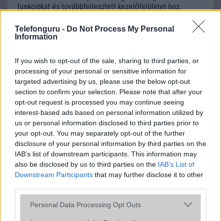
funkciókat és továbbfejlesztett kezelőfelületet hoz,
azonban több korábbi csúcskategóriás és középkategóriás
Galaxy készülék számára ez lesz az út vége.
Telefonguru -
Do Not Process My Personal
Information
iPhone 18 bemutató dátum - ekkor
rántja le a leplet az Apple az új
If you wish to opt-out of the sale, sharing to third parties, or
csúcsmobilokról
processing of your personal or sensitive information for
2026.06.29
| Phone Arena
targeted advertising by us, please use the below opt-out
A szeptemberi eseményen az iPhone 18 Pro modellek
section to confirm your selection. Please note that after your
mellett a régóta pletykált hajlítható iPhone Ultra is
opt-out request is processed you may continue seeing
bemutatkozhat, miközben az áremelésekről szóló
interest-based ads based on personal information utilized by
találgatások továbbra is beárnyékolják a rajtot.
us or personal information disclosed to third parties prior to
your opt-out. You may separately opt-out of the further
Az Android rejtett automatizmusai: hat
disclosure of your personal information by third parties on the
funkció, amely észrevétlenül könnyíti
IAB’s list of downstream participants. This information may
meg a mindennapokat
also be disclosed by us to third parties on the
IAB’s List of
2026.06.14
| Android Police
Downstream Participants
that may further disclose it to other
Sok felhasználó külön alkalmazásokra esküszik, pedig az
third parties.
Android már évek óta olyan intelligens funkciókat kínál,
amelyek maguktól dolgoznak a háttérben.
Please note that this website/app uses one or more Google
Personal Data Processing Opt Outs
services and may gather and store information including but