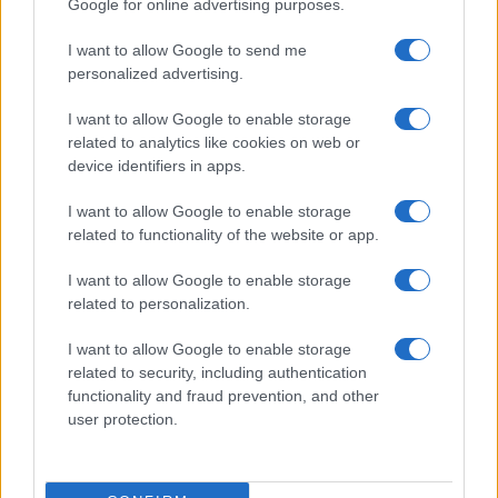
Google for online advertising purposes.
érkezik
I want to allow Google to send me
Szinte minden részlet kiderült a Samsung új, megfizethető
personalized advertising.
csúcsmobiljáról
Ezen bukhat el a Samsung Galaxy S24 FE
I want to allow Google to enable storage
related to analytics like cookies on web or
Samsung Galaxy S24 FE: friss részletek és árak!
device identifiers in apps.
Újabb Samsung Galaxy S24 FE kicsomagolási videó
I want to allow Google to enable storage
bukkant fel
related to functionality of the website or app.
További hírek
I want to allow Google to enable storage
related to personalization.
I want to allow Google to enable storage
LEGOLVASOTTABBAK
related to security, including authentication
functionality and fraud prevention, and other
Számos népszerű Samsung Galaxy készülék kimarad a One
user protection.
UI 9 frissítésből – itt a lista az érintett modellekről
iPhone 18 bemutató dátum - ekkor rántja le a leplet az