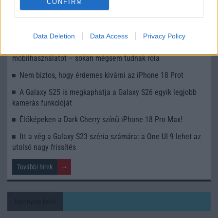
CONFIRM
Apple az új csúcsmobilokról
Az Android rejtett automatizmusai: hat funkció, amely
észrevétlenül könnyíti meg a mindennapokat
Data Deletion
Data Access
Privacy Policy
Ez a rejtett Samsung funkció teljesen megváltoztatja a
mobilhasználatot – sokan mégsem tudnak róla
Nem biztos, hogy érdemes kivárni az iPhone 18 Prot
A Galaxy S25 is megkaphatja a Galaxy S26 egyik legjobb
kamerás funkcióját
Élőképeken a Dark Cherry színű iPhone 18 Pro Max!
Itt a vég a Galaxy S23 széria számára: a One UI 9 lehet az
utolsó nagy frissítés
További hírek
Mennyibe kerül