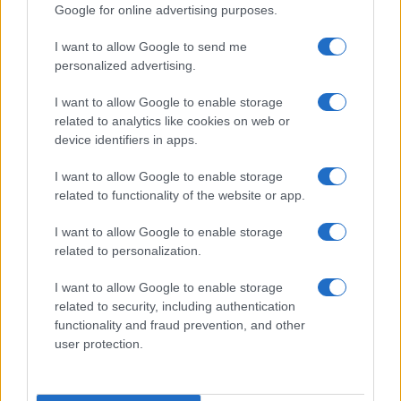
Google for online advertising purposes.
A Huawei új termékeinek szezonjában vagyunk, a
következő konferencia pedig a Huawei Watch 4 sorozaté.
I want to allow Google to send me
Az okosóra a leleplezés előtt az állítólagos vércukorszint-
personalized advertising.
kezelő funkciójával kerül a címlapokra.
A Huawei bemutatta a Watch D2-t: új
I want to allow Google to enable storage
dizájn, fejlett egészségügyi funkciók
related to analytics like cookies on web or
device identifiers in apps.
2024.09.19
| HuaweiCentral
A Huawei szeptember 19-én leplezte le új okosóráját, a
I want to allow Google to enable storage
Watch D2-t, amely jelentős frissítéseket hoz mind dizájn,
related to functionality of the website or app.
mind egészségügyi funkciók terén.
I want to allow Google to enable storage
related to personalization.
I want to allow Google to enable storage
related to security, including authentication
functionality and fraud prevention, and other
KAPCSOLÓDÓ HÍREK
user protection.
6.65 mm: előrendelhető a világ legvékonyabb mobilja