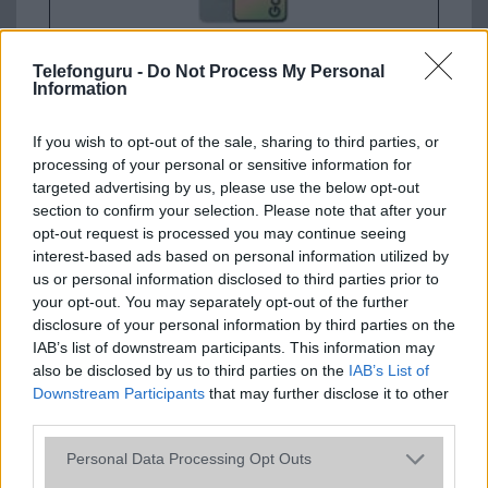
Telefonguru -
Do Not Process My Personal
Euro Gsm
Information
112.000 Ft (új)
If you wish to opt-out of the sale, sharing to third parties, or
Samsung Galaxy S25 Ultra
processing of your personal or sensitive information for
targeted advertising by us, please use the below opt-out
section to confirm your selection. Please note that after your
opt-out request is processed you may continue seeing
interest-based ads based on personal information utilized by
us or personal information disclosed to third parties prior to
your opt-out. You may separately opt-out of the further
disclosure of your personal information by third parties on the
IAB’s list of downstream participants. This information may
Nelly GSM
also be disclosed by us to third parties on the
IAB’s List of
245.000 Ft (használt)
Downstream Participants
that may further disclose it to other
third parties.
Please note that this website/app uses one or more Google
Personal Data Processing Opt Outs
services and may gather and store information including but