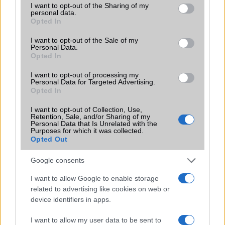
not limited to your visit or usage behaviour. You may click to
I want to opt-out of the Sharing of my
Késik az Apple Watch vérnyomásmérő
personal data.
grant or deny consent to Google and its third-party tags to
funkciója a Series 10 dizájnja miatt
Opted In
use your data for below specified purposes in below Google
2024.09.17
| 9to5 Mac
consent section.
I want to opt-out of the Sale of my
Personal Data.
Az Apple Watch régóta várt vérnyomásmérő funkcióját
Opted In
késleltetik a Series 10-ben bevezetett dizájnváltozások –
állítja egy új jelentés.
I want to opt-out of processing my
Personal Data for Targeted Advertising.
Opted In
Új vérnyomásmérő okosóra a
I want to opt-out of Collection, Use,
láthatáron
Retention, Sale, and/or Sharing of my
Personal Data that Is Unrelated with the
2021.11.26
| GsmArena
Purposes for which it was collected.
Opted Out
A Huawei készül az első érnyomásmérős okosórájának a
piacra dobására, ami a Watch D elnevezést kapta.
Google consents
I want to allow Google to enable storage
related to advertising like cookies on web or
Bejelentéshez közel a Huawei Watch 4
device identifiers in apps.
sorozat
2023.05.03
| Huawei Central
I want to allow my user data to be sent to