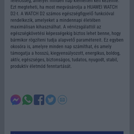
felelősség, amelyet minden nap kiemelten kell kezelnie.
Ezt megteheti, ha most megvásárolja a HUAWEI WATCH
D2-t. A WATCH D2 számos egészségfigyelő funkcióval
rendelkezik, amelyeket a mindennapi életében
maximálisan kihasználhat. A vérvizsgálattól az
egészségkövetési képességekig biztos lehet benne, hogy
bármikor rögzíteni tudja alapvető paramétereit. Ez egyben
okosóra is, amelyre minden nap számíthat, és amely
támogatja a hosszú, kiegyensúlyozott, energikus, boldog,
aktív, egészséges, biztonságos, tudatos, nyugodt, stabil,
produktív életmód fenntartását.