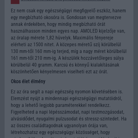
Ez nem csak egy egészségügyi megfigyelő eszköz, hanem
egy megbízható okosóra is. Gondosan van megtervezve
annak érdekében, hogy mindig megbízható órát
használhasson minden egyes nap. AMOLED kijelzője van,
az óralap mérete 1,82 hüvelyk. Maximális fényereje
elérheti az 1500 nitet. A közepes méretű szíj körülbelül
130 mm-től 160 mm-ig terjed, míg a nagy méret körülbelül
161 mm-től 210 mm-ig. A készülék hozzávetőleges súlya
körülbelül 40 gramm. Karcsú és könnyű kialakításának
köszönhetően kényelmesen viselheti ezt az órát.
Okos élet élmény
Ez az óra segít a napi egészség nyomon követésében is.
Elemzést nyújt a mindennapi egészségügyi mutatóidról,
hogy a lehető legjobb paraméterekkel rendelkezz.
Figyelheted a napi lépésszámodat, napi testmozgásodat,
alvásidődet, nyugalmi pulzusodat és stressz-szintedet. Ha
az összes családtagodnak ugyanolyan órája van,
létrehozhatsz egy egészségügyi közösséget, hogy