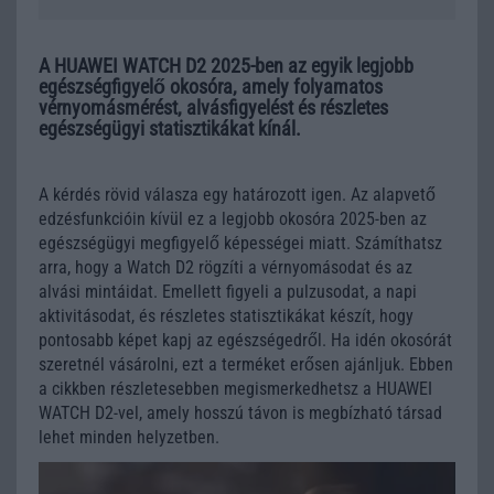
A HUAWEI WATCH D2 2025-ben az egyik legjobb
egészségfigyelő okosóra, amely folyamatos
vérnyomásmérést, alvásfigyelést és részletes
egészségügyi statisztikákat kínál.
A kérdés rövid válasza egy határozott igen. Az alapvető
edzésfunkcióin kívül ez a legjobb okosóra 2025-ben az
egészségügyi megfigyelő képességei miatt. Számíthatsz
arra, hogy a Watch D2 rögzíti a vérnyomásodat és az
alvási mintáidat. Emellett figyeli a pulzusodat, a napi
aktivitásodat, és részletes statisztikákat készít, hogy
pontosabb képet kapj az egészségedről. Ha idén okosórát
szeretnél vásárolni, ezt a terméket erősen ajánljuk. Ebben
a cikkben részletesebben megismerkedhetsz a HUAWEI
WATCH D2-vel, amely hosszú távon is megbízható társad
lehet minden helyzetben.