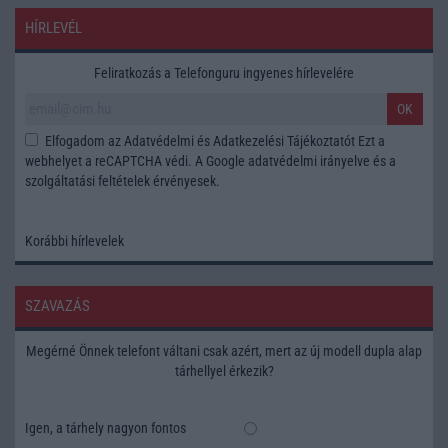
HÍRLEVÉL
Feliratkozás a Telefonguru ingyenes hírlevelére
OK
Elfogadom az
Adatvédelmi és Adatkezelési Tájékoztatót
Ezt a
webhelyet a reCAPTCHA védi. A Google
adatvédelmi irányelve
és a
szolgáltatási feltételek
érvényesek.
Korábbi hírlevelek
SZAVAZÁS
Megérné Önnek telefont váltani csak azért, mert az új modell dupla alap
tárhellyel érkezik?
Igen, a tárhely nagyon fontos