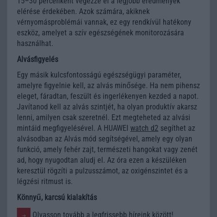
15–30 percenként végezze el a legjobb eredmények
elérése érdekében. Azok számára, akiknek
vérnyomásproblémái vannak, ez egy rendkívül hatékony
eszköz, amelyet a szív egészségének monitorozására
használhat.
Alvásfigyelés
Egy másik kulcsfontosságú egészségügyi paraméter,
amelyre figyelnie kell, az alvás minősége. Ha nem pihensz
eleget, fáradtan, feszült és ingerlékenyen kezded a napot.
Javítanod kell az alvás szintjét, ha olyan produktív akarsz
lenni, amilyen csak szeretnél. Ezt megteheted az alvási
mintáid megfigyelésével. A HUAWEI
watch d2
segíthet az
alvásodban az Alvás mód segítségével, amely egy olyan
funkció, amely fehér zajt, természeti hangokat vagy zenét
ad, hogy nyugodtan aludj el. Az óra ezen a készüléken
keresztül rögzíti a pulzusszámot, az oxigénszintet és a
légzési ritmust is.
Könnyű, karcsú kialakítás
Olvasson tovább a legfrissebb híreink között!