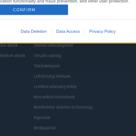
cation functionality and fraud prevention, and other user protection.
CONFIRM
Telefon Árak
Tanácsdóguru
UjesHasznaltGSM
Data Deletion
Data Access
Privacy Policy
Yettel akciók
Wiki
One akciók
Internet sebességmérő
Telekom akciók
Virtuális valóság
Telefonkönyvek
Lefedettségi térképek
Letöltési sebesség térkép
Nemzetközi hívószámok
Mobiltelefon védelem és biztonság
Kapcsolat
Médiaajánlat