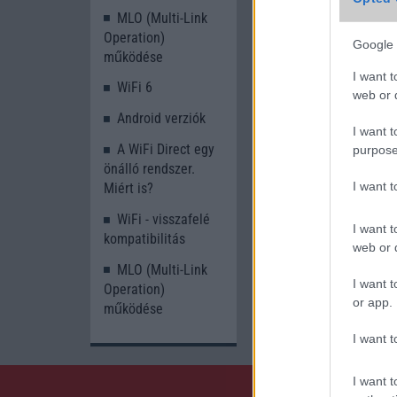
MLO (Multi-Link
Operation)
Google 
működése
I want t
WiFi 6
web or d
Android verziók
I want t
A WiFi Direct egy
purpose
önálló rendszer.
I want 
Miért is?
WiFi - visszafelé
I want t
kompatibilitás
web or d
MLO (Multi-Link
I want t
Operation)
or app.
működése
I want t
I want t