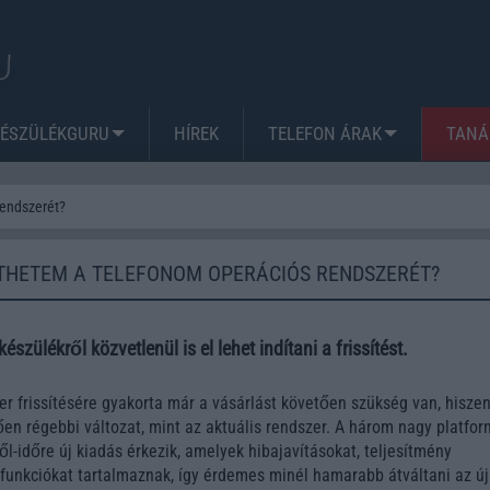
KÉSZÜLÉKGURU
HÍREK
TELEFON ÁRAK
TANÁ
rendszerét?
THETEM A TELEFONOM OPERÁCIÓS RENDSZERÉT?
szülékről közvetlenül is el lehet indítani a frissítést.
er frissítésére gyakorta már a vásárlást követően szükség van, hiszen
ően régebbi változat, mint az aktuális rendszer. A három nagy platfor
l-időre új kiadás érkezik, amelyek hibajavításokat, teljesítmény
j funkciókat tartalmaznak, így érdemes minél hamarabb átváltani az új