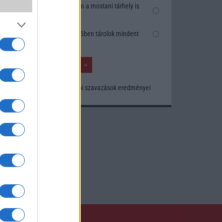
Nem, nekem a mostani tárhely is
elég
Inkább felhőben tárolok mindent
Korábbi szavazások eredményei