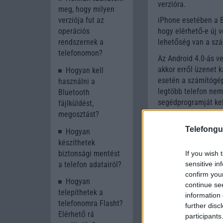
verzióra.
meg, hogy milyen
verziója fut az
iPhone esetében a Be
operációs
hogy elérhető-e új ve
rendszernek a
lehetőség van a szá
telefonomon?
Az Android 4.0-ás ve
akkor erről üzenet 
Hogyan kell
esetén a számítógéph
használni a
legtöbb telefon nem 
Bluetooth
segédprogramját kel
fájlküldést,
hogy elérhető-e fris
megosztást?
Windows Phone estéb
Telefongu
Hogyan
mobilra. Windows Ph
készíthetek
frissítés, míg Windo
biztonsági mentést
If you wish 
számítógéphez, majd
sensitive in
a telefon adatairól?
confirm you
Hogyan
continue se
telepíthetek a
information 
telefonomra Flasht?
further disc
Elérhető rá
participants