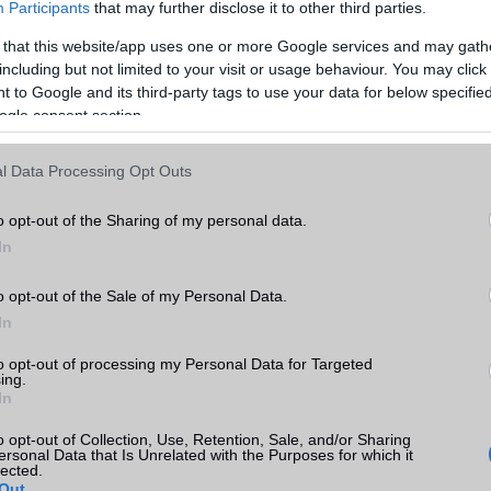
Participants
that may further disclose it to other third parties.
android
kumulátor
apple
aksi
bluetooth
dropbox
chipset
 that this website/app uses one or more Google services and may gath
including but not limited to your visit or usage behaviour. You may click 
eszett telefon
folyadékkristályos technológia
főzött rom
google
 to Google and its third-party tags to use your data for below specifi
iphone
ios
gps
itunes
 glass
gyorsan merülő akkumulátor
hibrid
ogle consent section.
elület
kijelző
külső memória
Litium
kijelző méret
lte
memória
metál
l Data Processing Opt Outs
microsoft
mobiltelefon
okostelefon
mobilinternet
navigáció
nikkel
o opt-out of the Sharing of my personal data.
r
telefon zárolása
processzor
rom
root
sim
szinkronizálás
teljesítmé
In
wifi
windows phone
windows mobile
o opt-out of the Sale of my Personal Data.
In
to opt-out of processing my Personal Data for Targeted
ing.
In
o opt-out of Collection, Use, Retention, Sale, and/or Sharing
ersonal Data that Is Unrelated with the Purposes for which it
lected.
Out