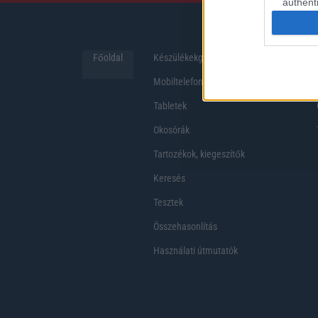
authenti
Főoldal
Készülékekguru
Hirek
Mobiltelefonok
Tabletek
Okosórák
Tartozékok, kiegeszítők
Keresés
Tesztek
Összehasonlítás
Használati útmutatók