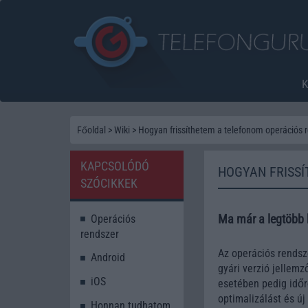
Főoldal
>
Wiki
>
Hogyan frissíthetem a telefonom operációs 
KAPCSOLÓDÓ
HOGYAN FRISSÍ
SZÓCIKKEK
Ma már a legtöbb ké
Operációs
rendszer
Az operációs rendsz
Android
gyári verzió jellemz
iOS
esetében pedig időrő
optimalizálást és ú
Honnan tudhatom