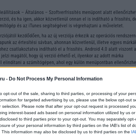
állítások – Általános – Szoftverfrissítés menüpont alatt ellenőrizhe
rzió, és ha igen, akkor közvetlenül onnan el is indítható a frissítés, d
mítógép és az iTunes segítségével is végrehajtani a műveletet.
rziójától kezdődően, ha az új verziója érkezik az operációs rendszern
kapunk az értesítési sávban, ahonnan közvetlenül, illetve egyes márká
ez csatlakoztatva indítható el a frissítés. Android 4.0 alatt viszont 
jelzi magától, hogy új verzió érhető el, ilyenkor az adott márka
l elindítani a számítógépen, ahol egy külön menüpontban ellenőrizhe
sebb verzió a telefonon lévőnél.
en az új verzió(k) megjelenéséről automatikusan értesítés érkezik 
ru -
Do Not Process My Personal Information
one 8 rendszert használva közvetlenül a készülékről is elindítható a
ws Phone 7-nél ehhez előbb csatlakoztatni kell a telefont a
to opt-out of the sale, sharing to third parties, or processing of your per
 a Zune nevű programot elindítani.
formation for targeted advertising by us, please use the below opt-out s
r selection. Please note that after your opt-out request is processed y
eing interest-based ads based on personal information utilized by us or
disclosed to third parties prior to your opt-out. You may separately opt-
losure of your personal information by third parties on the IAB’s list of
. This information may also be disclosed by us to third parties on the
IA