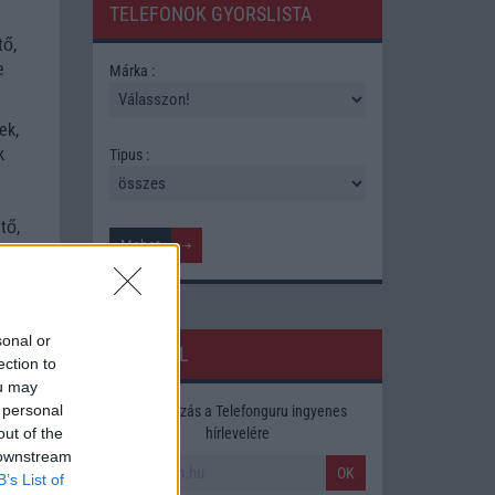
TELEFONOK GYORSLISTA
tő,
e
Márka :
ek,
k
Tipus :
a
tő,
a
sonal or
HÍRLEVÉL
ection to
ou may
 personal
Feliratkozás a Telefonguru ingyenes
out of the
hírlevelére
 downstream
OK
B’s List of