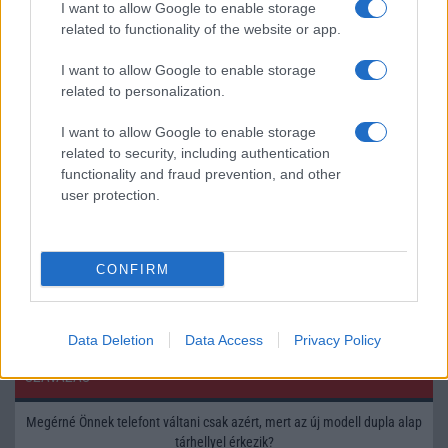
I want to allow Google to enable storage
related to functionality of the website or app.
I want to allow Google to enable storage
related to personalization.
HÍRLEVÉL
I want to allow Google to enable storage
Feliratkozás a Telefonguru ingyenes hírlevelére
related to security, including authentication
functionality and fraud prevention, and other
OK
user protection.
Elfogadom az
Adatvédelmi és Adatkezelési Tájékoztatót
Ezt a
webhelyet a reCAPTCHA védi. A Google
adatvédelmi irányelve
és a
szolgáltatási feltételek
érvényesek.
CONFIRM
Korábbi hírlevelek
Data Deletion
Data Access
Privacy Policy
SZAVAZÁS
Megérné Önnek telefont váltani csak azért, mert az új modell dupla alap
tárhellyel érkezik?