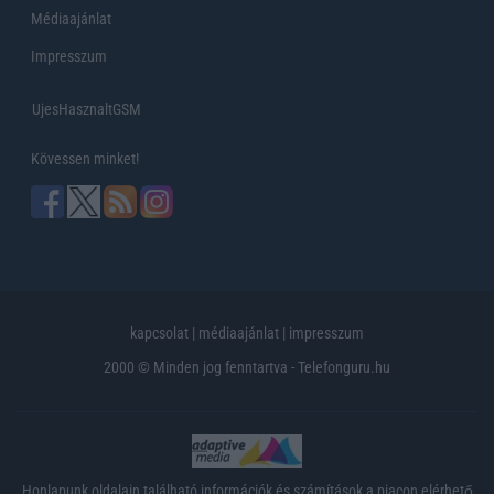
Médiaajánlat
Impresszum
UjesHasznaltGSM
Kövessen minket!
kapcsolat
|
médiaajánlat
|
impresszum
2000 © Minden jog fenntartva - Telefonguru.hu
Honlapunk oldalain található információk és számítások a piacon elérhető