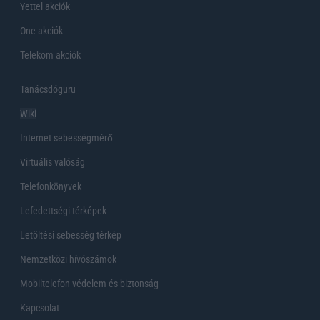
Yettel akciók
One akciók
Telekom akciók
Tanácsdóguru
Wiki
Internet sebességmérő
Virtuális valóság
Telefonkönyvek
Lefedettségi térképek
Letöltési sebesség térkép
Nemzetközi hívószámok
Mobiltelefon védelem és biztonság
Kapcsolat