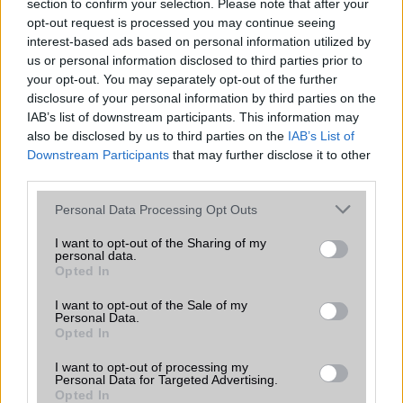
section to confirm your selection. Please note that after your
opt-out request is processed you may continue seeing
Okostelefont szeretnék vásárolni, de még nem döntöttem.
interest-based ads based on personal information utilized by
Melyek az előnyei és a hátrányai az Androidnak?
us or personal information disclosed to third parties prior to
your opt-out. You may separately opt-out of the further
disclosure of your personal information by third parties on the
LEGOLVASOTTABBAK
IAB’s list of downstream participants. This information may
also be disclosed by us to third parties on the
IAB’s List of
Downstream Participants
that may further disclose it to other
WiFi7 - az újszabvány
third parties.
WiFi8 - talán ez lesz a fejlődés következő lépcsőfoka
Please note that this website/app uses one or more Google
Personal Data Processing Opt Outs
MLO (Multi-Link Operation) működése
services and may gather and store information including but
not limited to your visit or usage behaviour. You may click to
I want to opt-out of the Sharing of my
WiFi 6
personal data.
grant or deny consent to Google and its third-party tags to
Opted In
use your data for below specified purposes in below Google
Android verziók
consent section.
I want to opt-out of the Sale of my
A WiFi Direct egy önálló rendszer. Miért is?
Personal Data.
Opted In
WiFi - visszafelé kompatibilitás
I want to opt-out of processing my
MLO (Multi-Link Operation) működése
Personal Data for Targeted Advertising.
Opted In