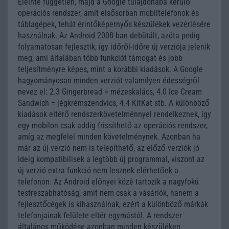
Eleinte független, majd a Google tulajdonába kerülő
operációs rendszer, amit elsősorban mobiltelefonok és
táblagépek, tehát érintőképernyős készülékek vezérlésére
használnak. Az Android 2008-ban debütált, azóta pedig
folyamatosan fejlesztik, így időről-időre új verziója jelenik
meg, ami általában több funkciót támogat és jobb
teljesítményre képes, mint a korábbi kiadások. A Google
hagyományosan minden verziót valamilyen édességről
nevez el: 2.3 Gingerbread = mézeskalács, 4.0 Ice Cream
Sandwich = jégkrémszendvics, 4.4 KitKat stb. A különböző
kiadások eltérő rendszerkövetelménnyel rendelkeznek, így
egy mobilon csak addig frissíthető az operációs rendszer,
amíg az megfelel minden követelménynek. Azonban ha
már az új verzió nem is telepíthető, az előző verziók jó
ideig kompatibilisek a legtöbb új programmal, viszont az
új verzió extra funkció nem lesznek elérhetőek a
telefonon. Az Android előnyei közé tartozik a nagyfokú
testreszabhatóság, amit nem csak a vásárlók, hanem a
fejlesztőcégek is kihasználnak, ezért a különböző márkák
telefonjainak felülete eltér egymástól. A rendszer
általános működése azonban minden készüléken