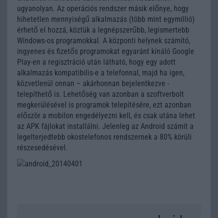
ugyanolyan. Az operációs rendszer másik előnye, hogy
hihetetlen mennyiségű alkalmazás (több mint egymillió)
érhető el hozzá, köztük a legnépszerűbb, legismertebb
Windows-os programokkal. A központi helynek számító,
ingyenes és fizetős programokat egyaránt kínáló Google
Play-en a regisztráció után látható, hogy egy adott
alkalmazás kompatibilis-e a telefonnal, majd ha igen,
közvetlenül onnan – akárhonnan bejelentkezve -
telepíthető is. Lehetőség van azonban a szoftverbolt
megkerülésével is programok telepítésére, ezt azonban
először a mobilon engedélyezni kell, és csak utána lehet
az APK fájlokat installálni. Jelenleg az Android számít a
legelterjedtebb okostelefonos rendszernek a 80% körüli
részesedésével.