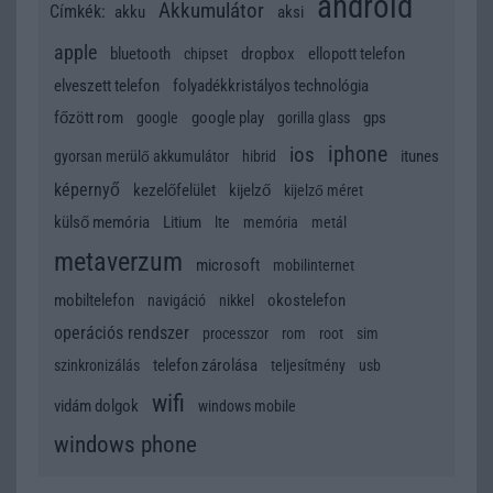
android
Akkumulátor
Címkék:
akku
aksi
apple
bluetooth
dropbox
ellopott telefon
chipset
elveszett telefon
folyadékkristályos technológia
főzött rom
google play
gps
google
gorilla glass
iphone
ios
itunes
gyorsan merülő akkumulátor
hibrid
képernyő
kezelőfelület
kijelző
kijelző méret
külső memória
Litium
lte
memória
metál
metaverzum
microsoft
mobilinternet
mobiltelefon
okostelefon
navigáció
nikkel
operációs rendszer
processzor
rom
root
sim
telefon zárolása
szinkronizálás
teljesítmény
usb
wifi
vidám dolgok
windows mobile
windows phone