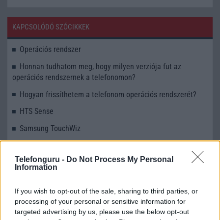
KAPCSOLÓDÓ SZÓCIKKEK
Operációs rendszer
Honnan tudhatom meg, hogy milyen verziója fut az
operációs rendszernek a telefonomon?
Hogyan frissíthetem a telefonom operációs rendszerét?
HTS Sense
Samsung TouchWiz
Frissítettem a mobilomon az Androidot, de az új verzió túl
lassú és/vagy hibákat produkál. Ha visszaállítom a gyári
Telefonguru -
Do Not Process My Personal
beállításokat, a korábbi Android rendszer kerül a telefonra?
Information
Mitől függ, hogy egy Androidos mobilra megjelenik-e az
If you wish to opt-out of the sale, sharing to third parties, or
operációs rendszer új verziója, vagy nem? Ha nem, van rá
processing of your personal or sensitive information for
lehetőség, hogy valahogy mégis felrakjam a telefonra a
targeted advertising by us, please use the below opt-out
legújabb verziót?