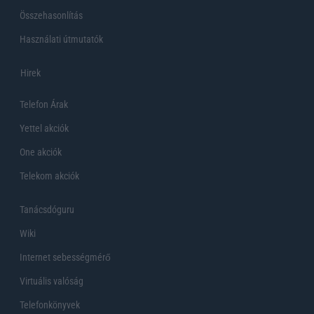
Összehasonlítás
Használati útmutatók
Hirek
Telefon Árak
Yettel akciók
One akciók
Telekom akciók
Tanácsdóguru
Wiki
Internet sebességmérő
Virtuális valóság
Telefonkönyvek