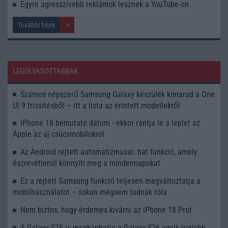
Egyre agresszívebb reklámok lesznek a YouTube-on
További hírek
LEGOLVASOTTABBAK
Számos népszerű Samsung Galaxy készülék kimarad a One
UI 9 frissítésből – itt a lista az érintett modellekről
iPhone 18 bemutató dátum - ekkor rántja le a leplet az
Apple az új csúcsmobilokról
Az Android rejtett automatizmusai: hat funkció, amely
észrevétlenül könnyíti meg a mindennapokat
Ez a rejtett Samsung funkció teljesen megváltoztatja a
mobilhasználatot – sokan mégsem tudnak róla
Nem biztos, hogy érdemes kivárni az iPhone 18 Prot
A Galaxy S25 is megkaphatja a Galaxy S26 egyik legjobb