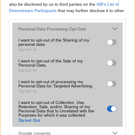
also be disclosed by us to third parties on the
IAB’s List of
Euro Gsm
Downstream Participants
that may further disclose it to other
392.000 Ft (új)
third parties.
Please note that this website/app uses one or more Google
Personal Data Processing Opt Outs
services and may gather and store information including but
not limited to your visit or usage behaviour. You may click to
I want to opt-out of the Sharing of my
personal data.
grant or deny consent to Google and its third-party tags to
Számos népszerű Samsung Galaxy
Opted In
use your data for below specified purposes in below Google
készülék kimarad a One UI 9
consent section.
I want to opt-out of the Sale of my
frissítésből – itt a lista az érintett
Personal Data.
modellekről
Opted In
2026.06.30
| Phone Arena
I want to opt-out of processing my
A One UI 9 érkezése új mesterséges intelligencia-
Personal Data for Targeted Advertising.
funkciókat és továbbfejlesztett kezelőfelületet hoz,
Opted In
azonban több korábbi csúcskategóriás és középkategóriás
Galaxy készülék számára ez lesz az út vége.
I want to opt-out of Collection, Use,
Retention, Sale, and/or Sharing of my
Personal Data that Is Unrelated with the
iPhone 18 bemutató dátum - ekkor
Purposes for which it was collected.
rántja le a leplet az Apple az új
Opted Out
csúcsmobilokról
2026.06.29
| Phone Arena
Google consents