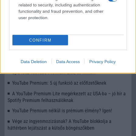
related to security, including authentication
functionality and fraud prevention, and other
user protection.
KAPCSOLÓDÓ HÍREK
CONFIRM
YouTube Music: már elérhető a mesterséges intelligencia
által generált beszélgetős rádió
Újra drágul a YouTube Prémium
Data Deletion
Data Access
Privacy Policy
Újra lesz YouTube Premium Lite, de minek?
YouTube Premium: 5 új funkció az előfizetőknek
A YouTube Premium Lite megérkezett az USA-ba – jó hír a
Spotify Premium felhasználóknak
YouTube Premium nélkül is prémium élmény? Igen!
Vége az ingyenmozizásnak? A YouTube blokkolja a
háttérben lejátszást a külsős böngészőkben