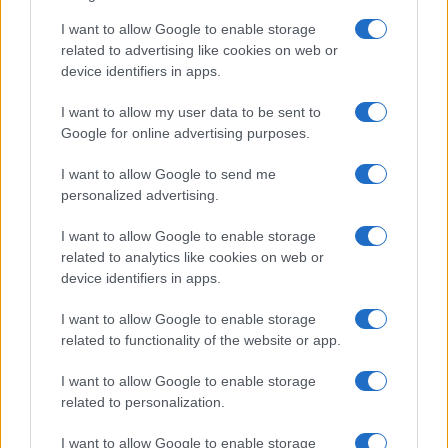
A szeptemberi eseményen az iPhone 18 Pro modellek
I want to allow Google to enable storage
mellett a régóta pletykált hajlítható iPhone Ultra is
related to advertising like cookies on web or
bemutatkozhat, miközben az áremelésekről szóló
device identifiers in apps.
találgatások továbbra is beárnyékolják a rajtot.
Az Android rejtett automatizmusai: hat
I want to allow my user data to be sent to
funkció, amely észrevétlenül könnyíti
Google for online advertising purposes.
meg a mindennapokat
I want to allow Google to send me
2026.06.14
| Android Police
personalized advertising.
Sok felhasználó külön alkalmazásokra esküszik, pedig az
Android már évek óta olyan intelligens funkciókat kínál,
I want to allow Google to enable storage
amelyek maguktól dolgoznak a háttérben.
related to analytics like cookies on web or
device identifiers in apps.
Ez a rejtett Samsung funkció teljesen
megváltoztatja a mobilhasználatot –
I want to allow Google to enable storage
sokan mégsem tudnak róla
related to functionality of the website or app.
2026.07.12
| Android Central
I want to allow Google to enable storage
Az Edge Panel az egyik leghasznosabb funkció, amely
jelentősen felgyorsítja a mindennapi használatot,
related to personalization.
miközben a Pixel telefonokból továbbra is hiányzik.
I want to allow Google to enable storage