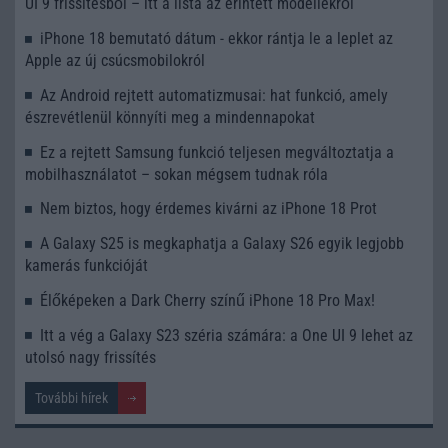
UI 9 frissítésből – itt a lista az érintett modellekről
iPhone 18 bemutató dátum - ekkor rántja le a leplet az
Apple az új csúcsmobilokról
Az Android rejtett automatizmusai: hat funkció, amely
észrevétlenül könnyíti meg a mindennapokat
Ez a rejtett Samsung funkció teljesen megváltoztatja a
mobilhasználatot – sokan mégsem tudnak róla
Nem biztos, hogy érdemes kivárni az iPhone 18 Prot
A Galaxy S25 is megkaphatja a Galaxy S26 egyik legjobb
kamerás funkcióját
Élőképeken a Dark Cherry színű iPhone 18 Pro Max!
Itt a vég a Galaxy S23 széria számára: a One UI 9 lehet az
utolsó nagy frissítés
További hírek