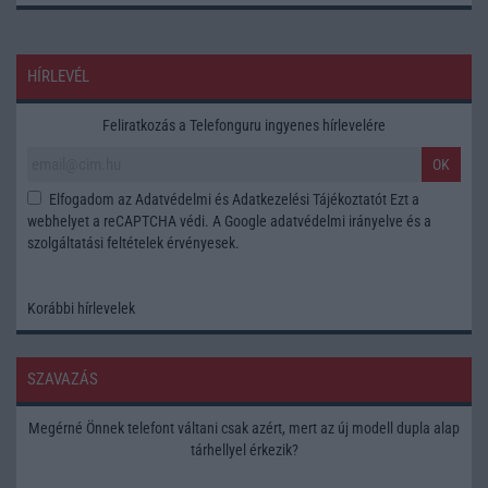
HÍRLEVÉL
Feliratkozás a Telefonguru ingyenes hírlevelére
OK
Elfogadom az
Adatvédelmi és Adatkezelési Tájékoztatót
Ezt a
webhelyet a reCAPTCHA védi. A Google
adatvédelmi irányelve
és a
szolgáltatási feltételek
érvényesek.
Korábbi hírlevelek
SZAVAZÁS
Megérné Önnek telefont váltani csak azért, mert az új modell dupla alap
tárhellyel érkezik?