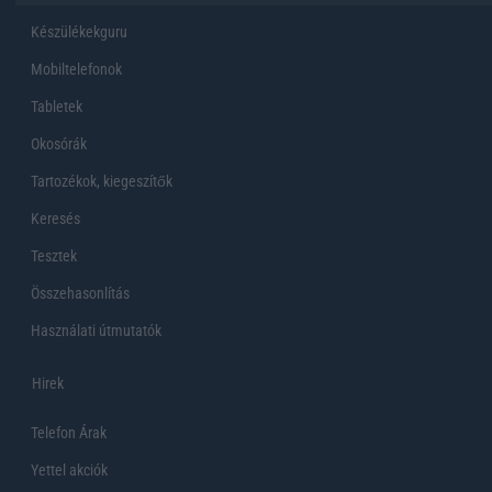
Készülékekguru
Mobiltelefonok
Tabletek
Okosórák
Tartozékok, kiegeszítők
Keresés
Tesztek
Összehasonlítás
Használati útmutatók
Hirek
Telefon Árak
Yettel akciók