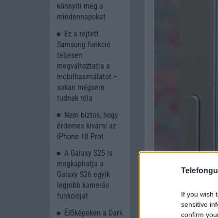
könnyíti meg a
mindennapokat
Ez a rejtett
Samsung funkció
teljesen
megváltoztatja a
mobilhasználatot –
sokan mégsem
tudnak róla
Nem biztos, hogy
érdemes kivárni az
iPhone 18 Prot
A Galaxy S25 is
megkaphatja a
Telefongu
Galaxy S26 egyik
legjobb kamerás
If you wish 
funkcióját
sensitive in
Élőképeken a Dark
confirm you