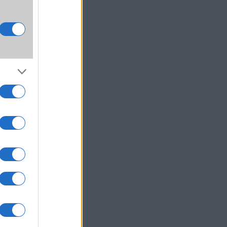
a
edmi