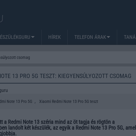
KÉSZÜLÉKGURU
HÍREK
TELEFON ÁRAK
TANÁ
nsúlyozott csomag
NOTE 13 PRO 5G TESZT: KIEGYENSÚLYOZOTT CSOMAG
guru
,
dmi Note 13 Pro 5G
Xiaomi Redmi Note 13 Pro 5G teszt
 a Redmi Note 13 széria mind az öt tagja és rögtön a
en landolt két készülék, az egyik a Redmi Note 13 Pro 5G, amel
gjobbja.