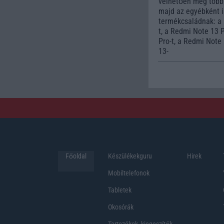
vélhetően még több
majd az egyébként 
termékcsaládnak: a
t, a Redmi Note 13 
Pro-t, a Redmi Note
13-
Főoldal
Készülékekguru
Hirek
Mobiltelefonok
Tabletek
Okosórák