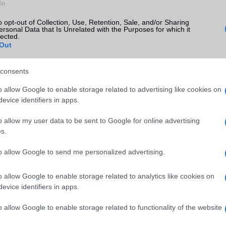
In
xy S25
Samsung Galaxy S26 Ultra
Samsung Galaxy S25 Ultr
o opt-out of Collection, Use, Retention, Sale, and/or Sharing
ersonal Data that Is Unrelated with the Purposes for which it
lected.
Out
consents
o allow Google to enable storage related to advertising like cookies on
evice identifiers in apps.
m
Euro Gsm
Nelly GSM
o allow my user data to be sent to Google for online advertising
(új)
392.000 Ft (új)
245.000 Ft (használt)
s.
to allow Google to send me personalized advertising.
o allow Google to enable storage related to analytics like cookies on
 Redmi Note 13 Pro
Itt a komplett Xiaomi R
evice identifiers in apps.
zt: kiegyensúlyozott
Note 13 sorozat
g
2024.01.15
| Phone Arena
o allow Google to enable storage related to functionality of the website
1.26
| Telefonguru
A Redmi márka a 2024-es évet nagy