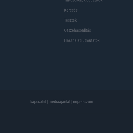
Tartozékok, kiegeszítők
Keresés
Tesztek
Összehasonlítás
Használati útmutatók
kapcsolat
|
médiaajánlat
|
impresszum