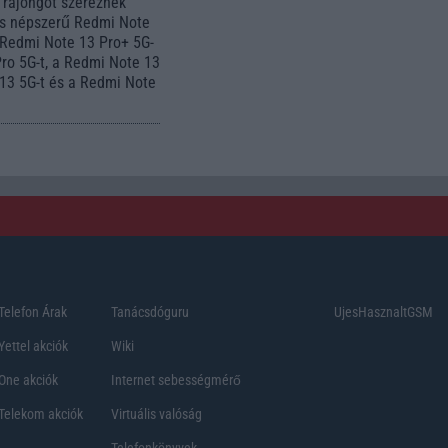
 rajongót szereznek
is népszerű Redmi Note
 Redmi Note 13 Pro+ 5G-
Pro 5G-t, a Redmi Note 13
 13 5G-t és a Redmi Note
Telefon Árak
Tanácsdóguru
UjesHasznaltGSM
Yettel akciók
Wiki
One akciók
Internet sebességmérő
Telekom akciók
Virtuális valóság