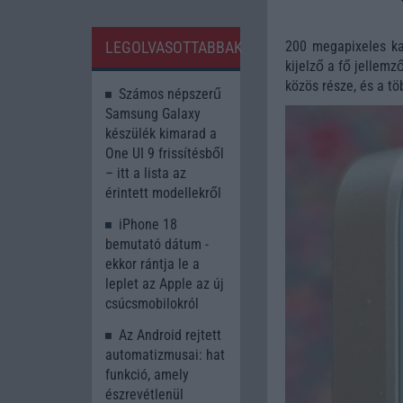
200 megapixeles ka
LEGOLVASOTTABBAK
kijelző a fő jellemz
közös része, és a tö
Számos népszerű
Samsung Galaxy
készülék kimarad a
One UI 9 frissítésből
– itt a lista az
érintett modellekről
iPhone 18
bemutató dátum -
ekkor rántja le a
leplet az Apple az új
csúcsmobilokról
Az Android rejtett
automatizmusai: hat
funkció, amely
észrevétlenül