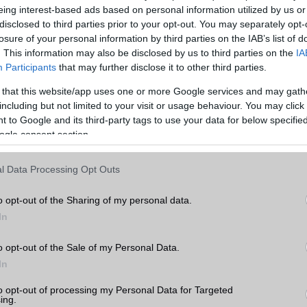
eing interest-based ads based on personal information utilized by us or
disclosed to third parties prior to your opt-out. You may separately opt-
losure of your personal information by third parties on the IAB’s list of
aomi Redmi Note 13 Pro
5G tesztje
ide kattintva
folytatódik.
. This information may also be disclosed by us to third parties on the
IA
Participants
that may further disclose it to other third parties.
 that this website/app uses one or more Google services and may gath
including but not limited to your visit or usage behaviour. You may click 
elefongurus hírek erre!
 to Google and its third-party tags to use your data for below specifi
ogle consent section.
ó linkek:
Note 13 Pro 5G teszt
l Data Processing Opt Outs
o opt-out of the Sharing of my personal data.
In
o opt-out of the Sale of my Personal Data.
In
to opt-out of processing my Personal Data for Targeted
SM kiemelt ajánlatok
ing.