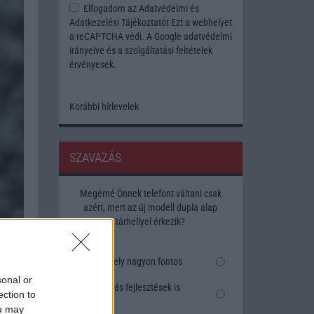
Elfogadom az
Adatvédelmi és
Adatkezelési Tájékoztatót
Ezt a webhelyet
a reCAPTCHA védi. A Google
adatvédelmi
irányelve
és a
szolgáltatási feltételek
érvényesek.
Korábbi hírlevelek
SZAVAZÁS
Megérné Önnek telefont váltani csak
azért, mert az új modell dupla alap
tárhellyel érkezik?
Igen, a tárhely nagyon fontos
sonal or
Talán, ha más fejlesztések is
ection to
vannak
ou may