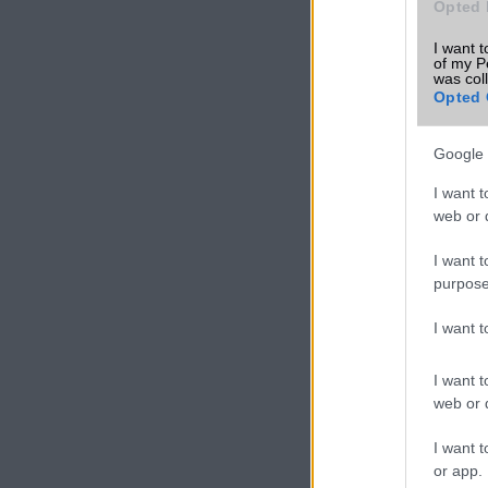
Opted 
Samsung Gala
I want t
of my P
was col
Opted 
Google 
I want t
web or d
Euro Gs
I want t
222.000 Ft 
purpose
I want 
I want t
Xiaomi
web or d
5G tes
csoma
I want t
2024.0
or app.