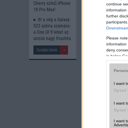
Cherry színű iPhone
continue se
18 Pro Max!
information 
further disc
A
Xi
Itt a vég a Galaxy
participants
S23 széria számára:
Downstream 
a One UI 9 lehet az
Please note
utolsó nagy frissítés
information 
További friss T
deny consent
További hírek
in below Go
A cikkhez kapcsolód
Xiaomi Redmi 
Persona
I want t
Opted 
I want t
Opted 
I want 
Új és Használt G
Advertis