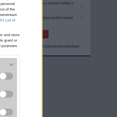
Nem, nekem a mostani tárhely is
 personal
elég
out of the
 downstream
Inkább felhőben tárolok mindent
B’s List of
er and store
to grant or
ed purposes
Korábbi szavazások eredményei