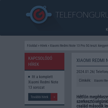
Főoldal
>
Hírek
>
Xiaomi Redmi Note 13 Pro 5G teszt: kiegye
KAPCSOLÓDÓ
XIAOMI REDMI 
HÍREK
2024.01.26| Telefon
Itt a komplett
Címkék:
Xiaomi Re
Xiaomi Redmi Note
13 sorozat
Hétfőn megérkezett
További hírek
szerkesztőségünkb
család második le